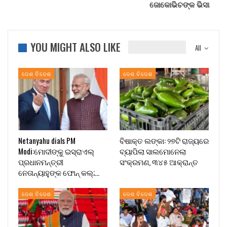
ଜୋକୋଭିଚଙ୍କ ଭିସା
YOU MIGHT ALSO LIKE
All
ଦେଶ ବିଦେଶ
ଦେଶ ବିଦେଶ
Netanyahu dials PM
ବିଷାକ୍ତ ଲଙ୍କା: ୨୭ଟି ରାଜ୍ୟରେ
Modi:ମୋଦୀଙ୍କୁ ଇସ୍ରାଏଲ୍
ବ୍ୟାପିଲା ସାଲମୋନେଲା
ପ୍ରଧାନମନ୍ତ୍ରୀ
ସଂକ୍ରମଣ, ୩୪୫ ଆକ୍ରାନ୍ତ
ନେତାନ୍ୟାହୁଙ୍କ ଫୋନ୍ କଲ୍;…
ଦେଶ ବିଦେଶ
ଦେଶ ବିଦେଶ