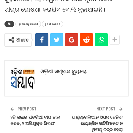
ଶୀଘ୍ର ଘୋଷଣା କରାଯିବ ବୋଲି କୁହାଯାଇଛି।
grammy award
postponed
Share
ଓଡ଼ିଶା ସମ୍ବାଦ ବ୍ୟୁରୋ
PREV POST
NEXT POST
୨ଟି କଲରା ପତରିଆ ବାଘ ଛାଲ
ଅଷ୍ଟ୍ରେଲିଆନ ଓପନ ଟେନିସ:
ଜବତ, ୨ ଅଭିଯୁକ୍ତ ଗିରଫ
ଭ୍ୟାକ୍ସିନ ସାର୍ଟିଫିକେଟ ନ
ଥିବାରୁ ରଦ୍ଦ ହେଲା