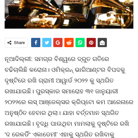
Share
ନୂଆଦିଲ୍ଲୀ: ସମଗ୍ର ବିଶ୍ୱରେ ଦ୍ରୁତ ଗତିରେ
ବଢିଚାଲିଛି କରୋନା। ଓମିକ୍ରନ୍ ଭାରିଆଣ୍ଟର ବିପଦକୁ
ଦୃଷ୍ଟିରେ ରଖି ଗ୍ରାମୀ ଆୱାର୍ଡ ୨୦୨୨ କୁ ସ୍ଥଗିତ
ରଖାଯାଇଛି। ପୁରସ୍କାର ସମାରୋହ ୩୧ ଜାନୁୟାରୀ
୨୦୨୨ରେ ଲସ୍ ଆଞ୍ଜେଲ୍ସର କ୍ରିପ୍ଟୋ କମ ଆରେନାରେ
ଅନୁଷ୍ଠିତ ହେବାର ଥିଲା। ଯାହା ବର୍ତ୍ତମାନ ସ୍ଥଗିତ
ରଖାଯାଇଛି। ବୃଦ୍ଧି ପାଉଥିବା ମାମଲାକୁ ଦୃଷ୍ଟିରେ ରଖି
‘ଦ ରେକର୍ଡିଂ ଏକାଡେମୀ’ ଏହାକୁ ସ୍ଥଗିତ ରଖିବାକୁ