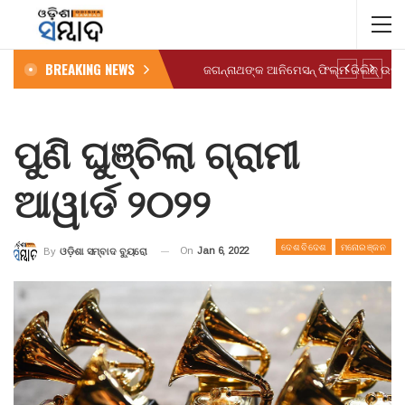
BREAKING NEWS
ପୁଣି ଘୁଞ୍ଚିଲା ଗ୍ରାମୀ
ଆୱାର୍ଡ ୨୦୨୨
ଦେଶ ବିଦେଶ
ମନୋରଞ୍ଜନ
On
Jan 6, 2022
By
ଓଡ଼ିଶା ସମ୍ବାଦ ବ୍ୟୁରୋ