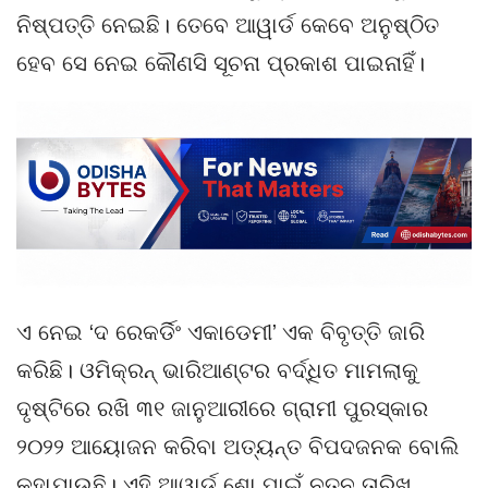
ନିଷ୍ପତ୍ତି ନେଇଛି। ତେବେ ଆୱାର୍ଡ କେବେ ଅନୁଷ୍ଠିତ
ହେବ ସେ ନେଇ କୌଣସି ସୂଚନା ପ୍ରକାଶ ପାଇନାହିଁ।
ଏ ନେଇ ‘ଦ ରେକର୍ଡିଂ ଏକାଡେମୀ’ ଏକ ବିବୃତ୍ତି ଜାରି
କରିଛି। ଓମିକ୍ରନ୍‌ ଭାରିଆଣ୍ଟର ବର୍ଦ୍ଧିତ ମାମଲାକୁ
ଦୃଷ୍ଟିରେ ରଖି ୩୧ ଜାନୁଆରୀରେ ଗ୍ରାମୀ ପୁରସ୍କାର
୨୦୨୨ ଆୟୋଜନ କରିବା ଅତ୍ୟନ୍ତ ବିପଦଜନକ ବୋଲି
କୁହାଯାଉଛି। ଏହି ଆୱାର୍ଡ ଶୋ ପାଇଁ ନୂତନ ତାରିଖ