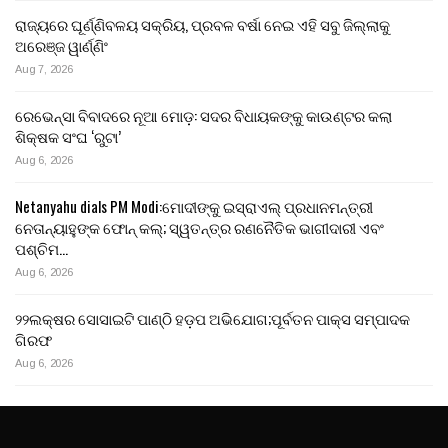
ରାଜ୍ୟରେ ଘୂର୍ଣ୍ଣିବଳୟ ସକ୍ରିୟ, ପ୍ରବଳ ବର୍ଷା ନେଇ ଏହି ସବୁ ଜିଲ୍ଲାକୁ
ଅରେଞ୍ଜ ୱାର୍ଣ୍ଣିଂ
Aug 7, 2026
ରେଭେନ୍ସା ବିବାଦରେ ନୂଆ ମୋଡ଼: ସଦର ବିଧାୟକଙ୍କୁ କାଉଣ୍ଟର କଲା
ଶିକ୍ଷକ ସଂଘ ‘ରୁଟା’
Aug 6, 2026
Netanyahu dials PM Modi:ମୋଦୀଙ୍କୁ ଇସ୍ରାଏଲ୍ ପ୍ରଧାନମନ୍ତ୍ରୀ
ନେତାନ୍ୟାହୁଙ୍କ ଫୋନ୍ କଲ୍; ସ୍ୱତନ୍ତ୍ର ରଣନୈତିକ ଭାଗୀଦାରୀ ଏବଂ
ପଶ୍ଚିମ…
Aug 6, 2026
୨୨ଲକ୍ଷର ସୋସାଇଟି ପାଣ୍ଠି ହଡ଼ପ ଅଭିଯୋଗ;ପୂର୍ବତନ ପାକ୍ସ ସମ୍ପାଦକ
ଗିରଫ
Aug 6, 2026