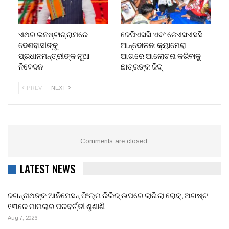
ଏଥର ଇନଷ୍ଟାଗ୍ରାମରେ
ଜେପିଏସସି ଏବଂ ଜେଏସଏସସି
ଦେଶବାସୀଙ୍କୁ
ଆନ୍ଦୋଳନ: କ୍ୟାମେରା
ପ୍ରଧାନମନ୍ତ୍ରୀଙ୍କ ନୂଆ
ଆଗରେ ଆଲୋଚନା କରିବାକୁ
ନିବେଦନ
ଛାତ୍ରଙ୍କ ଜିଦ୍
PREV
NEXT
Comments are closed.
LATEST NEWS
ଜଗନ୍ନାଥଙ୍କ ଆନିମେସନ୍ ଫିଲ୍ମ ରିଲିଜ୍ ଉପରେ ଲାଗିଲା ରୋକ୍, ଅଗଷ୍ଟ
୧୩ରେ ମାମଲାର ପରବର୍ତ୍ତୀ ଶୁଣାଣି
Aug 7, 2026