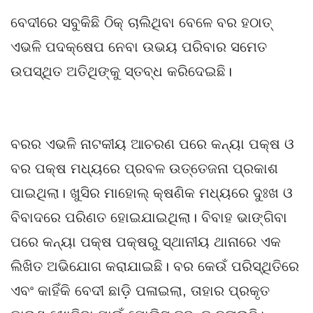
ବେଦୀରେ ସବୁକିଛି ଠିକ୍ ଚାଲିଥିବା ବେଳେ ବର ହଠାତ୍
ଏଭଳି ପଦକ୍ଷେପ ନେବା ଉଭୟ ପରିବାର ସମେତ
ଉପସ୍ଥିତ ଅତିଥିଙ୍କୁ ସ୍ତବ୍ଧ କରିଦେଇଛି।
ବରର ଏଭଳି ନାଟକୀୟ ଆଚରଣ ପରେ କନ୍ୟା ପକ୍ଷ ଓ
ବର ପକ୍ଷ ମଧ୍ୟରେ ପ୍ରବଳ ଉତ୍ତେଜନା ପ୍ରକାଶ
ପାଇଥିଲା। ଖୁସିର ମାହୋଲ୍‌ କ୍ଷଣିକ ମଧ୍ୟରେ ଦୁଃଖ ଓ
ବିବାଦରେ ପରିଣତ ହୋଇଯାଇଥିଲା। ବିବାହ ଭାଙ୍ଗିବା
ପରେ କନ୍ୟା ପକ୍ଷ ପକ୍ଷରୁ ସ୍ଥାନୀୟ ଥାନାରେ ଏକ
ଲିଖିତ ଅଭିଯୋଗ କରାଯାଇଛି। ବର କେଉଁ ପରିସ୍ଥିତିରେ
ଏବଂ କାହିଁକି ବେଦୀ ଛାଡ଼ି ପଳାଇଲା, ତାହାର ପ୍ରକୃତ