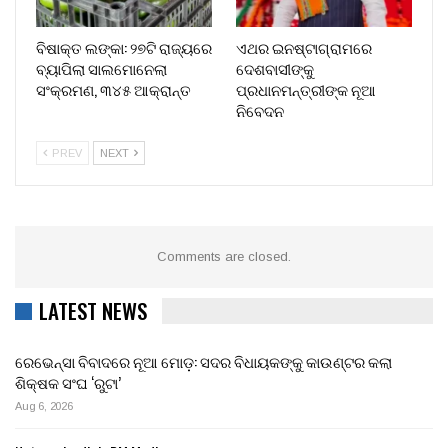
ବିଷାକ୍ତ ଲଙ୍କା: ୨୭ଟି ରାଜ୍ୟରେ
ଏଥର ଇନଷ୍ଟାଗ୍ରାମରେ
ବ୍ୟାପିଲା ସାଲମୋନେଲା
ଦେଶବାସୀଙ୍କୁ
ସଂକ୍ରମଣ, ୩୪୫ ଆକ୍ରାନ୍ତ
ପ୍ରଧାନମନ୍ତ୍ରୀଙ୍କ ନୂଆ
ନିବେଦନ
PREV
NEXT
Comments are closed.
LATEST NEWS
ରେଭେନ୍ସା ବିବାଦରେ ନୂଆ ମୋଡ଼: ସଦର ବିଧାୟକଙ୍କୁ କାଉଣ୍ଟର କଲା
ଶିକ୍ଷକ ସଂଘ ‘ରୁଟା’
Aug 6, 2026