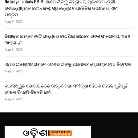
Netanyahu dials PM Modi:ମୋଦୀଙ୍କୁ ଇସ୍ରାଏଲ୍ ପ୍ରଧାନମନ୍ତ୍ରୀ
ନେତାନ୍ୟାହୁଙ୍କ ଫୋନ୍ କଲ୍; ସ୍ୱତନ୍ତ୍ର ରଣନୈତିକ ଭାଗୀଦାରୀ ଏବଂ
ପଶ୍ଚିମ…
Aug 6, 2026
ବିଷାକ୍ତ ଲଙ୍କା: ୨୭ଟି ରାଜ୍ୟରେ ବ୍ୟାପିଲା ସାଲମୋନେଲା ସଂକ୍ରମଣ, ୩୪୫
ଆକ୍ରାନ୍ତ
Aug 6, 2026
ଏଥର ଇନଷ୍ଟାଗ୍ରାମରେ ଦେଶବାସୀଙ୍କୁ ପ୍ରଧାନମନ୍ତ୍ରୀଙ୍କ ନୂଆ ନିବେଦନ
Aug 6, 2026
ବାଲେଶ୍ୱର ଭୋଗରାଇରେ ଉତ୍ତେଜନା: ସମୀକ୍ଷା ବୈଠକ ବେଳେ ମୁହାଁମୁହିଁ
ହେଲେ ବିଜେପି-ବିଜେଡି କର୍ମୀ
Aug 6, 2026