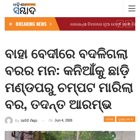
BREAKING NEWS
ବାହା ବେଦୀରେ ବଦଳିଗଲା
ବରର ମନ: କନିଆଁକୁ ଛାଡ଼ି
ମଣ୍ଡପରୁ ଚମ୍ପଟ ମାରିଲା
ବର, ତଦନ୍ତ ଆରମ୍ଭ
ଓଡିଶା
ମୁଖ୍ୟ ଖବର
On
Jun 4, 2026
By
ଆଦିତି ମିଶ୍ର