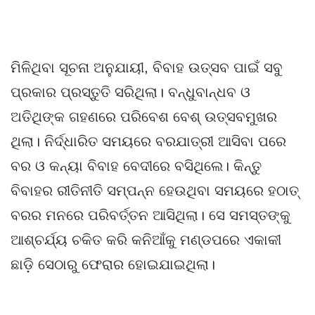
ମିଳିଥିବା ସୂଚନା ଅନୁଯାୟୀ, ବିବାହ ଉତ୍ସବ ପାଇଁ ସବୁ
ପ୍ରକାର ପ୍ରସ୍ତୁତି ସରିଥିଲା। ବନ୍ଧୁବାନ୍ଧବ ଓ
ଅତିଥିଙ୍କ ଗହଣରେ ପରିବେଶ ବେଶ୍ ଉତ୍ସବମୁଖର
ଥିଲା। ନିର୍ଦ୍ଧାରିତ ସମୟରେ ବରଯାତ୍ରୀ ଆସିବା ପରେ
ବର ଓ କନ୍ୟା ବିବାହ ବେଦୀରେ ବସିଥିଲେ। କିନ୍ତୁ
ବିବାହର ରୀତିନୀତି ସମ୍ପନ୍ନ ହେଉଥିବା ସମୟରେ ହଠାତ୍
ବରର ମନରେ ପରିବର୍ତ୍ତନ ଆସିଥିଲା। ସେ ସମସ୍ତଙ୍କୁ
ଆଶ୍ଚର୍ଯ୍ୟ ଚକିତ କରି କନିଆଁକୁ ମଣ୍ଡପରେ ଏକାକୀ
ଛାଡ଼ି ସେଠାରୁ ଫେରାର ହୋଇଯାଇଥିଲା।