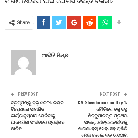
କାରଣ ଖୋଜିବା ପାଇଁ ପୋଲିସ ତଦନ୍ତ ଚଳାଇଛି।
Share
ଆଦିତି ମିଶ୍ର
PREV POST
NEXT POST
ଟ୍ରମ୍ପଙ୍କୁ ବଡ଼ ଝଟକା: ଇରାନ
CM Shivakumar on Day 1:
ବିରୋଧରେ ସାମରିକ
ଚୌକିରେ ବସୁ ବସୁ
କାର୍ଯ୍ୟାନୁଷ୍ଠାନ ରୋକିବାକୁ
ଶିବକୁମାରଙ୍କ ପ୍ରଥମ
ଆମେରିକା ସଂସଦରେ ପ୍ରସ୍ତାବ
ସାଇନ୍…ଛାତ୍ରଛାତ୍ରୀଙ୍କୁ
ପାରିତ
ମାଗଣା ବସ୍ ସେବା ସହ ଚାକିରି
ନେଇ ଦେଲେ ବଡ ଉପହାର