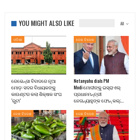
YOU MIGHT ALSO LIKE
All
ଓଡିଶା
ଦେଶ ବିଦେଶ
ରେଭେନ୍ସା ବିବାଦରେ ନୂଆ
Netanyahu dials PM
ମୋଡ଼: ସଦର ବିଧାୟକଙ୍କୁ
Modi:ମୋଦୀଙ୍କୁ ଇସ୍ରାଏଲ୍
କାଉଣ୍ଟର କଲା ଶିକ୍ଷକ ସଂଘ
ପ୍ରଧାନମନ୍ତ୍ରୀ
‘ରୁଟା’
ନେତାନ୍ୟାହୁଙ୍କ ଫୋନ୍ କଲ୍;…
ଦେଶ ବିଦେଶ
ଦେଶ ବିଦେଶ