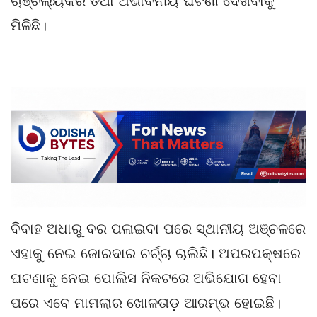
ଚାଞ୍ଚଲ୍ୟକର ତଥା ଅଭାବନୀୟ ଘଟଣା ଦେଖିବାକୁ
ମିଳିଛି।
ବିବାହ ଅଧାରୁ ବର ପଳାଇବା ପରେ ସ୍ଥାନୀୟ ଅଞ୍ଚଳରେ
ଏହାକୁ ନେଇ ଜୋରଦାର ଚର୍ଚ୍ଚା ଚାଲିଛି। ଅପରପକ୍ଷରେ
ଘଟଣାକୁ ନେଇ ପୋଲିସ ନିକଟରେ ଅଭିଯୋଗ ହେବା
ପରେ ଏବେ ମାମଲାର ଖୋଳତାଡ଼ ଆରମ୍ଭ ହୋଇଛି।