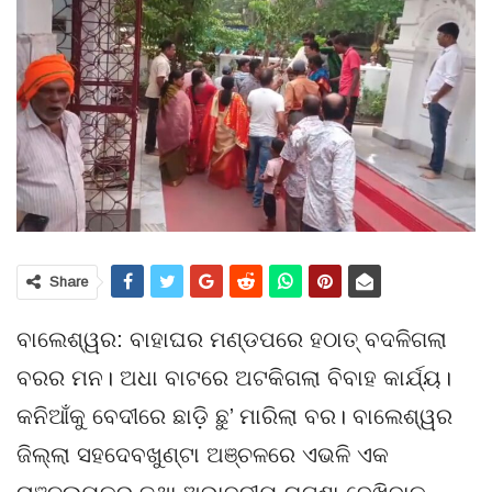
Share
ବାଲେଶ୍ୱର: ବାହାଘର ମଣ୍ଡପରେ ହଠାତ୍‌ ବଦଳିଗଲା
ବରର ମନ। ଅଧା ବାଟରେ ଅଟକିଗଲା ବିବାହ କାର୍ଯ୍ୟ।
କନିଆଁକୁ ବେଦୀରେ ଛାଡ଼ି ଛୁ’ ମାରିଲା ବର। ବାଲେଶ୍ୱର
ଜିଲ୍ଲା ସହଦେବଖୁଣ୍ଟା ଅଞ୍ଚଳରେ ଏଭଳି ଏକ