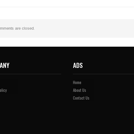
mments are closed.
ANY
ADS
Home
olicy
About Us
Contact Us