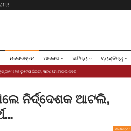
ACT US
ମନୋରଞ୍ଜନ
ଆଲେଖ
ସାହିତ୍ୟ
ବ୍ୟକ୍ତିତ୍ୱ
ୟାନୁଷ୍ଠାନ: ୧୭୫ ଲୁଟେରା ଗିରଫ, ୩୦୪ ମୋବାଇଲ୍ ଜବତ
ିଲେ ନିର୍ଦ୍ଦେଶକ ଆଟଲି,
୍ଥ…
ମନୋରଞ୍ଜନ