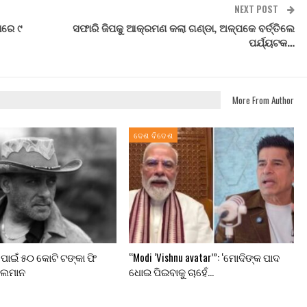
NEXT POST
ାରେ ୯
ସଫାରି ଜିପକୁ ଆକ୍ରମଣ କଲା ଗଣ୍ଡା, ଅଳ୍ପକେ ବର୍ତ୍ତିଲେ
ପର୍ଯ୍ୟଟକ…
More From Author
ଦେଶ ବିଦେଶ
ପାଇଁ ୫୦ କୋଟି ଟଙ୍କା ଫି
“Modi ‘Vishnu avatar’”: ‘ମୋଦିଙ୍କ ପାଦ
ସଲମାନ
ଧୋଇ ପିଇବାକୁ ଚାହେଁ…