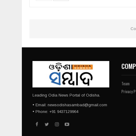
Co
COMP
Team
Privacy P
Leading Odia News Portal of Odisha.
• Email: newsodishasambad@gmail.com
• Phone: +91 9437129964