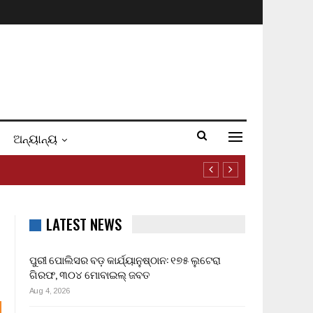
ଅନ୍ୟାନ୍ୟ
LATEST NEWS
ପୁରୀ ପୋଲିସର ବଡ଼ କାର୍ଯ୍ୟାନୁଷ୍ଠାନ: ୧୭୫ ଲୁଟେରା
ଗିରଫ, ୩୦୪ ମୋବାଇଲ୍ ଜବତ
Aug 4, 2026