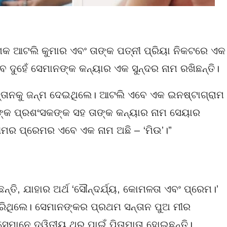
େଶକ ଆଟଲି କୁମାର ଏବଂ ତାଙ୍କ ପତ୍ନୀ ପ୍ରିୟା ନିକଟରେ ଏକ
 ଦୁହେଁ ସେମାନଙ୍କ କନ୍ୟାର ଏକ ସୁନ୍ଦର ନାମ ରଖିଛନ୍ତି।
ସନ୍ତାନକୁ ଜନ୍ମ ଦେଇଥିଲେ। ଆଟଲି ଏବେ ଏକ ଇନଷ୍ଟାଗ୍ରାମ
୍କ ପ୍ରଶଂସକଙ୍କ ସହ ତାଙ୍କ କନ୍ୟାର ନାମ ସେୟାର
ଆମର ପ୍ରେମର ଏବେ ଏକ ନାମ ଅଛି – ‘ମିଉ’।”
ନ୍ତି, ଯାହାର ଅର୍ଥ ‘ସୌନ୍ଦର୍ଯ୍ୟ, କୋମଳତା ଏବଂ ପ୍ରେମ।’
କରିଥିଲେ। ସେମାନଙ୍କର ପ୍ରଥମ ସନ୍ତାନ ପୁଅ ମୀର
ମାନେ ଦ୍ୱିତୀୟ ଥର ପାଇଁ ପିତାମାତା ହୋଇଛନ୍ତି।