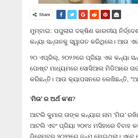
Share
ମୁମ୍ବାଇ: ପପୁଲାର ଦକ୍ଷିଣ ଭାରତୀୟ ନିର୍ଦ୍ଦ
କନ୍ୟା ସନ୍ତାନକୁ ସ୍ୱାଗତ କରିଥିଲେ। ଆଉ ଏବେ
୨୦ ଏପ୍ରିଲ୍, ୨୦୨୬ରେ ପ୍ରିୟା ଏକ କନ୍ୟା 
ପୋଷ୍ଟ ମାଧ୍ୟମରେ ସୋସିଆଲ ମିଡିଆରେ ତାଙ
କରିଛନ୍ତି। ଆଉ କ୍ୟାପସନରେ ଲେଖିଛନ୍ତି, “
‘
ମିଉ’ ର ଅର୍ଥ କ’ଣ
?
ଆଟଲି କୁମାର ତାଙ୍କ କନ୍ୟାର ନାମ ‘ମିଉ’ ରଖିଛ
ଆଟଲି ଏବଂ ପ୍ରିୟା ୨୦୧୪ ମସିହାରେ ବିବାହ 
ଡିସେମ୍ବର ୨୦୨୨ରେ ଜନ୍ମ ହୋଇଥିଲା। ଏବେ ସେ