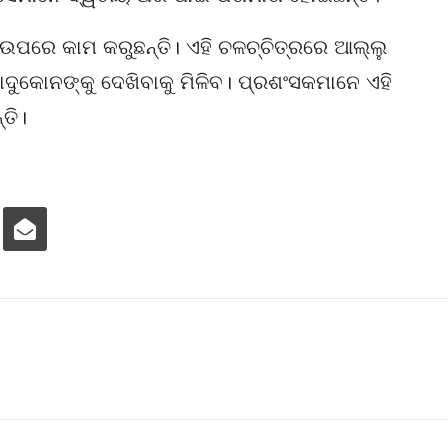
’ ଉପରେ କାମ କରୁଛନ୍ତି। ଏହି ଚଳଚ୍ଚିତ୍ରରେ ଆଲ୍ଲୁ
ପାଦୁକୋନଙ୍କୁ ଦେଖିବାକୁ ମିଳିବ। ପ୍ରଶଂସକମାନେ ଏହି
ତି।