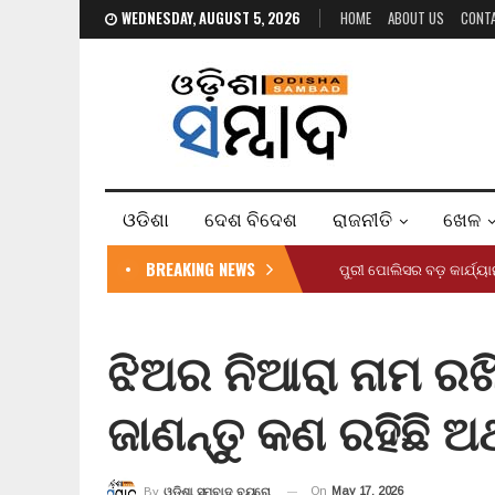
WEDNESDAY, AUGUST 5, 2026
HOME
ABOUT US
CONT
ଓଡିଶା
ଦେଶ ବିଦେଶ
ରାଜନୀତି
ଖେଳ
BREAKING NEWS
ପୁରୀ ପୋଲିସର ବଡ଼ କାର୍ଯ୍
ଝିଅର ନିଆରା ନାମ ରଖ
ଜାଣନ୍ତୁ କଣ ରହିଛି ଅର
On
May 17, 2026
By
ଓଡ଼ିଶା ସମ୍ବାଦ ବ୍ୟୁରୋ