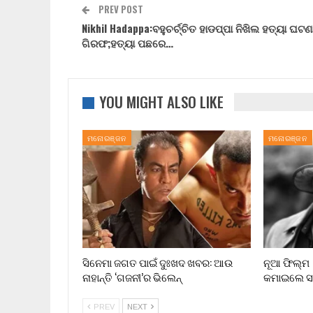
PREV POST
Nikhil Hadappa:ବହୁଚର୍ଚ୍ଚିତ ହାଡପ୍ପା ନିଖିଲ ହତ୍ୟା ଘଟଣ
ଗିରଫ;ହତ୍ୟା ପଛରେ…
YOU MIGHT ALSO LIKE
ମନୋରଞ୍ଜନ
ମନୋରଞ୍ଜନ
ସିନେମା ଜଗତ ପାଇଁ ଦୁଃଖଦ ଖବର: ଆଉ
ନୂଆ ଫିଲ୍ମ 
ନାହାନ୍ତି ‘ଗଜନୀ’ର ଭିଲେନ୍
କମାଇଲେ 
PREV
NEXT