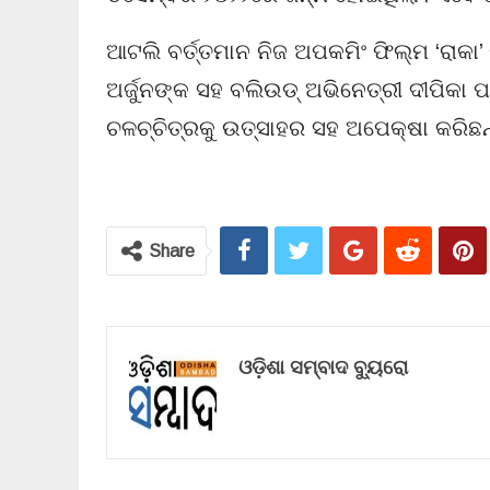
ଆଟଲି ବର୍ତ୍ତମାନ ନିଜ ଅପକମିଂ ଫିଲ୍ମ ‘ରାକା
ଅର୍ଜୁନଙ୍କ ସହ ବଲିଉଡ୍ ଅଭିନେତ୍ରୀ ଦୀପିକା 
ଚଳଚ୍ଚିତ୍ରକୁ ଉତ୍ସାହର ସହ ଅପେକ୍ଷା କରିଛନ୍
Share
ଓଡ଼ିଶା ସମ୍ବାଦ ବ୍ୟୁରୋ