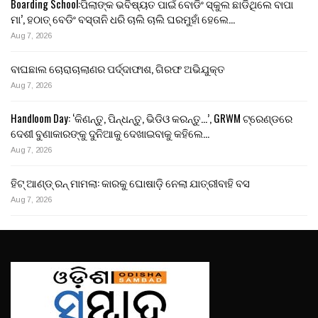
Boarding School:ପିଲାଙ୍କ ଭବିଷ୍ୟତ ପାଇଁ ବୋଡିଂ ସ୍କୁଲ ଛାଡିଥିଲେ ବାପା
ମା’, ହଠାତ୍ ବେଡିଂ ବସ୍ତାନି ଧରି ଚାଲି ଚାଲି ଘରମୁହାଁ ହେଲେ…
Aug 7, 2026
ବାଘଛାଲ ଚୋରାଚାଲାଣର ପର୍ଦ୍ଦାଫାଶ, ଗିରଫ ଅଭିଯୁକ୍ତ
Aug 7, 2026
Handloom Day: ‘କିଣନ୍ତୁ, ପିନ୍ଧନ୍ତୁ, ଭିଡିଓ କରନ୍ତୁ…’, GRWM ଟ୍ରେଣ୍ଡରେ
ଦେଶୀ ବୁଣାକାରଙ୍କୁ ଦୁନିଆକୁ ଦେଖାଇବାକୁ କହିଲେ…
Aug 7, 2026
ହିଟ୍ ଆଣ୍ଡ୍ ରନ୍ ମାମଲା: କାରକୁ ଘୋଷାଡ଼ି ନେଲା ଯାତ୍ରୀବାହି ବସ
Aug 7, 2026