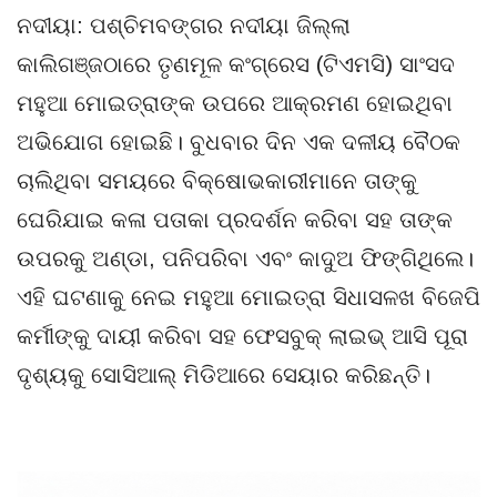
ନଦୀୟା: ପଶ୍ଚିମବଙ୍ଗର ନଦୀୟା ଜିଲ୍ଲା
କାଲିଗଞ୍ଜଠାରେ ତୃଣମୂଳ କଂଗ୍ରେସ (ଟିଏମସି) ସାଂସଦ
ମହୁଆ ମୋଇତ୍ରାଙ୍କ ଉପରେ ଆକ୍ରମଣ ହୋଇଥିବା
ଅଭିଯୋଗ ହୋଇଛି। ବୁଧବାର ଦିନ ଏକ ଦଳୀୟ ବୈଠକ
ଚାଲିଥିବା ସମୟରେ ବିକ୍ଷୋଭକାରୀମାନେ ତାଙ୍କୁ
ଘେରିଯାଇ କଳା ପତାକା ପ୍ରଦର୍ଶନ କରିବା ସହ ତାଙ୍କ
ଉପରକୁ ଅଣ୍ଡା, ପନିପରିବା ଏବଂ କାଦୁଅ ଫିଙ୍ଗିଥିଲେ।
ଏହି ଘଟଣାକୁ ନେଇ ମହୁଆ ମୋଇତ୍ରା ସିଧାସଳଖ ବିଜେପି
କର୍ମୀଙ୍କୁ ଦାୟୀ କରିବା ସହ ଫେସବୁକ୍ ଲାଇଭ୍ ଆସି ପୂରା
ଦୃଶ୍ୟକୁ ସୋସିଆଲ୍ ମିଡିଆରେ ସେୟାର କରିଛନ୍ତି।