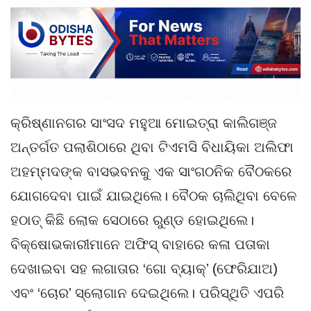
କ୍ରିଷ୍ଣାନଗର ସାଂସଦ ମହୁଆ ମୋଇତ୍ରା କାଲିଗଞ୍ଜ
ଅନ୍ତର୍ଗତ ପଲାଶିଠାରେ ଥିବା ଟିଏମସି ବିଧାୟିକା ଅଲିଫା
ଅହମ୍ମଦଙ୍କ ବାସଭବନକୁ ଏକ ସାଂଗଠନିକ ବୈଠକରେ
ଯୋଗଦେବା ପାଇଁ ଯାଇଥିଲେ। ବୈଠକ ଚାଲିଥିବା ବେଳେ
ହଠାତ୍ କିଛି ଲୋକ ସେଠାରେ ରୁଣ୍ଡ ହୋଇଥିଲେ।
ବିକ୍ଷୋଭକାରୀମାନେ ଅଫିସ୍ ବାହାରେ କଳା ପତାକା
ଦେଖାଇବା ସହ ଲଗାତାର ‘ଗୋ ବ୍ୟାକ୍’ (ଫେରିଯାଅ)
ଏବଂ ‘ଚୋର’ ସ୍ଲୋଗାନ ଦେଇଥିଲେ। ପରିସ୍ଥିତି ଏପରି