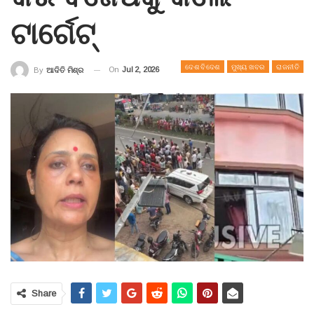
ଟାର୍ଗେଟ୍
ଦେଶ ବିଦେଶ
ମୁଖ୍ୟ ଖବର
ରାଜନୀତି
On
Jul 2, 2026
By
ଆଦିତି ମିଶ୍ର
Share