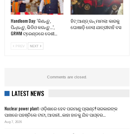
Handloom Day: ‘କିଣନ୍ତୁ,
ହିଟ୍ ଆଣ୍ଡ୍ ରନ୍ ମାମଲା: କାରକୁ
ପିନ୍ଧନ୍ତୁ, ଭିଡିଓ କରନ୍ତୁ…’,
ଘୋଷାଡ଼ି ନେଲା ଯାତ୍ରୀବାହି ବସ
GRWM ଟ୍ରେଣ୍ଡରେ ଦେଶୀ…
PREV
NEXT
Comments are closed.
LATEST NEWS
Nuclear power plant: ଓଡ଼ିଶାରେ ହେବ ପରମାଣୁ ପ୍ଲାଣ୍ଟ! ସରକାରଙ୍କ
ପାଖରେ ପହଞ୍ଚିଲେ ଟାଟା, ଆଦାନୀ…କାହା ହାତକୁ ଯିବ ପାଓ୍ବର…
Aug 7, 2026