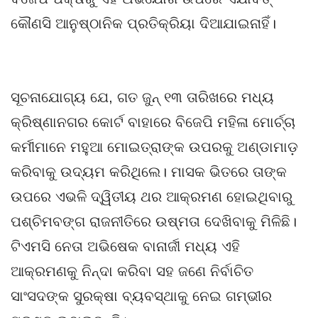
କୌଣସି ଆନୁଷ୍ଠାନିକ ପ୍ରତିକ୍ରିୟା ଦିଆଯାଇନାହିଁ।
ସୂଚନାଯୋଗ୍ୟ ଯେ, ଗତ ଜୁନ୍ ୧୩ ତାରିଖରେ ମଧ୍ୟ
କ୍ରିଷ୍ଣାନଗର କୋର୍ଟ ବାହାରେ ବିଜେପି ମହିଳା ମୋର୍ଚ୍ଚା
କର୍ମୀମାନେ ମହୁଆ ମୋଇତ୍ରାଙ୍କ ଉପରକୁ ଅଣ୍ଡାମାଡ଼
କରିବାକୁ ଉଦ୍ୟମ କରିଥିଲେ। ମାସକ ଭିତରେ ତାଙ୍କ
ଉପରେ ଏଭଳି ଦ୍ୱିତୀୟ ଥର ଆକ୍ରମଣ ହୋଇଥିବାରୁ
ପଶ୍ଚିମବଙ୍ଗ ରାଜନୀତିରେ ଉଷ୍ମତା ଦେଖିବାକୁ ମିଳିଛି।
ଟିଏମସି ନେତା ଅଭିଷେକ ବାନାର୍ଜୀ ମଧ୍ୟ ଏହି
ଆକ୍ରମଣକୁ ନିନ୍ଦା କରିବା ସହ ଜଣେ ନିର୍ବାଚିତ
ସାଂସଦଙ୍କ ସୁରକ୍ଷା ବ୍ୟବସ୍ଥାକୁ ନେଇ ଗମ୍ଭୀର