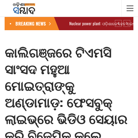
BREAKING NEWS
କାଲିଗଞ୍ଜରେ ଟିଏମସି
ସାଂସଦ ମହୁଆ
ମୋଇତ୍ରାଙ୍କୁ
ଅଣ୍ଡାମାଡ଼: ଫେସବୁକ୍
ଲାଇଭ୍‌ରେ ଭିଡିଓ ସେୟାର
କରି ବିଜେପିକୁ କଲେ