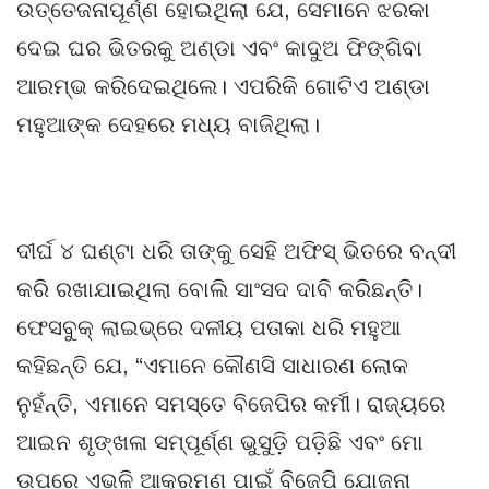
ଉତ୍ତେଜନାପୂର୍ଣ୍ଣ ହୋଇଥିଲା ଯେ, ସେମାନେ ଝରକା
ଦେଇ ଘର ଭିତରକୁ ଅଣ୍ଡା ଏବଂ କାଦୁଅ ଫିଙ୍ଗିବା
ଆରମ୍ଭ କରିଦେଇଥିଲେ। ଏପରିକି ଗୋଟିଏ ଅଣ୍ଡା
ମହୁଆଙ୍କ ଦେହରେ ମଧ୍ୟ ବାଜିଥିଲା।
ଦୀର୍ଘ ୪ ଘଣ୍ଟା ଧରି ତାଙ୍କୁ ସେହି ଅଫିସ୍ ଭିତରେ ବନ୍ଦୀ
କରି ରଖାଯାଇଥିଲା ବୋଲି ସାଂସଦ ଦାବି କରିଛନ୍ତି।
ଫେସବୁକ୍ ଲାଇଭ୍‌ରେ ଦଳୀୟ ପତାକା ଧରି ମହୁଆ
କହିଛନ୍ତି ଯେ, “ଏମାନେ କୌଣସି ସାଧାରଣ ଲୋକ
ନୁହଁନ୍ତି, ଏମାନେ ସମସ୍ତେ ବିଜେପିର କର୍ମୀ। ରାଜ୍ୟରେ
ଆଇନ ଶୃଙ୍ଖଳା ସମ୍ପୂର୍ଣ୍ଣ ଭୁସୁଡ଼ି ପଡ଼ିଛି ଏବଂ ମୋ
ଉପରେ ଏଭଳି ଆକ୍ରମଣ ପାଇଁ ବିଜେପି ଯୋଜନା