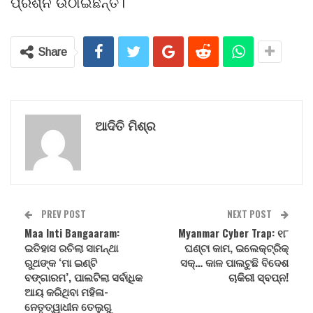
ପ୍ରଶ୍ନ ଉଠାଇଛନ୍ତି।
Share
ଆଦିତି ମିଶ୍ର
PREV POST
NEXT POST
Maa Inti Bangaaram:
Myanmar Cyber Trap: ୧୮
ଇତିହାସ ରଚିଲା ସାମନ୍ଥା
ଘଣ୍ଟା କାମ, ଇଲେକ୍ଟ୍ରିକ୍
ରୁଥଙ୍କ ‘ମା ଇଣ୍ଟି
ସକ୍… କାଳ ପାଲଟୁଛି ବିଦେଶ
ବଙ୍ଗାରମ’, ପାଲଟିଲା ସର୍ବାଧିକ
ଚାକିରୀ ସ୍ବପ୍ନ!
ଆୟ କରିଥିବା ମହିଳା-
ନେତୃତ୍ୱାଧୀନ ତେଲୁଗୁ