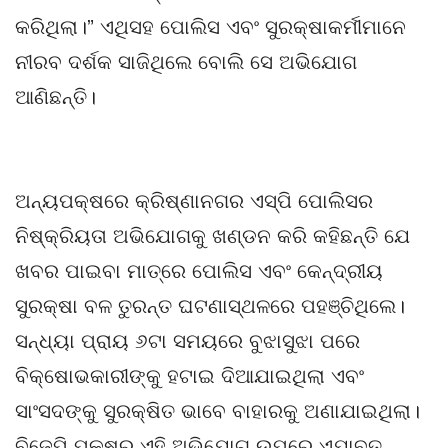
କରିଥିଲା।” ଏଥିସହ ପୋଲିସ ଏବଂ ସୁରକ୍ଷାକର୍ମୀମାନେ
ନୀରବ ଦର୍ଶକ ସାଜିଥିଲେ ବୋଲି ସେ ଅଭିଯୋଗ
ଆଣିଛନ୍ତି।
ଅନ୍ୟପକ୍ଷରେ କ୍ରିଷ୍ଣାନଗର ଏସ୍‌ପି ପୋଲିସର
ନିଷ୍କ୍ରିୟତା ଅଭିଯୋଗକୁ ଖଣ୍ଡନ କରି କହିଛନ୍ତି ଯେ
ଖବର ପାଇବା ମାତ୍ରେ ପୋଲିସ ଏବଂ କେନ୍ଦ୍ରୀୟ
ସୁରକ୍ଷା ବଳ ତୁରନ୍ତ ଘଟଣାସ୍ଥଳରେ ପହଞ୍ଚିଥିଲେ।
ସନ୍ଧ୍ୟା ପ୍ରାୟ ୬ଟା ସମୟରେ ବୁଝାସୁଝା ପରେ
ବିକ୍ଷୋଭକାରୀଙ୍କୁ ହଟାଇ ଦିଆଯାଇଥିଲା ଏବଂ
ସାଂସଦଙ୍କୁ ସୁରକ୍ଷିତ ଭାବେ ବାହାରକୁ ଅଣାଯାଇଥିଲା।
ବିଜେପି ପକ୍ଷରୁ ଏହି ଅଭିଯୋଗ ଉପରେ ଏଯାବତ୍