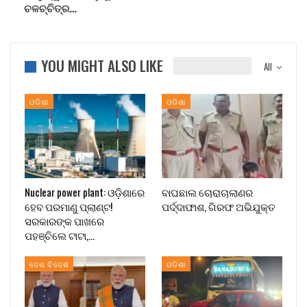
ଚଳଚ୍ଚିତ୍ର…
YOU MIGHT ALSO LIKE
All
ଓଡିଶା
ଓଡିଶା
Nuclear power plant: ଓଡ଼ିଶାରେ
ବାଘଛାଲ ଚୋରାଚାଲାଣର
ହେବ ପରମାଣୁ ପ୍ଲାଣ୍ଟ!
ପର୍ଦ୍ଦାଫାଶ, ଗିରଫ ଅଭିଯୁକ୍ତ
ସରକାରଙ୍କ ପାଖରେ
ପହଞ୍ଚିଲେ ଟାଟା,…
ଦେଶ ବିଦେଶ
ଓଡିଶା