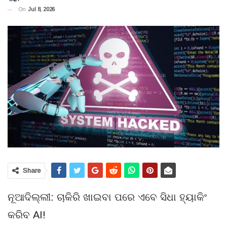
On
Jul 8, 2026
Share
ନୂଆଦିଲ୍ଲୀ: ଚାକିରି ଖାଇବା ପରେ ଏବେ ସିଧା ହ୍ୟାକିଂ
କରିବ AI!