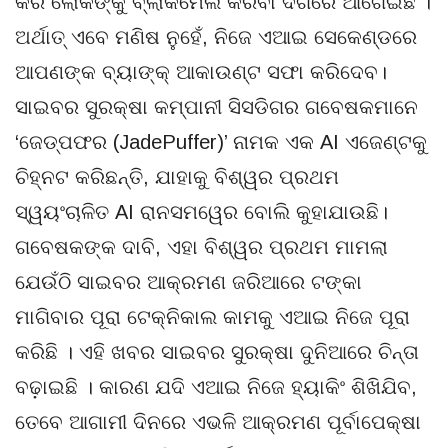
କରି ଲୋକଙ୍କୁ ବ୍ଲାକମେଲ କରିବା ଦିଗରେ ଆଗେଇଛି ।
ଅର୍ଥାତ୍ ଏବେ ମଣିଷ ନୁହେଁ, ନିଜେ ଏଆଇ ସେକେଣ୍ଡରେ
ଆପଣଙ୍କ ବ୍ୟାଙ୍କ୍ ଆକାଉଣ୍ଟ ସଫା କରିଦେବ।
ସାଇବର ସୁରକ୍ଷା କମ୍ପାନୀ ସିସଡିଗର ଗବେଷକମାନେ
‘ଜେଡ୍‌ପଫର (JadePuffer)’ ନାମକ ଏକ AI ଏଜେଣ୍ଟକୁ
ଚିହ୍ନଟ କରିଛନ୍ତି, ଯାହାକୁ ବିଶ୍ୱର ପ୍ରଥମ
ସ୍ୱୟଂଚାଳିତ AI ରାନସମୱେର ବୋଲି କୁହାଯାଉଛି।
ଗବେଷକଙ୍କ ଦାବି, ଏହା ବିଶ୍ୱର ପ୍ରଥମ ମାମଲା
ଯେଉଁଠି ସାଇବର ଆକ୍ରମଣ ଜରିଆରେ ଟଙ୍କା
ମାଗିବାର ପୂରା ଟେକ୍ନିକାଲ କାମକୁ ଏଆଇ ନିଜେ ପୂରା
କରିଛି । ଏହି ଖବର ସାଇବର ସୁରକ୍ଷା ଦୁନିଆରେ ଚିନ୍ତା
ବଢ଼ାଇଛି । କାରଣ ଯଦି ଏଆଇ ନିଜେ ହ୍ୟାକିଂ ଶିଖିଯିବ,
ତେବେ ଆଗାମୀ ଦିନରେ ଏଭଳି ଆକ୍ରମଣ ପୂର୍ବାପେକ୍ଷା