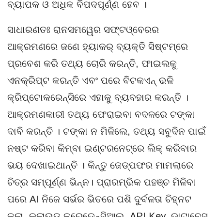
ବ୍ୟାପକ ଓ ଅଧିକ ବିପଦପୂର୍ଣ୍ଣ ହେବ ।
ସାଧାରଣତଃ ରାନସମୱେର ସଫ୍ଟଓ୍ବେରର
ଆକ୍ରମଣରେ ଜଣେ ହ୍ୟାକର୍ ବ୍ୟକ୍ତି ସିଷ୍ଟମ୍‌ରେ
ପ୍ରବେଶ କରି ତଥ୍ୟ ଚୋରି କରନ୍ତି, ଫାଇଲକୁ
ଏନକ୍ରିପ୍ଟ କରନ୍ତି ଏବଂ ପରେ ବିଟକଏନ୍ ଭଳି
କ୍ରିପ୍ଟୋକରେନ୍ସିରେ ଏହାକୁ ବ୍ୟବହାର କରନ୍ତି ।
ଆକ୍ରମଣକାରୀ ତଥ୍ୟ ଫେରାଇବା ବଦଳରେ ଟଙ୍କା
ଦାବି କରନ୍ତି । ଟଙ୍କା ନ ମିଳିଲେ, ତଥ୍ୟ ସବୁଦିନ ପାଇଁ
ନଷ୍ଟ କରିବା କିମ୍ବା ଇଣ୍ଟରନେଟ୍‌ରେ ଲିକ୍‌ କରିବାର
ଭୟ ଦେଖାଇଥାନ୍ତି । କିନ୍ତୁ ଜେଡ୍‌ପଫର ମାମଲାରେ
ଚିତ୍ର ସମ୍ପୂର୍ଣ୍ଣ ଭିନ୍ନ। ପ୍ରାରମ୍ଭିକ ପହଞ୍ଚ ମିଳିବା
ପରେ AI ନିଜେ ସର୍ଭର ଭିତରେ ପଶି ଦୁର୍ବଳତା ଚିହ୍ନଟ
କଲା, କ୍ଲାଉଡ୍‌ କ୍ରେଡେନ୍ସିଆଲ, API Key, ଡାଟାବେସ୍