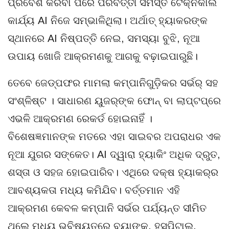
ପ୍ରବେଶ କରିବା ପରେ ପରବର୍ତ୍ତୀ ସମସ୍ତ ଟେକ୍ନିକାଲ
କାର୍ଯ୍ୟ AI ନିଜେ ସମ୍ଭାଳିଥିଲା। ଅର୍ଥାତ୍ ହ୍ୟାକରଙ୍କ
ସ୍ଥାନରେ AI ନିଷ୍ପତ୍ତି ନେଇ, ସମସ୍ୟା ବୁଝି, ନୂଆ
ଉପାୟ ଖୋଜି ଆକ୍ରମଣକୁ ଆଗକୁ ବଢ଼ାଇପାରୁଛି।
ତେବେ ଜେଡ୍‌ପଫର ମାମଲା କମ୍ପାନିଗୁଡ଼ିକର ସର୍ଭର୍‌ ସହ
ସଂଶ୍ଳିଷ୍ଟ । ସାଧାରଣ ୟୁଜର୍‌ଙ୍କ ଫୋନ୍‌ ବା ଲାପ୍‌ଟପ୍‌ରେ
ଏଭଳି ଆକ୍ରମଣ ରେକର୍ଡ ହୋଇନାହିଁ ।
ବିଶେଷଜ୍ଞମାନଙ୍କ ମତରେ ଏହା ସାଇବର ଅପରାଧର ଏକ
ନୂଆ ଯୁଗର ସଙ୍କେତ। AI ଦ୍ୱାରା ହ୍ୟାକିଂ ଅଧିକ ଦ୍ରୁତ,
ଶସ୍ତା ଓ ସହଜ ହୋଇପାରିବ। ଏଥିରେ ଦକ୍ଷ ହ୍ୟାକର୍‌ର
ଆବଶ୍ୟକତା ମଧ୍ୟ କମିଯିବ। ବର୍ତ୍ତମାନ ଏହି
ଆକ୍ରମଣ କେବଳ କମ୍ପାନି ସର୍ଭର ପର୍ଯ୍ୟନ୍ତ ସୀମିତ
ଥିଲେ ମଧ୍ୟ ଭବିଷ୍ୟତରେ ବ୍ୟାଙ୍କ, ହସ୍ପିଟାଲ,