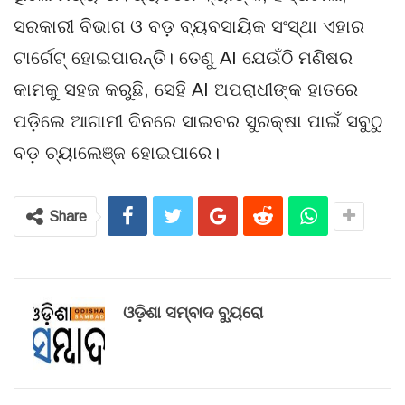
ସରକାରୀ ବିଭାଗ ଓ ବଡ଼ ବ୍ୟବସାୟିକ ସଂସ୍ଥା ଏହାର
ଟାର୍ଗେଟ୍ ହୋଇପାରନ୍ତି। ତେଣୁ AI ଯେଉଁଠି ମଣିଷର
କାମକୁ ସହଜ କରୁଛି, ସେହି AI ଅପରାଧୀଙ୍କ ହାତରେ
ପଡ଼ିଲେ ଆଗାମୀ ଦିନରେ ସାଇବର ସୁରକ୍ଷା ପାଇଁ ସବୁଠୁ
ବଡ଼ ଚ୍ୟାଲେଞ୍ଜ ହୋଇପାରେ।
Share
ଓଡ଼ିଶା ସମ୍ବାଦ ବ୍ୟୁରୋ