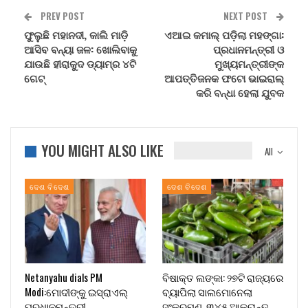
PREV POST
NEXT POST
ଫୁଲୁଛି ମହାନଦୀ, କାଲି ମାଡ଼ି
ଏଆଇ କମାଲ୍ ପଡ଼ିଲା ମହଙ୍ଗା:
ଆସିବ ବନ୍ୟା ଜଳ: ଖୋଲିବାକୁ
ପ୍ରଧାନମନ୍ତ୍ରୀ ଓ
ଯାଉଛି ହୀରାକୁଦ ଡ୍ୟାମ୍‌ର ୪ଟି
ମୁଖ୍ୟମନ୍ତ୍ରୀଙ୍କ
ଗେଟ୍
ଆପତ୍ତିଜନକ ଫଟୋ ଭାଇରାଲ୍
କରି ବନ୍ଧା ହେଲା ଯୁବକ
YOU MIGHT ALSO LIKE
All
ଦେଶ ବିଦେଶ
ଦେଶ ବିଦେଶ
Netanyahu dials PM
ବିଷାକ୍ତ ଲଙ୍କା: ୨୭ଟି ରାଜ୍ୟରେ
Modi:ମୋଦୀଙ୍କୁ ଇସ୍ରାଏଲ୍
ବ୍ୟାପିଲା ସାଲମୋନେଲା
ପ୍ରଧାନମନ୍ତ୍ରୀ
ସଂକ୍ରମଣ, ୩୪୫ ଆକ୍ରାନ୍ତ