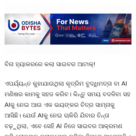
ବିନା ହ୍ୟାକରରେ କଲା ସାଇବର ଆଟାକ୍!
ଏପର୍ଯ୍ୟନ୍ତ କୁହାଯାଉଥିଲା କୃତ୍ରିମ ବୁଦ୍ଧିମତ୍ତା ବା AI
ମଣିଷର କାମକୁ ସହଜ କରିବ। କିନ୍ତୁ ସମୟ ବଦଳିବା ସହ
AIକୁ ନେଇ ଆଉ ଏକ ଭୟଙ୍କର ଚିତ୍ର ସାମ୍ନାକୁ
ଆସିଛି। ଯେଉଁ AIକୁ ନେଇ ଚାକିରି ଯିବାର ଚିନ୍ତା
ବଢ଼ୁଥିଲା, ଏବେ ସେହି AI ନିଜେ ସାଇବର ଆକ୍ରମଣ