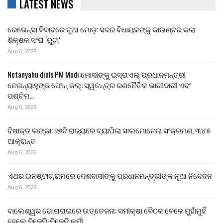
LATEST NEWS
ରେଭେନ୍ସା ବିବାଦରେ ନୂଆ ମୋଡ଼: ସଦର ବିଧାୟକଙ୍କୁ କାଉଣ୍ଟର କଲା
ଶିକ୍ଷକ ସଂଘ ‘ରୁଟା’
Aug 6, 2026
Netanyahu dials PM Modi:ମୋଦୀଙ୍କୁ ଇସ୍ରାଏଲ୍ ପ୍ରଧାନମନ୍ତ୍ରୀ
ନେତାନ୍ୟାହୁଙ୍କ ଫୋନ୍ କଲ୍; ସ୍ୱତନ୍ତ୍ର ରଣନୈତିକ ଭାଗୀଦାରୀ ଏବଂ
ପଶ୍ଚିମ…
Aug 6, 2026
ବିଷାକ୍ତ ଲଙ୍କା: ୨୭ଟି ରାଜ୍ୟରେ ବ୍ୟାପିଲା ସାଲମୋନେଲା ସଂକ୍ରମଣ, ୩୪୫
ଆକ୍ରାନ୍ତ
Aug 6, 2026
ଏଥର ଇନଷ୍ଟାଗ୍ରାମରେ ଦେଶବାସୀଙ୍କୁ ପ୍ରଧାନମନ୍ତ୍ରୀଙ୍କ ନୂଆ ନିବେଦନ
Aug 6, 2026
ବାଲେଶ୍ୱର ଭୋଗରାଇରେ ଉତ୍ତେଜନା: ସମୀକ୍ଷା ବୈଠକ ବେଳେ ମୁହାଁମୁହିଁ
ହେଲେ ବିଜେପି-ବିଜେଡି କର୍ମୀ