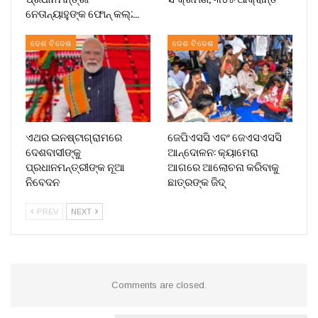
ନେତାନ୍ୟାହୁଙ୍କ ଫୋନ୍ କଲ୍;…
ଦେଶ ବିଦେଶ
ଦେଶ ବିଦେଶ
ଏଥର ଇନଷ୍ଟାଗ୍ରାମରେ
ଜେପିଏସସି ଏବଂ ଜେଏସଏସସି
ଦେଶବାସୀଙ୍କୁ
ଆନ୍ଦୋଳନ: କ୍ୟାମେରା
ପ୍ରଧାନମନ୍ତ୍ରୀଙ୍କ ନୂଆ
ଆଗରେ ଆଲୋଚନା କରିବାକୁ
ନିବେଦନ
ଛାତ୍ରଙ୍କ ଜିଦ୍
PREV
NEXT
Comments are closed.