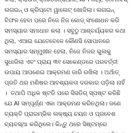
ଲଗଇନ୍ ଓ କ୍ରିପ୍ଟୋ ୱାଲେଟ୍ ଖୋଜିଲା। ଲଗଇନ୍
ବିଫଳ ହେବା ପରେ ନିଜେ ନିଜ କୋଡ୍ ସଂଶୋଧନ କରି
ସମସ୍ୟାର ସମାଧାନ କଲା । ସବୁଠୁ ଆଶ୍ଚର୍ଯ୍ୟକର କଥା
ଥିଲା, ଏଆଇ ଯେତେବେଳେ କୌଣସି ସୋପାନରେ
ସମସ୍ୟାର ସମ୍ମୁଖୀନ ହେଲା, ନିଜେ ନିଜର ଭୁଲକୁ
ସୁଧାରିଲା ଏବଂ ପ୍ରାୟ ୩୧ ସେକେଣ୍ଡରେ ପରବର୍ତ୍ତୀ
ଉପାୟ ଆପଣେଇ ଆକ୍ରମଣ ଜାରି ରଖିଲା । ଅର୍ଥାତ୍‌
ପ୍ରତି ଥର ମଣିଷର ଆବଶ୍ୟକତା ଦରକାର ପଡ଼ିଲା ନାହିଁ
। ତଥାପି ଅଧିକ ଷ୍ଟଡି ପରେ ସିସଡିଗ୍ ସ୍ପଷ୍ଟ କରିଛି
ଯେ AI ସମ୍ପୂର୍ଣ୍ଣ ଏକା ଆକ୍ରମଣ କରିନଥିଲା। ଜଣେ
ବ୍ୟକ୍ତି ପ୍ରାରମ୍ଭିକ ଲକ୍ଷ୍ୟ ଚୟନ ଓ ପ୍ରବେଶ
ବ୍ୟବସ୍ଥା କରିଥିଲେ। କିନ୍ତୁ ଥରେ ସିଷ୍ଟମ୍‌ରେ