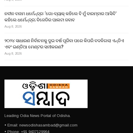
ନବୀନ ବନାମ ଧର୍ମେନ୍ଦ୍ର: ‘ଗୋ-ବ୍ୟାକ୍ କହିଲେ ବି ମୁଁ ବାରମ୍ବାର ଆସିବି’
କହିଲେ ଧର୍ମେନ୍ଦ୍ର; ବିଜେଡିର ପାଲଟା ଜବାବ
Aug 8, 2026
୨୦୨୪ ସାଧାରଣ ନିର୍ବାଚନକୁ ଦୁଇ ବର୍ଷ ପୂରିବା ପରେ କିପରି ବଦଳିଗଲା ଏନ୍‌ଡିଏ
ଏବଂ ଇଣ୍ଡିଆ ମେଣ୍ଟର ସମୀକରଣ?
Aug 8, 2026
Leading Odia News Portal of Odisha.
• Email: newsodishasambad@gmail.com
• Phone: +91 9437129964