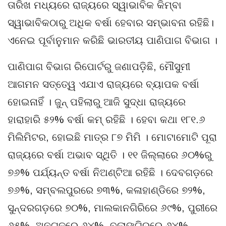
ତାରିଖ ମଧ୍ୟରେ ରାଜ୍ୟରେ ସ୍ୱାଭାବିକ କିମ୍ବା
ସ୍ୱାଭାବିକଠାରୁ ଅଧିକ ବର୍ଷା ହେବାର ସମ୍ଭାବନା ରହିଛି।
ଏନେଇ ପୂର୍ବାନୁମାନ କରିଛି ଭାରତୀୟ ପାଣିପାଗ ବିଭାଗ ।
ପାଣିପାଗ ବିଭାଗ ରିପୋର୍ଟରୁ ଜଣାପଡ଼ିଛି, ମୌସୁମୀ
ଆଗମନ ସତ୍ତେ୍ୱ ଏଯାଏ ରାଜ୍ୟରେ ବ୍ୟାପକ ବର୍ଷା
ହୋଇନାହିଁ । ଜୁନ୍ ପହିଲାରୁ ଆଜି ସୁଦ୍ଧା ରାଜ୍ୟରେ
ହାରାହାରି ୫୨% ବର୍ଷା କମ୍ ରହିଛି । ହେବା କଥା ୧୮୧.୬
ମିଲିମିଟର, ହୋଇଛି ମାତ୍ର ୮୭ ମିମି । ମୋଟାମୋଟି ପୂରା
ରାଜ୍ୟରେ ବର୍ଷା ଅଭାବ ସ୍ଥିତି । ୧୧ ଜିଲ୍ଲାରେ ୬୦%ରୁ
୭୬% ପର୍ଯ୍ୟନ୍ତ ବର୍ଷା ନିଅଣ୍ଟିଆ ରହିଛି । ଦେବଗଡ଼ରେ
୭୬%, ସମ୍ବଲପୁରରେ ୭୩%, କଳାହାଣ୍ଡିରେ ୭୨%,
ସୁନ୍ଦରଗଡ଼ରେ ୭୦%, ମାଲକାନଗିରିରେ ୬୯%, ପୁରୀରେ
୬୫%, ଅନୁଗୁଳରେ ୬୪%, ବଲାଙ୍ଗିରରେ ୬୪%,