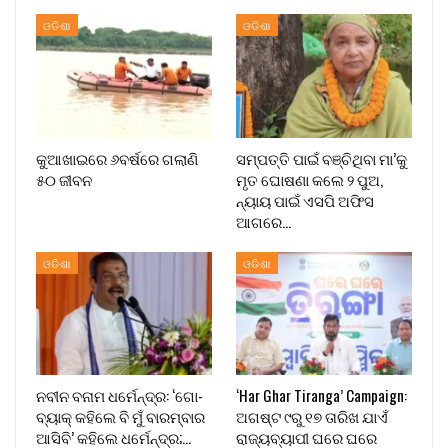
ଓଡିଶା
ଓଡିଶା
କୁଆଖାଇରେ ୬ବର୍ଷରେ ଗଲାଣି
ସମ୍ପତ୍ତି ପାଇଁ ବଞ୍ଚିଥିବା ମା’କୁ
୫୦ ଜୀବନ
ମୃତ ଘୋଷଣା କଲେ ୨ ପୁଅ,
ନ୍ୟାୟ ପାଇଁ ଏସପି ଅଫିସ
ଆଗରେ…
ଓଡିଶା
ଓଡିଶା
ନବୀନ ବନାମ ଧର୍ମେନ୍ଦ୍ର: ‘ଗୋ-
‘Har Ghar Tiranga’ Campaign:
ବ୍ୟାକ୍ କହିଲେ ବି ମୁଁ ବାରମ୍ବାର
ଅଗଷ୍ଟ ୯ରୁ ୧୭ ତାରିଖ ଯାଏଁ
ଆସିବି’ କହିଲେ ଧର୍ମେନ୍ଦ୍ର;…
ରାଜ୍ୟବ୍ୟାପୀ ଘରେ ଘରେ