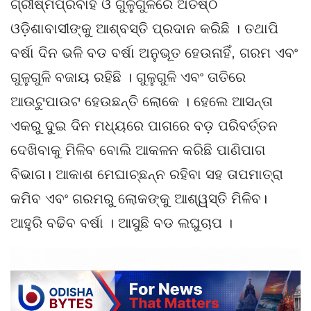
ଗ୍ରୀଷ୍ମପ୍ରବାହ ଓ ଗୁଳୁଗୁଳିରେ ଅତିଷ୍ଠ
ଓଡ଼ିଶାବାସୀଙ୍କୁ ଆଶ୍ବସ୍ତି ପ୍ରଦାନ କରିଛି । ତଥାପି
ବର୍ଷା ଦିନ ଭଳି ବଡ ବର୍ଷା ଅନୁଭୂତ ହେଉନାହିଁ, ଗରମ ଏବଂ
ଗୁଳୁଗୁଳି ବଜାୟ ରହିଛି । ଗୁଳୁଗୁଳି ଏବଂ ତାତିରେ
ଆଉଟୁପାଉଟ ହେଉଛନ୍ତି ଲୋକେ । ହେଲେ ଆସନ୍ତା
ଏକରୁ ଦୁଇ ଦିନ ମଧ୍ୟରେ ପାଗରେ ବଡ଼ ପରିବର୍ତ୍ତନ
ଦେଖିବାକୁ ମିଳିବ ବୋଲି ଆକଳନ କରିଛି ପାଣିପାଗ
ବିଭାଗ। ଆକାଶ ମେଘାଚ୍ଛନ୍ନ ରହିବା ସହ ତାପମାତ୍ରା
କମିବ ଏବଂ ଗରମରୁ ଲୋକଙ୍କୁ ଆଶ୍ୱସ୍ତି ମିଳିବ।
ଆହୁରି ବଢିବ ବର୍ଷା । ଆସୁଛି ବଡ ଲଘୁଚାପ ।