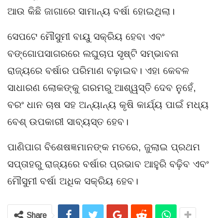
ଆଉ କିଛି ଜାଗାରେ ସାମାନ୍ୟ ବର୍ଷା ହୋଇଥିଲା।
ସେପଟେ ମୌସୁମୀ ବାୟୁ ସକ୍ରିୟ ହେବା ଏବଂ
ବଙ୍ଗୋପସାଗରରେ ଲଘୁଚାପ ସୃଷ୍ଟି ସମ୍ଭାବନା
ରାଜ୍ୟରେ ବର୍ଷାର ପରିମାଣ ବଢ଼ାଇବ। ଏହା କେବଳ
ସାଧାରଣ ଲୋକଙ୍କୁ ଗରମରୁ ଆଶ୍ୱସ୍ତି ଦେବ ନୁହେଁ,
ବରଂ ଧାନ ଚାଷ ସହ ଅନ୍ୟାନ୍ୟ କୃଷି କାର୍ଯ୍ୟ ପାଇଁ ମଧ୍ୟ
ବେଶ୍ ଉପକାରୀ ସାବ୍ୟସ୍ତ ହେବ।
ପାଣିପାଗ ବିଶେଷଜ୍ଞମାନଙ୍କ ମତରେ, ଜୁଲାଇ ପ୍ରଥମ
ସପ୍ତାହରୁ ରାଜ୍ୟରେ ବର୍ଷାର ପ୍ରଭାବ ଆହୁରି ବଢ଼ିବ ଏବଂ
ମୌସୁମୀ ବର୍ଷା ଅଧିକ ସକ୍ରିୟ ହେବ।
Share