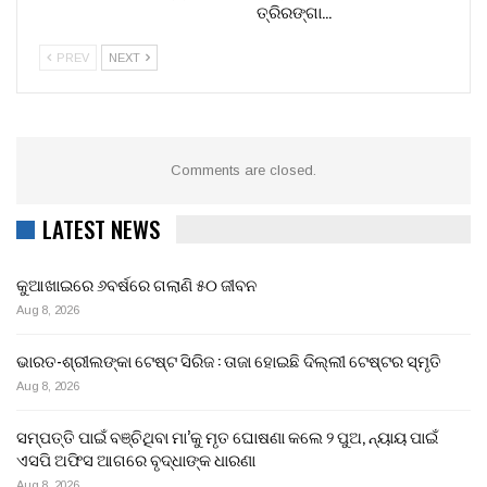
ତ୍ରିରଙ୍ଗା…
PREV
NEXT
Comments are closed.
LATEST NEWS
କୁଆଖାଇରେ ୬ବର୍ଷରେ ଗଲାଣି ୫୦ ଜୀବନ
Aug 8, 2026
ଭାରତ-ଶ୍ରୀଲଙ୍କା ଟେଷ୍ଟ ସିରିଜ : ତାଜା ହୋଇଛି ଦିଲ୍ଲୀ ଟେଷ୍ଟର ସ୍ମୃତି
Aug 8, 2026
ସମ୍ପତ୍ତି ପାଇଁ ବଞ୍ଚିଥିବା ମା’କୁ ମୃତ ଘୋଷଣା କଲେ ୨ ପୁଅ, ନ୍ୟାୟ ପାଇଁ
ଏସପି ଅଫିସ ଆଗରେ ବୃଦ୍ଧାଙ୍କ ଧାରଣା
Aug 8, 2026