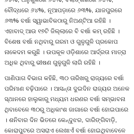
ବୌଦ୍ଧରେ ୬୪%, ନୂଆପଡ଼ାରେ ୬୩%, ଯାଜପୁରରେ
୬୩% ବର୍ଷା ସ୍ୱାଭାବିକଠାରୁ ନିଅଣ୍ଟିଆ ରହିଛି ।
ଏହାବାଦ୍ ଆଉ ୧୭ଟି ଜିଲ୍ଲାରେ ବି ବର୍ଷା କମ୍ ରହିଛି ।
ବିଶେଷ ବର୍ଷା ନଥିବାରୁ ଗରମ ଓ ଗୁଳୁଗୁଳି ପ୍ରକୋପ
ନାକେଦମ କରୁଛି । ଉପକୂଳ ଓଡ଼ିଶାରେ ଆର୍ଦ୍ରତା ମାତ୍ରା
ଅଧିକ ଥିବାରୁ ଭୀଷଣ ଗୁଳୁଗୁଳି ଲାଗି ରହିଛି ।
ପାଣିପାଗ ବିଭାଗ କହିଛି, ୩୦ ତାରିଖରୁ ରାଜ୍ୟରେ ବର୍ଷା
ପରିମାଣ ବଢ଼ିପାରେ । ଆସନ୍ତା ଦୁଇଦିନ ରାଜ୍ୟର ଅନେକ
ସ୍ଥାନରେ ହାଲୁକାରୁ ମଧ୍ୟମ ଧରଣର ବର୍ଷା ସମ୍ଭାବନା
ଥିବାବେଳେ ୩୦ରୁ ଅଧିକାଂଶ ଜାଗାରେ ବର୍ଷା ହୋଇପାରେ
। ଶନିବାର ଦିନ ଭିତରେ କେନ୍ଦୁଝର, ଦାରିଙ୍ଗିବାଡ଼ି,
କୋରାପୁଟରେ ଅସରାଏ ଲେଖାଏଁ ବର୍ଷା ହୋଇଥିବାବେଳେ