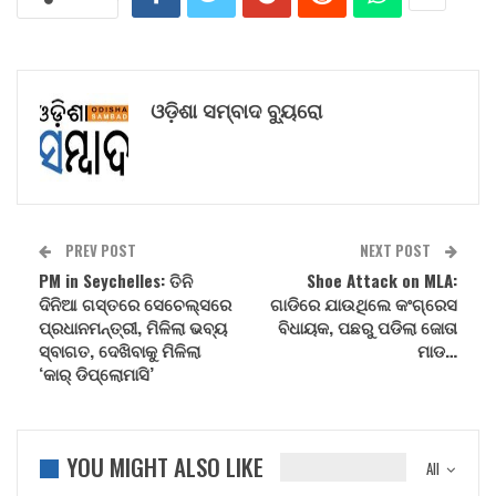
ଓଡ଼ିଶା ସମ୍ବାଦ ବ୍ୟୁରୋ
PREV POST
NEXT POST
PM in Seychelles: ତିନି
Shoe Attack on MLA:
ଦିନିଆ ଗସ୍ତରେ ସେଚେଲ୍ସରେ
ଗାଡିରେ ଯାଉଥିଲେ କଂଗ୍ରେସ
ପ୍ରଧାନମନ୍ତ୍ରୀ, ମିଳିଲା ଭବ୍ୟ
ବିଧାୟକ, ପଛରୁ ପଡିଲା ଜୋତା
ସ୍ବାଗତ, ଦେଖିବାକୁ ମିଳିଲା
ମାଡ…
‘କାର୍ ଡିପ୍ଲୋମାସି’
YOU MIGHT ALSO LIKE
All