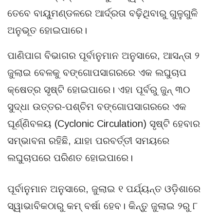
ତେବେ ବାୟୁମଣ୍ଡଳରେ ଆର୍ଦ୍ରତା ବଢ଼ିଥିବାରୁ ଗୁଳୁଗୁଳି
ଅନୁଭୂତ ହୋଇପାରେ।
ପାଣିପାଗ ବିଭାଗର ପୂର୍ବାନୁମାନ ଅନୁସାରେ, ଆସନ୍ତା ୨
ଜୁଲାଇ ବେଳକୁ ବଙ୍ଗୋପସାଗରରେ ଏକ ଲଘୁଚାପ
କ୍ଷେତ୍ର ସୃଷ୍ଟି ହୋଇପାରେ। ଏହା ପୂର୍ବରୁ ଜୁନ୍ ୩୦
ସୁଦ୍ଧା ଉତ୍ତର-ପଶ୍ଚିମ ବଙ୍ଗୋପସାଗରରେ ଏକ
ଘୂର୍ଣ୍ଣିବଳୟ (Cyclonic Circulation) ସୃଷ୍ଟି ହେବାର
ସମ୍ଭାବନା ରହିଛି, ଯାହା ପରବର୍ତ୍ତୀ ସମୟରେ
ଲଘୁଚାପରେ ପରିଣତ ହୋଇପାରେ।
ପୂର୍ବାନୁମାନ ଅନୁସାରେ, ଜୁଲାଇ ୧ ପର୍ଯ୍ୟନ୍ତ ଓଡ଼ିଶାରେ
ସ୍ୱାଭାବିକଠାରୁ କମ୍ ବର୍ଷା ହେବ। କିନ୍ତୁ ଜୁଲାଇ ୨ରୁ ୮