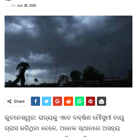
On
Jun 28, 2026
Share
ଭୁବନେଶ୍ୱର: ରାଜ୍ୟକୁ ଏବେ ଦକ୍ଷିଣ ମୌସୁମୀ ବାୟୁ
ଗ୍ରାସ କରିଥିବା ବେଳେ, ଅନେକ ସ୍ଥାନରେ ଅସହ୍ୟ