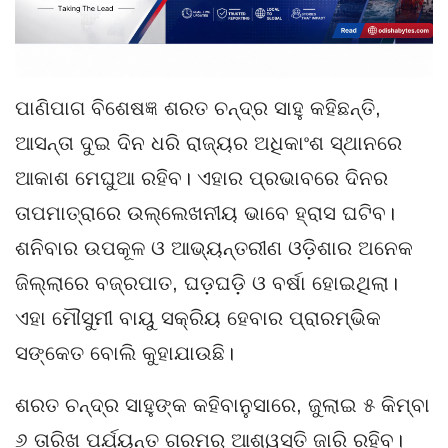
ପାଣିପାଗ ବିଶେଷଜ୍ଞ ଶରତ ଚନ୍ଦ୍ର ସାହୁ କହିଛନ୍ତି,
ଆସନ୍ତା ଦୁଇ ଦିନ ଧରି ରାଜ୍ୟର ଅଧିକାଂଶ ସ୍ଥାନରେ
ଆକାଶ ମେଘୁଆ ରହିବ। ଏହାର ପ୍ରଭାବରେ ଦିନର
ତାପମାତ୍ରାରେ ଉଲ୍ଲେଖନୀୟ ଭାବେ ହ୍ରାସ ଘଟିବ।
ଶନିବାର ଉପକୂଳ ଓ ଆଭ୍ୟନ୍ତରୀଣ ଓଡ଼ିଶାର ଅନେକ
ଜିଲ୍ଲାରେ ବଜ୍ରପାତ, ଘଡ଼ଘଡ଼ି ଓ ବର୍ଷା ହୋଇଥିଲା।
ଏହା ମୌସୁମୀ ବାୟୁ ସକ୍ରିୟ ହେବାର ପ୍ରାରମ୍ଭିକ
ସଙ୍କେତ ବୋଲି କୁହାଯାଉଛି।
ଶରତ ଚନ୍ଦ୍ର ସାହୁଙ୍କ କହିବାନୁସାରେ, ଜୁଲାଇ ୫ କିମ୍ବା
୬ ତାରିଖ ପର୍ଯ୍ୟନ୍ତ ଗରମରୁ ଆଶ୍ୱସ୍ତି ଜାରି ରହିବ।