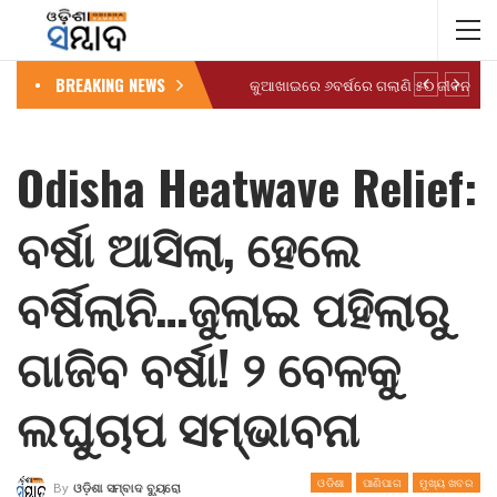
BREAKING NEWS
କୁଆଖାଇରେ ୬ବର୍ଷରେ ଗଲାଣି ୫୦ ଜୀବନ
Odisha Heatwave Relief:
ବର୍ଷା ଆସିଲା, ହେଲେ
ବର୍ଷିଲାନି…ଜୁଲାଇ ପହିଲାରୁ
ଗାଜିବ ବର୍ଷା! ୨ ବେଳକୁ
ଲଘୁଚାପ ସମ୍ଭାବନା
ଓଡିଶା
ପାଣିପାଗ
ମୁଖ୍ୟ ଖବର
By
ଓଡ଼ିଶା ସମ୍ବାଦ ବ୍ୟୁରୋ