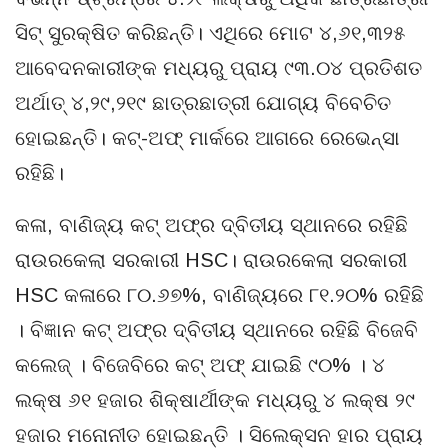
ସିଟ୍ ସୁରକ୍ଷିତ କରିଛନ୍ତି। ଏଥିରେ ମୋଟ ୪,୬୧,୩୨୫
ଆବେଦନକାରୀଙ୍କ ମଧ୍ୟରୁ ପ୍ରାୟ ୯୩.୦୪ ପ୍ରତିଶତ
ଅର୍ଥାତ୍ ୪,୨୯,୨୧୯ ଛାତ୍ରଛାତ୍ରୀ ଯୋଗ୍ୟ ବିବେଚିତ
ହୋଇଛନ୍ତି। କଟ୍-ଅଫ୍ ମାର୍କରେ ଆଗରେ ରେଭେନ୍ସା
ରହିଛି।
କଳା, ବାଣିଜ୍ୟ କଟ୍‌ ଅଫ୍‌ର ଦ୍ବିତୀୟ ସ୍ଥାନରେ ରହିଛି
ରାଉରକେଲା ସରକାରୀ HSC। ରାଉରକେଲା ସରକାରୀ
HSC କଳାରେ ୮୦.୬୭%, ବାଣିଜ୍ୟରେ ୮୧.୨୦% ରହିଛି
। ବିଜ୍ଞାନ କଟ୍‌ ଅଫ୍‌ର ଦ୍ବିତୀୟ ସ୍ଥାନରେ ରହିଛି ବିଜେବି
କଲେଜ୍ । ବିଜେବିରେ କଟ୍‌ ଅଫ୍‌ ଯାଇଛି ୯୦% । ୪
ଲକ୍ଷ ୬୧ ହଜାର ଶିକ୍ଷାର୍ଥୀଙ୍କ ମଧ୍ୟରୁ ୪ ଲକ୍ଷ ୨୯
ହଜାର ମନୋନୀତ ହୋଇଛନ୍ତି । ସିଲେକ୍ସନ ହାର ପ୍ରାୟ