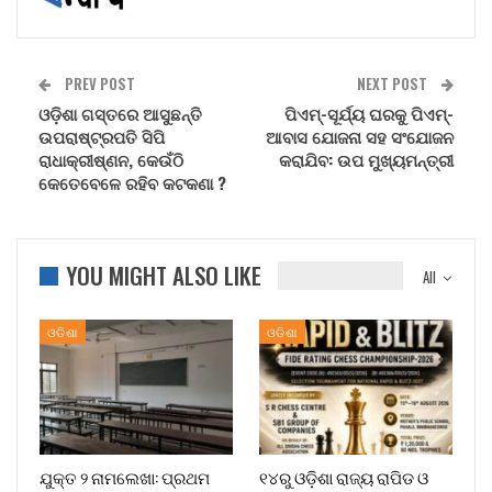
PREV POST
NEXT POST
ଓଡ଼ିଶା ଗସ୍ତରେ ଆସୁଛନ୍ତି
ପିଏମ୍-ସୂର୍ଯ୍ୟ ଘରକୁ ପିଏମ୍-
ଉପରାଷ୍ଟ୍ରପତି ସିପି
ଆବାସ ଯୋଜନା ସହ ସଂଯୋଜନ
ରାଧାକ୍ରୀଷ୍ଣନ, କେଉଁଠି
କରାଯିବ: ଉପ ମୁଖ୍ୟମନ୍ତ୍ରୀ
କେତେବେଳେ ରହିବ କଟକଣା ?
YOU MIGHT ALSO LIKE
All
ଓଡିଶା
ଓଡିଶା
ଯୁକ୍ତ ୨ ନାମଲେଖା: ପ୍ରଥମ
୧୪ରୁ ଓଡ଼ିଶା ରାଜ୍ୟ ରାପିଡ ଓ