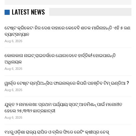
LATEST NEWS
ଟେଷ୍ଟ କ୍ରିକେଟ: ନିଜ ଦେଶ ବାହାରେ କେବେବି ଶତକ ମାରିନାହାନ୍ତି ଏହି ୫ ଜଣ
ବ୍ୟାଟ୍ସମ୍ୟାନ
Aug 6, 2026
କୋଲକାତା ନାଇଟ୍ ରାଇଡର୍ସରେ ଯୋଗଦେବେ ହାର୍ଦ୍ଦିକ! ହୋଇପାରନ୍ତି
ଅଧିନାୟକ
Aug 6, 2026
ୱାର୍ଲ୍ଡ ଟେଷ୍ଟ ଚାମ୍ପିଅନ୍‌ସିପ ଫାଇନାଲ୍‌ରେ କିପରି ପହଞ୍ଚିବ ଟିମ୍ ଇଣ୍ଡିଆ ?
Aug 6, 2026
ଯୁକ୍ତ ୨ ନାମଲେଖା: ପ୍ରଥମ ପର୍ଯ୍ୟାୟ ସ୍ପଟ୍ ଆଡମିଶନ୍ ପାଇଁ ମନୋନୀତ
ହେଲେ ୨୫,୩୩୨ ଛାତ୍ରଛାତ୍ରୀ
Aug 6, 2026
୧୪ରୁ ଓଡ଼ିଶା ରାଜ୍ୟ ରାପିଡ ଓ ବ୍ଲିଜ ଫିଡେ ରେଟିଂ କ୍ଷୀପ୍ର ଚେସ୍