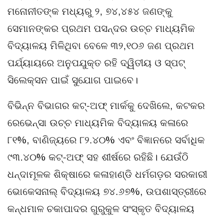
ମନୋନୀତଙ୍କ ମଧ୍ୟରୁ ୨, ୭୪,୪୫୪ ଜଣଙ୍କୁ
ସେମାନଙ୍କର ପ୍ରଥମ ପସନ୍ଦର ଉଚ୍ଚ ମାଧ୍ୟମିକ
ବିଦ୍ୟାଳୟ ମିଳିଥିବା ବେଳେ ୩୨,୧୦୬ ଜଣ ପ୍ରଥମ
ପର୍ଯ୍ୟାୟରେ ଅନୁପଯୁକ୍ତ ରହି ଦ୍ୱିତୀୟ ଓ ସ୍ପଟ୍
ସିଲେକ୍ସନ ପାଇଁ ସୁଯୋଗ ପାଇବେ।
ବିଭିନ୍ନ ବିଭାଗର କଟ୍-ଅଫ୍ ମାର୍କକୁ ଦେଖିଲେ, କଟକର
ରେଭେନ୍ସା ଉଚ୍ଚ ମାଧ୍ୟମିକ ବିଦ୍ୟାଳୟ କଳାରେ
୮୧%, ବାଣିଜ୍ୟରେ ୮୨.୪୦% ଏବଂ ବିଜ୍ଞାନରେ ସର୍ବାଧିକ
୯୩.୪୦% କଟ୍-ଅଫ୍ ସହ ଶୀର୍ଷରେ ରହିଛି। ଯେଉଁଠି
ଧନ୍ଦାମୂଳକ ଶିକ୍ଷାରେ କଳାହାଣ୍ଡି ଧର୍ମଗଡ଼ର ସରକାରୀ
ଭୋକେସନାଲ୍ ବିଦ୍ୟାଳୟ ୭୪.୬୭%, ଉପଶାସ୍ତ୍ରୀରେ
କନ୍ଧମାଳ ଚକାପାଦର ଗୁରୁକୁଳ ସଂସ୍କୃତ ବିଦ୍ୟାଳୟ