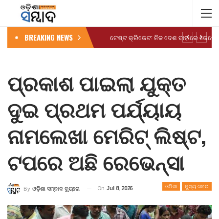
BREAKING NEWS
ପ୍ରକାଶ ପାଇଲା ଯୁକ୍ତ
ଦୁଇ ପ୍ରଥମ ପର୍ଯ୍ୟାୟ
ନାମଲେଖା ମେରିଟ୍ ଲିଷ୍ଟ,
ଟପରେ ଅଛି ରେଭେନ୍ସା
ଓଡିଶା
ମୁଖ୍ୟ ଖବର
On
Jul 8, 2026
By
ଓଡ଼ିଶା ସମ୍ବାଦ ବ୍ୟୁରୋ