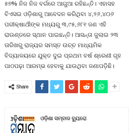
୫୭% ନିଜ ନିଜ ବର୍ଗରେ ଆଗୁଆ ରହିଛନ୍ତି। ଏହାସହ
ବିଏସଇ ଓଡ଼ିଶାରୁ ଆବେଦନ କରିଥିବା ୪,୨୬,୪୦୬
ପରୀକ୍ଷାର୍ଥୀଙ୍କ ମଧ୍ୟରୁ ୩,୯୫,୬୮୧ ଜଣ ଏହି
ରାଉଣ୍ଡରେ ସ୍ଥାନ ପାଇଛନ୍ତି। ଆସନ୍ତା ଜୁଲାଇ ୨୩
ତାରିଖରୁ ରାଜ୍ୟର ସମସ୍ତ ଉଚ୍ଚ ମାଧ୍ୟମିକ
ବିଦ୍ୟାଳୟରେ ଯୁକ୍ତ ଦୁଇ ପ୍ରଥମ ବର୍ଷ ଶ୍ରେଣୀ ଗୃହ
ପାଠପଢ଼ା ଆରମ୍ଭ ହେବାକୁ ଯାଉଥିବା ଜଣାପଡ଼ିଛି।
Share
ଓଡ଼ିଶା ସମ୍ବାଦ ବ୍ୟୁରୋ