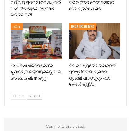
ପର୍ଯ୍ୟାୟ ସ୍ପଟ୍ ଆଡମିଶନ୍ ପାଇଁ
ବ୍ଲିଜ ଫିଡେ ରେଟିଂ କ୍ଷୀପ୍ର
ମନୋନୀତ ହେଲେ ୨୫,୩୩୨
ଚେସ୍ ପ୍ରତିଯୋଗିତା
ଛାତ୍ରଛାତ୍ରୀ
ଓଡିଶା
UNCATEGORIZED
‘ଇ-ଶିକ୍ଷା ଏକ୍ସପ୍ରେସ’ର
ବିବାଦ ମଧ୍ୟରେ ସରକାରଙ୍କ
ଶୁଭାରମ୍ଭ;ଗ୍ରାମାଞ୍ଚଳକୁ ଯାଇ
ସ୍ପଷ୍ଟୀକରଣ: ‘ପ୍ରଥମ
ଛାତ୍ରଛାତ୍ରୀମାନଙ୍କୁ…
ଶ୍ରେଣୀ ପାଠ୍ୟପୁସ୍ତକରେ
କୌଣସି ତ୍ରୁଟି…
PREV
NEXT
Comments are closed.