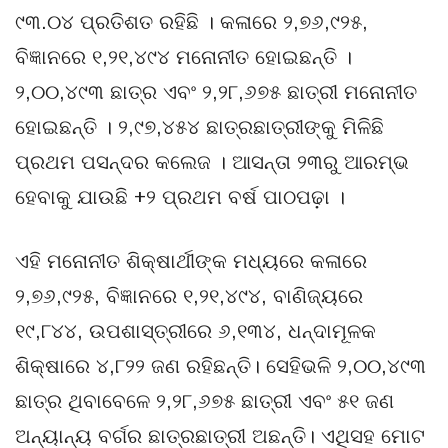
୯୩.୦୪ ପ୍ରତିଶତ ରହିଛି । କଳାରେ ୨,୭୬,୯୨୫,
ବିଜ୍ଞାନରେ ୧,୨୧,୪୯୪ ମନୋନୀତ ହୋଇଛନ୍ତି ।
୨,୦୦,୪୯୩ ଛାତ୍ର ଏବଂ ୨,୨୮,୬୭୫ ଛାତ୍ରୀ ମନୋନୀତ
ହୋଇଛନ୍ତି । ୨,୯୭,୪୫୪ ଛାତ୍ରଛାତ୍ରୀଙ୍କୁ ମିଳିଛି
ପ୍ରଥମ ପସନ୍ଦର କଲେଜ । ଆସନ୍ତା ୨୩ରୁ ଆରମ୍ଭ
ହେବାକୁ ଯାଉଛି +୨ ପ୍ରଥମ ବର୍ଷ ପାଠପଢ଼ା ।
ଏହି ମନୋନୀତ ଶିକ୍ଷାର୍ଥୀଙ୍କ ମଧ୍ୟରେ କଳାରେ
୨,୭୬,୯୨୫, ବିଜ୍ଞାନରେ ୧,୨୧,୪୯୪, ବାଣିଜ୍ୟରେ
୧୯,୮୪୪, ଉପଶାସ୍ତ୍ରୀରେ ୬,୧୩୪, ଧନ୍ଦାମୂଳକ
ଶିକ୍ଷାରେ ୪,୮୨୨ ଜଣ ରହିଛନ୍ତି। ସେହିଭଳି ୨,୦୦,୪୯୩
ଛାତ୍ର ଥିବାବେଳେ ୨,୨୮,୬୭୫ ଛାତ୍ରୀ ଏବଂ ୫୧ ଜଣ
ଅନ୍ୟାନ୍ୟ ବର୍ଗର ଛାତ୍ରଛାତ୍ରୀ ଅଛନ୍ତି। ଏଥିସହ ମୋଟ