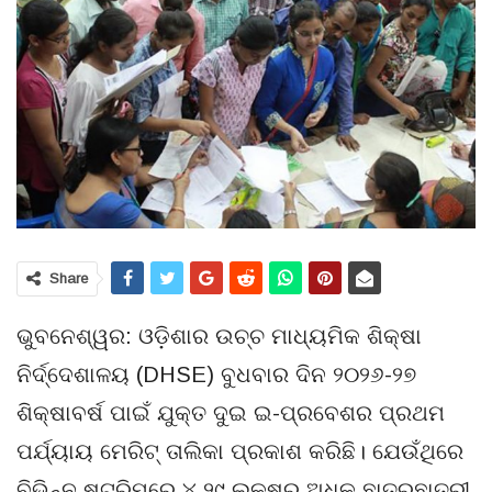
Share
ଭୁବନେଶ୍ୱର: ଓଡ଼ିଶାର ଉଚ୍ଚ ମାଧ୍ୟମିକ ଶିକ୍ଷା
ନିର୍ଦ୍ଦେଶାଳୟ (DHSE) ବୁଧବାର ଦିନ ୨୦୨୬-୨୭
ଶିକ୍ଷାବର୍ଷ ପାଇଁ ଯୁକ୍ତ ଦୁଇ ଇ-ପ୍ରବେଶର ପ୍ରଥମ
ପର୍ଯ୍ୟାୟ ମେରିଟ୍ ତାଲିକା ପ୍ରକାଶ କରିଛି। ଯେଉଁଥିରେ
ବିଭିନ୍ନ ଷ୍ଟ୍ରିମ୍‌ରେ ୪.୨୯ ଲକ୍ଷରୁ ଅଧିକ ଛାତ୍ରଛାତ୍ରୀ