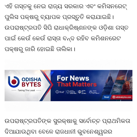
ଏହି ଗସ୍ତକୁ ନେଇ ରାଜ୍ୟ ସରକାର ଏବଂ କମିସନରେଟ୍
ପୁଲିସ ପକ୍ଷରୁ ବ୍ୟାପକ ପ୍ରସ୍ତୁତି କରାଯାଇଛି।
ଉପରାଷ୍ଟ୍ରପତି ସିପି ରାଧାକ୍ରିଷ୍ଣନଙ୍କ ଓଡ଼ିଶା ଗସ୍ତ
ପାଇଁ କେଉଁ କେଉଁ ରାସ୍ତା ବନ୍ଦ ରହିବ କମିଶନରେଟ
ପକ୍ଷରୁ ଜାରି ହୋଇଛି ତାଲିକା।
ଉପରାଷ୍ଟ୍ରପତିଙ୍କ ସୁରକ୍ଷାକୁ ସର୍ବୋଚ୍ଚ ପ୍ରାଥମିକତା
ଦିଆଯାଉଥିବା ବେଳେ ରାଜଧାନୀ ଭୁବନେଶ୍ୱରର