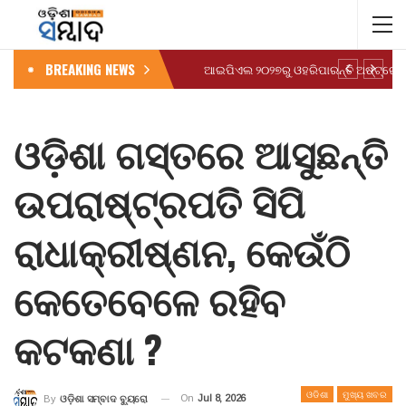
BREAKING NEWS
ଓଡ଼ିଶା ଗସ୍ତରେ ଆସୁଛନ୍ତି
ଉପରାଷ୍ଟ୍ରପତି ସିପି
ରାଧାକ୍ରୀଷ୍ଣନ, କେଉଁଠି
କେତେବେଳେ ରହିବ
କଟକଣା ?
ଓଡିଶା
ମୁଖ୍ୟ ଖବର
On
Jul 8, 2026
By
ଓଡ଼ିଶା ସମ୍ବାଦ ବ୍ୟୁରୋ