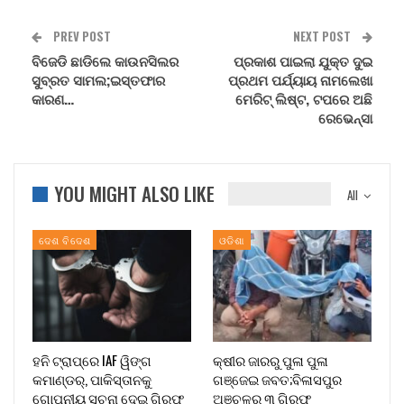
PREV POST
NEXT POST
ବିଜେଡି ଛାଡିଲେ କାଉନସିଲର
ପ୍ରକାଶ ପାଇଲା ଯୁକ୍ତ ଦୁଇ
ସୁବ୍ରତ ସାମଲ;ଇସ୍ତଫାର
ପ୍ରଥମ ପର୍ଯ୍ୟାୟ ନାମଲେଖା
କାରଣ…
ମେରିଟ୍ ଲିଷ୍ଟ, ଟପରେ ଅଛି
ରେଭେନ୍ସା
YOU MIGHT ALSO LIKE
All
ଦେଶ ବିଦେଶ
ଓଡିଶା
ହନି ଟ୍ରାପ୍‌ରେ IAF ୱିଙ୍ଗ
କ୍ଷୀର ଜାରରୁ ପୁଳା ପୁଳା
କମାଣ୍ଡର୍, ପାକିସ୍ତାନକୁ
ଗଞ୍ଜେଇ ଜବତ;ବିଳାସପୁର
ଗୋପନୀୟ ସୂଚନା ଦେଇ ଗିରଫ
ଅଞ୍ଚଳର ୩ ଗିରଫ