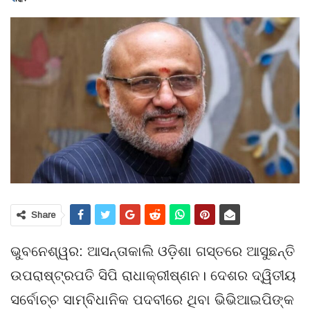
Share
ଭୁବନେଶ୍ୱର: ଆସନ୍ତାକାଲି ଓଡ଼ିଶା ଗସ୍ତରେ ଆସୁଛନ୍ତି
ଉପରାଷ୍ଟ୍ରପତି ସିପି ରାଧାକ୍ରୀଷ୍ଣନ। ଦେଶର ଦ୍ୱିତୀୟ
ସର୍ବୋଚ୍ଚ ସାମ୍ବିଧାନିକ ପଦବୀରେ ଥିବା ଭିଭିଆଇପିଙ୍କ