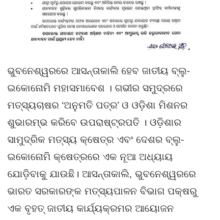
ଭୁବନେଶ୍ୱରରେ ଆସନ୍ତାକାଲି ହେବ ଜାତୀୟ ବ୍ଲୁ-
ଇକୋନୋମି ମହାସମାବେଶ । ଗଭୀର ସମୁଦ୍ରରେ
ମତ୍ସ୍ୟଚାଷର ‘ଅନୁମତି ପତ୍ର’ ଓ ଓଡ଼ିଶା ମିଶନର
ଶୁଭାରମ୍ଭ କରିବେ ଉପରାଷ୍ଟ୍ରପତି । ଓଡ଼ିଶାର
ସାମୁଦ୍ରିକ ମତ୍ସ୍ୟ କ୍ଷେତ୍ର ଏବଂ ଦେଶର ବ୍ଲୁ-
ଇକୋନୋମି କ୍ଷେତ୍ରରେ ଏକ ନୂଆ ଅଧ୍ୟାୟ
ଯୋଡ଼ିବାକୁ ଯାଉଛି। ଆସନ୍ତାକାଲି, ଭୁବନେଶ୍ୱରରେ
ଭାରତ ସରକାରଙ୍କ ମତ୍ସ୍ୟପାଳନ ବିଭାଗ ପକ୍ଷରୁ
ଏକ ବୃହତ୍ ଜାତୀୟ କାର୍ଯ୍ୟକ୍ରମର ଆୟୋଜନ