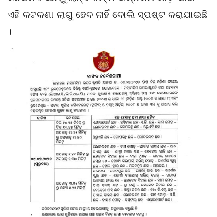
ଏହି କଟକଣା ଲାଗୁ ହେବ ନାହିଁ ବୋଲି ସ୍ପଷ୍ଟ କରାଯାଇଛି
।