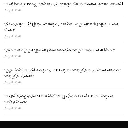
ଆଇପିଏଲ ୨୦୨୭ରୁ ଓହରିପାରନ୍ତି ଅଷ୍ଟ୍ରେଲିଆର ତାରକା ଟେଷ୍ଟ ଖେଳାଳି !
Aug 8, 2026
ହନି ଟ୍ରାପ୍‌ରେ IAF ୱିଙ୍ଗ କମାଣ୍ଡର୍, ପାକିସ୍ତାନକୁ ଗୋପନୀୟ ସୂଚନା ଦେଇ
ଗିରଫ
Aug 8, 2026
କ୍ଷୀର ଜାରରୁ ପୁଳା ପୁଳା ଗଞ୍ଜେଇ ଜବତ;ବିଳାସପୁର ଅଞ୍ଚଳର ୩ ଗିରଫ
Aug 8, 2026
ପୁରୁଷ ଦିନିକିଆ କ୍ରିକେଟ୍‌ର ୫,୦୦୦ ମ୍ୟାଚ ସମ୍ପୂର୍ଣ୍ଣ: ବ୍ୟାଟିଂରେ ଭାରତର
ସମ୍ପୂର୍ଣ୍ଣ ପ୍ରଭାବ
Aug 8, 2026
ଆୟର୍ଲାଣ୍ଡକୁ ହରାଇ ୨୦୨୭ ଦିନିକିଆ ୱାର୍ଲ୍ଡକପ ପାଇଁ ଆଫଗାନିସ୍ତାନ
କାଟିଲା ଟିକେଟ୍
Aug 8, 2026