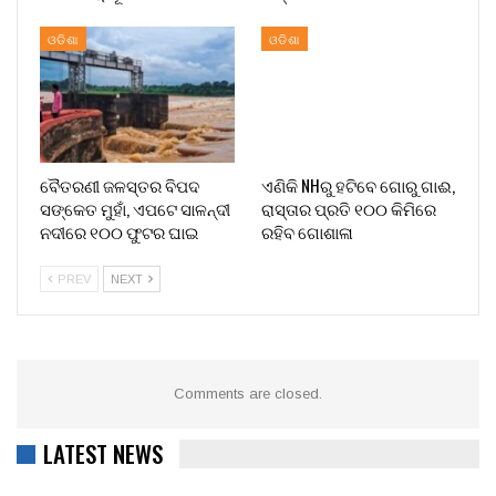
ଓଡିଶା
ଓଡିଶା
ବୈତରଣୀ ଜଳସ୍ତର ବିପଦ
ଏଣିକି NHରୁ ହଟିବେ ଗୋରୁ ଗାଈ,
ସଙ୍କେତ ମୁହାଁ, ଏପଟେ ସାଳନ୍ଦୀ
ରାସ୍ତାର ପ୍ରତି ୧୦୦ କିମିରେ
ନଦୀରେ ୧୦୦ ଫୁଟର ଘାଇ
ରହିବ ଗୋଶାଳା
PREV
NEXT
Comments are closed.
LATEST NEWS