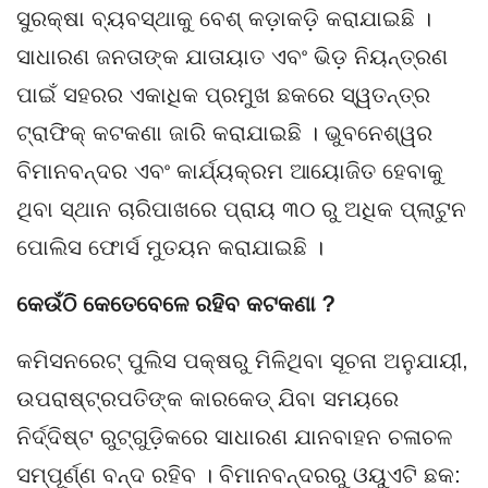
ସୁରକ୍ଷା ବ୍ୟବସ୍ଥାକୁ ବେଶ୍ କଡ଼ାକଡ଼ି କରାଯାଇଛି ।
ସାଧାରଣ ଜନତାଙ୍କ ଯାତାୟାତ ଏବଂ ଭିଡ଼ ନିୟନ୍ତ୍ରଣ
ପାଇଁ ସହରର ଏକାଧିକ ପ୍ରମୁଖ ଛକରେ ସ୍ୱତନ୍ତ୍ର
ଟ୍ରାଫିକ୍ କଟକଣା ଜାରି କରାଯାଇଛି । ଭୁବନେଶ୍ୱର
ବିମାନବନ୍ଦର ଏବଂ କାର୍ଯ୍ୟକ୍ରମ ଆୟୋଜିତ ହେବାକୁ
ଥିବା ସ୍ଥାନ ଚାରିପାଖରେ ପ୍ରାୟ ୩୦ ରୁ ଅଧିକ ପ୍ଲାଟୁନ
ପୋଲିସ ଫୋର୍ସ ମୁତୟନ କରାଯାଇଛି ।
କେଉଁଠି କେତେବେଳେ ରହିବ କଟକଣା ?
କମିସନରେଟ୍ ପୁଲିସ ପକ୍ଷରୁ ମିଳିଥିବା ସୂଚନା ଅନୁଯାୟୀ,
ଉପରାଷ୍ଟ୍ରପତିଙ୍କ କାରକେଡ୍ ଯିବା ସମୟରେ
ନିର୍ଦ୍ଦିଷ୍ଟ ରୁଟ୍‌ଗୁଡ଼ିକରେ ସାଧାରଣ ଯାନବାହନ ଚଳାଚଳ
ସମ୍ପୂର୍ଣ୍ଣ ବନ୍ଦ ରହିବ । ବିମାନବନ୍ଦରରୁ ଓୟୁଏଟି ଛକ: