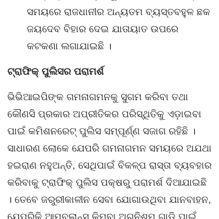
ସମୟରେ ରାଜଧାନୀର ଅନ୍ୟତମ ବ୍ୟସ୍ତବହୁଳ ଛକ
ଜୟଦେବ ବିହାର ଦେଇ ଯାତାୟାତ ଉପରେ
କଟକଣା ଲଗାଯାଇଛି ।
ଟ୍ରାଫିକ୍ ପୁଲିସର ପରାମର୍ଶ
ଭିଭିଆଇପିଙ୍କ ଗମନାଗମନକୁ ସୁଗମ କରିବା ତଥା
କୌଣସି ପ୍ରକାର ଅପ୍ରୀତିକର ପରିସ୍ଥିତିକୁ ଏଡ଼ାଇବା
ପାଇଁ କମିଶନରେଟ୍ ପୁଲିସ ସମ୍ପୂର୍ଣ୍ଣ ସଜାଗ ରହିଛି ।
ସାଧାରଣ ଲୋକେ ଯେପରି ଗମନାଗମନ ସମୟରେ ଅଯଥା
ହଇରାଣ ନହୁଅନ୍ତି, ସେଥିପାଇଁ ବିକଳ୍ପ ରାସ୍ତା ବ୍ୟବହାର
କରିବାକୁ ଟ୍ରାଫିକ୍ ପୁଲିସ ପକ୍ଷରୁ ପରାମର୍ଶ ଦିଆଯାଇଛି
। ତେବେ ଜରୁରୀକାଳୀନ ସେବା ଯୋଗାଉଥିବା ଯାନବାହନ,
ଯେପରିକି ଆମ୍ବୁଲାନ୍ସ କିମ୍ବା ଅଗ୍ନିଶମ ଗାଡ଼ି ପାଇଁ