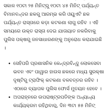
ସକାଳ ୧୦ଟା ୨୫ ମିନିଟ୍‌ରୁ ୧୦ଟା ୪୫ ମିନିଟ୍ ପର୍ଯ୍ୟନ୍ତ
ବିମାନବନ୍ଦର ଛକରୁ ଆରମ୍ଭ କରି ଓୟୁଏଟି ଛକ
ପର୍ଯ୍ୟନ୍ତ ରାସ୍ତାରେ କଡ଼ା କଟକଣା ଲାଗୁ ରହିବ । ଏହି
ସମୟରେ ଉକ୍ତ ରାସ୍ତା ଦେଇ ଯାତାୟାତ ନକରିବାକୁ
ପୁଲିସ ପକ୍ଷରୁ ଜନସାଧାରଣଙ୍କୁ ଅନୁରୋଧ କରାଯାଇଛି
।
ସେହିପରି ପ୍ରଶାସନିକ କେନ୍ଦ୍ରବିନ୍ଦୁ ଲୋକସେବା
ଭବନ ଏବଂ ପାୱାର ହାଉସ ଛକରେ ମଧ୍ୟ ସୁରକ୍ଷା
ଦୃଷ୍ଟିରୁ ଟ୍ରାଫିକ୍ କଟକଣା ବଳବତ୍ତର ରହିବ ।
ଏଠାରେ ବ୍ୟାପକ ପୁଲିସ ଫୋର୍ସ ମୁତୟନ ହେବେ ।
ଅପରାହ୍ନରେ ଉପରାଷ୍ଟ୍ରପତିଙ୍କ ଅନ୍ୟାନ୍ୟ
କାର୍ଯ୍ୟକ୍ରମ ରହିଥିବାରୁ, ଦିନ ୩ଟା ୫୫ ମିନିଟ୍