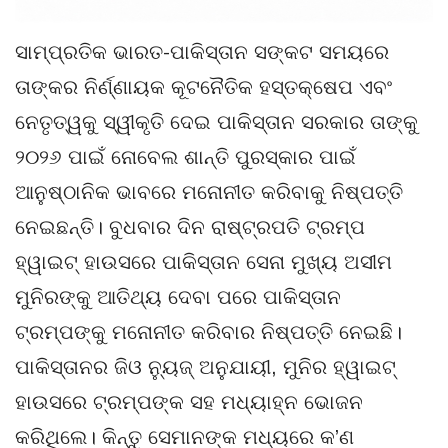
ସାମ୍ପ୍ରତିକ ଭାରତ-ପାକିସ୍ତାନ ସଙ୍କଟ ସମୟରେ
ତାଙ୍କର ନିର୍ଣ୍ଣାୟକ କୂଟନୈତିକ ହସ୍ତକ୍ଷେପ ଏବଂ
ନେତୃତ୍ୱକୁ ସ୍ୱୀକୃତି ଦେଇ ପାକିସ୍ତାନ ସରକାର ତାଙ୍କୁ
୨୦୨୬ ପାଇଁ ନୋବେଲ ଶାନ୍ତି ପୁରସ୍କାର ପାଇଁ
ଆନୁଷ୍ଠାନିକ ଭାବରେ ମନୋନୀତ କରିବାକୁ ନିଷ୍ପତ୍ତି
ନେଇଛନ୍ତି। ବୁଧବାର ଦିନ ରାଷ୍ଟ୍ରପତି ଟ୍ରମ୍ପ
ହ୍ୱାଇଟ୍ ହାଉସରେ ପାକିସ୍ତାନ ସେନା ମୁଖ୍ୟ ଅସୀମ
ମୁନିରଙ୍କୁ ଆତିଥ୍ୟ ଦେବା ପରେ ପାକିସ୍ତାନ
ଟ୍ରମ୍ପଙ୍କୁ ମନୋନୀତ କରିବାର ନିଷ୍ପତ୍ତି ନେଇଛି।
ପାକିସ୍ତାନର ଜିଓ ନ୍ୟୁଜ୍ ଅନୁଯାୟୀ, ମୁନିର ହ୍ୱାଇଟ୍
ହାଉସରେ ଟ୍ରମ୍ପଙ୍କ ସହ ମଧ୍ୟାହ୍ନ ଭୋଜନ
କରିଥିଲେ। କିନ୍ତୁ ସେମାନଙ୍କ ମଧ୍ୟରେ କ’ଣ