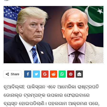
Share
ନୂଆଦିଲ୍ଲୀ: ପାକିସ୍ତାନ ଏବେ ଆମେରିକା ରାଷ୍ଟ୍ରପତି
ଡୋନାଲ୍ଡ ଟ୍ରମ୍ପଙ୍କ ଉପକାର ଫେରାଇବାରେ
ବ୍ୟସ୍ତ ହୋଇପଡିଲାଣି। ପହଲଗାମ ଆକ୍ରମଣ ପରେ,