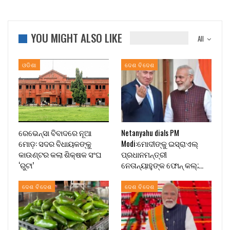
YOU MIGHT ALSO LIKE
All
ଓଡିଶା
ଦେଶ ବିଦେଶ
ରେଭେନ୍ସା ବିବାଦରେ ନୂଆ
Netanyahu dials PM
ମୋଡ଼: ସଦର ବିଧାୟକଙ୍କୁ
Modi:ମୋଦୀଙ୍କୁ ଇସ୍ରାଏଲ୍
କାଉଣ୍ଟର କଲା ଶିକ୍ଷକ ସଂଘ
ପ୍ରଧାନମନ୍ତ୍ରୀ
‘ରୁଟା’
ନେତାନ୍ୟାହୁଙ୍କ ଫୋନ୍ କଲ୍;…
ଦେଶ ବିଦେଶ
ଦେଶ ବିଦେଶ