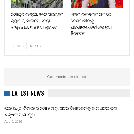
ବିଷାକ୍ତ ଲଙ୍କା: ୨୭ଟି ରାଜ୍ୟରେ
ଏଥର ଇନଷ୍ଟାଗ୍ରାମରେ
ବ୍ୟାପିଲା ସାଲମୋନେଲା
ଦେଶବାସୀଙ୍କୁ
ସଂକ୍ରମଣ, ୩୪୫ ଆକ୍ରାନ୍ତ
ପ୍ରଧାନମନ୍ତ୍ରୀଙ୍କ ନୂଆ
ନିବେଦନ
PREV
NEXT
Comments are closed.
LATEST NEWS
ରେଭେନ୍ସା ବିବାଦରେ ନୂଆ ମୋଡ଼: ସଦର ବିଧାୟକଙ୍କୁ କାଉଣ୍ଟର କଲା
ଶିକ୍ଷକ ସଂଘ ‘ରୁଟା’
Aug 6, 2026