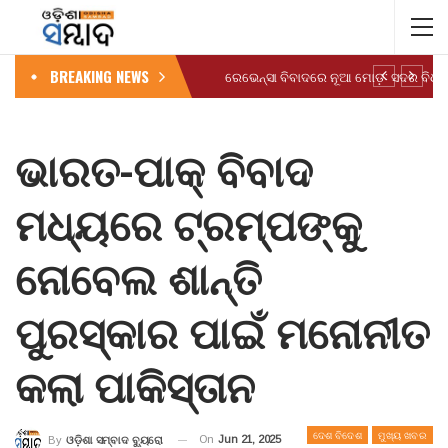
BREAKING NEWS
ଭାରତ-ପାକ୍ ବିବାଦ
ମଧ୍ୟରେ ଟ୍ରମ୍ପଙ୍କୁ
ନୋବେଲ ଶାନ୍ତି
ପୁରସ୍କାର ପାଇଁ ମନୋନୀତ
କଲା ପାକିସ୍ତାନ
ଦେଶ ବିଦେଶ
ମୁଖ୍ୟ ଖବର
On
Jun 21, 2025
By
ଓଡ଼ିଶା ସମ୍ବାଦ ବ୍ୟୁରୋ