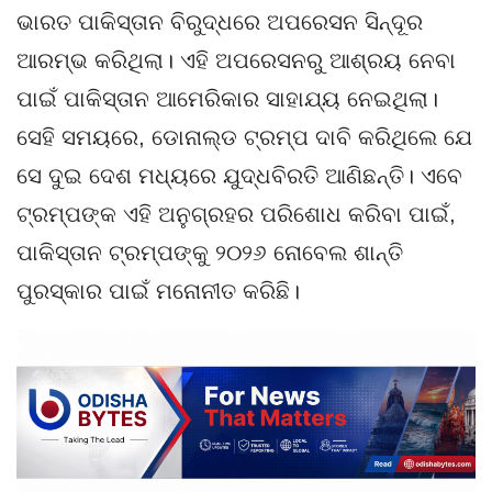
ଭାରତ ପାକିସ୍ତାନ ବିରୁଦ୍ଧରେ ଅପରେସନ ସିନ୍ଦୂର
ଆରମ୍ଭ କରିଥିଲା। ଏହି ଅପରେସନରୁ ଆଶ୍ରୟ ନେବା
ପାଇଁ ପାକିସ୍ତାନ ଆମେରିକାର ସାହାଯ୍ୟ ନେଇଥିଲା।
ସେହି ସମୟରେ, ଡୋନାଲ୍ଡ ଟ୍ରମ୍ପ ଦାବି କରିଥିଲେ ଯେ
ସେ ଦୁଇ ଦେଶ ମଧ୍ୟରେ ଯୁଦ୍ଧବିରତି ଆଣିଛନ୍ତି। ଏବେ
ଟ୍ରମ୍ପଙ୍କ ଏହି ଅନୁଗ୍ରହର ପରିଶୋଧ କରିବା ପାଇଁ,
ପାକିସ୍ତାନ ଟ୍ରମ୍ପଙ୍କୁ ୨୦୨୬ ନୋବେଲ ଶାନ୍ତି
ପୁରସ୍କାର ପାଇଁ ମନୋନୀତ କରିଛି।