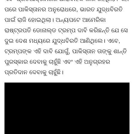
ପରେ ପାକିସ୍ତାନର ଅନୁରୋଧରେ, ଭାରତ ଯୁଦ୍ଧବିରତି
ପାଇଁ ରାଜି ହୋଇଥିଲା। ଅନ୍ୟପଟେ ଆମେରିକା
ରାଷ୍ଟ୍ରପତି ଡୋନାଲ୍ଡ ଟ୍ରମ୍ପ ଦାବି କରିଛନ୍ତି ଯେ ସେ
ଦୁଇ ଦେଶ ମଧ୍ୟରେ ଯୁଦ୍ଧବିରତି ଆଣିଥିଲେ। ଏବେ,
ଟ୍ରମ୍ପଙ୍କ ଏହି ଦାବି ଯୋଗୁଁ, ପାକିସ୍ତାନ ତାଙ୍କୁ ଶାନ୍ତି
ପୁରସ୍କାର ଦେବାକୁ ଚାହୁଁଛି ଏବଂ ଏହି ଅନୁଗ୍ରହର
ପ୍ରତିଦାନ ଦେବାକୁ ଚାହୁଁଛି।