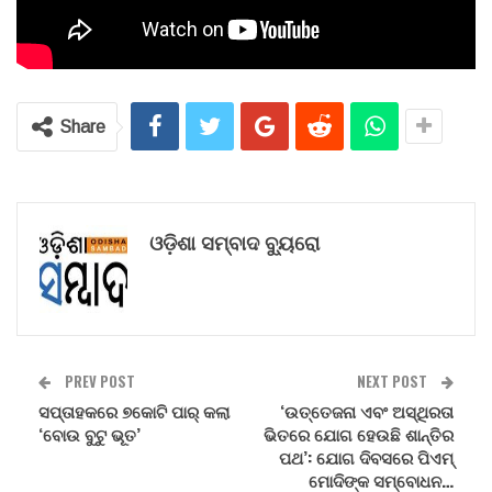
Share
ଓଡ଼ିଶା ସମ୍ବାଦ ବ୍ୟୁରୋ
PREV POST
NEXT POST
ସପ୍ତାହକରେ ୭କୋଟି ପାର୍ କଲା
‘ଉତ୍ତେଜନା ଏବଂ ଅସ୍ଥିରତା
‘ବୋଉ ବୁଟୁ ଭୂତ’
ଭିତରେ ଯୋଗ ହେଉଛି ଶାନ୍ତିର
ପଥ’: ଯୋଗ ଦିବସରେ ପିଏମ୍
ମୋଦିଙ୍କ ସମ୍ବୋଧନ…