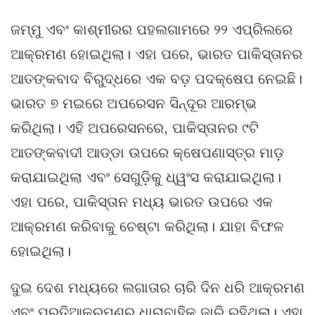
ଜମ୍ମୁ ଏବଂ କାଶ୍ମୀରର ପହଲଗାମରେ ୨୨ ଏପ୍ରିଲରେ
ଆକ୍ରମଣ ହୋଇଥିଲା। ଏହା ପରେ, ଭାରତ ପାକିସ୍ତାନର
ଆତଙ୍କବାଦ ବିରୁଦ୍ଧରେ ଏକ ବଡ଼ ପଦକ୍ଷେପ ନେଇଛି।
ଭାରତ ୭ ମଇରେ ଅପରେସନ ସିନ୍ଦୂର ଆରମ୍ଭ
କରିଥିଲା। ଏହି ଅପରେସନରେ, ପାକିସ୍ତାନର ୯ଟି
ଆତଙ୍କବାଦୀ ଆଡ୍ଡା ଉପରେ କ୍ଷେପଣାସ୍ତ୍ର ମାଡ଼
କରାଯାଇଥିଲା ଏବଂ ସେଗୁଡ଼ିକୁ ଧ୍ୱଂସ କରାଯାଇଥିଲା।
ଏହା ପରେ, ପାକିସ୍ତାନ ମଧ୍ୟ ଭାରତ ଉପରେ ଏକ
ଆକ୍ରମଣ କରିବାକୁ ଚେଷ୍ଟା କରିଥିଲା। ଯାହା ବିଫଳ
ହୋଇଥିଲା।
ଦୁଇ ଦେଶ ମଧ୍ୟରେ ଲଗାତାର ଚାରି ଦିନ ଧରି ଆକ୍ରମଣ
ଏବଂ ପ୍ରତିଆକ୍ରମଣର ଧାରାବାହିକ ଜାରି ରହିଥିଲା। ଏହା