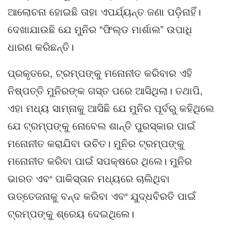
ଆଲୋଚନା ହୋଇଛି ତାହା ଏପର୍ଯ୍ୟନ୍ତ ଜଣା ପଡ଼ିନାହିଁ।
ଦେଖାଯାଉଛି ଯେ ମୁନିର “ଫିଲ୍ଡ ମାର୍ଶାଲ” ଉପାଧି
ଧାରଣ କରିଛନ୍ତି।
ପ୍ରକୃତରେ, ଟ୍ରମ୍ପଙ୍କୁ ମନୋନୀତ କରିବାର ଏହି
ନିଷ୍ପତ୍ତି ମୁନିରଙ୍କ ଗସ୍ତ ପରେ ଆସିଥିଲା। ତଥାପି,
ଏହା ମଧ୍ୟ ସାମ୍ନାକୁ ଆସିଛି ଯେ ମୁନିର ପୂର୍ବରୁ କହିଥିଲେ
ଯେ ଟ୍ରମ୍ପଙ୍କୁ ନୋବେଲ ଶାନ୍ତି ପୁରସ୍କାର ପାଇଁ
ମନୋନୀତ କରାଯିବା ଉଚିତ। ମୁନିର ଟ୍ରମ୍ପଙ୍କୁ
ମନୋନୀତ କରିବା ପାଇଁ ସପକ୍ଷରେ ଥିଲେ। ମୁନିର
ଭାରତ ଏବଂ ପାକିସ୍ତାନ ମଧ୍ୟରେ ଚାଲିଥିବା
ଉତ୍ତେଜନାକୁ ବନ୍ଦ କରିବା ଏବଂ ଯୁଦ୍ଧବିରତି ପାଇଁ
ଟ୍ରମ୍ପଙ୍କୁ ଶ୍ରେୟ ଦେଇଥିଲେ।