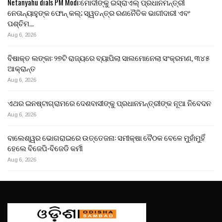
Netanyahu dials PM Modi:ମୋଦୀଙ୍କୁ ଇସ୍ରାଏଲ୍ ପ୍ରଧାନମନ୍ତ୍ରୀ
ନେତାନ୍ୟାହୁଙ୍କ ଫୋନ୍ କଲ୍; ସ୍ୱତନ୍ତ୍ର ରଣନୈତିକ ଭାଗୀଦାରୀ ଏବଂ
ପଶ୍ଚିମ…
Aug 6, 2026
ବିଷାକ୍ତ ଲଙ୍କା: ୨୭ଟି ରାଜ୍ୟରେ ବ୍ୟାପିଲା ସାଲମୋନେଲା ସଂକ୍ରମଣ, ୩୪୫
ଆକ୍ରାନ୍ତ
Aug 6, 2026
ଏଥର ଇନଷ୍ଟାଗ୍ରାମରେ ଦେଶବାସୀଙ୍କୁ ପ୍ରଧାନମନ୍ତ୍ରୀଙ୍କ ନୂଆ ନିବେଦନ
Aug 6, 2026
ବାଲେଶ୍ୱର ଭୋଗରାଇରେ ଉତ୍ତେଜନା: ସମୀକ୍ଷା ବୈଠକ ବେଳେ ମୁହାଁମୁହିଁ
ହେଲେ ବିଜେପି-ବିଜେଡି କର୍ମୀ
Aug 6, 2026