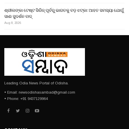
ଶ୍ରୀଲଙ୍କା ଟେଷ୍ଟ ସିରିଜ୍ ପୂର୍ବରୁ ଭାରତକୁ ବଡ଼ ଝଟ୍‌କା: ଆହତ ସମସ୍ୟା ଯୋଗୁଁ
ସାଈ ସୁଦର୍ଶନ ବାଦ୍
Aug 8, 2026
Leading Odia News Portal of Odisha.
• Email: newsodishasambad@gmail.com
• Phone: +91 9437129964