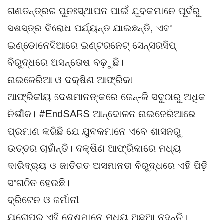
ଗଣତନ୍ତ୍ରର ପୁନଃସ୍ଥାପନ ପାଇଁ ଯୁବକମାନେ ପୂର୍ବରୁ
ସଶସ୍ତ୍ର ବିରୋଧ ପର୍ଯ୍ୟନ୍ତ ଯାଇଛନ୍ତି, ଏବଂ
ଇଣ୍ଡୋନେସିଆରେ ଇଣ୍ଟରନେଟ୍ ସେନ୍ସରସିପ୍
ବିରୁଦ୍ଧରେ ଅସନ୍ତୋଷ ବଢ଼ୁଛି।
ନାଇଜେରିଆ ଓ ଦକ୍ଷିଣ ଆଫ୍ରିକା
ଆଫ୍ରିକୀୟ ଦେଶମାନଙ୍କରେ ଜେନ୍-ଜି ସବୁଠାରୁ ଅଧିକ
ନିର୍ଭୀକ। #EndSARS ଆନ୍ଦୋଳନ ନାଇଜେରିଆରେ
ପ୍ରମାଣ କରିଛି ଯେ ଯୁବକମାନେ ଏବେ ଶାସନରୁ
ଉତ୍ତର ଚାହାଁନ୍ତି। ଦକ୍ଷିଣ ଆଫ୍ରିକାରେ ମଧ୍ୟ
ଦାରିଦ୍ର୍ୟ ଓ ଜାତିଗତ ଅସମାନତା ବିରୁଦ୍ଧରେ ଏହି ପିଢ଼ି
ସଂଗଠିତ ହେଉଛି।
ବ୍ରିଟେନ ଓ ଜର୍ମାନୀ
ୟୁରୋପର ଏହି ଦେଶମାନେ ମଧ୍ୟ ଅଛୁଆ ନୁହନ୍ତି।