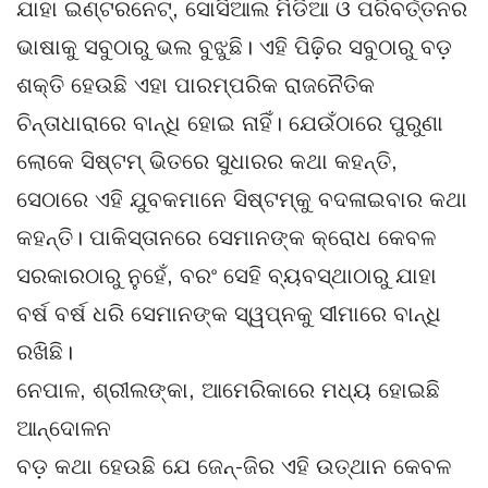
ଯାହା ଇଣ୍ଟରନେଟ୍, ସୋସିଆଲ ମିଡିଆ ଓ ପରିବର୍ତ୍ତନର
ଭାଷାକୁ ସବୁଠାରୁ ଭଲ ବୁଝୁଛି। ଏହି ପିଢ଼ିର ସବୁଠାରୁ ବଡ଼
ଶକ୍ତି ହେଉଛି ଏହା ପାରମ୍ପରିକ ରାଜନୈତିକ
ଚିନ୍ତାଧାରାରେ ବାନ୍ଧି ହୋଇ ନାହିଁ। ଯେଉଁଠାରେ ପୁରୁଣା
ଲୋକେ ସିଷ୍ଟମ୍ ଭିତରେ ସୁଧାରର କଥା କହନ୍ତି,
ସେଠାରେ ଏହି ଯୁବକମାନେ ସିଷ୍ଟମ୍‌କୁ ବଦଳାଇବାର କଥା
କହନ୍ତି। ପାକିସ୍ତାନରେ ସେମାନଙ୍କ କ୍ରୋଧ କେବଳ
ସରକାରଠାରୁ ନୁହେଁ, ବରଂ ସେହି ବ୍ୟବସ୍ଥାଠାରୁ ଯାହା
ବର୍ଷ ବର୍ଷ ଧରି ସେମାନଙ୍କ ସ୍ୱପ୍ନକୁ ସୀମାରେ ବାନ୍ଧି
ରଖିଛି।
ନେପାଳ, ଶ୍ରୀଲଙ୍କା, ଆମେରିକାରେ ମଧ୍ୟ ହୋଇଛି
ଆନ୍ଦୋଳନ
ବଡ଼ କଥା ହେଉଛି ଯେ ଜେନ୍-ଜିର ଏହି ଉତ୍ଥାନ କେବଳ