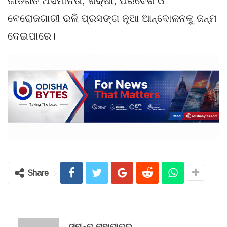
ଜାତିଗତ ଅସମାନତା, ଶିକ୍ଷା, ପରିବେଶ ଓ
ବେରୋଜଗାରୀ ଭଳି ପ୍ରସଙ୍ଗ ନୂଆ ଆନ୍ଦୋଳନକୁ ଜନ୍ମ
ଦେଇପାରେ।
Share
ସୁମନ୍ତ ମହାପାତ୍ର