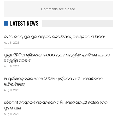
Comments are closed.
LATEST NEWS
କ୍ଷୀର ଜାରରୁ ପୁଳା ପୁଳା ଗଞ୍ଜେଇ ଜବତ;ବିଳାସପୁର ଅଞ୍ଚଳର ୩ ଗିରଫ
Aug 8, 2026
ପୁରୁଷ ଦିନିକିଆ କ୍ରିକେଟ୍‌ର ୫,୦୦୦ ମ୍ୟାଚ ସମ୍ପୂର୍ଣ୍ଣ: ବ୍ୟାଟିଂରେ ଭାରତର
ସମ୍ପୂର୍ଣ୍ଣ ପ୍ରଭାବ
Aug 8, 2026
ଆୟର୍ଲାଣ୍ଡକୁ ହରାଇ ୨୦୨୭ ଦିନିକିଆ ୱାର୍ଲ୍ଡକପ ପାଇଁ ଆଫଗାନିସ୍ତାନ
କାଟିଲା ଟିକେଟ୍
Aug 8, 2026
ବୈତରଣୀ ଜଳସ୍ତର ବିପଦ ସଙ୍କେତ ମୁହାଁ, ଏପଟେ ସାଳନ୍ଦୀ ନଦୀରେ ୧୦୦
ଫୁଟର ଘାଇ
Aug 8, 2026