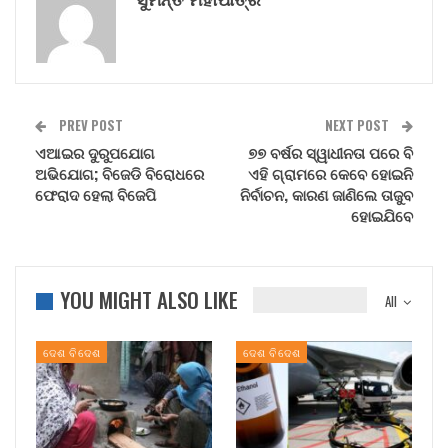
PREV POST
NEXT POST
ଏଆଇର ଦୁରୁପଯୋଗ
୭୭ ବର୍ଷର ସ୍ୱାଧୀନତା ପରେ ବି
ଅଭିଯୋଗ; ବିଜେଡି ବିରୋଧରେ
ଏହି ଗ୍ରାମରେ କେବେ ହୋଇନି
ଫେରାଦ ହେଲା ବିଜେପି
ନିର୍ବାଚନ, କାରଣ ଜାଣିଲେ ତାଜୁବ
ହୋଇଯିବେ
YOU MIGHT ALSO LIKE
All
ଦେଶ ବିଦେଶ
ଦେଶ ବିଦେଶ