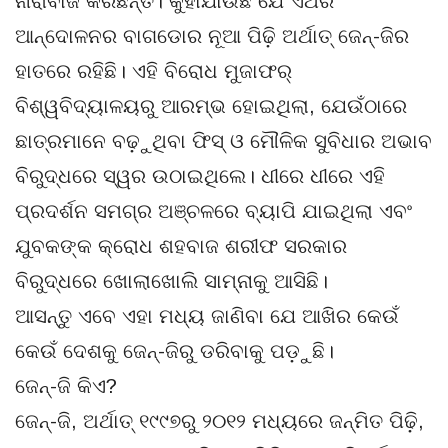
ନାରାବାଜି କରିଛନ୍ତି। କୁହାଯାଉଛି ଯେ ଏଥର
ଆନ୍ଦୋଳନର ବାଗଡୋର ନୂଆ ପିଢ଼ି ଅର୍ଥାତ୍ ଜେନ୍-ଜିର
ହାତରେ ରହିଛି। ଏହି ବିରୋଧ ମୁଜାଫର୍
ବିଶ୍ୱବିଦ୍ୟାଳୟରୁ ଆରମ୍ଭ ହୋଇଥିଲା, ଯେଉଁଠାରେ
ଛାତ୍ରମାନେ ବଢ଼ୁଥିବା ଫିସ୍ ଓ ମୌଳିକ ସୁବିଧାର ଅଭାବ
ବିରୁଦ୍ଧରେ ସ୍ୱର ଉଠାଇଥିଲେ। ଧୀରେ ଧୀରେ ଏହି
ପ୍ରଦର୍ଶନ ସମଗ୍ର ଅଞ୍ଚଳରେ ବ୍ୟାପି ଯାଇଥିଲା ଏବଂ
ଯୁବକଙ୍କ କ୍ରୋଧ ଶହବାଜ ଶରୀଫ ସରକାର
ବିରୁଦ୍ଧରେ ଖୋଲାଖୋଲି ସାମ୍ନାକୁ ଆସିଛି।
ଆସନ୍ତୁ ଏବେ ଏହା ମଧ୍ୟ ଜାଣିବା ଯେ ଆଖିର କେଉଁ
କେଉଁ ଦେଶକୁ ଜେନ୍-ଜିରୁ ଡରିବାକୁ ପଡ଼ୁଛି।
ଜେନ୍-ଜି କିଏ?
ଜେନ୍-ଜି, ଅର୍ଥାତ୍ ୧୯୯୭ରୁ ୨୦୧୨ ମଧ୍ୟରେ ଜନ୍ମିତ ପିଢ଼ି,