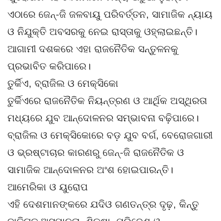
ଏଠାରେ ଜେନ୍-ଜି ଜଳବାୟୁ ପରିବର୍ତ୍ତନ, ସାମାଜିକ ନ୍ୟାୟ
ଓ ନିଯୁକ୍ତି ଅବସରକୁ ନେଇ ରାସ୍ତାକୁ ଓହ୍ଲାଇଛନ୍ତି।
ଆଗାମୀ ଦଶକରେ ଏହା ରାଜନୈତିକ ସନ୍ତୁଳନକୁ
ପ୍ରଭାବିତ କରିପାରେ।
ତୁର୍କିଏ, ବ୍ରାଜିଲ ଓ ମେକ୍ସିକୋ
ତୁର୍କିଏରେ ରାଜନୈତିକ ନିୟନ୍ତ୍ରଣ ଓ ଆର୍ଥିକ ଅସ୍ଥିରତା
ମଧ୍ୟରେ ଯୁବ ଆନ୍ଦୋଳନର ସମ୍ଭାବନା ବଢ଼ିପାରେ।
ବ୍ରାଜିଲ ଓ ମେକ୍ସିକୋରେ ବଡ଼ ଯୁବ ବର୍ଗ, ବେରୋଜଗାରୀ
ଓ ଭ୍ରଷ୍ଟାଚାର କାରଣରୁ ଜେନ୍-ଜି ରାଜନୈତିକ ଓ
ସାମାଜିକ ଆନ୍ଦୋଳନର ଅଂଶ ହୋଇପାରନ୍ତି।
ଆମେରିକା ଓ ୟୁରୋପ
ଏହି ଦେଶମାନଙ୍କରେ ଯଦିଓ ଗଣତନ୍ତ୍ର ଦୃଢ଼, କିନ୍ତୁ