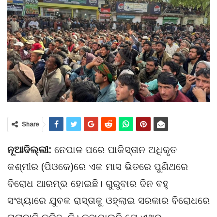
Share
ନୂଆଦିଲ୍ଲୀ:
ନେପାଳ ପରେ ପାକିସ୍ତାନ ଅଧିକୃତ
କଶ୍ମୀର (ପିଓକେ)ରେ ଏକ ମାସ ଭିତରେ ପୁଣିଥରେ
ବିରୋଧ ଆରମ୍ଭ ହୋଇଛି। ଗୁରୁବାର ଦିନ ବହୁ
ସଂଖ୍ୟାରେ ଯୁବକ ରାସ୍ତାକୁ ଓହ୍ଲାଇ ସରକାର ବିରୋଧରେ