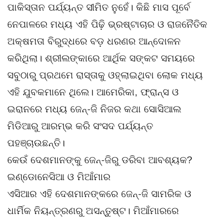
ପାକିସ୍ତାନ ପର୍ଯ୍ୟନ୍ତ ସୀମିତ ନୁହେଁ। କିଛି ମାସ ପୂର୍ବେ
ନେପାଳରେ ମଧ୍ୟ ଏହି ପିଢ଼ି ଭ୍ରଷ୍ଟାଚାର ଓ ରାଜନୈତିକ
ଅକ୍ଷମତା ବିରୁଦ୍ଧରେ ବଡ଼ ଧରଣର ଆନ୍ଦୋଳନ
କରିଥିଲା। ଶ୍ରୀଲଙ୍କାରେ ଆର୍ଥିକ ସଙ୍କଟ ସମୟରେ
ସବୁଠାରୁ ପ୍ରଥମେ ରାସ୍ତାକୁ ଓହ୍ଲାଇଥିବା ଲୋକ ମଧ୍ୟ
ଏହି ଯୁବକମାନେ ଥିଲେ। ଆମେରିକା, ଫ୍ରାନ୍ସ ଓ
ଇରାନରେ ମଧ୍ୟ ଜେନ୍-ଜି ନିଜର କଥା ସୋସିଆଲ
ମିଡିଆରୁ ଆରମ୍ଭ କରି ସଂସଦ ପର୍ଯ୍ୟନ୍ତ
ପହଞ୍ଚାଉଛନ୍ତି।
କେଉଁ ଦେଶମାନଙ୍କୁ ଜେନ୍-ଜିରୁ ଡରିବା ଆବଶ୍ୟକ?
ଇଣ୍ଡୋନେସିଆ ଓ ମିଆଁମାର
ଏସିଆର ଏହି ଦେଶମାନଙ୍କରେ ଜେନ୍-ଜି ସାମରିକ ଓ
ଧାର୍ମିକ ନିୟନ୍ତ୍ରଣରୁ ଅସନ୍ତୁଷ୍ଟ। ମିଆଁମାରରେ