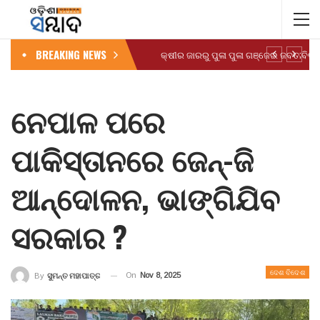
BREAKING NEWS
ନେପାଳ ପରେ
ପାକିସ୍ତାନରେ ଜେନ୍-ଜି
ଆନ୍ଦୋଳନ, ଭାଙ୍ଗିଯିବ
ସରକାର ?
ଦେଶ ବିଦେଶ
On
Nov 8, 2025
By
ସୁମନ୍ତ ମହାପାତ୍ର