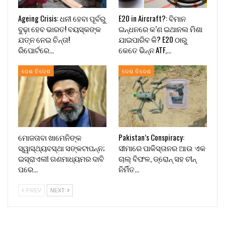
Ageing Crisis: ଧନୀ ହେବା ପୂର୍ବରୁ
E20 in Aircraft?: ବିମାନ
ବୁଢ଼ା ହେବ ଭାରତ! ବୟସ୍କଙ୍କ
ଇନ୍ଧନରେ କ’ଣ ଇଥାନଲ ମିଶା
ଯତ୍ନ ନେଇ ଚିନ୍ତା!
ଯାଇପାରିବ କି? E20 ଠାରୁ
ରିପୋର୍ଟରେ…
କେତେ ଭିନ୍ନ ATF,…
ଦେଶ ବିଦେଶ
ଦେଶ ବିଦେଶ
ମୋଜତାବା ଖାମେନିଙ୍କ
Pakistan’s Conspiracy:
ସ୍ୱାସ୍ଥ୍ୟବସ୍ଥା ସଙ୍କଟାପନ୍ନ;
ସୀମାରେ ପାକିସ୍ତାନର ଆଉ ଏକ
ଇସ୍ରାଏଲୀ ଗଣମାଧ୍ୟମର ଦାବି
ଚାଲ୍ ବିଫଳ, ଡ୍ରୋନ୍ ସହ ଚୀନ୍
ପରେ…
ନିର୍ମିତ…
PREV
NEXT