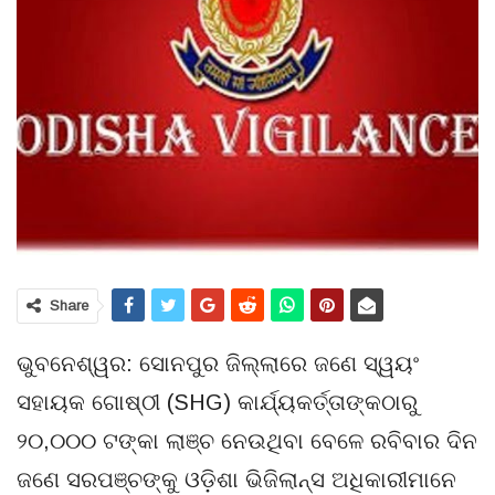
Share
ଭୁବନେଶ୍ୱର: ସୋନପୁର ଜିଲ୍ଲାରେ ଜଣେ ସ୍ୱୟଂ
ସହାୟକ ଗୋଷ୍ଠୀ (SHG) କାର୍ଯ୍ୟକର୍ତ୍ତାଙ୍କଠାରୁ
୨୦,୦୦୦ ଟଙ୍କା ଲାଞ୍ଚ ନେଉଥିବା ବେଳେ ରବିବାର ଦିନ
ଜଣେ ସରପଞ୍ଚଙ୍କୁ ଓଡ଼ିଶା ଭିଜିଲାନ୍ସ ଅଧିକାରୀମାନେ