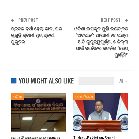
PREV POST
NEXT POST
ପ୍ରବଳ ବର୍ଷା ହେଲା କାଳ; ଘର
ଓଡ଼ିଶା ଉପକୂଳ ମୁହାଁ ଭୟଙ୍କର
ଭୁଶୁଡ଼ି ସ୍ବାମୀ ମୃତ,ସ୍ତ୍ରୀ
‘ଅବପାତ’: ଆଗାମୀ ୨୪ ଘଣ୍ଟା
ଗୁରୁତର
ଅତି ଗୁରୁତ୍ୱପୂର୍ଣ୍ଣ, ୫ ଜିଲ୍ଲା
ପାଇଁ ସର୍ବୋଚ୍ଚ ସତର୍କତା ‘ରେଡ୍
ୱାର୍ଣ୍ଣିଂ’
YOU MIGHT ALSO LIKE
All
ଓଡିଶା
ଦେଶ ବିଦେଶ
ଜଣେ ଶିକ୍ଷକଙ୍କ ଭରସାରେ
Turkey-Pakistan-Saudi