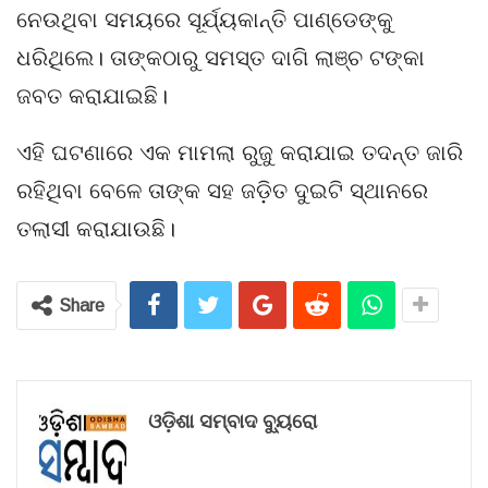
ନେଉଥିବା ସମୟରେ ସୂର୍ଯ୍ୟକାନ୍ତି ପାଣ୍ଡେଙ୍କୁ
ଧରିଥିଲେ। ତାଙ୍କଠାରୁ ସମସ୍ତ ଦାଗି ଲାଞ୍ଚ ଟଙ୍କା
ଜବତ କରାଯାଇଛି।
ଏହି ଘଟଣାରେ ଏକ ମାମଲା ରୁଜୁ କରାଯାଇ ତଦନ୍ତ ଜାରି
ରହିଥିବା ବେଳେ ତାଙ୍କ ସହ ଜଡ଼ିତ ଦୁଇଟି ସ୍ଥାନରେ
ତଲାସୀ କରାଯାଉଛି।
Share
ଓଡ଼ିଶା ସମ୍ବାଦ ବ୍ୟୁରୋ