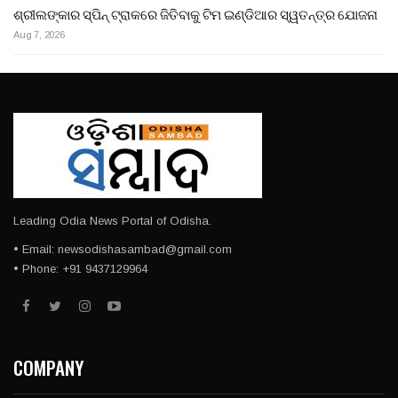
ଶ୍ରୀଲଙ୍କାର ସ୍ପିନ୍ ଟ୍ରାକରେ ଜିତିବାକୁ ଟିମ ଇଣ୍ଡିଆର ସ୍ୱତନ୍ତ୍ର ଯୋଜନା
Aug 7, 2026
Leading Odia News Portal of Odisha.
• Email: newsodishasambad@gmail.com
• Phone: +91 9437129964
COMPANY