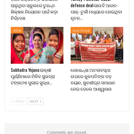
ଚାଲୁଥିବା ସ୍କୁଲରେ ତୁରନ୍ତ
defence deal:ସାଉଦି ଆରବ-
ଶିକ୍ଷକ ନିୟୋଜନ ପାଇଁ କଡ଼ା
ପାକ୍- ତୁର୍କୀ ମଧ୍ୟରେ ହୋଇଥିବା
ନିର୍ଦ୍ଦେଶ
ନୂତନ…
ଓଡିଶା
ଦେଶ ବିଦେଶ
Subhadra Yojana:ରାକ୍ଷୀ
ରେଭେନ୍ସା ଅଚଳାବସ୍ଥା
ପୂର୍ଣ୍ଣିମାରେ ମିଳିବ ସୁଭଦ୍ରା
ଉପରେ କୁଳପତିଙ୍କ ବଡ଼
ଟଙ୍କା;୨୫ ଜୁଲାଇ ସୁଦ୍ଧା…
ବୟାନ, ଖୁବଶୀଘ୍ର ସମାଧାନ
ନେଇ ଦେଲେ ଆଶ୍ୱାସନା
PREV
NEXT
Comments are closed.