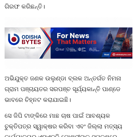
ଗିରଫ କରିଛନ୍ତି।
ଅଭିଯୁକ୍ତ ଜଣକ ଉଲୁଣ୍ଡା ବ୍ଲକ ଅନ୍ତର୍ଗତ ନିମନା
ଗ୍ରାମ ପଞ୍ଚାୟତର ସରପଞ୍ଚ ସୂର୍ଯ୍ୟକାନ୍ତି ପାଣ୍ଡେ
ଭାବରେ ଚିହ୍ନଟ କରାଯାଇଛି।
ସେ ଜିପି ଟାଙ୍କିରେ ମାଛ ଚାଷ ପାଇଁ ଆବଶ୍ୟକ
ଚୁକ୍ତିପତ୍ର ସ୍ୱାକ୍ଷର କରିବା ଏବଂ ଜିଲ୍ଲା ମତ୍ସ୍ୟ
କାର୍ଯ୍ୟାଳୟରୁ ଏସଏଚଜି ଗୋଷ୍ଠୀଙ୍କ ସପକ୍ଷରେ