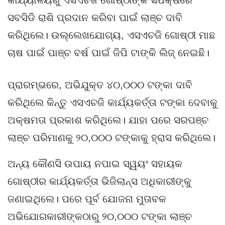
ସବସିଡି ରାଶି ପ୍ରଦାନ କରିବା ପାଇଁ ଲାଞ୍ଚ ଦାବି
କରିଥିଲେ। ଉଲ୍ଲେଖଯୋଗ୍ୟ, ଏସଏଚଜି ଗୋଷ୍ଠୀ ମାଛ
ଚାଷ ପାଇଁ ପାଞ୍ଚ ବର୍ଷ ପାଇଁ ଜିପି ଟାଙ୍କି ଲିଜ୍ ନେଇଛି।
ପ୍ରାରମ୍ଭରେ, ଅଭିଯୁକ୍ତ ୪୦,୦୦୦ ଟଙ୍କା ଦାବି
କରିଥିଲେ କିନ୍ତୁ ଏସଏଚଜି କାର୍ଯ୍ୟକର୍ତ୍ତା ଟଙ୍କା ଦେବାକୁ
ଅକ୍ଷମତା ପ୍ରକାଶ କରିଥିଲେ। ଯାହା ପରେ ସରପଞ୍ଚ
ଲାଞ୍ଚ ପରିମାଣକୁ ୨୦,୦୦୦ ଟଙ୍କାକୁ ହ୍ରାସ କରିଥିଲେ।
ଅନ୍ୟ କୌଣସି ଉପାୟ ନପାଇ ସ୍ୱୟଂ ସହାୟକ
ଗୋଷ୍ଠୀର କାର୍ଯ୍ୟକର୍ତ୍ତା ଭିଜିଲାନ୍ସ ଅଧିକାରୀଙ୍କୁ
ଜଣାଇଥିଲେ। ପରେ ପୂର୍ବ ଯୋଜନା ମୁତାବକ
ଅଭିଯୋଗକାରୀଙ୍କଠାରୁ ୨୦,୦୦୦ ଟଙ୍କା ଲାଞ୍ଚ