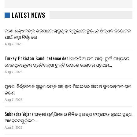
LATEST NEWS
ଜଣେ ଶିକ୍ଷକଙ୍କ ଭରସାରେ ଚାଲୁଥିବା ସ୍କୁଲରେ ତୁରନ୍ତ ଶିକ୍ଷକ ନିୟୋଜନ
ପାଇଁ କଡ଼ା ନିର୍ଦ୍ଦେଶ
Aug 7, 2026
Turkey-Pakistan-Saudi defence deal:ସାଉଦି ଆରବ-ପାକ୍- ତୁର୍କୀ ମଧ୍ୟରେ
ହୋଇଥିବା ନୂତନ ପ୍ରତିରକ୍ଷା ଚୁକ୍ତି ଉପରେ ଭାରତର ପ୍ରଥମ…
Aug 7, 2026
ପୁଷ୍ପା ନିର୍ଦ୍ଦେଶକ ସୁକୁମାରଙ୍କ ସହ ହାତ ମିଳାଇଲେ ସାଉଥ ସୁପରଷ୍ଟାର ରାମ
ଚରଣ
Aug 7, 2026
Subhadra Yojana:ରାକ୍ଷୀ ପୂର୍ଣ୍ଣିମାରେ ମିଳିବ ସୁଭଦ୍ରା ଟଙ୍କା;୨୫ ଜୁଲାଇ ସୁଦ୍ଧା
ଆବେଦନଗୁଡ଼ିକର…
Aug 7, 2026