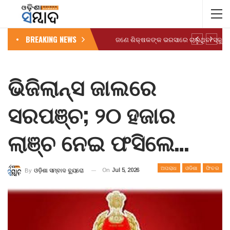
BREAKING NEWS
ଭିଜିଲାନ୍ସ ଜାଲରେ
ସରପଞ୍ଚ; ୨୦ ହଜାର
ଲାଞ୍ଚ ନେଇ ଫସିଲେ…
ଅପରାଧ
ଓଡିଶା
ଫିଚର
On
Jul 5, 2026
By
ଓଡ଼ିଶା ସମ୍ବାଦ ବ୍ୟୁରୋ