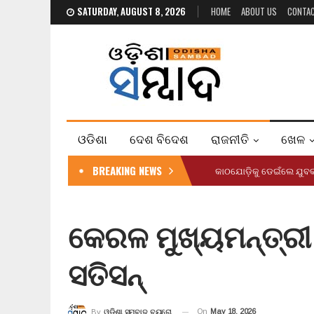
SATURDAY, AUGUST 8, 2026
HOME
ABOUT US
CONTA
ଓଡିଶା
ଦେଶ ବିଦେଶ
ରାଜନୀତି
ଖେଳ
BREAKING NEWS
କାଠଯୋଡ଼ିକୁ ଡେଇଁଲେ ଯୁ
କେରଳ ମୁଖ୍ୟମନ୍ତ୍ର
ସତିସନ୍
On
May 18, 2026
By
ଓଡ଼ିଶା ସମ୍ବାଦ ବ୍ୟୁରୋ