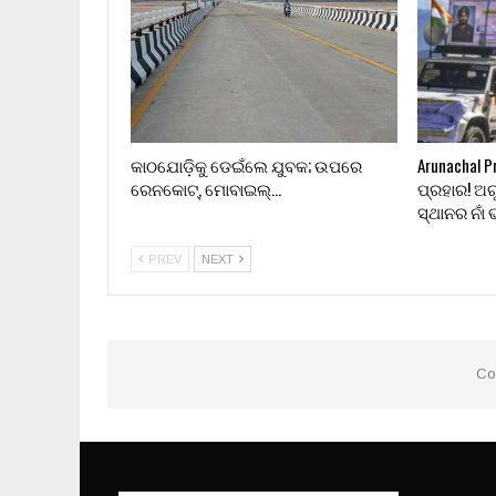
କାଠଯୋଡ଼ିକୁ ଡେଇଁଲେ ଯୁବକ; ଉପରେ
Arunachal 
ରେନକୋଟ୍, ମୋବାଇଲ୍…
ପ୍ରହାର! ଅ
ସ୍ଥାନର ନା
PREV
NEXT
Co