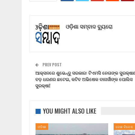
ଓଡ଼ିଶା ସମ୍ବାଦ ବ୍ୟୁରୋ
PREV POST
ଆକ୍ସନରେ ଶୁଭେନ୍ଦୁ ସରକାର: ଟିଏମସି ନେତାଙ୍କ ସୁରକ୍ଷା
ବଡ଼ ଧରଣର ଛଟେଇ, କଟିବ ଅଭିଷେକ ବାନାର୍ଜୀଙ୍କ ପୋଲିସ
ସୁରକ୍ଷା!
YOU MIGHT ALSO LIKE
ଓଡିଶା
ଦେଶ ବିଦେଶ