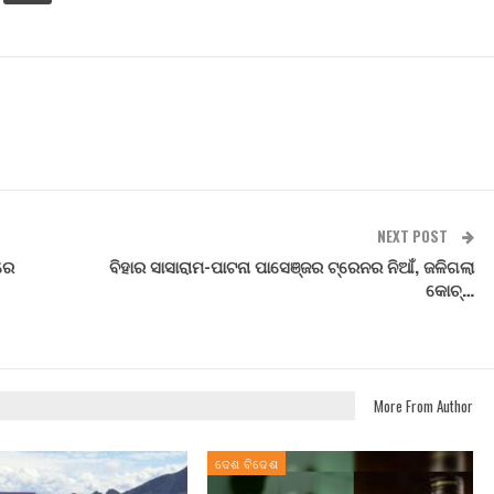
NEXT POST
ରେ
ବିହାର ସାସାରାମ-ପାଟନା ପାସେଞ୍ଜର ଟ୍ରେନର ନିଆଁ, ଜଳିଗଲା
କୋଚ୍…
More From Author
ଦେଶ ବିଦେଶ