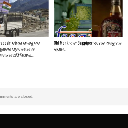
Pradesh: ଚୀନର ଚାଲକୁ ବଡ
Old Monk ଏବଂ Bagpiper ସମେତ ଏସବୁ ମଦ
ରୁଣାଚଳ ପ୍ରଦେଶର ୨୭
ବ୍ୟାନ…
ଁ ଭାରତର ଅଫିସିଆଲ…
mments are closed.