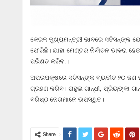
କେରଳ ମୁଖ୍ୟମନ୍ତ୍ରୀ ଭାବରେ ସତିସନ୍‌ଙ୍କ 
ଫେରିଛି। ଯାହା ମେଣ୍ଟର ନିର୍ବାଚନ ଡାକରା ହେଉଛ
ପରିଣତ କରିବା।
ଅପରପକ୍ଷରେ ସତିସନ୍‌ଙ୍କ ବ୍ୟତୀତ ୨୦ ଜଣ ମ
ଗ୍ରହଣ କରିବ। ରାହୁଲ ଗାନ୍ଧୀ, ପ୍ରିୟଙ୍କା ଗାନ
ବରିଷ୍ଠ ନେତାମାନେ ଉପସ୍ଥିତ।
Share