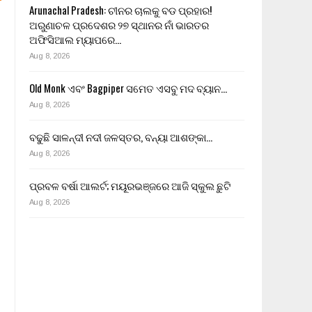
Arunachal Pradesh: ଚୀନର ଚାଲକୁ ବଡ ପ୍ରହାର!
ଅରୁଣାଚଳ ପ୍ରଦେଶର ୨୭ ସ୍ଥାନର ନାଁ ଭାରତର
ଅଫିସିଆଲ ମ୍ୟାପରେ…
Aug 8, 2026
Old Monk ଏବଂ Bagpiper ସମେତ ଏସବୁ ମଦ ବ୍ୟାନ…
Aug 8, 2026
ବଢୁଛି ସାଳନ୍ଦୀ ନଦୀ ଜଳସ୍ତର, ବନ୍ୟା ଆଶଙ୍କା…
Aug 8, 2026
ପ୍ରବଳ ବର୍ଷା ଆଲର୍ଟ; ମୟୂରଭଞ୍ଜରେ ଆଜି ସ୍କୁଲ ଛୁଟି
Aug 8, 2026