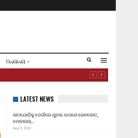
ଅନ୍ୟାନ୍ୟ
LATEST NEWS
କାଠଯୋଡ଼ିକୁ ଡେଇଁଲେ ଯୁବକ; ଉପରେ ରେନକୋଟ୍,
ମୋବାଇଲ୍…
Aug 8, 2026