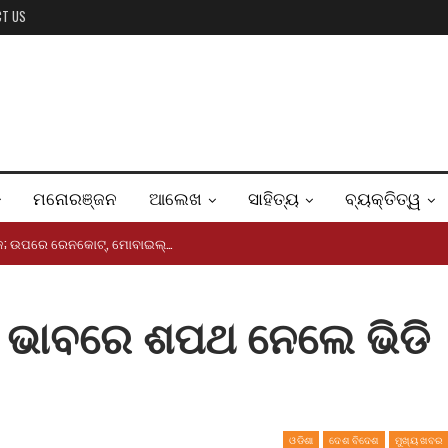
CT US
ମନୋରଞ୍ଜନ
ଆଲେଖ
ସାହିତ୍ୟ
ବ୍ୟକ୍ତିତ୍ୱ
ବକ; ଉପରେ ରେନକୋଟ୍, ମୋବାଇଲ୍…
ୀ ଭାବରେ ଶପଥ ନେଲେ ଭିଡି
ଓଡିଶା
ଦେଶ ବିଦେଶ
ମୁଖ୍ୟ ଖବର