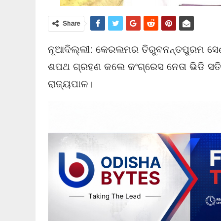
Share
ନୂଆଦିଲ୍ଲୀ: କେରଲମର ତିରୁବନନ୍ତପୁରମ ସେଣ
ଶପଥ ଗ୍ରହଣ କଲେ କଂଗ୍ରେସ ନେତା ଭିଡି ସତ
ରାଜ୍ୟପାଳ।