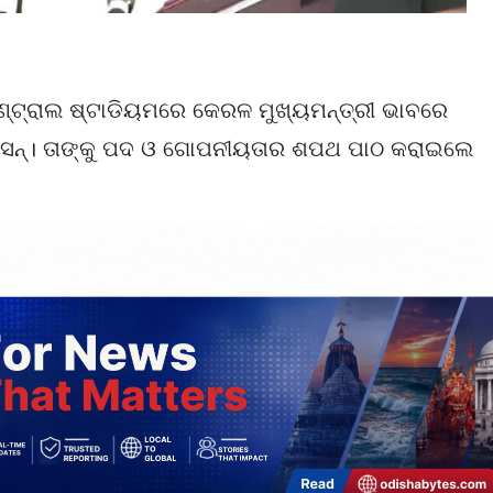
୍ଟ୍ରାଲ ଷ୍ଟାଡିୟମରେ କେରଳ ମୁଖ୍ୟମନ୍ତ୍ରୀ ଭାବରେ
ିସନ୍। ତାଙ୍କୁ ପଦ ଓ ଗୋପନୀୟତାର ଶପଥ ପାଠ କରାଇଲେ