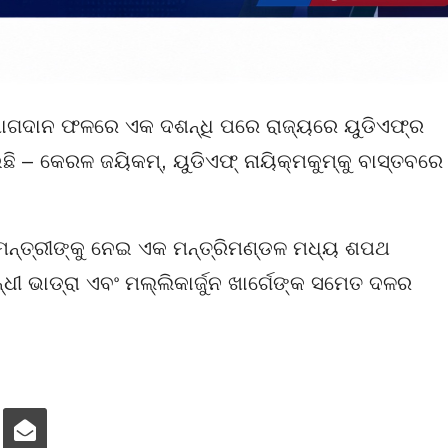
ଯୋଗଦାନ ଫଳରେ ଏକ ଦଶନ୍ଧି ପରେ ରାଜ୍ୟରେ ୟୁଡିଏଫ୍‌ର
ି – କେରଳ ଜୟିକମ୍‌, ୟୁଡିଏଫ୍‌ ନାୟିକ୍ମକୁମ୍‌କୁ ବାସ୍ତବରେ
ନ୍ତ୍ରୀଙ୍କୁ ନେଇ ଏକ ମନ୍ତ୍ରିମଣ୍ଡଳ ମଧ୍ୟ ଶପଥ
୍ଧୀ ଭାଡ୍ରା ଏବଂ ମଲ୍ଲିକାର୍ଜୁନ ଖାର୍ଗେଙ୍କ ସମେତ ଦଳର