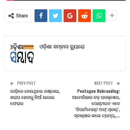
Share
ଓଡ଼ିଶା ସମ୍ବାଦ ବ୍ୟୁରୋ
PREV POST
NEXT POST
ଗାଡ଼ିରେ ନେଉଥିଲେ ଗଞ୍ଜେଇ,
Pentagon Rebranding:
ଖରାପ ହେବାରୁ ନିଆଁ ଲଗାଇ
ଆମେରିକାର ବଡ଼ ପଦକ୍ଷେପ,
ଫେରାର
ପେଣ୍ଟାଗନ ଏବେ
‘ଡିପାର୍ଟମେଣ୍ଟ ଅଫ୍ ଓ୍ବାର୍’,
ସ୍ବାକ୍ଷର କଲେ ଟ୍ରମ୍ପ୍…..