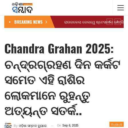
BREAKING NEWS
Chandra Grahan 2025:
ଚନ୍ଦ୍ରଗ୍ରହଣ ଦିନ କର୍କଟ
ସମେତ ଏହି ରାଶିର
ଲୋକମାନେ ରୁହନ୍ତୁ
ଅତ୍ୟନ୍ତ ସତର୍କ..
ଅନ୍ୟାନ୍ୟ
On
Sep 6, 2025
By
ଓଡ଼ିଶା ସମ୍ବାଦ ବ୍ୟୁରୋ