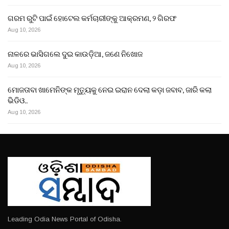
ଗରମ ରୁଟି ପାଇଁ ହୋଟେଲ କର୍ମଚାରୀଙ୍କୁ ଆକ୍ରମଣ, ୨ ଗିରଫ
Aug 10, 2026
ନାଳରେ ଭାସିଗଲେ ଦୁଇ କାଉଡ଼ିଆ, ଜଣେ ନିଖୋଜ
Aug 10, 2026
ମୋଜତାବା ଖାମେନିଙ୍କ ମୃତ୍ୟୁକୁ ନେଇ ଇରାନ ଦେଲା କଡ଼ା ଜବାବ, ଜାରି କଲା
ଭିଡିଓ..
Aug 10, 2026
Leading Odia News Portal of Odisha.