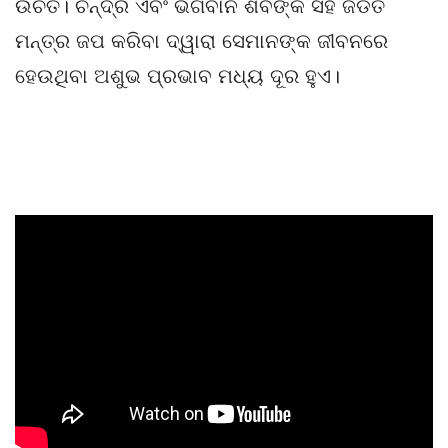
ଉଚିତ। ଚନ୍ଦ୍ର ଏବଂ ଭଗବାନ ଶିବଙ୍କ ସହ ଜଡିତ
ମନ୍ତ୍ର ଜପ କରିବା ଦ୍ୱାରା ସେମାନଙ୍କ ଜୀବନରେ
ହେଉଥିବା ଅଶୁଭ ପ୍ରଭାବ ମଧ୍ୟ ଦୂର ହୁଏ।