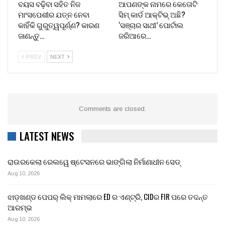
ବୟସ ବଢ଼ିବା ସହିତ ନିଜ
ଆପଣଙ୍କ ନାମରେ କେତୋଟି
ମାଂସପେଶୀର ଯତ୍ନ ନେବା
ସିମ୍ କାର୍ଡ ଆକ୍ଟିଭ୍ ଅଛି?
କାହିଁକି ଗୁରୁତ୍ୱପୂର୍ଣ୍ଣ? କାରଣ
‘ସଞ୍ଚାର ସାଥୀ’ ପୋର୍ଟାଲ
ଜାଣନ୍ତୁ…
ଜରିଆରେ…
PREV
NEXT
Comments are closed.
LATEST NEWS
ରାଉରକେଲା ରେଲୱେ ଷ୍ଟେସନରେ ଭାଙ୍ଗିଲା ନିର୍ମାଣାଧୀନ ସେଡ୍
Aug 10, 2026
ଝାଡ଼ଖଣ୍ଡ ପେପର୍ ଲିକ୍ ମାମଲାରେ ED ର ଏଣ୍ଟ୍ରି, CIDର FIR ପରେ ତଦନ୍ତ
ଆରମ୍ଭ
Aug 10, 2026