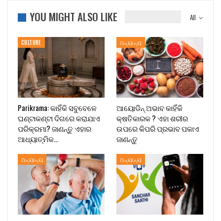
YOU MIGHT ALSO LIKE
All
CULTURE
ଅନ୍ୟାନ୍ୟ
Parikrama: କାହିଁକି ସବୁବେଳେ
ଆୟୋଡିନ୍ ଅଭାବ କାହିଁକି
ଘଣ୍ଟାକଣ୍ଟା ଦିଗରେ କରାଯାଏ
କ୍ଷତିକାରକ ? ଏହା ଶରୀର
ପରିକ୍ରମା? ଜାଣନ୍ତୁ ଏହାର
ଉପରେ କିପରି ପ୍ରଭାବ ପକାଏ
ଆଧ୍ୟାତ୍ମିକ…
ଜାଣନ୍ତୁ
ଅନ୍ୟାନ୍ୟ
ଅନ୍ୟାନ୍ୟ