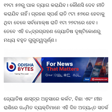
୧୨ଟା ୫୭ରୁ ପାକ ତ୍ୟାଗ କରାଯିବ। କୌଣସି ଦେବ ନୀତି
କରାଯିବ ନାହିଁ। ଗ୍ରହଣ ସ୍ପର୍ଶ ରାତି ୯ଟା ୫୭ରେ ହେବାକୁ
ଥିବା ବେଳେ ସର୍ବମୋକ୍ଷ ରାତି ୧ଟା ୨୭ଟାରେ ହେବ।
ତେବେ ଏହି ଚନ୍ଦ୍ରଗ୍ରହଣ ଜ୍ୟୋତିଷ ଦୃଷ୍ଟିକୋଣରୁ
ମଧ୍ୟ ବହୁତ ଗୁରୁତ୍ୱପୂର୍ଣ୍ଣ।
ଜ୍ୟୋତିଷ ଶାସ୍ତ୍ର ଅନୁସାରେ କର୍କଟ, ବିଛା ଏବଂ ମୀନ
ରାଶିରେ ଜନ୍ମିତ ବ୍ୟକ୍ତିମାନେ ଏହି ଦିନ ଅତ୍ୟନ୍ତ ସତର୍କ