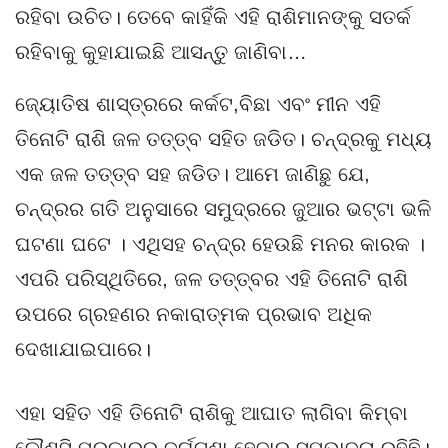
ରହିବା ଉଚିତ। ତେବେ କାହିଁକି ଏହି ରାଶିମାନଙ୍କୁ ସତର୍କ
ରହିବାକୁ କୁହାଯାଇଛି ଆସନ୍ତୁ ଜାଣିବା…
ଜ୍ୟୋତିଷ ଶାସ୍ତ୍ରରେ କର୍କଟ,ବିଛା ଏବଂ ମୀନ ଏହି
ତିନୋଟି ରାଶି ଜଳ ତତ୍ତ୍ବ ସହିତ ଜଡିତ। ଚନ୍ଦ୍ରକୁ ମଧ୍ୟ
ଏକ ଜଳ ତତ୍ତ୍ବ ସହ ଜଡିତ। ଆମେ ଜାଣିଛୁ ଯେ,
ଚନ୍ଦ୍ରର ଗତି ଅନୁସାରେ ସମୁଦ୍ରରେ ଜୁଆର ଭଟ୍ଟା ଭଳି
ଘଟଣା ଘଟେ । ଏଥିସହ ଚନ୍ଦ୍ର ହେଉଛି ମନର କାରକ ।
ଏପରି ପରିସ୍ଥିତିରେ, ଜଳ ତତ୍ତ୍ବର ଏହି ତିନୋଟି ରାଶି
ଉପରେ ଗ୍ରହଣର ନକାରାତ୍ମକ ପ୍ରଭାବ ଅଧିକ
ଦେଖାଯାଇପାରେ।
ଏହା ସହିତ ଏହି ତିନୋଟି ରାଶିକୁ ଆଘାତ ଲାଗିବା କିମ୍ବା