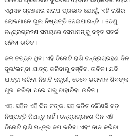
କୌଣସି ପ୍ରକାରର ଦୁର୍ଘଟଣା ହେବାର ସମ୍ଭାବନା ରହିଛି।
ଏଥିସହ ଗ୍ରହଣର ଖରାପ ପ୍ରଭାବ ଯୋଗୁଁ, ଏହି ରାଶିର
ଲୋକମାନେ ଭୁଲ ନିଷ୍ପତ୍ତି ନେଇପାରନ୍ତି । ତେଣୁ
ଚନ୍ଦ୍ରଗ୍ରହଣ ସମୟରେ ସେମାନଙ୍କୁ ବହୁତ ସତର୍କ
ରହିବା ଉଚିତ।
ଜଳ ତତ୍ତ୍ବ ଥିବା ଏହି ତିନୋଟି ରାଶି ଚନ୍ଦ୍ରଗ୍ରହଣ ଦିନ
ଦୂର/ଲମ୍ବା ଯାତ୍ରା କରିବାରୁ ବଞ୍ଚିବା ଉଚିତ। ଯଦି
ଯାତ୍ରା କରିବା ନିହାତି ଜରୁରୀ, ତେବେ ଭଗବାନ ଶିବଙ୍କ
ପୂଜା କରିବା ପରେ ଘରୁ ବାହାରିବା ଉଚିତ।
ଏହା ସହିତ ଏହି ଦିନ ଟଙ୍କା ସହ ଜଡିତ କୌଣସି ବଡ଼
ନିଷ୍ପତ୍ତି ନିଅନ୍ତୁ ନାହିଁ। ଚନ୍ଦ୍ରଗ୍ରହଣ ଦିନ ଏହି
ତିନୋଟି ରାଶି ମନ୍ତ୍ର ଜପ କରିବା ଏବଂ ଦାନ କରିବା