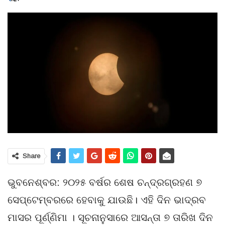
Share
ଭୁବନେଶ୍ବର: ୨୦୨୫ ବର୍ଷର ଶେଷ ଚନ୍ଦ୍ରଗ୍ରହଣ ୭
ସେପ୍ଟେମ୍ବରରେ ହେବାକୁ ଯାଉଛି। ଏହି ଦିନ ଭାଦ୍ରବ
ମାସର ପୂର୍ଣ୍ଣିମା । ସୂଚନାନୁସାରେ ଆସନ୍ତା ୭ ତାରିଖ ଦିନ