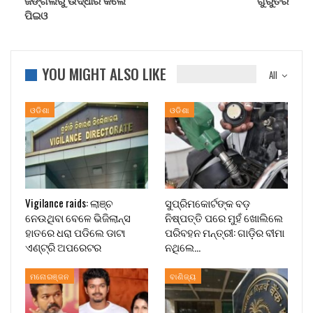
ଜଙ୍ଗଲରୁ ଉଦ୍ଧାର କଲେ
ଗୁରୁତର
ପିଇଓ
YOU MIGHT ALSO LIKE
All
ଓଡିଶା
ଓଡିଶା
Vigilance raids: ଲାଞ୍ଚ
ସୁପ୍ରିମକୋର୍ଟଙ୍କ ବଡ଼
ନେଉଥିବା ବେଳେ ଭିଜିଲାନ୍ସ
ନିଷ୍ପତ୍ତି ପରେ ମୁହଁ ଖୋଲିଲେ
ହାତରେ ଧରା ପଡିଲେ ଡାଟା
ପରିବହନ ମନ୍ତ୍ରୀ: ଗାଡ଼ିର ବୀମା
ଏଣ୍ଟ୍ରି ଅପରେଟର
ନଥିଲେ…
ମନୋରଞ୍ଜନ
ବାଣିଜ୍ୟ