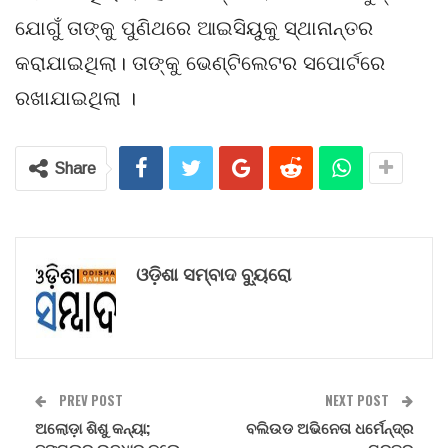
ଯୋଗୁଁ ତାଙ୍କୁ ପୁଣିଥରେ ଆଇସିୟୁକୁ ସ୍ଥାନାନ୍ତର
କରାଯାଇଥିଲା। ତାଙ୍କୁ ଭେଣ୍ଟିଲେଟର ସପୋର୍ଟରେ
ରଖାଯାଇଥିଲା ।
Share
ଓଡ଼ିଶା ସମ୍ବାଦ ବ୍ୟୁରୋ
PREV POST
NEXT POST
ଅଲୋଡ଼ା ଶିଶୁ କନ୍ୟା;
ବଲିଉଡ ଅଭିନେତା ଧର୍ମେନ୍ଦ୍ର