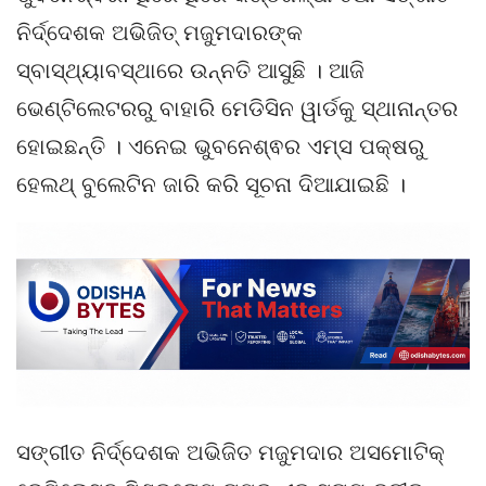
ନିର୍ଦ୍ଦେଶକ ଅଭିଜିତ୍ ମଜୁମଦାରଙ୍କ
ସ୍ବାସ୍ଥ୍ୟାବସ୍ଥାରେ ଉନ୍ନତି ଆସୁଛି । ଆଜି
ଭେଣ୍ଟିଲେଟରରୁ ବାହାରି ମେଡିସିନ ୱାର୍ଡକୁ ସ୍ଥାନାନ୍ତର
ହୋଇଛନ୍ତି । ଏନେଇ ଭୁବନେଶ୍ଵର ଏମ୍ସ ପକ୍ଷରୁ
ହେଲଥ୍ ବୁଲେଟିନ ଜାରି କରି ସୂଚନା ଦିଆଯାଇଛି ।
ସଙ୍ଗୀତ ନିର୍ଦ୍ଦେଶକ ଅଭିଜିତ ମଜୁମଦାର ଅସମୋଟିକ୍