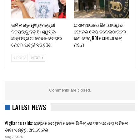
ତାମିଲନାଡୁ ମୁଖ୍ୟମନ୍ତ୍ରୀ
ଇଏମଆଇରେ କିଣାଯାଇଥିବା
ବିଜୟଙ୍କୁ ବଡ଼ ଆଶ୍ୱସ୍ତି:
ଫୋନର ଦେୟ ନଦେଇପାରିଲେ
ଛାଡ଼ପତ୍ର ଆବେଦନ ଫେରାଇ
କଣ ହେବ, RBI ଘୋଷଣା କଲା
ନେଲେ ପତ୍ନୀ ସଙ୍ଗୀତା
ନିୟମ
PREV
NEXT
Comments are closed.
LATEST NEWS
Vigilance raids: ଲାଞ୍ଚ ନେଉଥିବା ବେଳେ ଭିଜିଲାନ୍ସ ହାତରେ ଧରା ପଡିଲେ
ଡାଟା ଏଣ୍ଟ୍ରି ଅପରେଟର
Aug 7, 2026