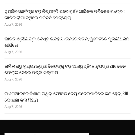
ସୁପ୍ରିମକୋର୍ଟଙ୍କ ବଡ଼ ନିଷ୍ପତ୍ତି ପରେ ମୁହଁ ଖୋଲିଲେ ପରିବହନ ମନ୍ତ୍ରୀ:
ଗାଡ଼ିର ବୀମା ନଥିଲେ ମିଳିବନି ପେଟ୍ରୋଲ୍
Aug 7, 2026
ଭାରତ-ଶ୍ରୀଲଙ୍କା ଟେଷ୍ଟ ଇତିହାସ: ରନରେ ସଚିନ, ୱିକେଟରେ ମୁରଲୀଧରନ
ଶୀର୍ଷରେ
Aug 7, 2026
ତାମିଲନାଡୁ ମୁଖ୍ୟମନ୍ତ୍ରୀ ବିଜୟଙ୍କୁ ବଡ଼ ଆଶ୍ୱସ୍ତି: ଛାଡ଼ପତ୍ର ଆବେଦନ
ଫେରାଇ ନେଲେ ପତ୍ନୀ ସଙ୍ଗୀତା
Aug 7, 2026
ଇଏମଆଇରେ କିଣାଯାଇଥିବା ଫୋନର ଦେୟ ନଦେଇପାରିଲେ କଣ ହେବ, RBI
ଘୋଷଣା କଲା ନିୟମ
Aug 7, 2026