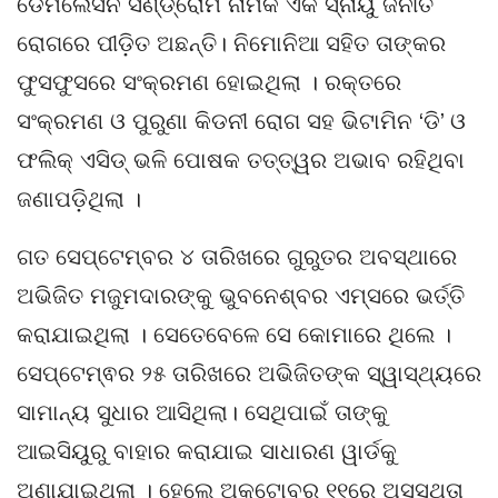
ଡେମିଲେସନ ସିଣ୍ଡ୍ରୋମ ନାମକ ଏକ ସ୍ନାୟୁ ଜନୀତ
ରୋଗରେ ପୀଡ଼ିତ ଅଛନ୍ତି। ନିମୋନିଆ ସହିତ ତାଙ୍କର
ଫୁସଫୁସରେ ସଂକ୍ରମଣ ହୋଇଥିଲା । ରକ୍ତରେ
ସଂକ୍ରମଣ ଓ ପୁରୁଣା କିଡନୀ ରୋଗ ସହ ଭିଟାମିନ ‘ଡି’ ଓ
ଫଲିକ୍ ଏସିଡ୍ ଭଳି ପୋଷକ ତତ୍ତ୍ୱର ଅଭାବ ରହିଥିବା
ଜଣାପଡ଼ିଥିଲା ।
ଗତ ସେପ୍ଟେମ୍ବର ୪ ତାରିଖରେ ଗୁରୁତର ଅବସ୍ଥାରେ
ଅଭିଜିତ ମଜୁମଦାରଙ୍କୁ ଭୁବନେଶ୍ବର ଏମ୍‌ସରେ ଭର୍ତ୍ତି
କରାଯାଇଥିଲା । ସେତେବେଳେ ସେ କୋମାରେ ଥିଲେ ।
ସେପ୍ଟେମ୍ଵର ୨୫ ତାରିଖରେ ଅଭିଜିତଙ୍କ ସ୍ୱାସ୍ଥ୍ୟରେ
ସାମାନ୍ୟ ସୁଧାର ଆସିଥିଲା। ସେଥିପାଇଁ ତାଙ୍କୁ
ଆଇସିୟୁରୁ ବାହାର କରାଯାଇ ସାଧାରଣ ୱାର୍ଡକୁ
ଅଣାଯାଇଥିଲା । ହେଲେ ଅକ୍ଟୋବର ୧୧ରେ ଅସୁସ୍ଥତା