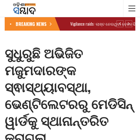
BREAKING NEWS
ସୁଧୁରୁଛି ଅଭିଜିତ
ମଜୁମଦାରଙ୍କ
ସ୍ଵାସ୍ଥ୍ୟାବସ୍ଥା,
ଭେଣ୍ଟିଲେଟରରୁ ମେଡିସିନ୍
ୱାର୍ଡକୁ ସ୍ଥାନାନ୍ତରିତ
କରାଗଲା