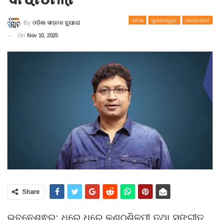
ଓଡିଶା
ଭୁବନେଶ୍ୱର
ମନୋରଞ୍ଜନ
By
ଓଡ଼ିଶା ସମ୍ବାଦ ବ୍ୟୁରୋ
On
Nov 10, 2025
Share
ଭୁବନେଶ୍ଵର: ଧିରେ ଧିରେ କଣ୍ଠଶିଳ୍ପୀ ତଥା ସଙ୍ଗୀତ