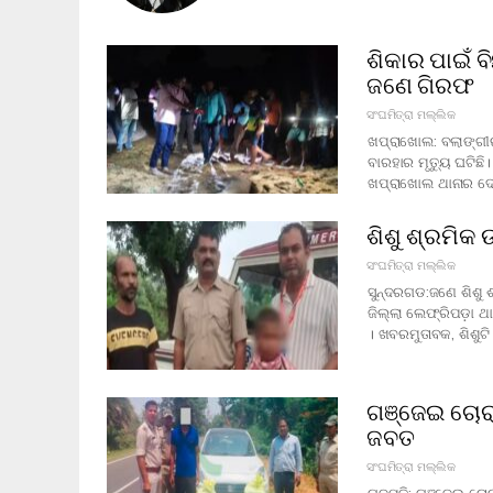
ଶିକାର ପାଇଁ ବି
ଜଣେ ଗିରଫ
ସଂଘମିତ୍ରା ମଲ୍ଲିକ
ଖପ୍ରାଖୋଲ: ବଲାଙ୍ଗୀର
ବାରହାର ମୃତ୍ୟୁ ଘଟିଛି
ଖପ୍ରାଖୋଲ ଥାନାର ଦେଦ
ଶିଶୁ ଶ୍ରମିକ
ସଂଘମିତ୍ରା ମଲ୍ଲିକ
ସୁନ୍ଦରଗଡ:ଜଣେ ଶିଶୁ ଶ
ଜିଲ୍ଲା ଲେଫ୍ରିପଡ଼ା ଥା
। ଖବରମୁତାବକ, ଶିଶୁଟ
ଗଞ୍ଜେଇ ଚୋରା
ଜବତ
ସଂଘମିତ୍ରା ମଲ୍ଲିକ