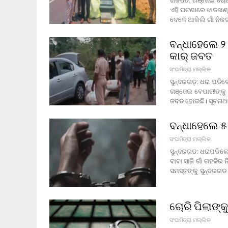
ଗଜପତି: ଗଞ୍ଜେଇ ଚୋର
ଏହି ଘଟଣାରେ ଝାଡଖଣ୍ଡ
ବେଳେ ଆକିଲି ଗାଁ ନିକଟ
ବନ୍ଧାହେଲେ ୨
କାର୍ ଜବତ
ସଂଘମିତ୍ରା ମଲ୍ଲିକ
ସୁନ୍ଦରଗଡ଼: ଧରା ପଡିଲ
ଗଞ୍ଜେଇ ବେପାରୀଙ୍କୁ 
ଜବତ ହୋଇଛି। ସୂଚନା
ବନ୍ଧାହେଲେ ୫ 
ସଂଘମିତ୍ରା ମଲ୍ଲିକ
ସୁନ୍ଦରଗଡ: ଧରାପଡିଲେ
ବାବା ସାଜି ଗାଁ ଗହଳିର
ସମସ୍ତଙ୍କୁ ସୁନ୍ଦରଗ
ଚୋରି ପିଲାଙ୍କ
ସଂଘମିତ୍ରା ମଲ୍ଲିକ