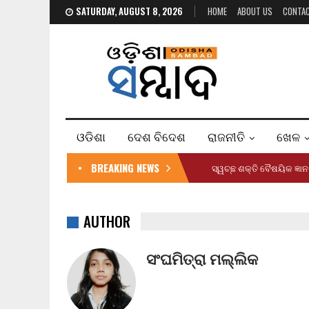
SATURDAY, AUGUST 8, 2026
HOME
ABOUT US
CONTA
ଓଡିଶା
ଦେଶ ବିଦେଶ
ରାଜନୀତି
ଖେଳ
BREAKING NEWS
ସ୍ୱଚ୍ଛ ଶକ୍ତି ବୈଷୟିକ ଜ୍
AUTHOR
ସଂଘମିତ୍ରା ମଲ୍ଲିକ