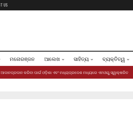
CT US
ମନୋରଞ୍ଜନ
ଆଲେଖ
ସାହିତ୍ୟ
ବ୍ୟକ୍ତିତ୍ୱ
ଞାନ ଆଦାନପ୍ରଦାନ କରିବା ପାଇଁ ଓଡ଼ିଶା ଏବଂ ମଧ୍ୟପ୍ରଦେଶ ମଧ୍ୟରେ ଏମଓୟୁ ସ୍ୱାକ୍ଷରିତ