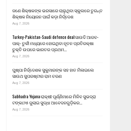
ଜଣେ ଶିକ୍ଷକଙ୍କ ଭରସାରେ ଚାଲୁଥିବା ସ୍କୁଲରେ ତୁରନ୍ତ
ଶିକ୍ଷକ ନିୟୋଜନ ପାଇଁ କଡ଼ା ନିର୍ଦ୍ଦେଶ
Aug 7, 2026
Turkey-Pakistan-Saudi defence deal:ସାଉଦି ଆରବ-
ପାକ୍- ତୁର୍କୀ ମଧ୍ୟରେ ହୋଇଥିବା ନୂତନ ପ୍ରତିରକ୍ଷା
ଚୁକ୍ତି ଉପରେ ଭାରତର ପ୍ରଥମ…
Aug 7, 2026
ପୁଷ୍ପା ନିର୍ଦ୍ଦେଶକ ସୁକୁମାରଙ୍କ ସହ ହାତ ମିଳାଇଲେ
ସାଉଥ ସୁପରଷ୍ଟାର ରାମ ଚରଣ
Aug 7, 2026
Subhadra Yojana:ରାକ୍ଷୀ ପୂର୍ଣ୍ଣିମାରେ ମିଳିବ ସୁଭଦ୍ରା
ଟଙ୍କା;୨୫ ଜୁଲାଇ ସୁଦ୍ଧା ଆବେଦନଗୁଡ଼ିକର…
Aug 7, 2026