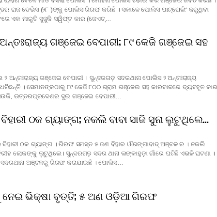
ା ଚାଲାଣ ବେଳେ ମାଡି ବସିଲା ପୋଲିସ । ମୋହନା ପୋଲିସ ଚଢାଉ କରି ଗଞ୍ଜେଇ ଜବତ କରିଛି ।
ର ରାଜ ଡେଭିସ (୨୮ )ଙ୍କୁ ପୋଲିସ ଗିରଫ କରିଛି । ସକାଳେ ପୋଲିସ ପାଟ୍ରୋଲିଂ କରୁଥିବା
ରେ ଏକ ମାରୁତି ସୁଜୁକି ସୱିଫ୍ଟ କାର (ଜେଏଚ୍‌…
 ଅନ୍ତଃରାଜ୍ୟ ଗଞ୍ଜେଇ ବେପାରୀ; ୮୯ କେଜି ଗ‌ଞ୍ଜେଇ ସହ
େ ୨ ଅନ୍ତଃରାଜ୍ୟ ଗଞ୍ଜେଇ ବେପାରୀ । ସୁନ୍ଦରଗଡ଼ ସଦରଥାନା ପୋଲିସ ୨ ଅନ୍ତଃରାଜ୍ୟ
ଧରିଛନ୍ତି । ସେମାନଙ୍କଠାରୁ ୮୯ କେଜି ୮୦୦ ଗ୍ରାମ ଗଞ୍ଜେଇ ସହ କାରବାରରେ ବ୍ୟବହୃତ କା
ଥାଉକି, ଉତ୍ତରପ୍ରଦେଶର ଦୁଇ ଗଞ୍ଜେଇ ବେପାରୀ…
ବିହାରୀ ଠକ ଗ୍ୟାଙ୍ଗ; ନକଲି ବାବା ସାଜି ସୁନା ଲୁଟୁଥିଲେ…
 ବିହାରୀ ଠକ ଗ୍ୟାଙ୍ଗ । ଗିରଫ ସମସ୍ତ ୫ ଜଣ ବିହାର ଔରଙ୍ଗାବାଦ୍ ଅଞ୍ଚଳ ର । ନକଲି
 ନିରୀହ ଲୋକଙ୍କୁ ଲୁଟୁଥିଲେ। ସୁନ୍ଦରଗଡ଼ ସଦର ଥାନା ଲଙ୍କାହୁଡ଼ା ଗାଁରେ ଘଟିଛି ଏଭଳି ଘଟଣା ।
ଡ ସଦରଥାନା ଅଞ୍ଚଳରୁ ଗିରଫ କରାଯାଇଛି । ପୋଲିସ…
ୁ ନେଇ ଭିକ୍ଷା ବୃତ୍ତି; ୫ ଅଣ ଓଡ଼ିଆ ଗିରଫ