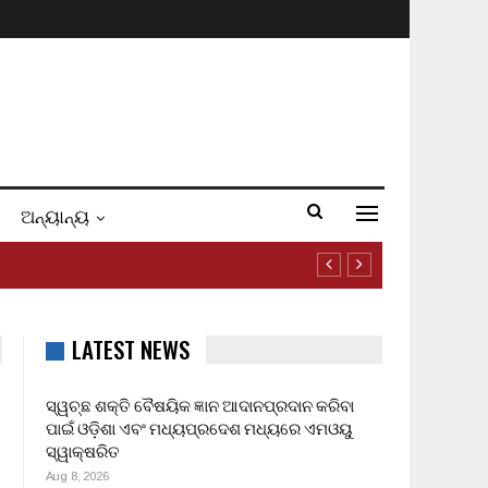
ଅନ୍ୟାନ୍ୟ
LATEST NEWS
ସ୍ୱଚ୍ଛ ଶକ୍ତି ବୈଷୟିକ ଜ୍ଞାନ ଆଦାନପ୍ରଦାନ କରିବା
ପାଇଁ ଓଡ଼ିଶା ଏବଂ ମଧ୍ୟପ୍ରଦେଶ ମଧ୍ୟରେ ଏମଓୟୁ
ସ୍ୱାକ୍ଷରିତ
Aug 8, 2026