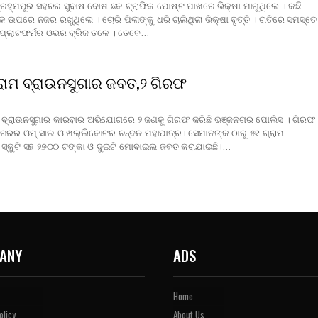
ା ବ୍ରହ୍ମପୁର ସହରର ସୁବାଷ ବୋଷ ଛକ ଟ୍ରାଫିକ ପୋଷ୍ଟ ପାଖରେ ଭିକ୍ଷା ମାଗୁଥିଲେ । କଛି
ଉପରେ ନଜର ରଖୁଥିଲେ । ଚୋରି ପିଲାଙ୍କୁ ଧରି ଚାଲିଥିଲା ଭିକ୍ଷା ବୃତ୍ତି । ରାତିରେ ସମସ୍ତେ
ର ପ୍ଲାଟଫର୍ମର ଓଭର ବ୍ରିଜ ତଳେ । ତେବେ…
ଗ୍ରାମ ବ୍ରାଉନସୁଗାର ଜବତ,୨ ଗିରଫ
ା ବ୍ରାଉନସୁଗାର କାରବାର ଅଭିଯୋଗରେ ୨ ଜଣକୁ ଗିରଫ କରିଛି ଭଞ୍ଜନଗର ପୋଲିସ । ଗିରଫ
ରର ଓମ୍‌ ସାଇ ଓ ଖଲ୍ଲିକୋଟର ଚନ୍ଦନ ମହାପାତ୍ର। ସେମାନଙ୍କ ଠାରୁ ୫୧ ଗ୍ରାମ
ଏ ସ୍କୁଟି ସହ ୨୭୦୦ ଟଙ୍କା ଓ ଦୁଇଟି ମୋବାଇଲ ଜବତ କରାଯାଇଛି।…
ANY
ADS
Home
olicy
About Us