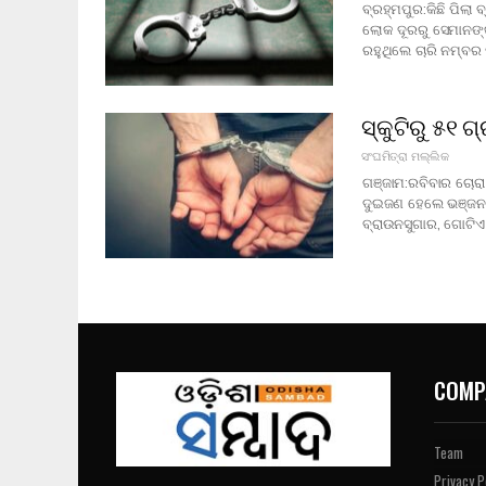
ବ୍ରହ୍ମପୁର:କିଛି ପିଲ
ଲୋକ ଦୂରରୁ ସେମାନଙ୍କ 
ରହୁଥିଲେ ଚାରି ନମ୍ବ
ସ୍କୁଟିରୁ ୫୧ 
ସଂଘମିତ୍ରା ମଲ୍ଲିକ
ଗଞ୍ଜାମ:ରବିବାର ଚୋର
ଦୁଇଜଣ ହେଲେ ଭଞ୍ଜନଗ
ବ୍ରାଉନସୁଗାର, ଗୋଟି
COMP
Team
Privacy P