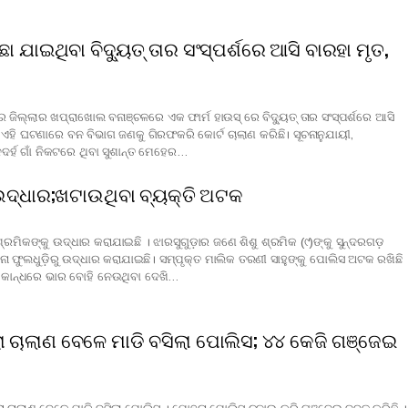
ଛା ଯାଇଥିବା ବିଦ୍ୟୁତ୍‌ ତାର ସଂସ୍ପର୍ଶରେ ଆସି ବାରହା ମୃତ,
 ଜିଲ୍ଲାର ଖପ୍ରାଖୋଲ ବନାଞ୍ଚଳରେ ଏକ ଫାର୍ମ ହାଉସ୍ ରେ ବିଦ୍ୟୁତ୍ ତାର ସଂସ୍ପର୍ଶରେ ଆସି
। ଏହି ଘଟଣାରେ ବନ ବିଭାଗ ଜଣକୁ ଗିରଫକରି କୋର୍ଟ ଚାଲାଣ କରିଛି। ସୂଚନାନୁଯାୟୀ,
ର୍ହ ଗାଁ ନିକଟରେ ଥିବା ସୁଶାନ୍ତ ମେହେର…
 ଉଦ୍ଧାର;ଖଟାଉଥିବା ବ୍ୟକ୍ତି ଅଟକ
୍ରମିକଙ୍କୁ ଉଦ୍ଧାର କରାଯାଇଛି । ଝାରସୁଗୁଡ଼ାର ଜଣେ ଶିଶୁ ଶ୍ରମିକ (୯)ଙ୍କୁ ସୁନ୍ଦରଗଡ଼
ନା ଫୁଲଧୁଡ଼ିରୁ ଉଦ୍ଧାର କରାଯାଇଛି। ସମ୍ପୃକ୍ତ ମାଲିକ ତରଣୀ ସାହୁଙ୍କୁ ପୋଲିସ ଅଟକ ରଖିଛି
ି କାନ୍ଧରେ ଭାର ବୋହି ନେଉଥିବା ଦେଖି…
 ଚାଲାଣ ବେଳେ ମାଡି ବସିଲା ପୋଲିସ; ୪୪ କେଜି ଗଞ୍ଜେଇ