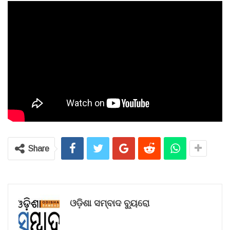
Share
ଓଡ଼ିଶା ସମ୍ବାଦ ବ୍ୟୁରୋ