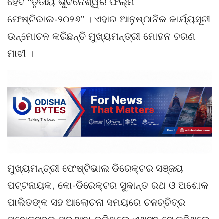
ହେବ “ତୃତୀୟ ଭୁବନେଶ୍ୱର ଫିଲ୍ମ
ଫେଷ୍ଟିଭାଲ-୨୦୨୬” । ଏହାର ଆନୁଷ୍ଠାନିକ କାର୍ଯ୍ୟସୂଚୀ
ଉନ୍ମୋଚନ କରିଛନ୍ତି ମୁଖ୍ୟମନ୍ତ୍ରୀ ମୋହନ ଚରଣ
ମାଝୀ ।
ମୁଖ୍ୟମନ୍ତ୍ରୀ ଫେଷ୍ଟିଭାଲ ଡିରେକ୍ଟର ସଞ୍ଜୟ
ପଟ୍ଟନାୟକ, କୋ-ଡିରେକ୍ଟର ସୁକାନ୍ତ ରଥ ଓ ଅଶୋକ
ପାଲିତଙ୍କ ସହ ଆଲୋଚନା ସମୟରେ ଚଳଚ୍ଚିତ୍ର