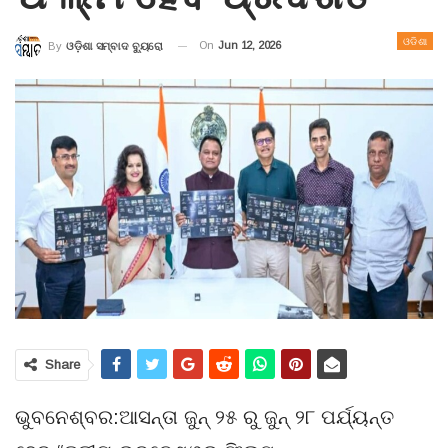
ଓଡିଶା
On
Jun 12, 2026
By
ଓଡ଼ିଶା ସମ୍ବାଦ ବ୍ୟୁରୋ
Share
ଭୁବନେଶ୍ବର:ଆସନ୍ତା ଜୁନ୍ ୨୫ ରୁ ଜୁନ୍ ୨୮ ପର୍ଯ୍ୟନ୍ତ