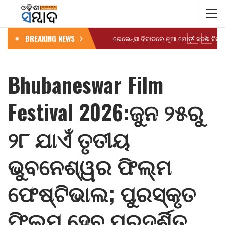
BREAKING NEWS
Bhubaneswar Film
Festival 2026:ଜୁନ ୨୫ରୁ
୨୮ ଯାଏଁ ତୃତୀୟ
ଭୁବନେଶ୍ୱର ଫିଲ୍ମ
ଫେଷ୍ଟିଭାଲ; ପୁରସ୍କୃତ
ଫିଲ୍ମ ହେବ ପ୍ରଦର୍ଶିତ