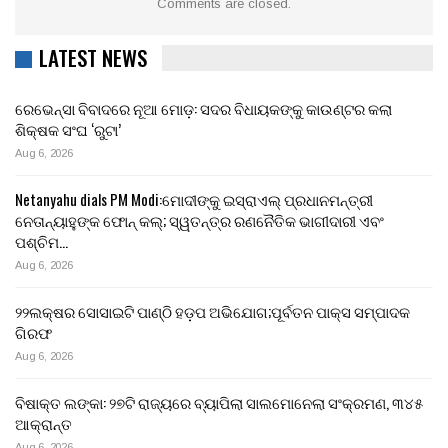
Comments are closed.
LATEST NEWS
ରେଭେନ୍ସା ବିବାଦରେ ନୂଆ ମୋଡ଼: ସଦର ବିଧାୟକଙ୍କୁ କାଉଣ୍ଟର କଲା
ଶିକ୍ଷକ ସଂଘ ‘ରୁଟା’
Aug 6, 2026
Netanyahu dials PM Modi:ମୋଦୀଙ୍କୁ ଇସ୍ରାଏଲ୍ ପ୍ରଧାନମନ୍ତ୍ରୀ
ନେତାନ୍ୟାହୁଙ୍କ ଫୋନ୍ କଲ୍; ସ୍ୱତନ୍ତ୍ର ରଣନୈତିକ ଭାଗୀଦାରୀ ଏବଂ
ପଶ୍ଚିମ…
Aug 6, 2026
୨୨ଲକ୍ଷର ସୋସାଇଟି ପାଣ୍ଠି ହଡ଼ପ ଅଭିଯୋଗ;ପୂର୍ବତନ ପାକ୍ସ ସମ୍ପାଦକ
ଗିରଫ
Aug 6, 2026
ବିଷାକ୍ତ ଲଙ୍କା: ୨୭ଟି ରାଜ୍ୟରେ ବ୍ୟାପିଲା ସାଲମୋନେଲା ସଂକ୍ରମଣ, ୩୪୫
ଆକ୍ରାନ୍ତ
Aug 6, 2026