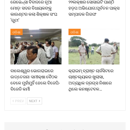
ରେଭେନ୍ସା ବିବାଦରେ ନୂଆ
୨୨ଲକ୍ଷର ସୋସାଇଟି ପାଣ୍ଠି
ମୋଡ଼: ସଦର ବିଧାୟକଙ୍କୁ
ହଡ଼ପ ଅଭିଯୋଗ;ପୂର୍ବତନ ପାକ୍ସ
କାଉଣ୍ଟର କଲା ଶିକ୍ଷକ ସଂଘ
ସମ୍ପାଦକ ଗିରଫ
‘ରୁଟା’
ଓଡିଶା
ଓଡିଶା
ବାଲେଶ୍ୱର ଭୋଗରାଇରେ
କ୍ରାଇମ୍ ବ୍ରାଞ୍ଚ ଚାର୍ଜସିଟରେ
ଉତ୍ତେଜନା: ସମୀକ୍ଷା ବୈଠକ
ଚାଞ୍ଚଲ୍ୟକର ଖୁଲାସା,
ବେଳେ ମୁହାଁମୁହିଁ ହେଲେ ବିଜେପି-
ଅତ୍ୟଧିକ ଡ୍ରଗ୍ସ ନିଶାରେ
ବିଜେଡି କର୍ମୀ
ଥିଲେ କନଷ୍ଟେବଳ…
PREV
NEXT