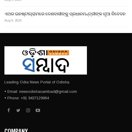
ଏଥର ଇନଷ୍ଟାଗ୍ରାମରେ ଦେଶବାସୀଙ୍କୁ ପ୍ରଧାନମନ୍ତ୍ରୀଙ୍କ ନୂଆ ନିବେଦନ
Aug 6, 2026
Leading Odia News Portal of Odisha.
• Email: newsodishasambad@gmail.com
• Phone: +91 9437129964
COMPANY