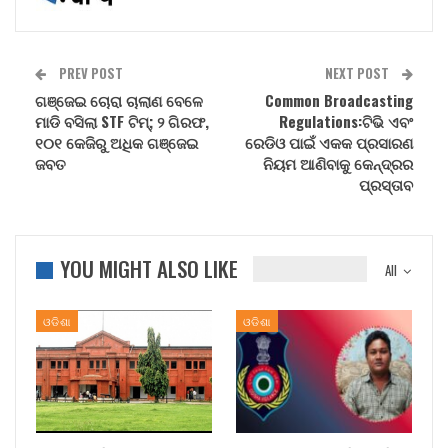
PREV POST
NEXT POST
ଗଞ୍ଜେଇ ଚୋରା ଚାଲାଣ ବେଳେ
Common Broadcasting
ମାଡି ବସିଲା STF ଟିମ୍; ୨ ଗିରଫ,
Regulations:ଟିଭି ଏବଂ
୧୦୧ କେଜିରୁ ଅଧିକ ଗଞ୍ଜେଇ
ରେଡିଓ ପାଇଁ ଏକକ ପ୍ରସାରଣ
ଜବତ
ନିୟମ ଆଣିବାକୁ କେନ୍ଦ୍ରର
ପ୍ରସ୍ତାବ
YOU MIGHT ALSO LIKE
All
ଓଡିଶା
ଓଡିଶା