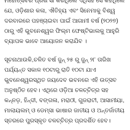
ମହୋତ୍ସବର ପ୍ରଶଂସା କରିଥିଲେ ଏଥିସହ ସେ କହିଥିଲେ
ଯେ, ଓଡ଼ିଶାର କଳା, ଐତିହ୍ୟ ଏବଂ ସିନେମାକୁ ବିଶ୍ୱ
ଦରବାରରେ ପହଞ୍ଚାଇବା ପାଇଁ ଆଗାମୀ ବର୍ଷ (୨୦୨୭)
ଠାରୁ ଏହି ଭୁବନେଶ୍ୱର ଫିଲ୍ମ ଫେଷ୍ଟିଭାଲକୁ ଆହୁରି
ବ୍ୟାପକ ଭାବେ ଆୟୋଜନ କରାଯିବ ।
ସୂଚନାଥାଉକି,ଚଳିତ ବର୍ଷ ଜୁନ୍ ୨୫ ରୁ ଜୁନ୍ ୨୮ ତାରିଖ
ପର୍ଯ୍ୟନ୍ତ ସକାଳ ୧୦ଟାରୁ ରାତି ୧୦ଟା ଯାଏ
ଭୁବନେଶ୍ୱରସ୍ଥିତ ଜୟଦେବ ଭବନରେ ଏହି ଉତ୍ସବ
ଅନୁଷ୍ଠିତ ହେବ। ଏଥିରେ ଓଡ଼ିଆ ଚଳଚ୍ଚିତ୍ର ସହ
କନ୍ନଡ଼, ହିନ୍ଦୀ, ବଙ୍ଗଳା, ମରାଠୀ, ଗୁଜରାଟୀ, ଆସାମୀୟା,
ମାଲାୟଲମ୍‌ ଓ ଡେମ୍‌ସା ଭାଷାର ଜାତୀୟ ଓ ଅନ୍ତର୍ଜାତୀୟ
ସ୍ତରରେ ପୁରସ୍କୃତ ଚଳଚ୍ଚିତ୍ର ପ୍ରଦର୍ଶିତ ହେବ।