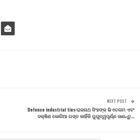
NEXT POST
Defence industrial ties:ରାଜନାଥ ସିଂହଙ୍କ ଭିଏତନାମ ଏବଂ
ଦକ୍ଷିଣ କୋରିଆ ଗସ୍ତ କାହିଁକି ଗୁରୁତ୍ୱପୂର୍ଣ୍ଣ ଜାଣନ୍ତୁ…