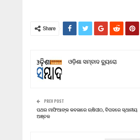
Share
ଓଡ଼ିଶା ସମ୍ବାଦ ବ୍ୟୁରୋ
PREV POST
ପଥର ମାଫିଆଙ୍କ କବଜାରେ ଋଷିପୀଠ, ବିପଦରେ ସ୍ଥାନୀୟ
ଅଞ୍ଚଳ