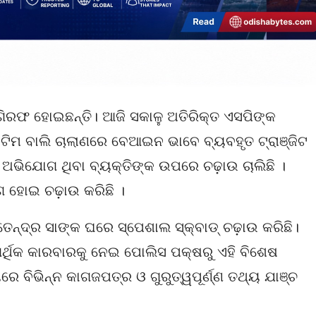
ଗିରଫ ହୋଇଛନ୍ତି। ଆଜି ସକାଳୁ ଅତିରିକ୍ତ ଏସପିଙ୍କ
ଟିମ ବାଲି ଚାଲାଣରେ ବେଆଇନ ଭାବେ ବ୍ୟବହୃତ ଟ୍ରାଞ୍ଜିଟ
ିଯୋଗ ଥିବା ବ୍ୟକ୍ତିଙ୍କ ଉପରେ ଚଢ଼ାଉ ଚାଲିଛି ।
ଗ ହୋଇ ଚଢ଼ାଉ କରିଛି ।
େନ୍ଦ୍ର ସାଙ୍କ ଘରେ ସ୍ପେଶାଲ ସ୍କ୍ବାଡ୍ ଚଢ଼ାଉ କରିଛି।
୍ଥିକ କାରବାରକୁ ନେଇ ପୋଲିସ ପକ୍ଷରୁ ଏହି ବିଶେଷ
ରେ ବିଭିନ୍ନ କାଗଜପତ୍ର ଓ ଗୁରୁତ୍ୱପୂର୍ଣ୍ଣ ତଥ୍ୟ ଯାଞ୍ଚ