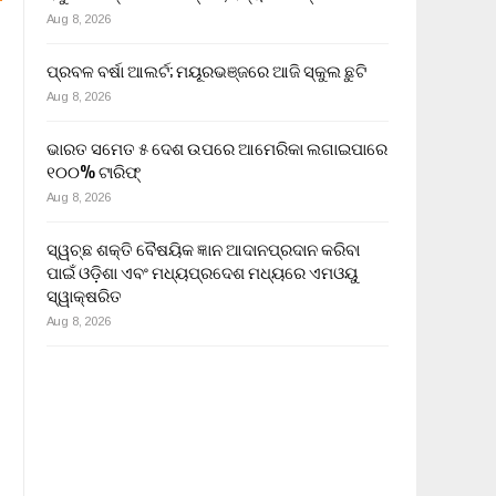
Aug 8, 2026
ପ୍ରବଳ ବର୍ଷା ଆଲର୍ଟ; ମୟୂରଭଞ୍ଜରେ ଆଜି ସ୍କୁଲ ଛୁଟି
Aug 8, 2026
ଭାରତ ସମେତ ୫ ଦେଶ ଉପରେ ଆମେରିକା ଲଗାଇପାରେ
୧୦୦% ଟାରିଫ୍
Aug 8, 2026
ସ୍ୱଚ୍ଛ ଶକ୍ତି ବୈଷୟିକ ଜ୍ଞାନ ଆଦାନପ୍ରଦାନ କରିବା
ପାଇଁ ଓଡ଼ିଶା ଏବଂ ମଧ୍ୟପ୍ରଦେଶ ମଧ୍ୟରେ ଏମଓୟୁ
ସ୍ୱାକ୍ଷରିତ
Aug 8, 2026