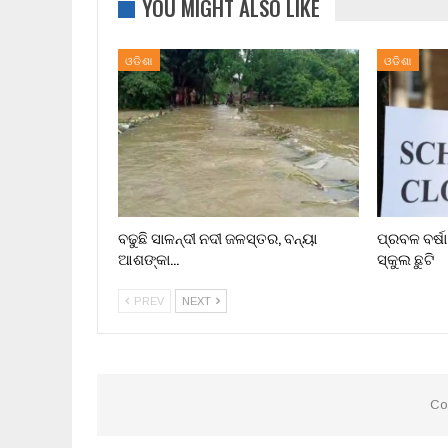
YOU MIGHT ALSO LIKE
ଓଡିଶା
ଓଡିଶା
ବଢୁଛି ସାଳନ୍ଦୀ ନଦୀ ଜଳସ୍ତର, ବନ୍ୟା
ପ୍ରବଳ ବର୍ଷ
ଆଶଙ୍କା…
ସ୍କୁଲ ଛୁଟି
PREV
NEXT
Co