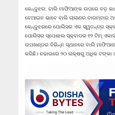
କେନ୍ଦୁଝର: ବାଲି ମାଫିଆଙ୍କ ଉପରେ ବଡ଼ କାର
ବେଆଇନ ଭାବେ ବାଲି ଚାଲାଣର ବାରମ୍ବାର 
କେନ୍ଦୁଝରରେ ପୋଲିସର ଏକ ସ୍ୱତନ୍ତ୍ର ସ୍କ୍ବା
ପୋଲିସର ସ୍ପେଶାଲ ସ୍କ୍ବାଡର ୧୨ ଟିମ୍ ଏକାସ
ଉପଖଣ୍ଡର ବିଭିନ୍ନ ସ୍ଥାନରେ ବାଲି ମାଫିଆଙ୍
କରିଛି। ଚଢାଉରେ ୨୦ ଲକ୍ଷରୁ ଅଧିକ ଟଙ୍କା