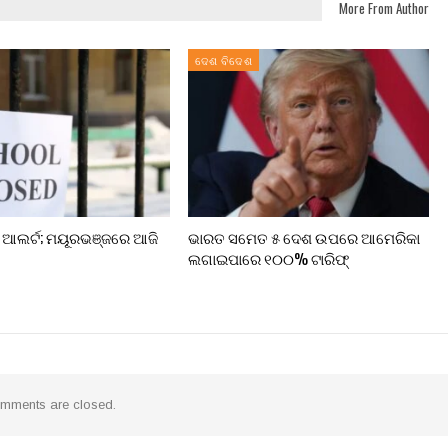
More From Author
ଦେଶ ବିଦେଶ
ା ଆଲର୍ଟ; ମୟୂରଭଞ୍ଜରେ ଆଜି
ଭାରତ ସମେତ ୫ ଦେଶ ଉପରେ ଆମେରିକା
ଲଗାଇପାରେ ୧୦୦% ଟାରିଫ୍
mments are closed.