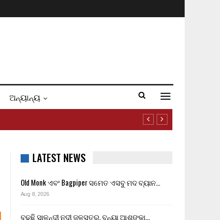
ଅନ୍ୟାନ୍ୟ
LATEST NEWS
Old Monk ଏବଂ Bagpiper ସମେତ ଏସବୁ ମଦ ବ୍ୟାନ…
Aug 8, 2026
ବଢୁଛି ସାଳନ୍ଦୀ ନଦୀ ଜଳସ୍ତର, ବନ୍ୟା ଆଶଙ୍କା…