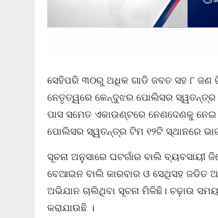
ସେହିପରି ୩୦ରୁ ଅଧିକ ଗାଡି ଜବତ ସହ ୮ ଜଣ 
ନେତୃତ୍ୱରେ କେନ୍ଦୁଝର ପୋଲିସର ସ୍ୱତନ୍ତ୍ର 
ପାସ ସମେତ ଏକାଉଣ୍ଟରେ ନେଣଦେଣକୁ ନେଇ ଅଭ
ପୋଲିସର ସ୍ୱତନ୍ତ୍ର ଟିମ ୧୨ଟି ସ୍ଥାନରେ ଭା
ସୂଚନା ଅନୁସାରେ ଘଟଗାଁର ବାଲି ବ୍ୟବସାୟୀ ଜିତ
ବେଆଇନ ବାଲି କାରବାର ଓ ସେଥିସହ ଜଡିତ ଆର
ଅଭିଯାନ ଚାଲିଥିବା ସୂଚନା ମିଳିଛି। ଚଢ଼ାଉ ସମୟ
କରାଯାଉଛି ।