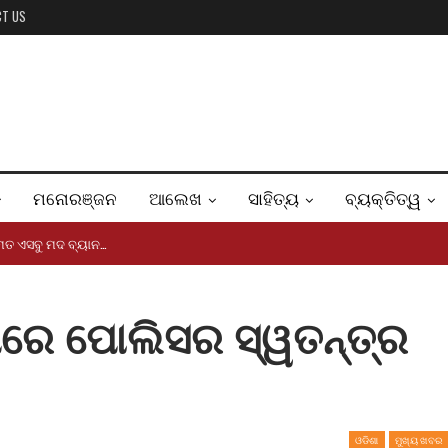
CT US
ମନୋରଞ୍ଜନ
ଆଲେଖ
ସାହିତ୍ୟ
ବ୍ୟକ୍ତିତ୍ୱ
ମେତ ଏସବୁ ମଦ ବ୍ୟାନ…
ରେ ପୋଲିସର ସ୍ୱତନ୍ତ୍ର
ଓଡିଶା
ମୁଖ୍ୟ ଖବର