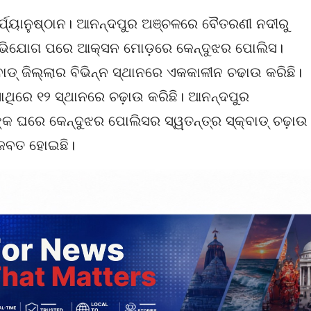
୍ଯ୍ୟାନୁଷ୍ଠାନ। ଆନନ୍ଦପୁର ଅଞ୍ଚଳରେ ବୈତରଣୀ ନଦୀରୁ
ଅଭିଯୋଗ ପରେ ଆକ୍ସନ ମୋଡ଼ରେ କେନ୍ଦୁଝର ପୋଲିସ।
ଡ୍ ଜିଲ୍ଲାର ବିଭିନ୍ନ ସ୍ଥାନରେ ଏକକାଳୀନ ଚଢାଉ କରିଛି।
ାଥିରେ ୧୨ ସ୍ଥାନରେ ଚଢ଼ାଉ କରିଛି। ଆନନ୍ଦପୁର
କ ଘରେ କେନ୍ଦୁଝର ପୋଲିସର ସ୍ୱତନ୍ତ୍ର ସ୍କ୍ବାଡ୍ ଚଢ଼ାଉ
 ଜବତ ହୋଇଛି।