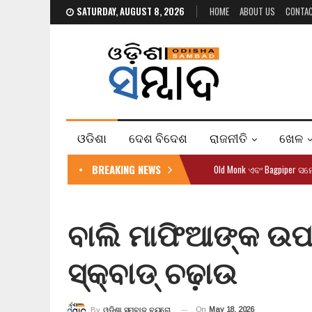
SATURDAY, AUGUST 8, 2026
HOME
ABOUT US
CONTA
ଓଡିଶା
ଦେଶ ବିଦେଶ
ରାଜନୀତି
ଖେଳ
BREAKING NEWS
Old Monk ଏବଂ Bagpiper ସ
ବାଲି ମାଫିଆଙ୍କ ଉପ
ସ୍କ୍ବାଡ୍ ଚଢ଼ାଉ
On
May 18, 2026
By
ଓଡ଼ିଶା ସମ୍ବାଦ ବ୍ୟୁରୋ