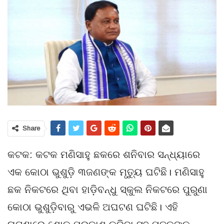
Share
କଟକ: କଟକ ମଣିସାହୁ ଛକରେ ଶନିବାର ସନ୍ଧ୍ୟାରେ
ଏକ କୋଠା ଭୁଶୁଡ଼ି ୩ଜଣଙ୍କ ମୃତ୍ୟୁ ଘଟିଛି। ମଣିସାହୁ
ଛକ ନିକଟରେ ଥିବା ହାଡ଼ିବନ୍ଧୁ ସ୍କୁଲ ନିକଟରେ ପୁରୁଣା
କୋଠା ଭୁଶୁଡ଼ିବାରୁ ଏଭଳି ଅଘଟଣ ଘଟିଛି। ଏହି