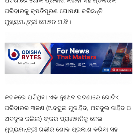
ଘଟଣାରେ ଶୋକ ପ୍ରକାଶ କରିବା ସହ ମୃତକଙ୍କ
ପରିବାରକୁ କ୍ଷତିପୂରଣ ଘୋଷଣା କରିଛନ୍ତି
ମୁଖ୍ୟମନ୍ତ୍ରୀ ମୋହନ ମାଝି।
କଟକରେ ଘଟିଥିବା ଏକ ଦୁଃଖଦ ଘଟଣାରେ ଗୋଟିଏ
ପରିବାରର ୩ଜଣ (ଅବଦୁଲ ମୁଜାହିଦ, ଅବଦୁଲ ଜାହିଦ ଓ
ଅବଦୁଲ ଜଲିଲ) ଙ୍କର ପ୍ରାଣହାନିକୁ ନେଇ
ମୁଖ୍ୟମନ୍ତ୍ରୀ ଗଭୀର ଶୋକ ପ୍ରକାଶ କରିବା ସହ