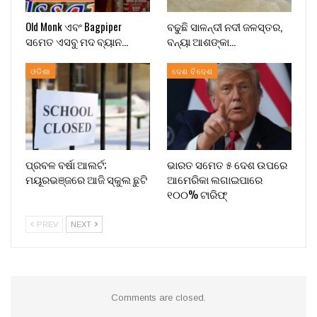
Old Monk ଏବଂ Bagpiper
ବଢୁଛି ସାଳନ୍ଦୀ ନଦୀ ଜଳସ୍ତର,
ସମେତ ଏସବୁ ମଦ ବ୍ୟାନ…
ବନ୍ୟା ଆଶଙ୍କା…
ଓଡିଶା
ଦେଶ ବିଦେଶ
ପ୍ରବଳ ବର୍ଷା ଆଲର୍ଟ;
ଭାରତ ସମେତ ୫ ଦେଶ ଉପରେ
ମୟୂରଭଞ୍ଜରେ ଆଜି ସ୍କୁଲ ଛୁଟି
ଆମେରିକା ଲଗାଇପାରେ
୧୦୦% ଟାରିଫ୍
PREV
NEXT
Comments are closed.