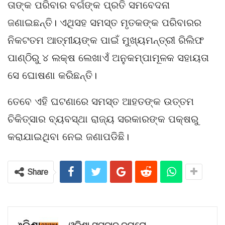
ତାଙ୍କ ପରିବାର ବର୍ଗଙ୍କ ପ୍ରତି ସମବେଦନା
ଜଣାଇଛନ୍ତି। ଏଥିସହ ସମସ୍ତ ମୃତକଙ୍କ ପରିବାରର
ନିକଟତମ ଆତ୍ମୀୟଙ୍କ ପାଇଁ ମୁଖ୍ୟମନ୍ତ୍ରୀ ରିଲିଫ
ପାଣ୍ଠିରୁ ୪ ଲକ୍ଷ ଲେଖାଏଁ ଅନୁକମ୍ପାମୂଳକ ସହାୟତା
ସେ ଘୋଷଣା କରିଛନ୍ତି।
ତେବେ ଏହି ଘଟଣାରେ ସମସ୍ତ ଆହତଙ୍କ ଉତ୍ତମ
ଚିକିତ୍ସାର ବ୍ୟବସ୍ଥା ରାଜ୍ୟ ସରକାରଙ୍କ ପକ୍ଷରୁ
କରାଯାଇଥିବା ନେଇ ଜଣାପଡିଛି।
Share
ଓଡ଼ିଶା ସମ୍ବାଦ ବ୍ୟୁରୋ