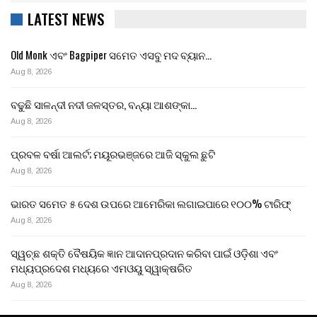
LATEST NEWS
Old Monk ଏବଂ Bagpiper ସମେତ ଏସବୁ ମଦ ବ୍ୟାନ…
Aug 8, 2026
ବଢୁଛି ସାଳନ୍ଦୀ ନଦୀ ଜଳସ୍ତର, ବନ୍ୟା ଆଶଙ୍କା…
Aug 8, 2026
ପ୍ରବଳ ବର୍ଷା ଆଲର୍ଟ; ମୟୂରଭଞ୍ଜରେ ଆଜି ସ୍କୁଲ ଛୁଟି
Aug 8, 2026
ଭାରତ ସମେତ ୫ ଦେଶ ଉପରେ ଆମେରିକା ଲଗାଇପାରେ ୧୦୦% ଟାରିଫ୍
Aug 8, 2026
ସ୍ୱଚ୍ଛ ଶକ୍ତି ବୈଷୟିକ ଜ୍ଞାନ ଆଦାନପ୍ରଦାନ କରିବା ପାଇଁ ଓଡ଼ିଶା ଏବଂ
ମଧ୍ୟପ୍ରଦେଶ ମଧ୍ୟରେ ଏମଓୟୁ ସ୍ୱାକ୍ଷରିତ
Aug 8, 2026