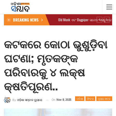
BREAKING NEWS
Old Monk ଏବଂ Bagpiper ସମେତ ଏସବୁ ମଦ ବ
କଟକରେ କୋଠା ଭୁଶୁଡ଼ିବା
ଘଟଣା; ମୃତକଙ୍କ
ପରିବାରକୁ ୪ ଲକ୍ଷ
କ୍ଷତିପୂରଣ..
ଓଡିଶା
ଫିଚର
ମୁଖ୍ୟ ଖବର
On
Nov 8, 2025
By
ଓଡ଼ିଶା ସମ୍ବାଦ ବ୍ୟୁରୋ