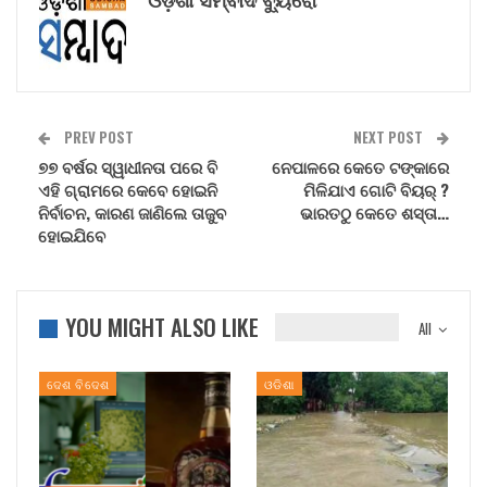
PREV POST
NEXT POST
୭୭ ବର୍ଷର ସ୍ୱାଧୀନତା ପରେ ବି
ନେପାଳରେ କେତେ ଟଙ୍କାରେ
ଏହି ଗ୍ରାମରେ କେବେ ହୋଇନି
ମିଳିଯାଏ ଗୋଟି ବିୟର୍ ?
ନିର୍ବାଚନ, କାରଣ ଜାଣିଲେ ତାଜୁବ
ଭାରତଠୁ କେତେ ଶସ୍ତା…
ହୋଇଯିବେ
YOU MIGHT ALSO LIKE
All
ଦେଶ ବିଦେଶ
ଓଡିଶା