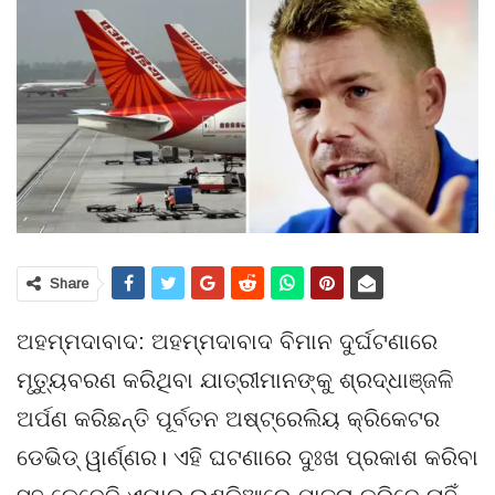
Share
ଅହମ୍ମଦାବାଦ: ଅହମ୍ମଦାବାଦ ବିମାନ ଦୁର୍ଘଟଣାରେ
ମୃତ୍ୟୁବରଣ କରିଥିବା ଯାତ୍ରୀମାନଙ୍କୁ ଶ୍ରଦ୍ଧାଞ୍ଜଳି
ଅର୍ପଣ କରିଛନ୍ତି ପୂର୍ବତନ ଅଷ୍ଟ୍ରେଲିୟ କ୍ରିକେଟର
ଡେଭିଡ୍ ୱାର୍ଣ୍ଣର। ଏହି ଘଟଣାରେ ଦୁଃଖ ପ୍ରକାଶ କରିବା