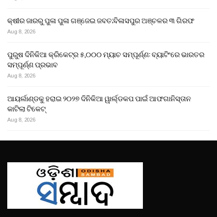
କ୍ଷୀର ଜାରରୁ ପୁଳା ପୁଳା ଗଞ୍ଜେଇ ଜବତ;ବିଳାସପୁର ଅଞ୍ଚଳର ୩ ଗିରଫ
Aug 8, 2026
ପୁରୁଷ ଦିନିକିଆ କ୍ରିକେଟ୍‌ର ୫,୦୦୦ ମ୍ୟାଚ ସମ୍ପୂର୍ଣ୍ଣ: ବ୍ୟାଟିଂରେ ଭାରତର
ସମ୍ପୂର୍ଣ୍ଣ ପ୍ରଭାବ
Aug 8, 2026
ଆୟର୍ଲାଣ୍ଡକୁ ହରାଇ ୨୦୨୭ ଦିନିକିଆ ୱାର୍ଲ୍ଡକପ ପାଇଁ ଆଫଗାନିସ୍ତାନ
କାଟିଲା ଟିକେଟ୍
Aug 8, 2026