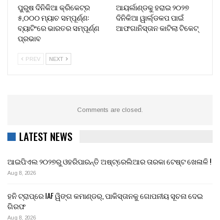
ପୁରୁଷ ଦିନିକିଆ କ୍ରିକେଟ୍‌ର
ଆୟର୍ଲାଣ୍ଡକୁ ହରାଇ ୨୦୨୭
୫,୦୦୦ ମ୍ୟାଚ ସମ୍ପୂର୍ଣ୍ଣ:
ଦିନିକିଆ ୱାର୍ଲ୍ଡକପ ପାଇଁ
ବ୍ୟାଟିଂରେ ଭାରତର ସମ୍ପୂର୍ଣ୍ଣ
ଆଫଗାନିସ୍ତାନ କାଟିଲା ଟିକେଟ୍
ପ୍ରଭାବ
PREV
NEXT
Comments are closed.
LATEST NEWS
ଆଇପିଏଲ ୨୦୨୭ରୁ ଓହରିପାରନ୍ତି ଅଷ୍ଟ୍ରେଲିଆର ତାରକା ଟେଷ୍ଟ ଖେଳାଳି !
Aug 8, 2026
ହନି ଟ୍ରାପ୍‌ରେ IAF ୱିଙ୍ଗ କମାଣ୍ଡର୍, ପାକିସ୍ତାନକୁ ଗୋପନୀୟ ସୂଚନା ଦେଇ
ଗିରଫ
Aug 8, 2026