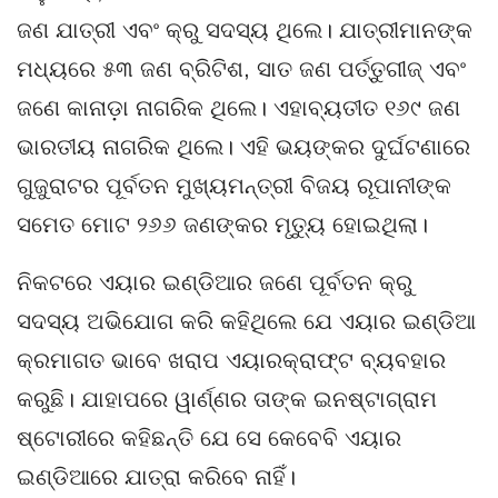
ଜଣ ଯାତ୍ରୀ ଏବଂ କ୍ରୁ ସଦସ୍ୟ ଥିଲେ। ଯାତ୍ରୀମାନଙ୍କ
ମଧ୍ୟରେ ୫୩ ଜଣ ବ୍ରିଟିଶ, ସାତ ଜଣ ପର୍ତ୍ତୁଗୀଜ୍ ଏବଂ
ଜଣେ କାନାଡ଼ା ନାଗରିକ ଥିଲେ। ଏହାବ୍ୟତୀତ ୧୬୯ ଜଣ
ଭାରତୀୟ ନାଗରିକ ଥିଲେ। ଏହି ଭୟଙ୍କର ଦୁର୍ଘଟଣାରେ
ଗୁଜୁରାଟର ପୂର୍ବତନ ମୁଖ୍ୟମନ୍ତ୍ରୀ ବିଜୟ ରୂପାନୀଙ୍କ
ସମେତ ମୋଟ ୨୬୬ ଜଣଙ୍କର ମୃତ୍ୟୁ ହୋଇଥିଲା।
ନିକଟରେ ଏୟାର ଇଣ୍ଡିଆର ଜଣେ ପୂର୍ବତନ କ୍ରୁ
ସଦସ୍ୟ ଅଭିଯୋଗ କରି କହିଥିଲେ ଯେ ଏୟାର ଇଣ୍ଡିଆ
କ୍ରମାଗତ ଭାବେ ଖରାପ ଏୟାରକ୍ରାଫ୍ଟ ବ୍ୟବହାର
କରୁଛି। ଯାହାପରେ ୱାର୍ଣ୍ଣର ତାଙ୍କ ଇନଷ୍ଟାଗ୍ରାମ
ଷ୍ଟୋରୀରେ କହିଛନ୍ତି ଯେ ସେ କେବେବି ଏୟାର
ଇଣ୍ଡିଆରେ ଯାତ୍ରା କରିବେ ନାହିଁ।