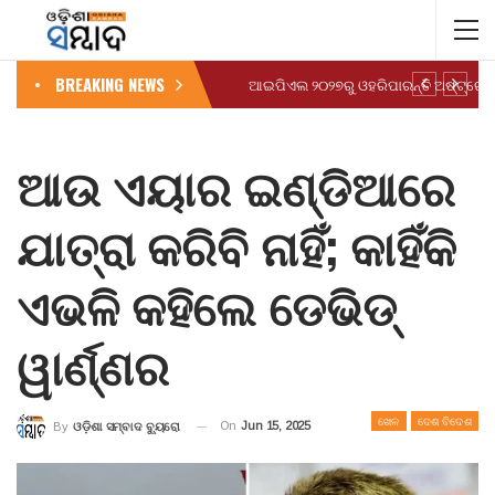
BREAKING NEWS
ଆଉ ଏୟାର ଇଣ୍ଡିଆରେ
ଯାତ୍ରା କରିବି ନାହିଁ; କାହିଁକି
ଏଭଳି କହିଲେ ଡେଭିଡ୍
ୱାର୍ଣ୍ଣର
ଖେଳ
ଦେଶ ବିଦେଶ
On
Jun 15, 2025
By
ଓଡ଼ିଶା ସମ୍ବାଦ ବ୍ୟୁରୋ