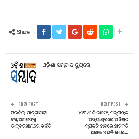
Share
ଓଡ଼ିଶା ସମ୍ବାଦ ବ୍ୟୁରୋ
PREV POST
NEXT POST
ଓଲଟିଲା ଯାତ୍ରୀବାହୀ
‘୪୯୮ଏ’ ଟି କାଫେ; ପତ୍ନୀଙ୍କ
ବସ୍‌,ଆହତଙ୍କୁ
ଅତ୍ୟାଚାରରେ ଅତିଷ୍ଠ
ଡାକ୍ତରଖାନାରେ ଭର୍ତ୍ତି
ବ୍ୟକ୍ତି ହାତରେ ହାତକଡି
ପକାଇ ଏଭଳି କଲେ…