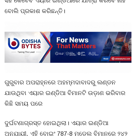
ସହ କେବେବି ଏୟାର ଇଣ୍ଡିଆରେ ଯାତ୍ରା କରିବେ ନାହିଁ
ବୋଲି ପ୍ରକାଶ କରିଛନ୍ତି।
ଗୁରୁବାର ଅପରାହ୍ନରେ ଅହମ୍ମଦାବାଦରୁ ଲଣ୍ଡନ
ଯାଉଥିବା ଏୟାର ଇଣ୍ଡିଆ ବିମାନଟି ଉଡ଼ାଣ ଭରିବାର
କିଛି ସମୟ ପରେ
ଦୁର୍ଘଟଣାଗ୍ରସ୍ତ ହୋଇଥିଲା। ଏୟାର ଇଣ୍ଡିଆ
ଅନୁଯାୟୀ, ଏହି ବୋଇଂ 787-8 ମଡେଲ ବିମାନରେ ୨୪୨