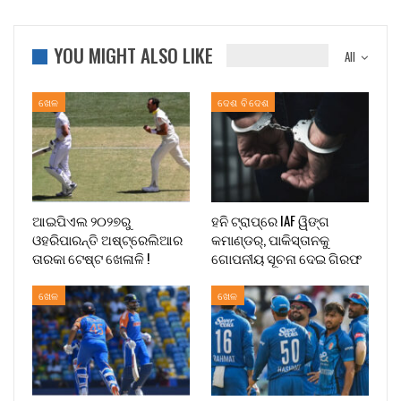
YOU MIGHT ALSO LIKE
All
ଖେଳ
ଦେଶ ବିଦେଶ
ଆଇପିଏଲ ୨୦୨୭ରୁ
ହନି ଟ୍ରାପ୍‌ରେ IAF ୱିଙ୍ଗ
ଓହରିପାରନ୍ତି ଅଷ୍ଟ୍ରେଲିଆର
କମାଣ୍ଡର୍, ପାକିସ୍ତାନକୁ
ତାରକା ଟେଷ୍ଟ ଖେଳାଳି !
ଗୋପନୀୟ ସୂଚନା ଦେଇ ଗିରଫ
ଖେଳ
ଖେଳ