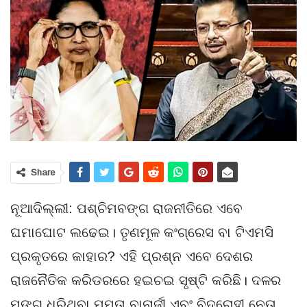
Share
ନୂଆଦିଲ୍ଲୀ: ପଶ୍ଚିମବଙ୍ଗ ରାଜନୀତିରେ ଏବେ
ଘମାଘୋଟ ଲଢେଇ। ତୃଣମୂଳ କଂଗ୍ରେସ ବା ଟିଏମସି
ପ୍ରକୃତରେ କାହାର? ଏହି ପ୍ରଶ୍ନ ଏବେ ଦେଶର
ରାଜନୈତିକ କରିଡରରେ ହଇଚଇ ସୃଷ୍ଟି କରିଛି। ଦଳର
ମଙ୍ଗ ଧରିଥିବା ମମତା ବାନାର୍ଜୀ ଏବଂ ବିଦ୍ରୋହୀ ନେତା