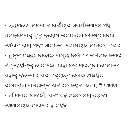
ଅନ୍ୟପଟେ, ମମତା ବାନାର୍ଜୀଙ୍କ ସମର୍ଥକମାନେ ଏହି
ପଦକ୍ଷେପକୁ ଦୃଢ଼ ବିରୋଧ କରିଛନ୍ତି। ବରିଷ୍ଠ ନେତା
ସୌଗତ ରାୟ ଏବଂ ସାଗରିକା ଘୋଷଙ୍କ ମତରେ, ଦଳର
ଅଧିକୃତ ସଭ୍ୟ ନହୋଇ ମଧ୍ୟ ନିର୍ବାଚନ କମିଶନ କିପରି
ବିଦ୍ରୋହୀଙ୍କୁ ଭେଟିଲେ, ତାହା ବଡ଼ ପ୍ରଶ୍ନ। ସେମାନେ
ଏହାକୁ ବିଜେପିର ଏକ ଚକ୍ରାନ୍ତ ବୋଲି ଅଭିହିତ
କରିଛନ୍ତି। ମମତାଙ୍କ ଶିବିରର କହିବା କଥା, “ଟିଏମସି
ଅର୍ଥ ମମତା ବାନାର୍ଜୀ, ଏବଂ ଏହି ଦଳର ନିୟନ୍ତ୍ରଣ
ସେମାନଙ୍କ ପାଖରେ ହିଁ ରହିଛି।”