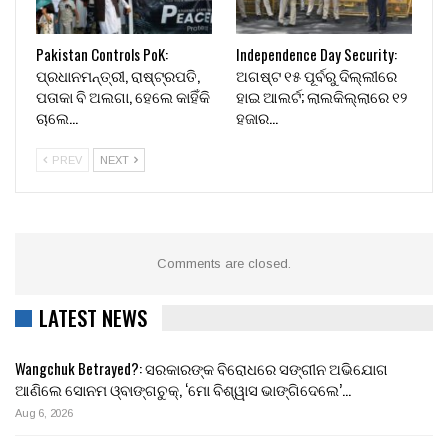
Pakistan Controls PoK:
Independence Day Security:
ପ୍ରଧାନମନ୍ତ୍ରୀ, ରାଷ୍ଟ୍ରପତି,
ଅଗଷ୍ଟ ୧୫ ପୂର୍ବରୁ ଦିଲ୍ଲୀରେ
ପତାକା ବି ଅଲଗା, ହେଲେ କାହିଁକି
ହାଇ ଆଲର୍ଟ; ଲାଲକିଲ୍ଲାରେ ୧୨
ଚାଲେ…
ହଜାର…
PREV
NEXT
Comments are closed.
LATEST NEWS
Wangchuk Betrayed?: ସରକାରଙ୍କ ବିରୋଧରେ ସଙ୍ଗୀନ ଅଭିଯୋଗ
ଆଣିଲେ ସୋନମ ଓ୍ବାଙ୍ଗଚୁକ୍, ‘ମୋ ବିଶ୍ୱାସ ଭାଙ୍ଗିଦେଲେ’…
Aug 6, 2026