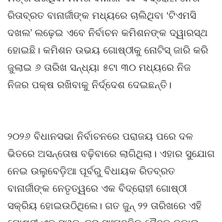
ରିତାବ୍ରତ ବାନାର୍ଜୀଙ୍କ ମଧ୍ୟରେ ଚାଲିଥିବା ‘ଟିଏମସି
ଦଖଲ’ ଲଢ଼େଇ ଏବେ ନିର୍ବାଚନ କମିଶନଙ୍କ ଦ୍ୱାରସ୍ଥ
ହୋଇଛି। କମିଶନ ଉଭୟ ଗୋଷ୍ଠୀକୁ ନୋଟିସ୍ ଜାରି କରି
ଜୁଲାଇ ୬ ତାରିଖ ସନ୍ଧ୍ୟା ୫ଟା ୩୦ ମଧ୍ୟରେ ନିଜ
ନିଜର ପକ୍ଷ ରଖିବାକୁ ନିର୍ଦ୍ଦେଶ ଦେଇଛନ୍ତି।
୨୦୨୬ ବିଧାନସଭା ନିର୍ବାଚନରେ ପରାଜୟ ପରେ ଦଳ
ଭିତରେ ଅସନ୍ତୋଷ ବଢ଼ିବାରେ ଲାଗିଥିଲା। ଏହାର ସୁଯୋଗ
ନେଇ ଉଲୁବେଡ଼ିଆ ପୂର୍ବରୁ ବିଧାୟକ ରିତବ୍ରତ
ବାନାର୍ଜୀଙ୍କ ନେତୃତ୍ୱରେ ଏକ ବିଦ୍ରୋହୀ ଗୋଷ୍ଠୀ
ସକ୍ରିୟ ହୋଇଉଠିଥିଲେ। ଗତ ଜୁନ୍ ୨୨ ତାରିଖରେ ଏହି