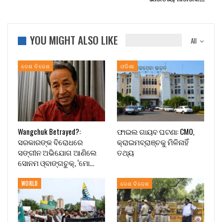
YOU MIGHT ALSO LIKE
All
ଦେଶ ବିଦେଶ
ଓଡିଶା
Wangchuk Betrayed?:
ଫାଇଲ ଗାୟବ ଘଟଣା: CMO,
ସରକାରଙ୍କ ବିରୋଧରେ
କ୍ରାଇମବ୍ରାଞ୍ଚକୁ ମିଳିନାହିଁ
ସଙ୍ଗୀନ ଅଭିଯୋଗ ଆଣିଲେ
ତଥ୍ୟ
ସୋନମ ଓ୍ବାଙ୍ଗଚୁକ୍, ‘ମୋ…
WORLD
ଦେଶ ବିଦେଶ