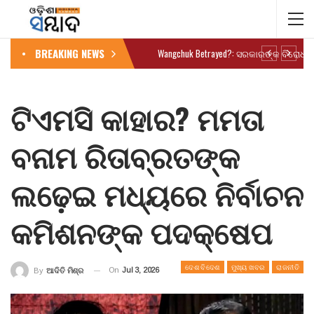
BREAKING NEWS
ଟିଏମସି କାହାର? ମମତା
ବନାମ ରିତାବ୍ରତଙ୍କ
ଲଢ଼େଇ ମଧ୍ୟରେ ନିର୍ବାଚନ
କମିଶନଙ୍କ ପଦକ୍ଷେପ
ଦେଶ ବିଦେଶ
ମୁଖ୍ୟ ଖବର
ରାଜନୀତି
On
Jul 3, 2026
By
ଆଦିତି ମିଶ୍ର