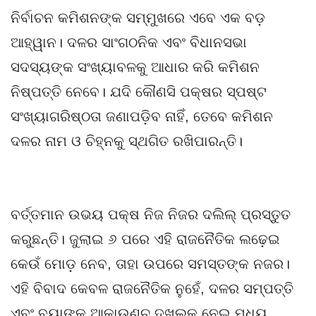
ନିର୍ବାଚନ କମିଶନଙ୍କ ସମ୍ମୁଖରେ ଏବେ ଏକ ବଡ଼
ଆହ୍ୱାନ। ଦଳର ସାଂଗଠନିକ ଏବଂ ବିଧାନସଭା
ସଦସ୍ୟଙ୍କ ସଂଖ୍ୟାବଳକୁ ଆଧାର କରି କମିଶନ
ନିଷ୍ପତ୍ତି ନେବେ। ଯଦି କୌଣସି ପକ୍ଷର ସ୍ପଷ୍ଟ
ସଂଖ୍ୟାଗରିଷ୍ଠତା ଜଣାପଡ଼ିବ ନାହିଁ, ତେବେ କମିଶନ
ଦଳର ନାମ ଓ ଚିହ୍ନକୁ ସ୍ଥଗିତ ରଖିପାରନ୍ତି।
ବର୍ତ୍ତମାନ ଉଭୟ ପକ୍ଷ ନିଜ ନିଜର ଦଲିଲ୍ ପ୍ରସ୍ତୁତ
କରୁଛନ୍ତି। ଜୁଲାଇ ୬ ପରେ ଏହି ରାଜନୈତିକ ଲଢ଼େଇ
କେଉଁ ମୋଡ଼ ନେବ, ତାହା ଉପରେ ସମସ୍ତଙ୍କ ନଜର।
ଏହି ବିବାଦ କେବଳ ରାଜନୈତିକ ନୁହେଁ, ଦଳର ସମ୍ପତ୍ତି
ଏବଂ ବ୍ୟାଙ୍କ ଆକାଉଣ୍ଚ ଦଖଲକୁ ନେଇ ମଧ୍ୟ