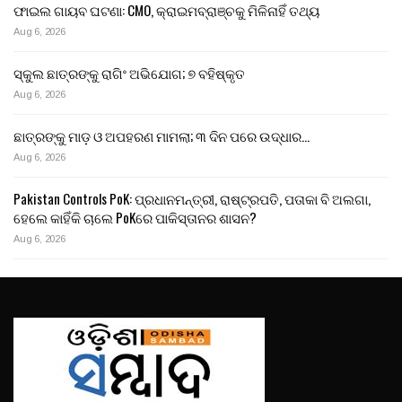
ଫାଇଲ ଗାୟବ ଘଟଣା: CMO, କ୍ରାଇମବ୍ରାଞ୍ଚକୁ ମିଳିନାହିଁ ତଥ୍ୟ
Aug 6, 2026
ସ୍କୁଲ ଛାତ୍ରଙ୍କୁ ରାଗିଂ ଅଭିଯୋଗ; ୭ ବହିଷ୍କୃତ
Aug 6, 2026
ଛାତ୍ରଙ୍କୁ ମାଡ଼ ଓ ଅପହରଣ ମାମଲା; ୩ ଦିନ ପରେ ଉଦ୍ଧାର…
Aug 6, 2026
Pakistan Controls PoK: ପ୍ରଧାନମନ୍ତ୍ରୀ, ରାଷ୍ଟ୍ରପତି, ପତାକା ବି ଅଲଗା,
ହେଲେ କାହିଁକି ଚାଲେ PoKରେ ପାକିସ୍ତାନର ଶାସନ?
Aug 6, 2026