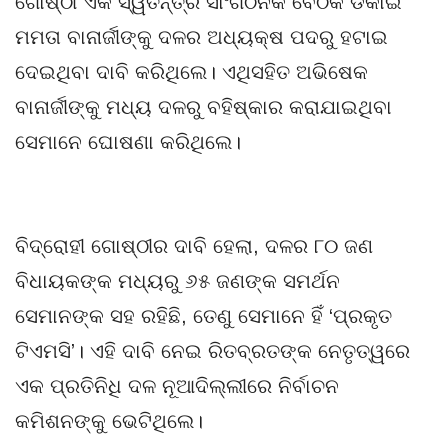
ଗୋଷ୍ଠୀ ଏକ ସ୍ୱତନ୍ତ୍ର ସାଂଗଠନିକ ବୈଠକ ଡକାଇ
ମମତା ବାନାର୍ଜୀଙ୍କୁ ଦଳର ଅଧ୍ୟକ୍ଷ ପଦରୁ ହଟାଇ
ଦେଇଥିବା ଦାବି କରିଥିଲେ। ଏଥିସହିତ ଅଭିଷେକ
ବାନାର୍ଜୀଙ୍କୁ ମଧ୍ୟ ଦଳରୁ ବହିଷ୍କାର କରାଯାଇଥିବା
ସେମାନେ ଘୋଷଣା କରିଥିଲେ।
ବିଦ୍ରୋହୀ ଗୋଷ୍ଠୀର ଦାବି ହେଲା, ଦଳର ୮୦ ଜଣ
ବିଧାୟକଙ୍କ ମଧ୍ୟରୁ ୬୫ ଜଣଙ୍କ ସମର୍ଥନ
ସେମାନଙ୍କ ସହ ରହିଛି, ତେଣୁ ସେମାନେ ହିଁ ‘ପ୍ରକୃତ
ଟିଏମସି’। ଏହି ଦାବି ନେଇ ରିତବ୍ରତଙ୍କ ନେତୃତ୍ୱରେ
ଏକ ପ୍ରତିନିଧି ଦଳ ନୂଆଦିଲ୍ଲୀରେ ନିର୍ବାଚନ
କମିଶନଙ୍କୁ ଭେଟିଥିଲେ।