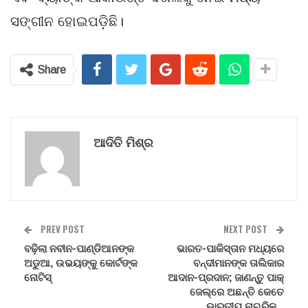
ସଙ୍ଗୀନ ହୋଇପଡ଼ିଛି।
Share
ଆଦିତି ମିଶ୍ର
PREV POST
NEXT POST
ବଢ଼ିଲା ନବୀନ-ପାଣ୍ଡିଆନଙ୍କ
ଭାରତ-ପାକିସ୍ତାନ ମଧ୍ୟରେ
ଅଡୁଆ, ଉଭୟଙ୍କୁ କୋର୍ଟଙ୍କ
ବନ୍ଦୀମାନଙ୍କ ତାଲିକାର
ନୋଟିସ୍
ଆଦାନ-ପ୍ରଦାନ; ଜାଣନ୍ତୁ ପାକ୍
ଜେଲ୍‌ରେ ଅଛନ୍ତି କେତେ
ଭାରତୀୟ ନାଗରିକ…