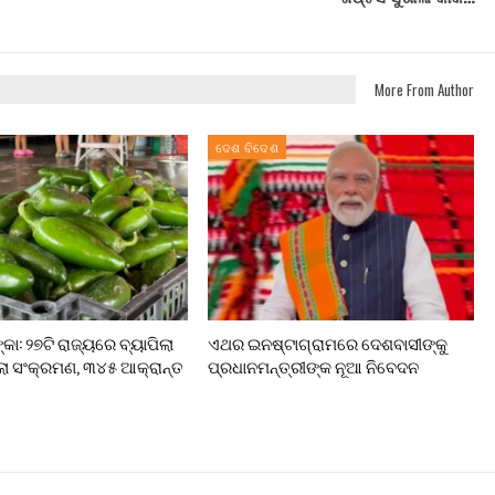
More From Author
ଦେଶ ବିଦେଶ
କା: ୨୭ଟି ରାଜ୍ୟରେ ବ୍ୟାପିଲା
ଏଥର ଇନଷ୍ଟାଗ୍ରାମରେ ଦେଶବାସୀଙ୍କୁ
 ସଂକ୍ରମଣ, ୩୪୫ ଆକ୍ରାନ୍ତ
ପ୍ରଧାନମନ୍ତ୍ରୀଙ୍କ ନୂଆ ନିବେଦନ