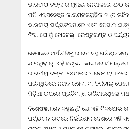
ଭାରତୀୟ ଟଙ୍କାର ମୂଲ୍ୟ ନେପାଳରେ ୧୬୦ ନେପା
ମନି ଏକ୍ସଚେଞ୍ଜ କାଉଣ୍ଟରଗୁଡ଼ିକ ବନ୍ଦ ରହି
ଭାରତୀୟ ପର୍ଯ୍ୟଟକମାନେ ଏବେ ନେପାଳ ଯାତ୍ରା 
ହିଂସା ଯୋଗୁଁ ହୋଟେଲ୍, ରେଷ୍ଟୁରାଣ୍ଟ ଓ ପର୍ଯ୍ୟ
ନେପାଳର ଅର୍ଥନୀତିକୁ ଭାରତ ସହ ଘନିଷ୍ଠ ସମ୍ପର
ଯାଉଥିବାରୁ, ଏହି ସଙ୍କଟ ଭାରତର ସୀମାନ୍ତବର୍ତ
ଭାରତୀୟ ଟଙ୍କା ନେପାଳର ଅନେକ ସ୍ଥାନରେ 
ପରିସ୍ଥିତିରେ ନଗଦ ରଖିବା ବା ଡିଜିଟାଲ୍ ପେ
ମିଡ଼ିଆ ଉପରେ ପ୍ରତିବନ୍ଧ ଉଠିଯାଇଥିଲେ ମଧ୍
ବିଶେଷଜ୍ଞମାନେ କହୁଛନ୍ତି ଯେ ଏହି ବିକ୍ଷୋଭ ନ
ପର୍ଯ୍ୟଟନ ଉପରେ ନିର୍ଭରଶୀଳ ଦେଶରେ ଏହି ସଙ
ମୂଲ୍ୟ ଅଧିକ ଅସ୍ଥିର ହୋଇପାରେ। ଭାରତ ସର