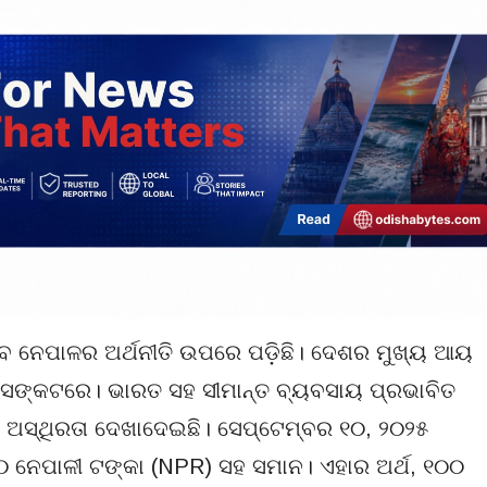
ାବ ନେପାଳର ଅର୍ଥନୀତି ଉପରେ ପଡ଼ିଛି। ଦେଶର ମୁଖ୍ୟ ଆୟ
 ସଙ୍କଟରେ। ଭାରତ ସହ ସୀମାନ୍ତ ବ୍ୟବସାୟ ପ୍ରଭାବିତ
େ ଅସ୍ଥିରତା ଦେଖାଦେଇଛି। ସେପ୍ଟେମ୍ବର ୧୦, ୨୦୨୫
.୬୦ ନେପାଳୀ ଟଙ୍କା (NPR) ସହ ସମାନ। ଏହାର ଅର୍ଥ, ୧୦୦