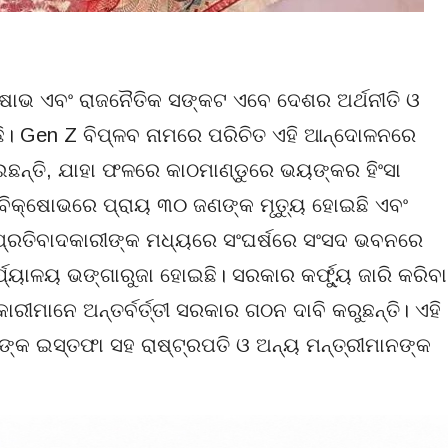
୍ଷୋଭ ଏବଂ ରାଜନୈତିକ ସଙ୍କଟ ଏବେ ଦେଶର ଅର୍ଥନୀତି ଓ
ଛି। Gen Z ବିପ୍ଳବ ନାମରେ ପରିଚିତ ଏହି ଆନ୍ଦୋଳନରେ
ଲାଇଛନ୍ତି, ଯାହା ଫଳରେ କାଠମାଣ୍ଡୁରେ ଭୟଙ୍କର ହିଂସା
ହି ବିକ୍ଷୋଭରେ ପ୍ରାୟ ୩୦ ଜଣଙ୍କ ମୃତ୍ୟୁ ହୋଇଛି ଏବଂ
ପ୍ରତିବାଦକାରୀଙ୍କ ମଧ୍ୟରେ ସଂଘର୍ଷରେ ସଂସଦ ଭବନରେ
ଯ୍ୟାଳୟ ଭଙ୍ଗାରୁଜା ହୋଇଛି। ସରକାର କର୍ଫ୍ୟୁ ଜାରି କରିବା
କାରୀମାନେ ଅନ୍ତର୍ବର୍ତ୍ତୀ ସରକାର ଗଠନ ଦାବି କରୁଛନ୍ତି। ଏହି
ଲିଙ୍କ ଇସ୍ତଫା ସହ ରାଷ୍ଟ୍ରପତି ଓ ଅନ୍ୟ ମନ୍ତ୍ରୀମାନଙ୍କ