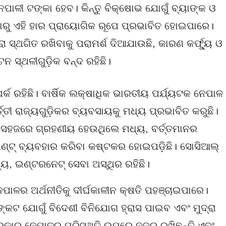
ଳୀ ଟଙ୍କା ହେବ। କିନ୍ତୁ ବିକ୍ଷୋଭ ଯୋଗୁଁ ବ୍ୟାଙ୍କ ଓ
ବାରୁ ଏହି ହାର ପ୍ରାୟୋଗିକ ରୂପେ ପ୍ରଭାବିତ ହୋଇପାରେ।
ସ୍ଥଗିତ ରଖିବାକୁ ପରାମର୍ଶ ଦିଆଯାଉଛି, କାରଣ କର୍ଫ୍ୟୁ ଓ
ଟନ ସ୍ଥଳୀଗୁଡ଼ିକ ବନ୍ଦ ରହିଛି।
୍କ ରହିଛି। ବାର୍ଷିକ ଲକ୍ଷାଧିକ ଭାରତୀୟ ପର୍ଯ୍ୟଟକ ନେପାଳ
୍ତୀ ରାଜ୍ୟଗୁଡ଼ିକର ବ୍ୟବସାୟକୁ ମଧ୍ୟ ପ୍ରଭାବିତ କରୁଛି।
ସହଜରେ ଗ୍ରହଣୀୟ ହେଉଥିଲେ ମଧ୍ୟ, ବର୍ତ୍ତମାନର
ମେଣ୍ଟ୍ ବ୍ୟବହାର କରିବା କଷ୍ଟକର ହୋଇପଡ଼ିଛି। ସୋସିଆଲ୍
ୟ, ଇଣ୍ଟରନେଟ୍ ସେବା ଅସ୍ଥିର ରହିଛି।
େପାଳର ଅର୍ଥନୀତିକୁ ଦୀର୍ଘକାଳୀନ କ୍ଷତି ପହଞ୍ଚାଇପାରେ।
୍କଟ ଯୋଗୁଁ ବିଦେଶୀ ବିନିଯୋଗ ହ୍ରାସ ପାଇବ ଏବଂ ମୁଦ୍ରା
କାର ନେପାଳର ପରିସ୍ଥିତି ଉପରେ ନଜର ରଖିଛନ୍ତି ଏବଂ