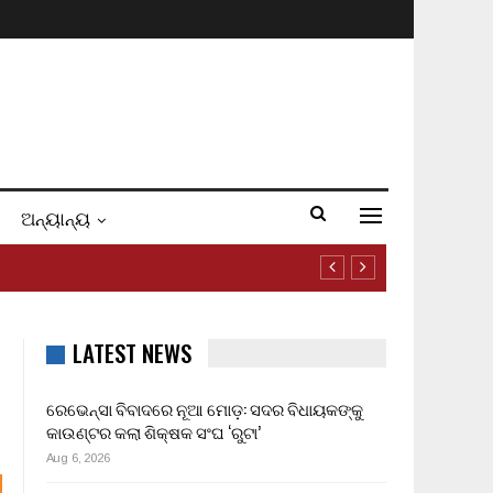
ଅନ୍ୟାନ୍ୟ
LATEST NEWS
ରେଭେନ୍ସା ବିବାଦରେ ନୂଆ ମୋଡ଼: ସଦର ବିଧାୟକଙ୍କୁ
କାଉଣ୍ଟର କଲା ଶିକ୍ଷକ ସଂଘ ‘ରୁଟା’
Aug 6, 2026