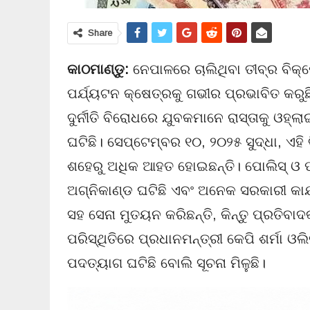
Share
କାଠମାଣ୍ଡୁ:
ନେପାଳରେ ଚାଲିଥିବା ତୀବ୍ର ବିକ
ପର୍ଯ୍ୟଟନ କ୍ଷେତ୍ରକୁ ଗଭୀର ପ୍ରଭାବିତ କରୁ
ଦୁର୍ନୀତି ବିରୋଧରେ ଯୁବକମାନେ ରାସ୍ତାକୁ ଓହ୍
ଘଟିଛି। ସେପ୍ଟେମ୍ବର ୧୦, ୨୦୨୫ ସୁଦ୍ଧା, ଏ
ଶହେରୁ ଅଧିକ ଆହତ ହୋଇଛନ୍ତି। ପୋଲିସ୍ ଓ 
ଅଗ୍ନିକାଣ୍ଡ ଘଟିଛି ଏବଂ ଅନେକ ସରକାରୀ କାର୍
ସହ ସେନା ମୁତୟନ କରିଛନ୍ତି, କିନ୍ତୁ ପ୍ରତିବାଦ
ପରିସ୍ଥିତିରେ ପ୍ରଧାନମନ୍ତ୍ରୀ କେପି ଶର୍ମା ଓ
ପଦତ୍ୟାଗ ଘଟିଛି ବୋଲି ସୂଚନା ମିଳୁଛି।