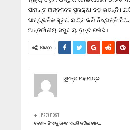
ସୀମାନ୍ତ ଅଞ୍ଚଳରେ ସୁରକ୍ଷା ବଢ଼ାଇଛନ୍ତି। 
ସାମ୍ପ୍ରତିକ ସୂଚନା ଯାଞ୍ଚ କରି ନିଷ୍ପତ୍ତି ନିଅନ
ଆନ୍ତର୍ଜାତୀୟ ସମୁଦାୟ ଦୃଷ୍ଟି ରଖିଛି।
Share
ସୁମନ୍ତ ମହାପାତ୍ର
PREV POST
ନେପାଳ ହିଂସାକୁ ନେଇ ଏପରି କହିଲା ଚୀନ…