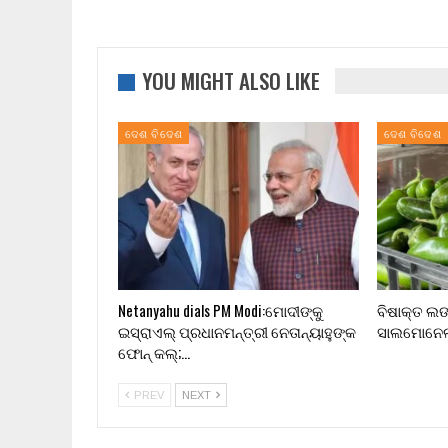
YOU MIGHT ALSO LIKE
ଦେଶ ବିଦେଶ
ଦେଶ ବିଦେଶ
Netanyahu dials PM Modi:ମୋଦୀଙ୍କୁ
ବିଷାକ୍ତ ଲଙ୍
ଇସ୍ରାଏଲ୍ ପ୍ରଧାନମନ୍ତ୍ରୀ ନେତାନ୍ୟାହୁଙ୍କ
ସାଲମୋନେଲା
ଫୋନ୍ କଲ୍;…
PREV
NEXT