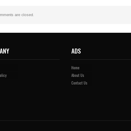
mments are closed.
ANY
ADS
Home
olicy
About Us
Contact Us