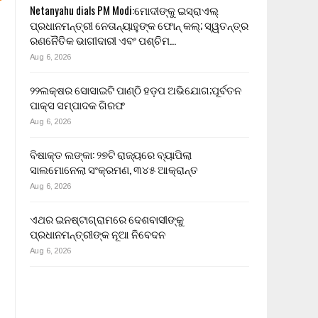
Netanyahu dials PM Modi:ମୋଦୀଙ୍କୁ ଇସ୍ରାଏଲ୍
ପ୍ରଧାନମନ୍ତ୍ରୀ ନେତାନ୍ୟାହୁଙ୍କ ଫୋନ୍ କଲ୍; ସ୍ୱତନ୍ତ୍ର
ରଣନୈତିକ ଭାଗୀଦାରୀ ଏବଂ ପଶ୍ଚିମ…
Aug 6, 2026
୨୨ଲକ୍ଷର ସୋସାଇଟି ପାଣ୍ଠି ହଡ଼ପ ଅଭିଯୋଗ;ପୂର୍ବତନ
ପାକ୍ସ ସମ୍ପାଦକ ଗିରଫ
Aug 6, 2026
ବିଷାକ୍ତ ଲଙ୍କା: ୨୭ଟି ରାଜ୍ୟରେ ବ୍ୟାପିଲା
ସାଲମୋନେଲା ସଂକ୍ରମଣ, ୩୪୫ ଆକ୍ରାନ୍ତ
Aug 6, 2026
ଏଥର ଇନଷ୍ଟାଗ୍ରାମରେ ଦେଶବାସୀଙ୍କୁ
ପ୍ରଧାନମନ୍ତ୍ରୀଙ୍କ ନୂଆ ନିବେଦନ
Aug 6, 2026