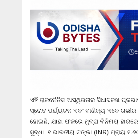
ଏହି ରାଜନୈତିକ ଅସ୍ଥିରତାର ସିଧାସଳଖ ପ୍ରଭ
ସ୍ରୋତ ପର୍ଯ୍ୟଟନ ଏବଂ ବାଣିଜ୍ୟ ଏବେ ଗଭୀର
ହୋଇଛି, ଯାହା ଫଳରେ ମୁଦ୍ରା ବିନିମୟ ହାରର
ସୁଦ୍ଧା, ୧ ଭାରତୀୟ ଟଙ୍କା (INR) ପ୍ରାୟ ୧