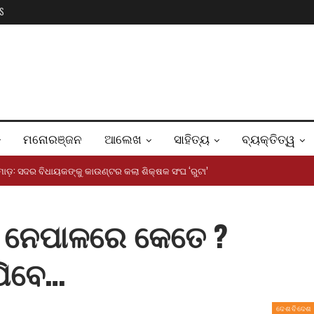
S
ମନୋରଞ୍ଜନ
ଆଲେଖ
ସାହିତ୍ୟ
ବ୍ୟକ୍ତିତ୍ୱ
ୋଡ଼: ସଦର ବିଧାୟକଙ୍କୁ କାଉଣ୍ଟର କଲା ଶିକ୍ଷକ ସଂଘ ‘ରୁଟା’
 ନେପାଳରେ କେତେ ?
ଯିବେ…
ଦେଶ ବିଦେଶ