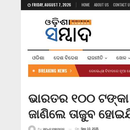
FRIDAY, AUGUST 7, 2026
HOME
ABOUT US
CONTACT U
ଓଡିଶା
ଦେଶ ବିଦେଶ
ରାଜନୀତି
ଖେଳ
BREAKING NEWS
ରେଭେନ୍ସା ବିବାଦରେ ନୂଆ ମ
ଭାରତର ୧୦୦ ଟଙ୍କା
ଜାଣିଲେ ତାଜୁବ ହୋଇ
On
Sep 10, 2025
By
ସୁମନ୍ତ ମହାପାତ୍ର