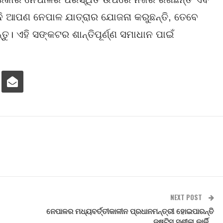
ଯଦି ଆପଣ ନେପାଳ ଯାତ୍ରାର ଯୋଜନା କରୁଛନ୍ତି, ତେବେ
୍ତୁ। ଏହି ସଙ୍କଟର ଶାନ୍ତିପୂର୍ଣ୍ଣ ସମାଧାନ ପାଇଁ
NEXT POST
ନେପାଳର ମଧ୍ୟବର୍ତ୍ତୀକାଳୀନ ପ୍ରଧାନମନ୍ତ୍ରୀ ହୋଇପାରନ୍ତି
ଜଷ୍ଟିସ ସୁଶୀଳା କାର୍କି…