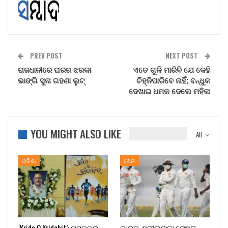
PREV POST
NEXT POST
ରାଜଧାନୀରେ ଘରର ଝରକା
ଏତେ ଗୁଳି ମାରିବି ଯେ କେହି
ଭାଙ୍ଗି ସୁନା ଗହଣା ଲୁଟ୍
ଚିହ୍ନିପାରିବେ ନାହିଁ; ବନ୍ଧୁକ
ଦେଖାଇ ଧମକ ଦେଲେ ମହିଳା
YOU MIGHT ALSO LIKE
All
ଓଡିଶା
ଖେଳ
‘Krida O Kridabit’: ପୁସ୍ତକର
ଭାରତ-ଶ୍ରୀଲଙ୍କା ଟେଷ୍ଟ