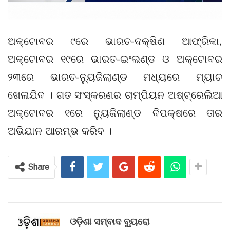
ଅକ୍ଟୋବର ୯ରେ ଭାରତ-ଦକ୍ଷିଣ ଆଫ୍ରିକା,
ଅକ୍ଟୋବର ୧୯ରେ ଭାରତ-ଇଂଲଣ୍ଡ ଓ ଅକ୍ଟୋବର
୨୩ରେ ଭାରତ-ନ୍ୟୁଜିଲାଣ୍ଡ ମଧ୍ୟରେ ମ୍ୟାଚ
ଖେଳାଯିବ । ଗତ ସଂସ୍କରଣର ଚାମ୍ପିୟନ ଅଷ୍ଟ୍ରେଲିଆ
ଅକ୍ଟୋବର ୧ରେ ନ୍ୟୁଜିଲାଣ୍ଡ ବିପକ୍ଷରେ ତାର
ଅଭିଯାନ ଆରମ୍ଭ କରିବ ।
Share
ଓଡ଼ିଶା ସମ୍ବାଦ ବ୍ୟୁରୋ