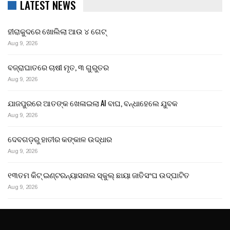
LATEST NEWS
ହୀରାକୁଦରେ ଖୋଲିଲା ଆଉ ୪ ଗେଟ୍
Aug 9, 2026
ବଜ୍ରାଘାତରେ ଚାଷୀ ମୃତ, ୩ ଗୁରୁତର
Aug 9, 2026
ଯାଜପୁରରେ ଆତଙ୍କ ଖେଳାଇଲା AI ବାଘ, ବନ୍ଧାହେଲେ ଯୁବକ
Aug 9, 2026
ଦେବଗଡ଼ରୁ ହାତୀର କଙ୍କାଳ ଉଦ୍ଧାର
Aug 9, 2026
୧୩ତମ କିଟ୍ ଇଣ୍ଟରନ୍ୟାସନାଲ ସ୍କୁଲ୍ ଛାୟା ଜାତିସଂଘ ଉଦ୍‍ଘାଟିତ
Aug 9, 2026