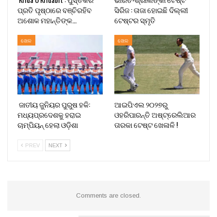
ପ୍ରତି ପୃଷ୍ଠାରେ ବଞ୍ଚିରହିବ
ସିରିଜ : ତାଜା ହୋଇଛି ଦିଲ୍ଲୀ
ଅଶୋକ ମହାନ୍ତିଙ୍କ…
ଟେଷ୍ଟର ସ୍ମୃତି
ଖେଳ
ଖେଳ
ଜାତୀୟ ଜୁନିୟର ପୁରୁଷ ହକି:
ଆଇପିଏଲ ୨୦୨୭ରୁ
ମଧ୍ୟପ୍ରଦେଶକୁ ହରାଇ
ଓହରିପାରନ୍ତି ଅଷ୍ଟ୍ରେଲିଆର
ଚାମ୍ପିୟନ୍ ହେଲା ଓଡ଼ିଶା
ତାରକା ଟେଷ୍ଟ ଖେଳାଳି !
PREV
NEXT
Comments are closed.