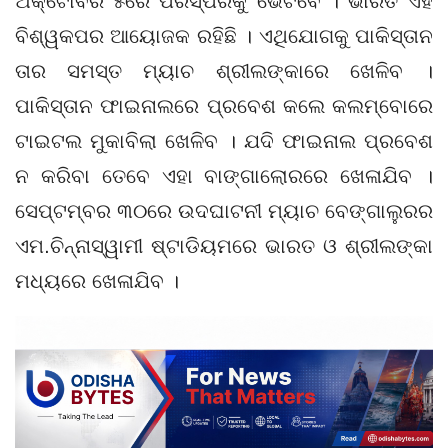
ଅକ୍ଟୋବର ୫ରେ ପରସ୍ପରକୁ ଭେଟିବେ । ଭାରତ ଏହି
ବିଶ୍ୱକପର ଆୟୋଜକ ରହିଛି । ଏଥିଯୋଗକୁ ପାକିସ୍ତାନ
ତାର ସମସ୍ତ ମ୍ୟାଚ ଶ୍ରୀଲଙ୍କାରେ ଖେଳିବ ।
ପାକିସ୍ତାନ ଫାଇନାଲରେ ପ୍ରବେଶ କଲେ କଲମ୍ବୋରେ
ଟାଇଟଲ ମୁକାବିଲା ଖେଳିବ । ଯଦି ଫାଇନାଲ ପ୍ରବେଶ
ନ କରିବା ତେବେ ଏହା ବାଙ୍ଗାଲୋରରେ ଖେଳାଯିବ ।
ସେପ୍ଟମ୍ବର ୩୦ରେ ଉଦଘାଟନୀ ମ୍ୟାଚ ବେଙ୍ଗାଲୁରର
ଏମ.ଚିନ୍ନାସ୍ୱାମୀ ଷ୍ଟାଡିୟମରେ ଭାରତ ଓ ଶ୍ରୀଲଙ୍କା
ମଧ୍ୟରେ ଖେଳାଯିବ ।