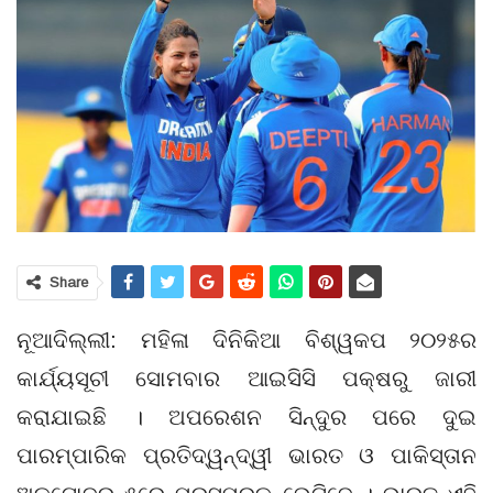
Share
ନୂଆଦିଲ୍ଲୀ: ମହିଳା ଦିନିକିଆ ବିଶ୍ୱକପ ୨୦୨୫ର
କାର୍ଯ୍ୟସୂଚୀ ସୋମବାର ଆଇସିସି ପକ୍ଷରୁ ଜାରୀ
କରାଯାଇଛି । ଅପରେଶନ ସିନ୍ଦୁର ପରେ ଦୁଇ
ପାରମ୍ପାରିକ ପ୍ରତିଦ୍ୱନ୍ଦ୍ୱୀ ଭାରତ ଓ ପାକିସ୍ତାନ