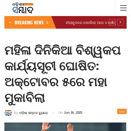
BREAKING NEWS
ହୀରାକୁଦରେ ଖୋଲିଲା ଆଉ ୪ ଗେଟ୍
ମହିଳା ଦିନିକିଆ ବିଶ୍ୱକପ
କାର୍ଯ୍ୟସୂଚୀ ଘୋଷିତ:
ଅକ୍ଟୋବର ୫ରେ ମହା
ମୁକାବିଲା
ଖେଳ
On
Jun 16, 2025
By
ଓଡ଼ିଶା ସମ୍ବାଦ ବ୍ୟୁରୋ