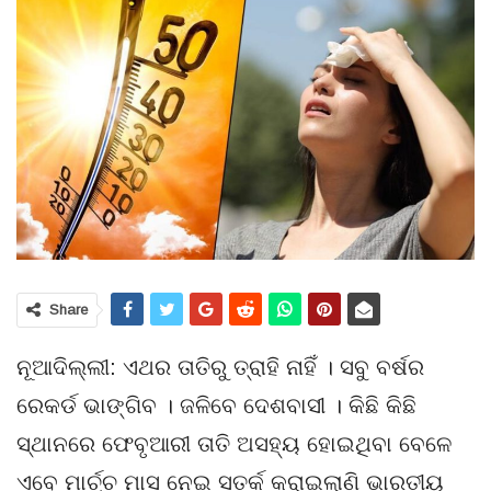
Share
ନୂଆଦିଲ୍ଲୀ: ଏଥର ତାତିରୁ ତ୍ରାହି ନାହିଁ । ସବୁ ବର୍ଷର
ରେକର୍ଡ ଭାଙ୍ଗିବ । ଜଳିବେ ଦେଶବାସୀ । କିଛି କିଛି
ସ୍ଥାନରେ ଫେବୃଆରୀ ତାତି ଅସହ୍ୟ ହୋଇଥିବା ବେଳେ
ଏବେ ମାର୍ଚ୍ଚ ମାସ ନେଇ ସତର୍କ କରାଇଲାଣି ଭାରତୀୟ