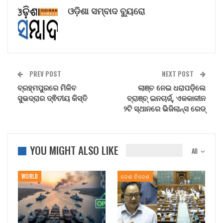
ଓଡ଼ିଶା ସମ୍ବାଦ ବ୍ୟୁରୋ
PREV POST
NEXT POST
ବ୍ରହ୍ମପୁରରେ ମିଳିବ
ଲାଞ୍ଚ ନେଇ ଧରାପଡ଼ିଲେ
ସୁଭଦ୍ରାର ଦ୍ଵିତୀୟ କିସ୍ତି
ବ୍ରାଞ୍ଚ୍‌ ଇନଚାର୍ଜ୍‌, ଏକକାଳୀନ
୨ଟି ସ୍ଥାନରେ ଭିଜିଲାନ୍ସ ରେଡ୍
YOU MIGHT ALSO LIKE
All
WORLD
ଦେଶ ବିଦେଶ