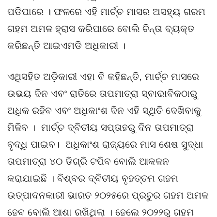
ପଡିପାରେ । ଫଳରେ ଏହି ମାର୍ଚ୍ଚ ମାସର ଅସହ୍ୟ ଗରମ
ଗହମ ଅମଳ ହ୍ରାସ କରିପାରେ ବୋଲି ଚିନ୍ତା ବ୍ୟକ୍ତ
କରିଛନ୍ତି ଆଇଏମଡି ଅଧିକାରୀ ।
ଏଥିସହିତ ଅଡ଼ିକାରୀ ଏହା ବି କହିଛନ୍ତି, ମାର୍ଚ୍ଚ ମାସରେ
ଉଭୟ ଦିନ ଏବଂ ରାତିରେ ତାପମାତ୍ରା ସ୍ବାଭାବିକଠାରୁ
ଅଧିକ ରହିବ ଏବଂ ଅଧିକାଂଶ ଦିନ ଏହି ସ୍ଥିତି ଦେଖିବାକୁ
ମିଳିବ । ମାର୍ଚ୍ଚ ଦ୍ବିତୀୟ ସପ୍ତାହରୁ ଦିନ ତାପମାତ୍ରା
ବୃଦ୍ଧି ପାଇବ। ଅଧିକାଂଶ ରାଜ୍ୟରେ ମାସ ଶେଷ ସୁଦ୍ଧା
ତାପମାତ୍ରା ୪୦ ଡିଗ୍ରି ଟପିବ ବୋଲି ଆକଳନ
କରାଯାଇଛି । ବିଶ୍ବର ଦ୍ବିତୀୟ ବୃହତ୍ତମ ଗହମ
ଉତ୍ପାଦନକାରୀ ଭାରତ ୨୦୨୫ରେ ପ୍ରଚୁର ଗହମ ଅମଳ
ହେବ ବୋଲି ଆଶା ରଖିଥିଲା । ହେଲେ ୨୦୨୨ରୁ ଗହମ