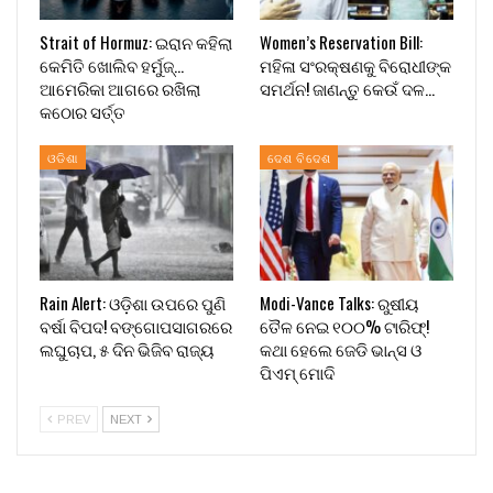
Strait of Hormuz: ଇରାନ କହିଲା
Women’s Reservation Bill:
କେମିତି ଖୋଲିବ ହର୍ମୁଜ୍…
ମହିଳା ସଂରକ୍ଷଣକୁ ବିରୋଧୀଙ୍କ
ଆମେରିକା ଆଗରେ ରଖିଲା
ସମର୍ଥନ! ଜାଣନ୍ତୁ କେଉଁ ଦଳ…
କଠୋର ସର୍ତ୍ତ
ଓଡିଶା
ଦେଶ ବିଦେଶ
Rain Alert: ଓଡ଼ିଶା ଉପରେ ପୁଣି
Modi-Vance Talks: ରୁଷୀୟ
ବର୍ଷା ବିପଦ! ବଙ୍ଗୋପସାଗରରେ
ତୈଳ ନେଇ ୧୦୦% ଟାରିଫ୍!
ଲଘୁଚାପ, ୫ ଦିନ ଭିଜିବ ରାଜ୍ୟ
କଥା ହେଲେ ଜେଡି ଭାନ୍ସ ଓ
ପିଏମ୍ ମୋଦି
PREV
NEXT