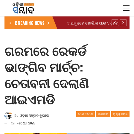
BREAKING NEWS
ହୀରାକୁଦରେ ଖୋଲିଲା ଆଉ ୪ ଗେଟ୍
ଗରମରେ ରେକର୍ଡ
ଭାଙ୍ଗିବ ମାର୍ଚ୍ଚ:
ଚେତାବନୀ ଦେଲାଣି
ଆଇଏମଡି
ଦେଶ ବିଦେଶ
ପାଣିପାଗ
ମୁଖ୍ୟ ଖବର
By
ଓଡ଼ିଶା ସମ୍ବାଦ ବ୍ୟୁରୋ
On
Feb 28, 2025