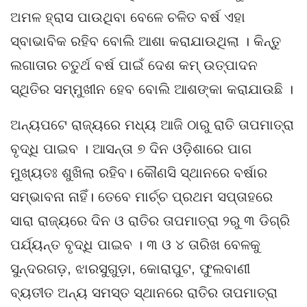
ଅମଳ ହ୍ରାସ ପାଉଥିବା‌ ବେଳେ ଚଳିତ ବର୍ଷ ଏହା
ସ୍ବାଭାବିକ ରହିବ ବୋଲି ଆଶା କରାଯାଉଥିଲା । କିନ୍ତୁ
ଲଗାତାର ଚତୁର୍ଥ ବର୍ଷ ପାଇଁ ଦେଶ କମ୍‌ ଉତ୍ପାଦନ
ସ୍ଥିତିର ସମ୍ମୁଖୀନ ହେବ ବୋଲି ଆଶଙ୍କା କରାଯାଉଛି ।
ଅନ୍ୟପଟେ ରାଜ୍ୟରେ ମଧ୍ୟ ଆଜି ଠାରୁ ରାତି ତାପମାତ୍ରା
ବୃଦ୍ଧି ପାଇବ । ଆସନ୍ତା ୭ ଦିନ ଓଡ଼ିଶାରେ ପାଗ
ମୁଖ୍ୟତଃ ଶୁଖିଲା ରହିବ। କୌଣସି ସ୍ଥାନରେ ବର୍ଷାର
ସମ୍ଭାବନା ନାହିଁ। ତେବେ ମାର୍ଚ୍ଚ ପ୍ରଥମ ସପ୍ତାହରେ
ସାରା ରାଜ୍ୟରେ ଦିନ ଓ ରାତିର ତାପମାତ୍ରା ୨ରୁ ୩ ଡିଗ୍ରି
ପର୍ଯ୍ୟନ୍ତ ବୃଦ୍ଧି ପାଇବ । ୩ ଓ ୪ ତାରିଖ ବେଳକୁ
ସୁନ୍ଦରଗଡ଼, ଝାରସୁଗୁଡ଼ା, କୋରାପୁଟ, ଫୁଲବାଣୀ
ବ୍ୟତୀତ ଅନ୍ୟ ସମସ୍ତ ସ୍ଥାନରେ ରାତିର ତାପମାତ୍ରା