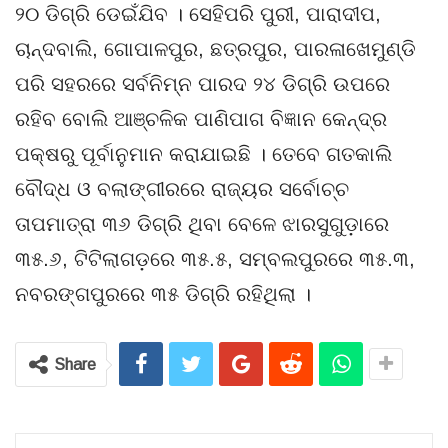
୨୦ ଡିଗ୍ରି ଡେଇଁଯିବ । ସେହିପରି ପୁରୀ, ପାରାଦୀପ,
ଚାନ୍ଦବାଲି, ଗୋପାଳପୁର, ଛତ୍ରପୁର, ପାର‌ଳାଖେମୁଣ୍ଡି
ପରି ସହରରେ ସର୍ବନିମ୍ନ ପାରଦ ୨୪ ଡିଗ୍ରି ଉପରେ
ରହିବ ବୋଲି ଆଞ୍ଚଳିକ ପାଣିପାଗ ବିଜ୍ଞାନ କେନ୍ଦ୍ର
ପକ୍ଷରୁ ପୂର୍ବାନୁମାନ କରାଯାଇଛି । ତେବେ ଗତକାଲି
ବୌଦ୍ଧ ଓ ବଲାଙ୍ଗୀରରେ ରାଜ୍ୟର ସର୍ବୋଚ୍ଚ
ତାପମାତ୍ରା ୩୬ ଡିଗ୍ରି ଥିବା ବେଳେ ଝାରସୁଗୁଡ଼ାରେ
୩୫.୬, ଟିଟିଲାଗଡ଼ରେ ୩୫.୫, ସମ୍ବଲପୁରରେ ୩୫.୩,
ନବରଙ୍ଗପୁରରେ ୩୫ ଡିଗ୍ରି ରହିଥିଲା ।
Share