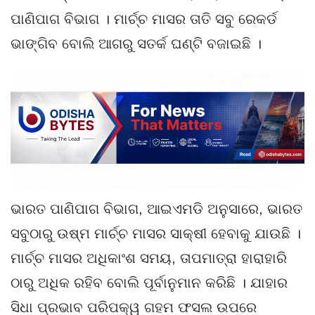
ପାଣିପାଗ ବିଭାଗ । ମାର୍ଚ୍ଚ ମାସର ତାତି ସବୁ ରେକର୍ଡ
ଭାଙ୍ଗିବ ବୋଲି ଆଗରୁ ସତର୍କ ଘଣ୍ଟି ବଜାଇଛି ।
ଭାରତ ପାଣିପାଗ ବିଭାଗ, ଆଇଏମଡି ଅନୁସାରେ, ଭାରତ
ସବୁଠାରୁ ଉଷ୍ମ ମାର୍ଚ୍ଚ ମାସର ସାକ୍ଷୀ ହେବାକୁ ଯାଉଛି ।
ମାର୍ଚ୍ଚ ମାସର ଅଧିକାଂଶ ସମୟ, ତାପମାତ୍ରା ହାରାହାରି
ଠାରୁ ଅଧିକ ରହିବ ବୋଲି ପୂର୍ବାନୁମାନ କରିଛି । ଯାହାର
ସିଧା ପ୍ରଭାବ ପରିପକ୍ୱ ଗହମ ଫସଲ ଉପରେ