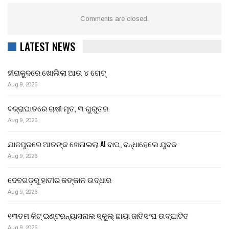
Comments are closed.
LATEST NEWS
ହୀରାକୁଦରେ ଖୋଲିଲା ଆଉ ୪ ଗେଟ୍
Aug 9, 2026
ବଜ୍ରାଘାତରେ ଚାଷୀ ମୃତ, ୩ ଗୁରୁତର
Aug 9, 2026
ଯାଜପୁରରେ ଆତଙ୍କ ଖେଳାଇଲା AI ବାଘ, ବନ୍ଧାହେଲେ ଯୁବକ
Aug 9, 2026
ଦେବଗଡ଼ରୁ ହାତୀର କଙ୍କାଳ ଉଦ୍ଧାର
Aug 9, 2026
୧୩ତମ କିଟ୍ ଇଣ୍ଟରନ୍ୟାସନାଲ ସ୍କୁଲ୍ ଛାୟା ଜାତିସଂଘ ଉଦ୍‍ଘାଟିତ
Aug 9, 2026