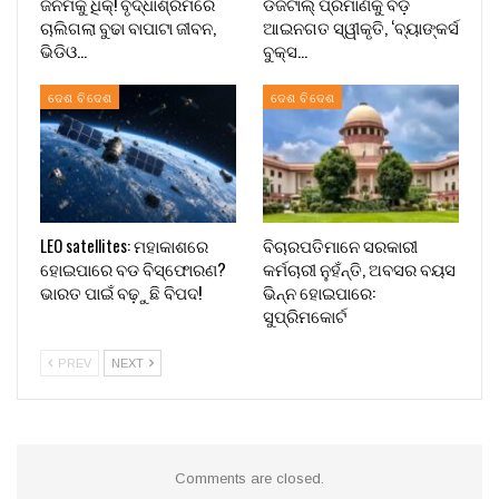
ଜନମକୁ ଧିକ୍! ବୃଦ୍ଧାଶ୍ରମରେ
ଡିଜିଟାଲ୍ ପ୍ରମାଣକୁ ବଡ଼
ଚାଲିଗଲା ବୁଢା ବାପାଟା ଜୀବନ,
ଆଇନଗତ ସ୍ୱୀକୃତି, ‘ବ୍ୟାଙ୍କର୍ସ
ଭିଡିଓ…
ବୁକ୍ସ…
ଦେଶ ବିଦେଶ
ଦେଶ ବିଦେଶ
LEO satellites: ମହାକାଶରେ
ବିଚାରପତିମାନେ ସରକାରୀ
ହୋଇପାରେ ବଡ ବିସ୍ଫୋରଣ?
କର୍ମଚାରୀ ନୁହଁନ୍ତି, ଅବସର ବୟସ
ଭାରତ ପାଇଁ ବଢ଼ୁଛି ବିପଦ!
ଭିନ୍ନ ହୋଇପାରେ:
ସୁପ୍ରିମକୋର୍ଟ
PREV
NEXT
Comments are closed.