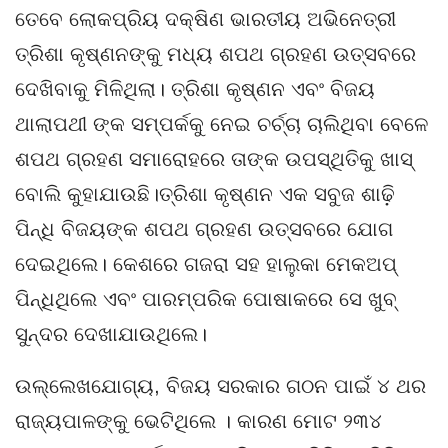
ତେବେ ଲୋକପ୍ରିୟ ଦକ୍ଷିଣ ଭାରତୀୟ ଅଭିନେତ୍ରୀ
ତ୍ରିଶା କୃଷ୍ଣନଙ୍କୁ ମଧ୍ୟ ଶପଥ ଗ୍ରହଣ ଉତ୍ସବରେ
ଦେଖିବାକୁ ମିଳିଥିଲା। ତ୍ରିଶା କୃଷ୍ଣନ ଏବଂ ବିଜୟ
ଥାଲାପଥୀ ଙ୍କ ସମ୍ପର୍କକୁ ନେଇ ଚର୍ଚ୍ଚା ଚାଲିଥିବା ବେଳେ
ଶପଥ ଗ୍ରହଣ ସମାରୋହରେ ତାଙ୍କ ଉପସ୍ଥିତିକୁ ଖାସ୍
ବୋଲି କୁହାଯାଉଛି।ତ୍ରିଶା କୃଷ୍ଣନ ଏକ ସବୁଜ ଶାଢ଼ି
ପିନ୍ଧି ବିଜୟଙ୍କ ଶପଥ ଗ୍ରହଣ ଉତ୍ସବରେ ଯୋଗ
ଦେଇଥିଲେ। କେଶରେ ଗଜରା ସହ ହାଲୁକା ମେକଅପ୍
ପିନ୍ଧିଥିଲେ ଏବଂ ପାରମ୍ପରିକ ପୋଷାକରେ ସେ ଖୁବ୍
ସୁନ୍ଦର ଦେଖାଯାଉଥିଲେ।
ଉଲ୍ଲେଖଯୋଗ୍ୟ, ବିଜୟ ସରକାର ଗଠନ ପାଇଁ ୪ ଥର
ରାଜ୍ୟପାଳଙ୍କୁ ଭେଟିଥିଲେ । କାରଣ ମୋଟ ୨୩୪