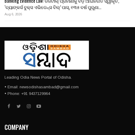
Banking Evidence Law: ଡିଜିଟାଲ୍ ପ୍ରମାଣକୁ ବଡ଼ ଆଇନଗତ ସ୍ୱୀକୃତି,
‘ବ୍ୟାଙ୍କର୍ସ ବୁକ୍ସ ଏଭିଡେନ୍ସ ବିଲ୍’ ପାସ୍, ୧୩୫ ବର୍ଷ ପୁରୁଣା…
Aug 6, 2026
Leading Odia News Portal of Odisha.
• Email: newsodishasambad@gmail.com
• Phone: +91 9437129964
COMPANY