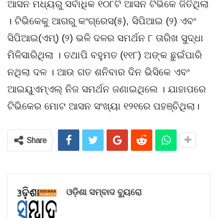
ଆସନ ମଧ୍ୟରୁ ସର୍ବାଧିକ ୧୦୮ଟି ଆସନ ଟିଭିକେ ଜିତିଥିଲା
। ଟିଭିକେକୁ ଆଗରୁ କଂଗ୍ରେସ(୫), ସିପିଆଇ (୨) ଏବଂ
ସିପିଆଇ(ଏମ୍) (୨) ଭଳି ଦଳର ସମର୍ଥନ ୮ ତାରିଖ ସୁଦ୍ଧା
ମିଳିସାରିଥିଲା । ତଥାପି ବହୁମତ (୧୧୮) ଅଙ୍କ ଛୁଇଁପାରି
ନଥିଲା ଦଳ । ଆଉ ଗତ ଶନିବାର ଦିନ ଭିସିକେ ଏବଂ
ଆଇୟୁଏମ୍‌ଏଲ୍ ନିଜ ସମର୍ଥନ ଜଣାଇଥିଲେ । ଯାହାପରେ
ଟିଭିକେର ମୋଟ ଆସନ ସଂଖ୍ୟା ୧୨୧ରେ ପହଞ୍ଚିଥିଲା।
Share
ଓଡ଼ିଶା ସମ୍ବାଦ ବ୍ୟୁରୋ