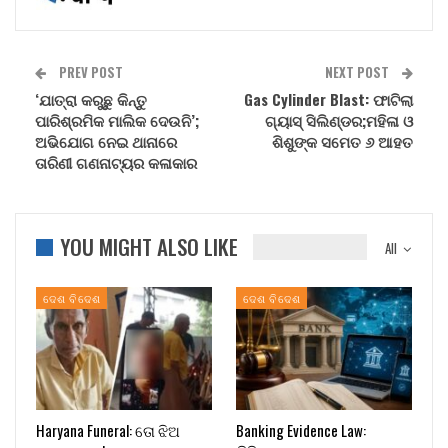
PREV POST
NEXT POST
‘ଯାତ୍ରା କରୁଛୁ କିନ୍ତୁ
Gas Cylinder Blast: ଫାଟିଲା
ପାରିଶ୍ରମିକ ମାଲିକ ଦେଉନି’;
ଗ୍ୟାସ୍‌ ସିଲିଣ୍ଡର;ମହିଳା ଓ
ଅଭିଯୋଗ ନେଇ ଥାନାରେ
ଶିଶୁଙ୍କ ସମେତ ୬ ଆହତ
ତାରିଣୀ ଗଣନାଟ୍ୟର କଳାକାର
YOU MIGHT ALSO LIKE
All
ଦେଶ ବିଦେଶ
ଦେଶ ବିଦେଶ
Haryana Funeral: ତୋ ଝିଅ
Banking Evidence Law: