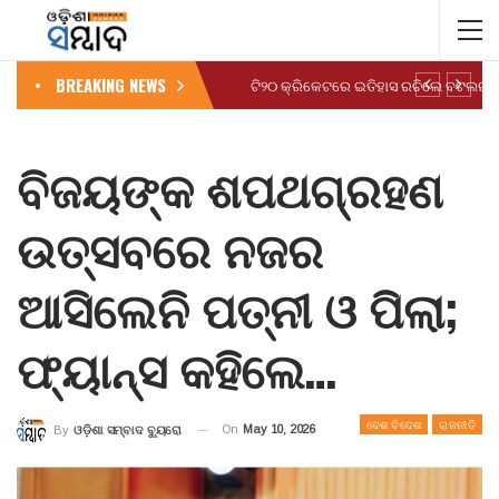
BREAKING NEWS
ବିଜୟଙ୍କ ଶପଥଗ୍ରହଣ
ଉତ୍ସବରେ ନଜର
ଆସିଲେନି ପତ୍ନୀ ଓ ପିଲା;
ଫ୍ୟାନ୍ସ କହିଲେ…
ଦେଶ ବିଦେଶ
ରାଜନୀତି
On
May 10, 2026
By
ଓଡ଼ିଶା ସମ୍ବାଦ ବ୍ୟୁରୋ