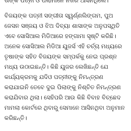
ତାଙ୍କ ପତ୍ନୀ ଓ ପିଲାମାନେ ନଜର ଆସିନଥିଲେ।
ବିଜୟଙ୍କ ପତ୍ନୀ ସଙ୍ଗୀତା ସ୍ୱର୍ଣ୍ଣଲିଙ୍ଗମ, ପୁଅ
ଜେସନ ସଞ୍ଜୟ ଓ ଝିଅ ଦିବ୍ୟା ଶାସାଙ୍କ ଅନୁପସ୍ଥିତି
ଏବେ ସୋସିଆଲ ମିଡିଆରେ ହଙ୍ଗାମା ସୃଷ୍ଟି କରିଛି।
ଅନେକ ସୋସିଆଲ ମିଡିଆ ୟୁଜର୍ସ ଏହି ଚର୍ଚ୍ଚା ମଧ୍ୟରେ
ତୃଷାଙ୍କ ସହିତ ବିଜୟଙ୍କ ସମ୍ପର୍କକୁ ନେଇ ପ୍ରଶ୍ନ
ମଧ୍ୟ ଉଠାଇଛନ୍ତି। କିଛି ୟୁଜର ଲେଖିଛନ୍ତି ଯେ
କାର୍ଯ୍ୟକ୍ରମକୁ ଯଦିଓ ପତ୍ନୀଙ୍କୁ ନିମନ୍ତ୍ରଣ
କରାଯାଇନି ତେବେ ଦୁଇ ପିଲାଙ୍କୁ ନିଶ୍ଚିତ ନିମନ୍ତ୍ରଣ
କରାଯିବାର ଥିଲା। ସେହିପରି ଆଉ କିଛି ବିବାହ ବିଚ୍ଛେଦ
ମାମଲା କୋର୍ଟରେ ଥିବାରୁ ସେମାନେ ଆସିନଥିବା ଅନୁମାନ
କରିଛନ୍ତି।