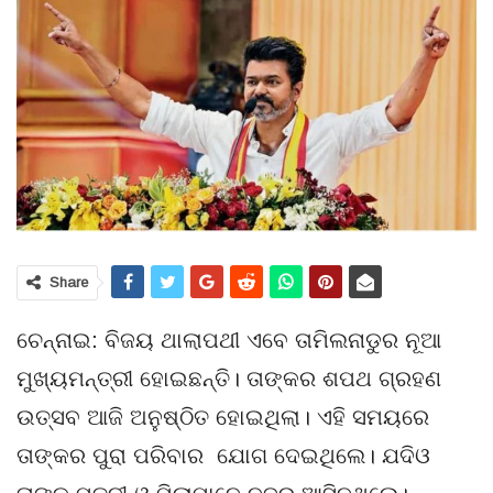
Share
ଚେନ୍ନାଇ: ବିଜୟ ଥାଲାପଥୀ ଏବେ ତାମିଲନାଡୁର ନୂଆ
ମୁଖ୍ୟମନ୍ତ୍ରୀ ହୋଇଛନ୍ତି। ତାଙ୍କର ଶପଥ ଗ୍ରହଣ
ଉତ୍ସବ ଆଜି ଅନୁଷ୍ଠିତ ହୋଇଥିଲା। ଏହି ସମୟରେ
ତାଙ୍କର ପୁରା ପରିବାର ଯୋଗ ଦେଇଥିଲେ। ଯଦିଓ