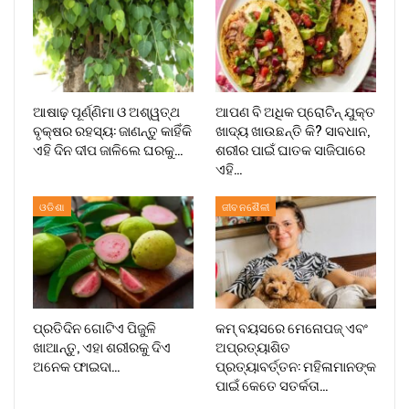
ଆଷାଢ଼ ପୂର୍ଣ୍ଣିମା ଓ ଅଶ୍ୱତ୍ଥ
ଆପଣ ବି ଅଧିକ ପ୍ରୋଟିନ୍ ଯୁକ୍ତ
ବୃକ୍ଷର ରହସ୍ୟ: ଜାଣନ୍ତୁ କାହିଁକି
ଖାଦ୍ୟ ଖାଉଛନ୍ତି କି? ସାବଧାନ,
ଏହି ଦିନ ଦୀପ ଜାଳିଲେ ଘରକୁ…
ଶରୀର ପାଇଁ ଘାତକ ସାଜିପାରେ
ଏହି…
ଓଡିଶା
ଜୀବନଶୈଳୀ
ପ୍ରତିଦିନ ଗୋଟିଏ ପିଜୁଳି
କମ୍ ବୟସରେ ମେନୋପଜ୍ ଏବଂ
ଖାଆନ୍ତୁ, ଏହା ଶରୀରକୁ ଦିଏ
ଅପ୍ରତ୍ୟାଶିତ
ଅନେକ ଫାଇଦା…
ପ୍ରତ୍ୟାବର୍ତ୍ତନ: ମହିଳାମାନଙ୍କ
ପାଇଁ କେତେ ସତର୍କତା…