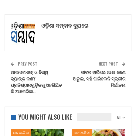
ଓଡ଼ିଶା ସମ୍ବାଦ ବ୍ୟୁରୋ
PREV POST
NEXT POST
ଆଇଏମଏଫ୍ ଓ ବିଶ୍ୱ
ଜୀବନ ହାରିଲେ ଆଉ ଜଣେ
ବ୍ୟାଙ୍କ କଣ?
ଅତୁଲ, ସହି ପାରିଲେନି ସ୍ତ୍ରୀର
ପ୍ରତିଷ୍ଠାନଗୁଡ଼ିକରୁ ଓହରିଯିବ
ନିର୍ଯାତନା
କି ଆମେରିକା..
YOU MIGHT ALSO LIKE
All
ଜୀବନଶୈଳୀ
ଜୀବନଶୈଳୀ