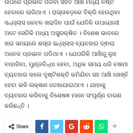
ଉପରେ ପ୍ରଭାବ ପଡିବା ସହିତ ଆଖି ମଧ୍ୟ ନଷ୍ଟ
ହେବାରେ ଲାଗିଥାଏ । ରାସ୍ତାକଡ଼ରେ ବିକ୍ରି ହେଉଥିବା
ସନ୍‌ଗ୍ଲାସ କେବଳ ଖରାଦିନ ପାଇଁ ଯେତିକି ଉପଯୋଗୀ
ଅଟେ ସେତିକି ମଧ୍ୟ ଅସୁରକ୍ଷିତ । ବିଶେଷ ଭାବରେ
ଖରା ସମୟରେ ଶସ୍ତା ସନ୍‌ଗ୍ଲାସ ବ୍ୟବହାର ଦ୍ଵାରା
ଅନେକ ପ୍ରଭାବ ପଡିଥାଏ । ଯେପରିକି ଆଖିରୁ ଲୁହ
ବାହାରିବା, ମୁଣ୍ଡବିନ୍ଧା ହେବା, ଅଧିକ ସମୟ ଧରି ଚଷମା
ବ୍ୟବହାର କଲେ ଦୃଷ୍ଟିଶକ୍ତି କମିଯିବା ସହ ଆଖି ଖେଞ୍ଚି
ହେବା ଭଳି ଲକ୍ଷଣ ଦେଖାଯାଇଥାଏ । ଯାହାକୁ
ବ୍ୟବହାର କରିବାକୁ ବିଶେଷଜ୍ଞ ମାନେ ସଂପୂର୍ଣ୍ଣ ବାରଣ
କରିଛନ୍ତି ।
Share