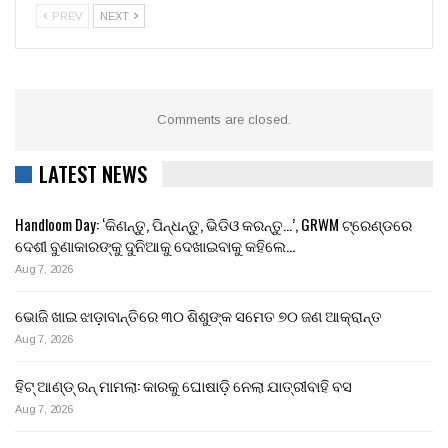
PREV
NEXT
Comments are closed.
LATEST NEWS
Handloom Day: ‘କିଣନ୍ତୁ, ପିନ୍ଧନ୍ତୁ, ଭିଡିଓ କରନ୍ତୁ…’, GRWM ଟ୍ରେଣ୍ଡରେ
ଦେଶୀ ବୁଣାକାରଙ୍କୁ ଦୁନିଆକୁ ଦେଖାଇବାକୁ କହିଲେ…
Aug 7, 2026
ଭୋଜି ଖାଇ ଝାଡ଼ାବାନ୍ତିରେ ୩୦ ଶିଶୁଙ୍କ ସମେତ ୭୦ ଜଣ ଆକ୍ରାନ୍ତ
Aug 7, 2026
ହିଟ୍ ଆଣ୍ଡ୍ ରନ୍ ମାମଲା: କାରକୁ ଘୋଷାଡ଼ି ନେଲା ଯାତ୍ରୀବାହି ବସ
Aug 7, 2026