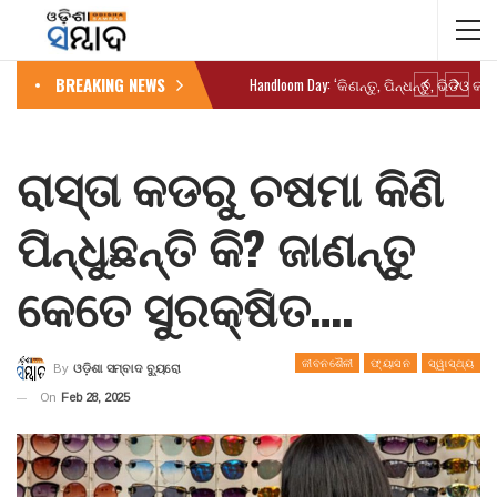
BREAKING NEWS
ରାସ୍ତା କଡରୁ ଚଷମା କିଣି
ପିନ୍ଧୁଛନ୍ତି କି? ଜାଣନ୍ତୁ
କେତେ ସୁରକ୍ଷିତ….
ଜୀବନଶୈଳୀ
ଫ୍ୟାସନ
ସ୍ୱାସ୍ଥ୍ୟ
By
ଓଡ଼ିଶା ସମ୍ବାଦ ବ୍ୟୁରୋ
On
Feb 28, 2025