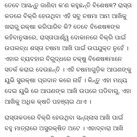
ତେବେ ଆସନ୍ତୁ ଜାଣିବା କ’ଣ କହୁଛନ୍ତି ବିଶେଷଜ୍ଞ? ରାସ୍ତା
କଡରେ ବିକ୍ରି ହେଉଥିବା ଏହି ସବୁ ଚଷମା ଆମ ଆଖିକୁ
ଖରାରୁ ରକ୍ଷା କରିପାରିବ କି? ତେବେ ବିଶେଷଜ୍ଞଙ୍କ
କହିବାନୁସାରେ, ରାସ୍ତାପାର୍ଶ୍ୱ ଦୋକାନରେ ବିକ୍ରି ପାଇଁ
ଉପଲବ୍ଧ ଶସ୍ତା ଚଷମା ଆଖି ପାଇଁ ଉପଯୁକ୍ତ ନୁହେଁ ।
ଏହାର ବ୍ୟବହାର ବିରୁଦ୍ଧରେ ଚକ୍ଷୁ ବିଶେଷଜ୍ଞମାନେ
ସତର୍କ କରାଇ ଦେଉଛନ୍ତି । ଏହି ଚଷମାଗୁଡ଼ିକ ଆପଣଙ୍କୁ
ୟୁଭି ସୁରକ୍ଷା ପ୍ରଦାନ କରେ ନାହିଁ । କିନ୍ତୁ ଏହା ମଧ୍ୟ
ଦେଇ ୟୁଭି ରେ ଆପଣଙ୍କ ଆଖି ଉପରେ ପଡିବାରୁ, ଏହା
ଆଖିକୁ ଅଧିକ କ୍ଷତି ପହଞ୍ଚାଇ ଥାଏ ।
ରାସ୍ତାକଡରେ ବିକ୍ରି ହେଉଥିବା ସନ୍‌ଗ୍ଲାସ ଆଖି ପାଇଁ
ବହୁ ମାତ୍ରାରେ ଅସୁରକ୍ଷିତ ଅଟେ । ଏହାଦ୍ବାରା ଆଖି