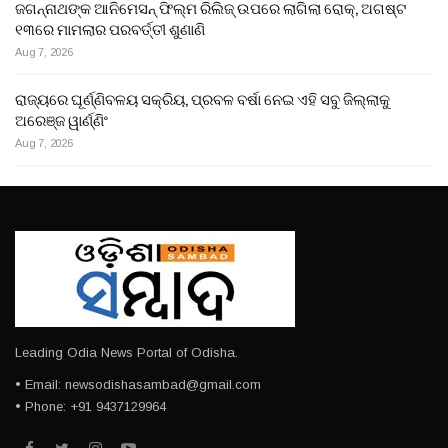
ଜଗନ୍ନାଥଙ୍କ ଆନିମେସନ୍ ଫିଲ୍ମ ରିଲିଜ୍ ଉପରେ ଲାଗିଲା ରୋକ୍, ଅଗଷ୍ଟ
୧୩ରେ ମାମଲାର ପରବର୍ତ୍ତୀ ଶୁଣାଣି
Aug 7, 2026
ରାଜ୍ୟରେ ଘୂର୍ଣ୍ଣିବଳୟ ସକ୍ରିୟ, ପ୍ରବଳ ବର୍ଷା ନେଇ ଏହି ସବୁ ଜିଲ୍ଲାକୁ
ଅରେଞ୍ଜ ୱାର୍ଣ୍ଣିଂ
Aug 7, 2026
Leading Odia News Portal of Odisha.
• Email: newsodishasambad@gmail.com
• Phone: +91 9437129964