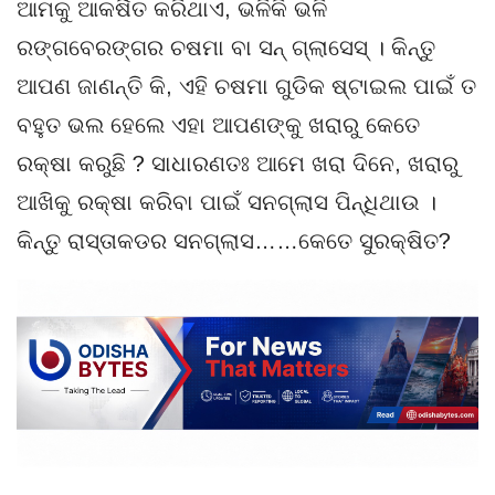
ଆମକୁ ଆକର୍ଷିତ କରିଥାଏ, ଭଳିକି ଭଳି
ରଙ୍ଗବେରଙ୍ଗର ଚଷମା ବା ସନ୍ ଗ୍ଲାସେସ୍ । କିନ୍ତୁ
ଆପଣ ଜାଣନ୍ତି କି, ଏହି ଚଷମା ଗୁଡିକ ଷ୍ଟାଇଲ ପାଇଁ ତ
ବହୁତ ଭଲ ହେଲେ ଏହା ଆପଣଙ୍କୁ ଖରାରୁ କେତେ
ରକ୍ଷା କରୁଛି ? ସାଧାରଣତଃ ଆମେ ଖରା ଦିନେ, ଖରାରୁ
ଆଖିକୁ ରକ୍ଷା କରିବା ପାଇଁ ସନଗ୍ଲାସ ପିନ୍ଧିଥାଉ ।
କିନ୍ତୁ ରାସ୍ତାକଡର ସନଗ୍ଲାସ……କେତେ ସୁରକ୍ଷିତ?