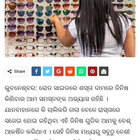
Share
ଭୁବନେଶ୍ବର: ରୋଡ ସାଇଡରେ ଶସ୍ତା ଦାମରେ ଜିନିଷ
କିଣିବାର ଆମ ସମସ୍ତଙ୍କ ଅଭ୍ୟାସ ରହିଛି ।
ଯାନବାହାନରେ କି ଚାଲିକରି ଗଲା ବେଳେ ରାସ୍ତାରେ
ସଜେଇ ହୋଇ ରହିଥିବା ଏହି ଜିନିଷ ଗୁଡିକ ଆମକୁ ବେଶ୍
ଆକର୍ଷିତ କରିଥାଏ । ସେହି ଜିନିଷ ମଧ୍ୟରୁ ସବୁଠୁ ବେଶୀ