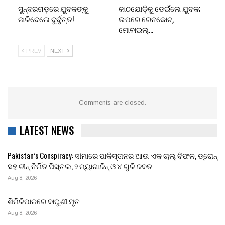
ସୁନ୍ଦରଗଡ଼ରେ ଯୁବକଙ୍କୁ
କାଠଯୋଡ଼ିକୁ ଡେଇଁଲେ ଯୁବକ;
ଜାଳିଦେଲେ ଦୁର୍ବୁତ୍ତ!
ଉପରେ ରେନକୋଟ୍,
ମୋବାଇଲ୍…
PREV
NEXT
Comments are closed.
LATEST NEWS
Pakistan’s Conspiracy: ସୀମାରେ ପାକିସ୍ତାନର ଆଉ ଏକ ଚାଲ୍ ବିଫଳ, ଡ୍ରୋନ୍
ସହ ଚୀନ୍ ନିର୍ମିତ ପିସ୍ତଲ, ୨ ମ୍ୟାଗାଜିନ୍ ଓ ୪ ଗୁଳି ଜବତ
Aug 8, 2026
ଶିମିଳିପାଳରେ ବାଘୁଣୀ ମୃତ
Aug 8, 2026