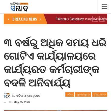
BREAKING NEWS
୩ ବର୍ଷରୁ ଅଧିକ ସମୟ ଧରି
ଗୋଟିଏ କାର୍ଯ୍ୟାଳୟରେ
କାର୍ଯ୍ୟରତ କର୍ମଚାରୀଙ୍କ
ବଦଳି ଅନିବାର୍ଯ୍ୟ
ଓଡିଶା
ଭୁବନେଶ୍ୱର
ମୁଖ୍ୟ ଖବର
By
ଓଡ଼ିଶା ସମ୍ବାଦ ବ୍ୟୁରୋ
On
May 15, 2026