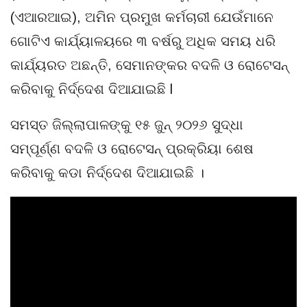
(ଏଆରଆଇ), ଅମିନ ପ୍ରମୁଖ କର୍ମଚାରୀ ଯେଉଁମାନେ
ଗୋଟିଏ କାର୍ଯ୍ୟାଳୟରେ ୩ ବର୍ଷରୁ ଅଧିକ ସମୟ ଧରି
କାର୍ଯ୍ୟରତ ଅଛନ୍ତି, ସେମାନଙ୍କର ବଦଳି ଓ ରୋଟେସନ୍
କରିବାକୁ ନିର୍ଦ୍ଦେଶ ଦିଆଯାଇଛି l
ସମସ୍ତ ଜିଲ୍ଲାପାଳଙ୍କୁ ୧୫ ଜୁନ୍ ୨୦୨୬ ସୁଦ୍ଧା
ସମ୍ପୂର୍ଣ୍ଣ ବଦଳି ଓ ରୋଟେସନ୍ ପ୍ରକ୍ରିୟା ଶେଷ
କରିବାକୁ କଡା ନିର୍ଦ୍ଦେଶ ଦିଆଯାଇଛି ।