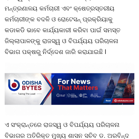
ମନ୍ତ୍ରଣାଳୟ କର୍ମଚାରୀ ଏବଂ କ୍ଷେତ୍ରସ୍ତରୀୟ
କର୍ମଚାରୀଙ୍କ ବଦଳି ଓ ରୋଟେସନ୍ ପ୍ରକ୍ରିୟାକୁ
କଡାକଡି ଭାବେ କାର୍ଯ୍ୟକାରୀ କରିବା ପାଇଁ ସମସ୍ତ
ଜିଲ୍ଲାପାଳଙ୍କୁ ରାଜସ୍ୱ ଓ ବିପର୍ଯ୍ୟୟ ପରିଚାଳନା
ବିଭାଗ ପକ୍ଷରୁ ନିର୍ଦ୍ଦେଶ ଜାରି କରାଯାଇଛି l
ଏ ସଂକ୍ରାନ୍ତରେ ରାଜସ୍ୱ ଓ ବିପର୍ଯ୍ୟୟ ପରିଚାଳନା
ବିଭାଗର ଅତିରିକ୍ତ ମୁଖ୍ୟ ଶାସନ ସଚିବ ଡ. ଅରବିନ୍ଦ