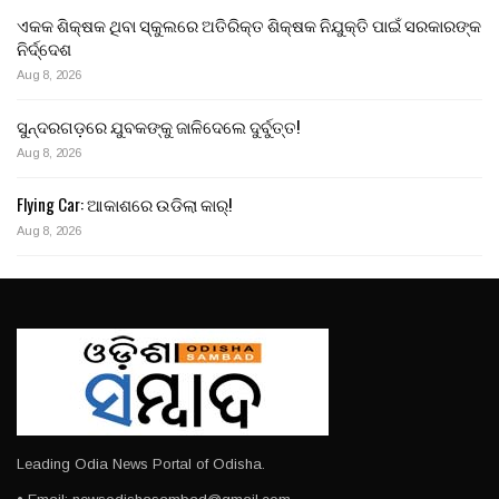
ଏକକ ଶିକ୍ଷକ ଥିବା ସ୍କୁଲରେ ଅତିରିକ୍ତ ଶିକ୍ଷକ ନିଯୁକ୍ତି ପାଇଁ ସରକାରଙ୍କ
ନିର୍ଦ୍ଦେଶ
Aug 8, 2026
ସୁନ୍ଦରଗଡ଼ରେ ଯୁବକଙ୍କୁ ଜାଳିଦେଲେ ଦୁର୍ବୁତ୍ତ!
Aug 8, 2026
Flying Car: ଆକାଶରେ ଉଡିଲା କାର୍!
Aug 8, 2026
Leading Odia News Portal of Odisha.