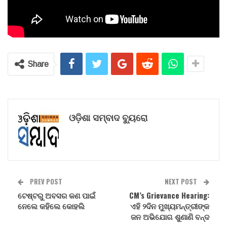
Share
ଓଡ଼ିଶା ସମ୍ବାଦ ବ୍ୟୁରୋ
PREV POST
NEXT POST
ଟେଷ୍ଟରୁ ଅବସର କଣ ପାଇଁ
CM’s Grievance Hearing:
ନେଲେ କହିଲେ କୋହଲି
ଏହି ୨ଦିନ ମୁଖ୍ୟମନ୍ତ୍ରୀଙ୍କ
ଜନ ଅଭିଯୋଗ ଶୁଣାଣି ବନ୍ଦ