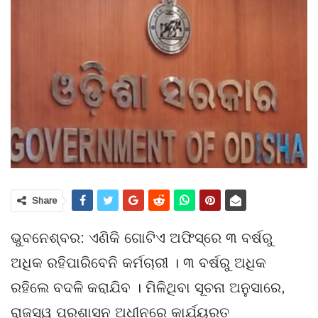
Share
ଭୁବନେଶ୍ବର: ଏଣିକି ଗୋଟିଏ ଅଫିସ୍‌ରେ ୩ ବର୍ଷରୁ
ଅଧିକ ରହିପାରିବେନି କର୍ମଚାରୀ । ୩ ବର୍ଷରୁ ଅଧିକ
ରହିଲେ ବଦଳି କରାଯିବ । ମିଳିଥିବା ସୂଚନା ଅନୁସାରେ,
ରାଜସ୍ୱ ପ୍ରଶାସନ ଅଧୀନରେ କାର୍ଯ୍ୟରତ