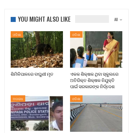
YOU MIGHT ALSO LIKE
All
ଓଡିଶା
ଓଡିଶା
ଶିମିଳିପାଳରେ ବାଘୁଣୀ ମୃତ
ଏକକ ଶିକ୍ଷକ ଥିବା ସ୍କୁଲରେ
ଅତିରିକ୍ତ ଶିକ୍ଷକ ନିଯୁକ୍ତି
ପାଇଁ ସରକାରଙ୍କ ନିର୍ଦ୍ଦେଶ
ଅପରାଧ
ଓଡିଶା