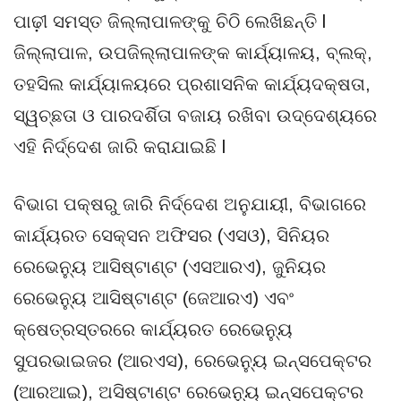
ପାଢ଼ୀ ସମସ୍ତ ଜିଲ୍ଲାପାଳଙ୍କୁ ଚିଠି ଲେଖିଛନ୍ତି l
ଜିଲ୍ଲାପାଳ, ଉପଜିଲ୍ଲାପାଳଙ୍କ କାର୍ଯ୍ୟାଳୟ, ବ୍ଲକ୍,
ତହସିଲ କାର୍ଯ୍ୟାଳୟରେ ପ୍ରଶାସନିକ କାର୍ଯ୍ୟଦକ୍ଷତା,
ସ୍ୱଚ୍ଛତା ଓ ପାରଦର୍ଶିତା ବଜାୟ ରଖିବା ଉଦ୍ଦେଶ୍ୟରେ
ଏହି ନିର୍ଦ୍ଦେଶ ଜାରି କରାଯାଇଛି l
ବିଭାଗ ପକ୍ଷରୁ ଜାରି ନିର୍ଦ୍ଦେଶ ଅନୁଯାୟୀ, ବିଭାଗରେ
କାର୍ଯ୍ୟରତ ସେକ୍ସନ ଅଫିସର (ଏସଓ), ସିନିୟର
ରେଭେନ୍ୟୁ ଆସିଷ୍ଟାଣ୍ଟ (ଏସଆରଏ), ଜୁନିୟର
ରେଭେନ୍ୟୁ ଆସିଷ୍ଟାଣ୍ଟ (ଜେଆରଏ) ଏବଂ
କ୍ଷେତ୍ରସ୍ତରରେ କାର୍ଯ୍ୟରତ ରେଭେନ୍ୟୁ
ସୁପରଭାଇଜର (ଆରଏସ), ରେଭେନ୍ୟୁ ଇନ୍ସପେକ୍ଟର
(ଆରଆଇ), ଅସିଷ୍ଟାଣ୍ଟ ରେଭେନ୍ୟୁ ଇନ୍ସପେକ୍ଟର