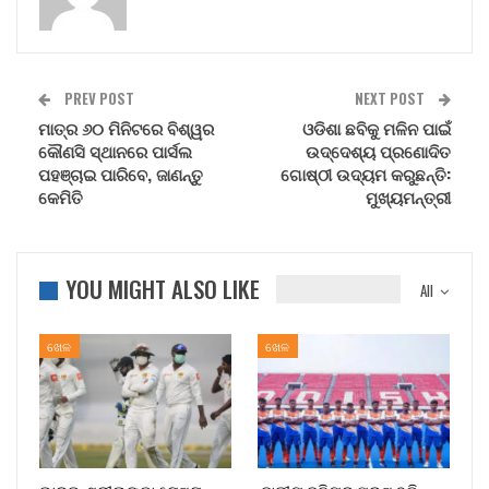
PREV POST
NEXT POST
ମାତ୍ର ୬୦ ମିନିଟରେ ବିଶ୍ୱର
ଓଡିଶା ଛବିକୁ ମଳିନ ପାଇଁ
କୌଣସି ସ୍ଥାନରେ ପାର୍ସଲ
ଉଦ୍ଦେଶ୍ୟ ପ୍ରଣୋଦିତ
ପହଞ୍ଚାଇ ପାରିବେ, ଜାଣନ୍ତୁ
ଗୋଷ୍ଠୀ ଉଦ୍ୟମ କରୁଛନ୍ତି:
କେମିତି
ମୁଖ୍ୟମନ୍ତ୍ରୀ
YOU MIGHT ALSO LIKE
All
ଖେଳ
ଖେଳ