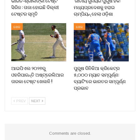
ଭାରତ-ଶ୍ରୀଲଙ୍କା ଟେଷ୍ଟ
ଜାତୀୟ ଜୁନିୟର ପୁରୁଷ ହକି:
ସିରିଜ : ତାଜା ହୋଇଛି ଦିଲ୍ଲୀ
ମଧ୍ୟପ୍ରଦେଶକୁ ହରାଇ
ଟେଷ୍ଟର ସ୍ମୃତି
ଚାମ୍ପିୟନ୍ ହେଲା ଓଡ଼ିଶା
ଖେଳ
ଖେଳ
ଆଇପିଏଲ ୨୦୨୭ରୁ
ପୁରୁଷ ଦିନିକିଆ କ୍ରିକେଟ୍‌ର
ଓହରିପାରନ୍ତି ଅଷ୍ଟ୍ରେଲିଆର
୫,୦୦୦ ମ୍ୟାଚ ସମ୍ପୂର୍ଣ୍ଣ:
ତାରକା ଟେଷ୍ଟ ଖେଳାଳି !
ବ୍ୟାଟିଂରେ ଭାରତର ସମ୍ପୂର୍ଣ୍ଣ
ପ୍ରଭାବ
PREV
NEXT
Comments are closed.