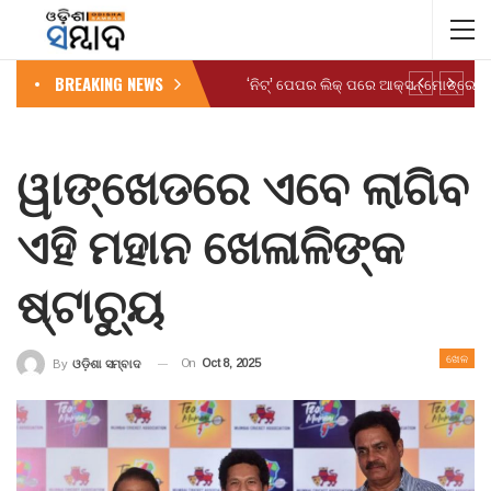
BREAKING NEWS
ୱାଙ୍ଖେଡରେ ଏବେ ଲାଗିବ
ଏହି ମହାନ ଖେଳାଳିଙ୍କ
ଷ୍ଟାଚ୍ୟୁ
ଖେଳ
On
Oct 8, 2025
By
ଓଡ଼ିଶା ସମ୍ବାଦ