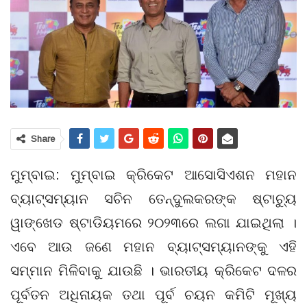
Share
ମୁମ୍ବାଇ: ମୁମ୍ବାଇ କ୍ରିକେଟ ଆସୋସିଏଶନ ମହାନ
ବ୍ୟାଟ୍ସମ୍ୟାନ ସଚିନ ତେନ୍ଦୁଲକରଙ୍କ ଷ୍ଟାଚ୍ୟୁ
ୱାଙ୍ଖେଡ ଷ୍ଟାଡିୟମରେ ୨୦୨୩ରେ ଲଗା ଯାଇଥିଲା ।
ଏବେ ଆଉ ଜଣେ ମହାନ ବ୍ୟାଟ୍ସମ୍ୟାନଙ୍କୁ ଏହି
ସମ୍ମାନ ମିଳିବାକୁ ଯାଉଛି । ଭାରତୀୟ କ୍ରିକେଟ ଦଳର
ପୂର୍ବତନ ଅଧିନାୟକ ତଥା ପୂର୍ବ ଚୟନ କମିଟି ମୂଖ୍ୟ