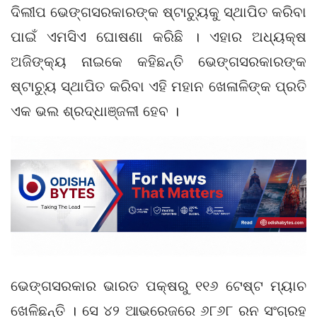
ଦିଲୀପ ଭେଙ୍ଗସରକାରଙ୍କ ଷ୍ଟାଚ୍ୟୁକୁ ସ୍ଥାପିତ କରିବା
ପାଇଁ ଏମସିଏ ଘୋଷଣା କରିଛି । ଏହାର ଅଧ୍ୟକ୍ଷ
ଅଜିଙ୍କ୍ୟ ନାଇକେ କହିଛନ୍ତି ଭେଙ୍ଗସରକାରଙ୍କ
ଷ୍ଟାଚ୍ୟୁ ସ୍ଥାପିତ କରିବା ଏହି ମହାନ ଖେଳାଳିଙ୍କ ପ୍ରତି
ଏକ ଭଲ ଶ୍ରଦ୍ଧାଞ୍ଜଳୀ ହେବ ।
ଭେଙ୍ଗସରକାର ଭାରତ ପକ୍ଷରୁ ୧୧୬ ଟେଷ୍ଟ ମ୍ୟାଚ
ଖେଳିଛନ୍ତି । ସେ ୪୨ ଆଭରେଜରେ ୬୮୬୮ ରନ ସଂଗ୍ରହ