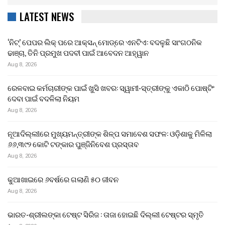
LATEST NEWS
‘ନିଟ୍’ ପେପର ଲିକ୍ ପରେ ଆକ୍ସନ୍‌ ମୋଡ୍‌ରେ ଏନଟିଏ: ବଦଳୁଛି ସାଂଗଠନିକ
ଢାଞ୍ଚା, ତିନି ପ୍ରମୁଖ ପଦବୀ ପାଇଁ ଆବେଦନ ଆହ୍ୱାନ
Aug 8, 2026
ରେଳବାଇ କର୍ମଚାରୀଙ୍କ ପାଇଁ ଖୁସି ଖବର: ସ୍ୱାମୀ-ସ୍ତ୍ରୀଙ୍କୁ ଏକାଠି ପୋଷ୍ଟିଂ
ଦେବା ପାଇଁ ବଦଳିଲା ନିୟମ
Aug 8, 2026
ନୂଆଦିଲ୍ଲୀରେ ମୁଖ୍ୟମନ୍ତ୍ରୀଙ୍କ ଶିଳ୍ପ ସମାବେଶ ସଫଳ: ଓଡ଼ିଶାକୁ ମିଳିଲା
୬୬,୩୯୨ କୋଟି ଟଙ୍କାର ପୁଞ୍ଜିନିବେଶ ପ୍ରସ୍ତାବ
Aug 8, 2026
କୁଆଖାଇରେ ୬ବର୍ଷରେ ଗଲାଣି ୫୦ ଜୀବନ
Aug 8, 2026
ଭାରତ-ଶ୍ରୀଲଙ୍କା ଟେଷ୍ଟ ସିରିଜ : ତାଜା ହୋଇଛି ଦିଲ୍ଲୀ ଟେଷ୍ଟର ସ୍ମୃତି