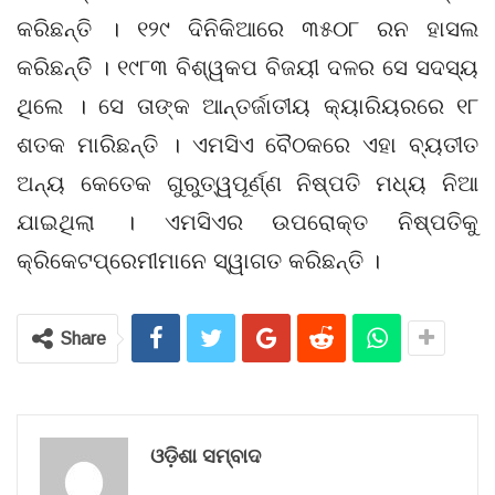
କରିଛନ୍ତି । ୧୨୯ ଦିନିକିଆରେ ୩୫୦୮ ରନ ହାସଲ
କରିଛନ୍ତିି । ୧୯୮୩ ବିଶ୍ୱକପ ବିଜୟୀ ଦଳର ସେ ସଦସ୍ୟ
ଥିଲେ । ସେ ତାଙ୍କ ଆନ୍ତର୍ଜାତୀୟ କ୍ୟାରିୟରରେ ୧୮
ଶତକ ମାରିଛନ୍ତି । ଏମସିଏ ବୈଠକରେ ଏହା ବ୍ୟତୀତ
ଅନ୍ୟ କେତେକ ଗୁରୁତ୍ୱପୂର୍ଣ୍ଣ ନିଷ୍ପତି ମଧ୍ୟ ନିଆ
ଯାଇଥିଲା । ଏମସିଏର ଉପରୋକ୍ତ ନିଷ୍ପତିକୁ
କ୍ରିକେଟପ୍ରେମୀମାନେ ସ୍ୱାଗତ କରିଛନ୍ତି ।
Share
ଓଡ଼ିଶା ସମ୍ବାଦ