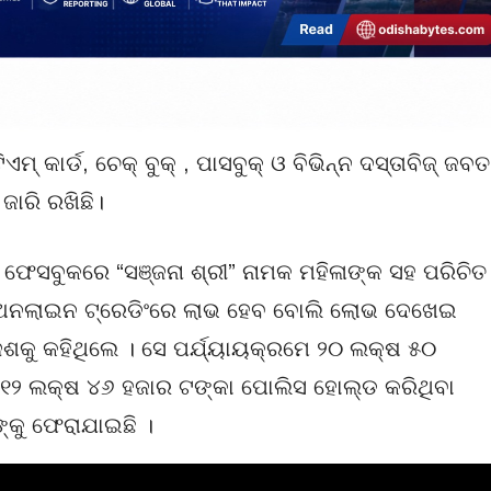
କାର୍ଡ, ଚେକ୍ ବୁକ୍ , ପାସବୁକ୍ ଓ ବିଭିନ୍ନ ଦସ୍ତାବିଜ୍ ଜବତ
ାରି ରଖିଛି।
େସବୁକରେ “ସଞ୍ଜନା ଶ୍ରୀ” ନାମକ ମହିଳାଙ୍କ ସହ ପରିଚିତ
ଅନଲାଇନ ଟ୍ରେଡିଂରେ ଲାଭ ହେବ ବୋଲି ଲୋଭ ଦେଖେଇ
େଶକୁ କହିଥିଲେ । ସେ ପର୍ଯ୍ୟାୟକ୍ରମେ ୨୦ ଲକ୍ଷ ୫୦
୧୨ ଲକ୍ଷ ୪୬ ହଜାର ଟଙ୍କା ପୋଲିସ ହୋଲ୍ଡ କରିଥିବା
କୁ ଫେରାଯାଇଛି ।