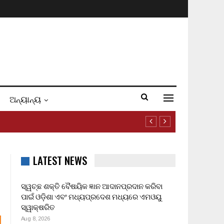
ଅନ୍ୟାନ୍ୟ
LATEST NEWS
ସ୍ୱଚ୍ଛ ଶକ୍ତି ବୈଷୟିକ ଜ୍ଞାନ ଆଦାନପ୍ରଦାନ କରିବା
ପାଇଁ ଓଡ଼ିଶା ଏବଂ ମଧ୍ୟପ୍ରଦେଶ ମଧ୍ୟରେ ଏମଓୟୁ
ସ୍ୱାକ୍ଷରିତ
Aug 8, 2026