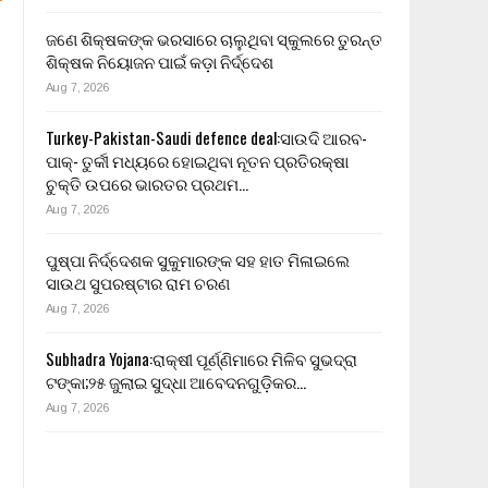
ଜଣେ ଶିକ୍ଷକଙ୍କ ଭରସାରେ ଚାଲୁଥିବା ସ୍କୁଲରେ ତୁରନ୍ତ
ଶିକ୍ଷକ ନିୟୋଜନ ପାଇଁ କଡ଼ା ନିର୍ଦ୍ଦେଶ
Aug 7, 2026
Turkey-Pakistan-Saudi defence deal:ସାଉଦି ଆରବ-
ପାକ୍- ତୁର୍କୀ ମଧ୍ୟରେ ହୋଇଥିବା ନୂତନ ପ୍ରତିରକ୍ଷା
ଚୁକ୍ତି ଉପରେ ଭାରତର ପ୍ରଥମ…
Aug 7, 2026
ପୁଷ୍ପା ନିର୍ଦ୍ଦେଶକ ସୁକୁମାରଙ୍କ ସହ ହାତ ମିଳାଇଲେ
ସାଉଥ ସୁପରଷ୍ଟାର ରାମ ଚରଣ
Aug 7, 2026
Subhadra Yojana:ରାକ୍ଷୀ ପୂର୍ଣ୍ଣିମାରେ ମିଳିବ ସୁଭଦ୍ରା
ଟଙ୍କା;୨୫ ଜୁଲାଇ ସୁଦ୍ଧା ଆବେଦନଗୁଡ଼ିକର…
Aug 7, 2026