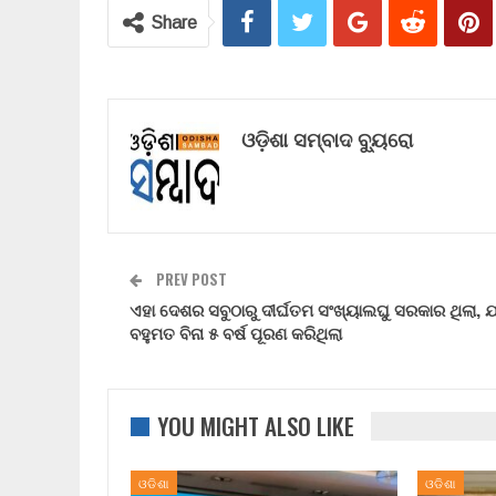
Share
ଓଡ଼ିଶା ସମ୍ବାଦ ବ୍ୟୁରୋ
PREV POST
ଏହା ଦେଶର ସବୁଠାରୁ ଦୀର୍ଘତମ ସଂଖ୍ୟାଲଘୁ ସରକାର ଥିଲା, ଯ
ବହୁମତ ବିନା ୫ ବର୍ଷ ପୂରଣ କରିଥିଲା
YOU MIGHT ALSO LIKE
ଓଡିଶା
ଓଡିଶା