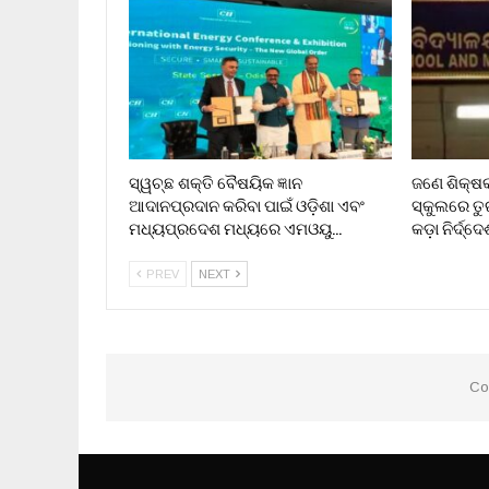
ସ୍ୱଚ୍ଛ ଶକ୍ତି ବୈଷୟିକ ଜ୍ଞାନ
ଜଣେ ଶିକ୍ଷ
ଆଦାନପ୍ରଦାନ କରିବା ପାଇଁ ଓଡ଼ିଶା ଏବଂ
ସ୍କୁଲରେ ତୁ
ମଧ୍ୟପ୍ରଦେଶ ମଧ୍ୟରେ ଏମଓୟୁ…
କଡ଼ା ନିର୍ଦ୍ଦ
PREV
NEXT
Co