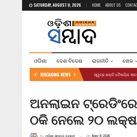
SATURDAY, AUGUST 8, 2026
HOME
ABOUT US
CONTA
ଓଡିଶା
ଦେଶ ବିଦେଶ
ରାଜନୀତି
ଖେଳ
BREAKING NEWS
ସ୍ୱଚ୍ଛ ଶକ୍ତି ବୈଷୟିକ ଜ୍
ଅନଲାଇନ ଟ୍ରେଡିଂର
ଠକି ନେଲେ ୨୦ ଲକ୍ଷ
On
May 8, 2026
By
ଓଡ଼ିଶା ସମ୍ବାଦ ବ୍ୟୁରୋ