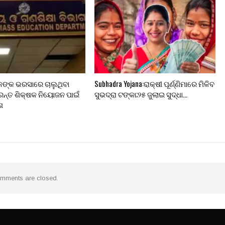
କଙ୍କ ଭରସାରେ ଚାଲୁଥିବା
Subhadra Yojana:ରାକ୍ଷୀ ପୂର୍ଣ୍ଣିମାରେ ମିଳିବ
ରନ୍ତ ଶିକ୍ଷକ ନିୟୋଜନ ପାଇଁ
ସୁଭଦ୍ରା ଟଙ୍କା;୨୫ ଜୁଲାଇ ସୁଦ୍ଧା…
େଶ
mments are closed.