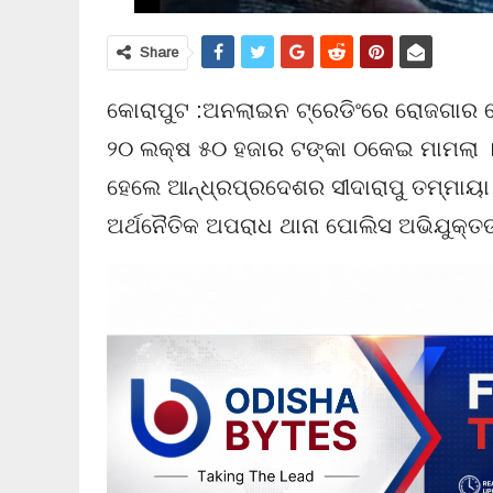
Share
କୋରାପୁଟ :ଅନଲାଇନ ଟ୍ରେଡିଂରେ ରୋଜଗାର 
୨୦ ଲକ୍ଷ ୫୦ ହଜାର ଟଙ୍କା ଠକେଇ ମାମଲା
ହେଲେ ଆନ୍ଧ୍ରପ୍ରଦେଶର ସୀଦାରାପୁ ତମ୍ମାୟା
ଅର୍ଥନୈତିକ ଅପରାଧ ଥାନା ପୋଲିସ ଅଭିଯୁକ୍ତଙ୍