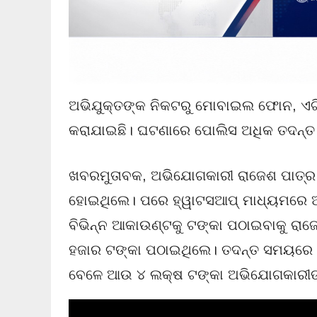
ଅଭିଯୁକ୍ତଙ୍କ ନିକଟରୁ ମୋବାଇଲ ଫୋନ, ଏଟିଏମ୍ 
କରାଯାଇଛି। ଘଟଣାରେ ପୋଲିସ ଅଧିକ ତଦନ୍ତ ଜ
ଖବରମୁତାବକ, ଅଭିଯୋଗକାରୀ ରାଜେଶ ପାତ୍ର ଫ
ହୋଇଥିଲେ। ପରେ ହ୍ୱାଟସଆପ୍ ମାଧ୍ୟମରେ 
ବିଭିନ୍ନ ଆକାଉଣ୍ଟକୁ ଟଙ୍କା ପଠାଇବାକୁ ରାଜ
ହଜାର ଟଙ୍କା ପଠାଇଥିଲେ। ତଦନ୍ତ ସମୟରେ 
ବେଳେ ଆଉ ୪ ଲକ୍ଷ ଟଙ୍କା ଅଭିଯୋଗକାରୀଙ୍