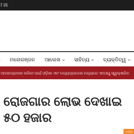
CT US
ମନୋରଞ୍ଜନ
ଆଲେଖ
ସାହିତ୍ୟ
ବ୍ୟକ୍ତିତ୍ୱ
ଞାନ ଆଦାନପ୍ରଦାନ କରିବା ପାଇଁ ଓଡ଼ିଶା ଏବଂ ମଧ୍ୟପ୍ରଦେଶ ମଧ୍ୟରେ ଏମଓୟୁ ସ୍ୱାକ୍ଷରିତ
େ ରୋଜଗାର ଲୋଭ ଦେଖାଇ
 ୫୦ ହଜାର
ଓଡିଶା