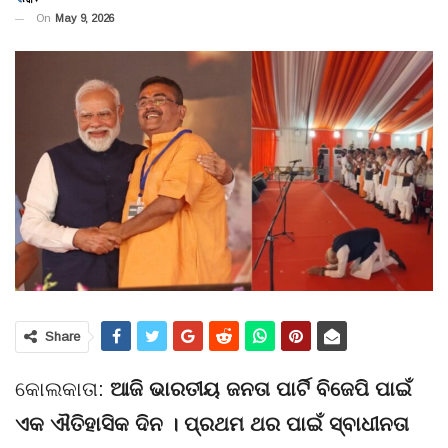
On
May 9, 2026
Share
କୋଲକାତା:
ଆଜି ଭାରତୀୟ ଜନତା ପାର୍ଟି ବିଜେପି ପାଇଁ
ଏକ ଐତିହାସିକ ଦିନ । ପ୍ରଥମ ଥର ପାଇଁ ସ୍ବାଧୀନତା