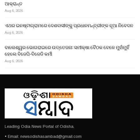
ଆକ୍ରାନ୍ତ
Aug 6, 2026
ଏଥର ଇନଷ୍ଟାଗ୍ରାମରେ ଦେଶବାସୀଙ୍କୁ ପ୍ରଧାନମନ୍ତ୍ରୀଙ୍କ ନୂଆ ନିବେଦନ
Aug 6, 2026
ବାଲେଶ୍ୱର ଭୋଗରାଇରେ ଉତ୍ତେଜନା: ସମୀକ୍ଷା ବୈଠକ ବେଳେ ମୁହାଁମୁହିଁ
ହେଲେ ବିଜେପି-ବିଜେଡି କର୍ମୀ
Aug 6, 2026
Leading Odia News Portal of Odisha.
• Email: newsodishasambad@gmail.com