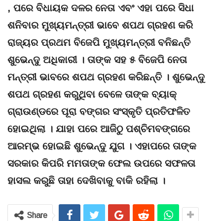
, ପରେ ବିଧାୟକ ଦଳର ନେତା ଏବଂ ଏହା ପରେ ସିଧା
ଶନିବାର ମୁଖ୍ୟମନ୍ତ୍ରୀ ଭାବେ ଶପଥ ଗ୍ରହଣ କରି
ରାଜ୍ୟର ପ୍ରଥମ ବିଜେପି ମୁଖ୍ୟମନ୍ତ୍ରୀ ବନିଛନ୍ତି
ଶୁଭେନ୍ଦୁ ଅଧିକାରୀ । ତାଙ୍କ ସହ ୫ ବିଜେପି ନେତା
ମନ୍ତ୍ରୀ ଭାବରେ ଶପଥ ଗ୍ରହଣ କରିଛନ୍ତି । ଶୁଭେନ୍ଦୁ
ଶପଥ ଗ୍ରହଣ କରୁଥିବା ବେଳେ ତାଙ୍କ ବ୍ୟାକ୍
ଗ୍ରାଉଣ୍ଡରେ ପୂରା ବଙ୍ଗର ସଂସ୍କୃତି ପ୍ରତିଫଳିତ
ହୋଇଥିଲା । ଯାହା ପରେ ଆଜିଠୁ ପଶ୍ଚିମବଙ୍ଗରେ
ଆରମ୍ଭ ହୋଇଛି ଶୁଭେନ୍ଦୁ ଯୁଗ । ଏହାପରେ ତାଙ୍କ
ସରକାର କିପରି ମମତାଙ୍କ ଫେଲ ଉପରେ ସଫଳତା
ହାସଲ କରୁଛି ତାହା ଦେଖିବାକୁ ବାକି ରହିଲା ।
Share