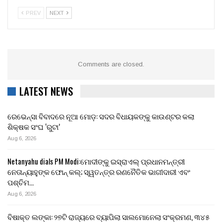
PREV
NEXT
Comments are closed.
LATEST NEWS
ରେଭେନ୍ସା ବିବାଦରେ ନୂଆ ମୋଡ଼: ସଦର ବିଧାୟକଙ୍କୁ କାଉଣ୍ଟର କଲା
ଶିକ୍ଷକ ସଂଘ ‘ରୁଟା’
Aug 6, 2026
Netanyahu dials PM Modi:ମୋଦୀଙ୍କୁ ଇସ୍ରାଏଲ୍ ପ୍ରଧାନମନ୍ତ୍ରୀ
ନେତାନ୍ୟାହୁଙ୍କ ଫୋନ୍ କଲ୍; ସ୍ୱତନ୍ତ୍ର ରଣନୈତିକ ଭାଗୀଦାରୀ ଏବଂ
ପଶ୍ଚିମ…
Aug 6, 2026
ବିଷାକ୍ତ ଲଙ୍କା: ୨୭ଟି ରାଜ୍ୟରେ ବ୍ୟାପିଲା ସାଲମୋନେଲା ସଂକ୍ରମଣ, ୩୪୫