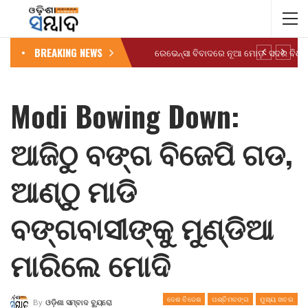
BREAKING NEWS
Modi Bowing Down:
ଆଜିଠୁ ବଙ୍ଗ ବିଜେପି ଗଡ,
ଆଣ୍ଠୁ ମାଡି
ବଙ୍ଗବାସୀଙ୍କୁ ମୁଣ୍ଡିଆ
ମାରିଲେ ମୋଦି
ଦେଶ ବିଦେଶ
ପଶ୍ଚିମବଙ୍ଗ
ମୁଖ୍ୟ ଖବର
By
ଓଡ଼ିଶା ସମ୍ବାଦ ବ୍ୟୁରୋ