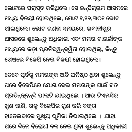
ଭୋଟରେ ପରାସ୍ତ କରିଥିଲେ। ସେ ନନ୍ଦିଗ୍ରାମ ଆସନରେ
ମଧ୍ୟ ବିଜୟୀ ହୋଇଥିଲେ, ମୋଟ ୧,୨୭,୩୦୧ ଭୋଟ
ପାଇଥିଲେ। ଭୋଟ ଗଣନା ସମୟରେ, ଭବାନୀପୁର
ଆସନରେ ଶୁଭେନ୍ଦୁ ଅଧିକାରୀ ଏବଂ ମମତା ବାନାର୍ଜୀଙ୍କ
ମଧ୍ୟରେ କଡ଼ା ପ୍ରତିଦ୍ୱନ୍ଦ୍ୱିତା ହୋଇଥିଲା, କିନ୍ତୁ
ଶେଷରେ ବିଜେପି ନେତା ବିଜୟୀ ହୋଇଥିଲେ।
ତେବେ ପୂର୍ବରୁ ମମତାଙ୍କ ଅତି ଘନିଷ୍ଠ ଥିବା ଶୁଭେନ୍ଦୁ
ପରେ ବିଜେପିରେ ଯୋଗ ଦେଇ ମମତାଙ୍କ ପାଇଁ ବଡ
ପ୍ରତିନ୍ଦ୍ବନ୍ଦି ପାଲଟି ଯାଇଥିଲେ । ଆଉ ଟିଏମସିର
ଖୁଣ ଜାଣି, ତାକୁ ବିଜେପିର ଗୁଣ କରି ବଙ୍ଗ
ହାତେଇବାରେ ମୁଖ୍ୟ ଭୂମିକା ନିଭାଇଥିଲେ । ଯାହା
ପରେ ଦିନେ ବିରୋଧୀ ଦଳ ନେତା ଥିବା ଶୁଭେନ୍ଦୁ ଅଧିକାରୀ