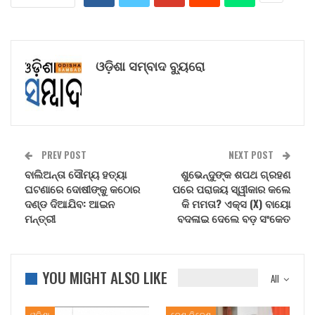
ଓଡ଼ିଶା ସମ୍ବାଦ ବ୍ୟୁରୋ
PREV POST
NEXT POST
ବାଲିଅନ୍ତା ସୌମ୍ୟ ହତ୍ୟା
ଶୁଭେନ୍ଦୁଙ୍କ ଶପଥ ଗ୍ରହଣ
ଘଟଣାରେ ଦୋଷୀଙ୍କୁ କଠୋର
ପରେ ପରାଜୟ ସ୍ୱୀକାର କଲେ
ଦଣ୍ଡ ଦିଆଯିବ: ଆଇନ
କି ମମତା? ଏକ୍ସ (X) ବାୟୋ
ମନ୍ତ୍ରୀ
ବଦଳାଇ ଦେଲେ ବଡ଼ ସଂକେତ
YOU MIGHT ALSO LIKE
All
ଓଡିଶା
ଦେଶ ବିଦେଶ