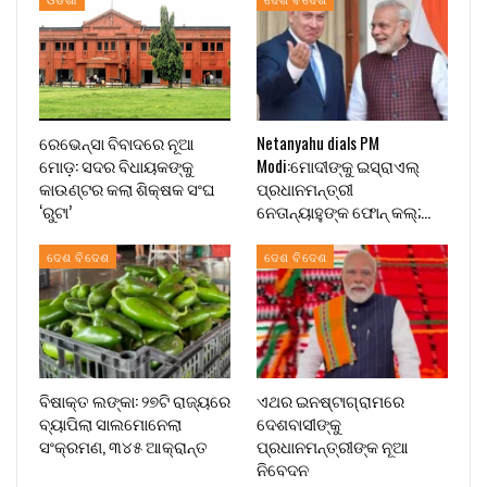
ରେଭେନ୍ସା ବିବାଦରେ ନୂଆ
Netanyahu dials PM
ମୋଡ଼: ସଦର ବିଧାୟକଙ୍କୁ
Modi:ମୋଦୀଙ୍କୁ ଇସ୍ରାଏଲ୍
କାଉଣ୍ଟର କଲା ଶିକ୍ଷକ ସଂଘ
ପ୍ରଧାନମନ୍ତ୍ରୀ
‘ରୁଟା’
ନେତାନ୍ୟାହୁଙ୍କ ଫୋନ୍ କଲ୍;…
ଦେଶ ବିଦେଶ
ଦେଶ ବିଦେଶ
ବିଷାକ୍ତ ଲଙ୍କା: ୨୭ଟି ରାଜ୍ୟରେ
ଏଥର ଇନଷ୍ଟାଗ୍ରାମରେ
ବ୍ୟାପିଲା ସାଲମୋନେଲା
ଦେଶବାସୀଙ୍କୁ
ସଂକ୍ରମଣ, ୩୪୫ ଆକ୍ରାନ୍ତ
ପ୍ରଧାନମନ୍ତ୍ରୀଙ୍କ ନୂଆ
ନିବେଦନ