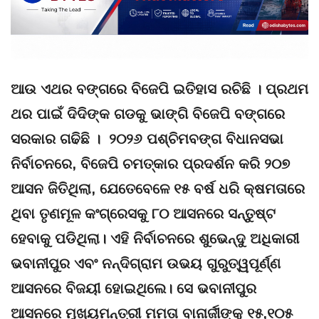
ଆଉ ଏଥର ବଙ୍ଗରେ ବିଜେପି ଇତିହାସ ରଚିଛି । ପ୍ରଥମ
ଥର ପାଇଁ ଦିଦିଙ୍କ ଗଡକୁ ଭାଙ୍ଗି ବିଜେପି ବଙ୍ଗରେ
ସରକାର ଗଢିଛି । ୨୦୨୬ ପଶ୍ଚିମବଙ୍ଗ ବିଧାନସଭା
ନିର୍ବାଚନରେ, ବିଜେପି ଚମତ୍କାର ପ୍ରଦର୍ଶନ କରି ୨୦୭
ଆସନ ଜିତିଥିଲା, ଯେତେବେଳେ ୧୫ ବର୍ଷ ଧରି କ୍ଷମତାରେ
ଥିବା ତୃଣମୂଳ କଂଗ୍ରେସକୁ ୮୦ ଆସନରେ ସନ୍ତୁଷ୍ଟ
ହେବାକୁ ପଡିଥିଲା। ଏହି ନିର୍ବାଚନରେ ​​ଶୁଭେନ୍ଦୁ ଅଧିକାରୀ
ଭବାନୀପୁର ଏବଂ ନନ୍ଦିଗ୍ରାମ ଉଭୟ ଗୁରୁତ୍ୱପୂର୍ଣ୍ଣ
ଆସନରେ ବିଜୟୀ ହୋଇଥିଲେ। ସେ ଭବାନୀପୁର
ଆସନରେ ମୁଖ୍ୟମନ୍ତ୍ରୀ ମମତା ବାନାର୍ଜୀଙ୍କୁ ୧୫,୧୦୫