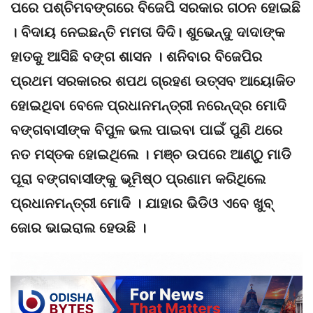
ପରେ ପଶ୍ଚିମବଙ୍ଗରେ ବିଜେପି ସରକାର ଗଠନ ହୋଇଛି
। ବିଦାୟ ନେଇଛନ୍ତି ମମତା ଦିଦି। ଶୁଭେନ୍ଦୁ ଦାଦାଙ୍କ
ହାତକୁ ଆସିଛି ବଙ୍ଗ ଶାସନ । ଶନିବାର ବିଜେପିର
ପ୍ରଥମ ସରକାରର ଶପଥ ଗ୍ରହଣ ଉତ୍ସବ ଆୟୋଜିତ
ହୋଇଥିବା ବେଳେ ପ୍ରଧାନମନ୍ତ୍ରୀ ନରେନ୍ଦ୍ର ମୋଦି
ବଙ୍ଗବାସୀଙ୍କ ବିପୁଳ ଭଲ ପାଇବା ପାଇଁ ପୁଣି ଥରେ
ନତ ମସ୍ତକ ହୋଇଥିଲେ । ମଞ୍ଚ ଉପରେ ଆଣ୍ଠୁ ମାଡି
ପୂରା ବଙ୍ଗବାସୀଙ୍କୁ ଭୂମିଷ୍ଠ ପ୍ରଣାମ କରିଥିଲେ
ପ୍ରଧାନମନ୍ତ୍ରୀ ମୋଦି । ଯାହାର ଭିଡିଓ ଏବେ ଖୁବ୍
ଜୋର ଭାଇରାଲ ହେଉଛି ।