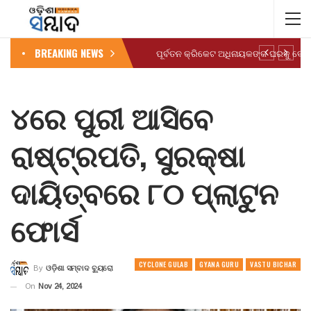
BREAKING NEWS
ପୂର୍ବତନ କ୍ରିକେଟ ଅଧିନାୟକଙ୍କ ଘରକୁ ବୋମ
୪ରେ ପୁରୀ ଆସିବେ
ରାଷ୍ଟ୍ରପତି, ସୁରକ୍ଷା
ଦାୟିତ୍ବରେ ୮୦ ପ୍ଲାଟୁନ
ଫୋର୍ସ
CYCLONE GULAB
GYANA GURU
VASTU BICHAR
By
ଓଡ଼ିଶା ସମ୍ବାଦ ବ୍ୟୁରୋ
On
Nov 24, 2024