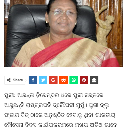
Share
ପୁରୀ: ଆସନ୍ତା ଡ଼ିସେମ୍ବର ୪ରେ ପୁରୀ ଗସ୍ତରେ
ଆସୁଛନ୍ତି ରାଷ୍ଟ୍ରପତି ଦ୍ରୌପଦୀ ମୁର୍ମୁ। ପୁରୀ ବ୍ଲୁ
ଫ୍ଲାଗ ବିଚ୍ ଠାରେ ଅନୁଷ୍ଠିତ ହେବାକୁ ଥିବା ଭାରତୀୟ
ନୌସେନା ଦିବସ କାର୍ଯ୍ୟକ୍ରମରେ ମୁଖ୍ୟ ଅତିଥି ଭାବେ