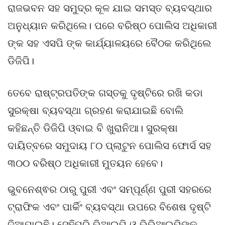
ରାଜଭବନ ସହ ସମୁଦ୍ର କୂଳ ଯାଇ ସମସ୍ତ ବ୍ୟବସ୍ଥାର
ଅନୁଧ୍ୟାନ କରିଥିଲେ। ପରେ ବରିଷ୍ଠ ପୋଲିସ ଅଧିକାରୀ
ଙ୍କ ସହ ଏସପି ଙ୍କ କାର୍ଯ୍ୟାଳୟରେ ବୈଠକ କରିଥିଲେ
ଡିଜିପି।
ତେବେ ରାଷ୍ଟ୍ରପତିଙ୍କ ଗସ୍ତକୁ ଦୃଷ୍ଟିରେ ରଖି କଡା
ସୁରକ୍ଷା ବ୍ୟବସ୍ଥା ଗ୍ରହଣ କରାଯାଇଛି ବୋଲି
କହିଛନ୍ତି ଡିଜିପି ଓ୍ବାଇ ବି ଖୁରାନିଆ। ସୁରକ୍ଷା
ଦାୟିତ୍ବରେ ସମୁଦାୟ ୮୦ ପ୍ଲାଟୁନ ପୋଲିସ ଫୋର୍ସ ସହ
୩୦୦ ବରିଷ୍ଠ ଅଧିକାରୀ ମୁତୟନ ହେବେ।
ଭୁବନେଶ୍ଵର ଠାରୁ ପୁରୀ ଏବଂ ସମ୍ପୂର୍ଣ୍ଣ ପୁରୀ ସହରରେ
ଟ୍ରାଫିକ ଏବଂ ପାର୍କିଂ ବ୍ୟବସ୍ଥା ଉପରେ ବିଶେଷ ଦୃଷ୍ଟି
ଦିଆଯାଇଛି। ସେହିପରି ଭିଆଇପି ଓ ଭିଭିଆଇପିଙ୍କ