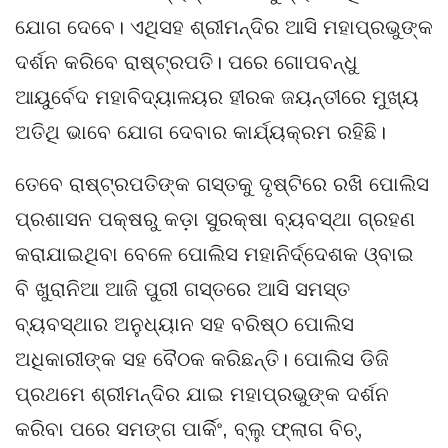
ଯୋଗ ଦେବେ। ଏଥିସହ ଶ୍ରୀମନ୍ଦିର ଆସି ମହାପ୍ରଭୁଙ୍କ
ଦର୍ଶନ କରିବେ ରାଷ୍ଟ୍ରପତି। ପରେ ଗୋପବନ୍ଧୁ
ଆୟୁର୍ବେଦ ମହାବିଦ୍ୟାଳୟର ହୀରକ ଜୟନ୍ତୀରେ ମୁଖ୍ୟ
ଅତିଥି ଭାବେ ଯୋଗ ଦେବାର କାର୍ଯ୍ୟକ୍ରମ ରହିଛି।
ତେବେ ରାଷ୍ଟ୍ରପତିଙ୍କ ଗସ୍ତକୁ ଦୃଷ୍ଟିରେ ରଖି ପୋଲିସ
ପ୍ରଶାସନ ପକ୍ଷରୁ କଡ଼ା ସୁରକ୍ଷା ବ୍ୟବସ୍ଥା ଗ୍ରହଣ
କରାଯାଇଥିବା ବେଳେ ପୋଲିସ ମହାନିର୍ଦ୍ଦେଶକ ଓ୍ବାଇ
ବି ଖୁରାନିଆ ଆଜି ପୁରୀ ଗସ୍ତରେ ଆସି ସମସ୍ତ
ବ୍ୟବସ୍ଥାର ଅନୁଧ୍ୟାନ ସହ ବରିଷ୍ଠ ପୋଲିସ
ଅଧିକାରୀଙ୍କ ସହ ବୈଠକ କରିଛନ୍ତି। ପୋଲିସ ଡିଜି
ପ୍ରଥମେ ଶ୍ରୀମନ୍ଦିର ଯାଇ ମହାପ୍ରଭୁଙ୍କ ଦର୍ଶନ
କରିବା ପରେ ସମଙ୍ଗ ପାର୍କିଂ, ବ୍ଲୁ ଫ୍ଲାଗ ବିଚ୍,