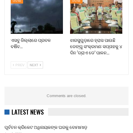
ଓଡିଶା
ଓଡିଶା
ଏସବୁ ଜିଲ୍ଲାରେ ପ୍ରବଳ
ଝାରସୁଗୁଡ଼ାରେ ହ୍ରାସ ପାଉଛି
ବର୍ଷିବ…
ଡେଙ୍ଗୁ ସଂକ୍ରମଣ: ସପ୍ତାହକୁ ୪
ଦିନ ‘ଡ୍ରାଏ ଡେ’ ପାଳନ…
PREV
NEXT
Comments are closed.
LATEST NEWS
ପୂର୍ବତନ କ୍ରିକେଟ ଅଧିନାୟକଙ୍କ ଘରକୁ ବୋମାମାଡ଼