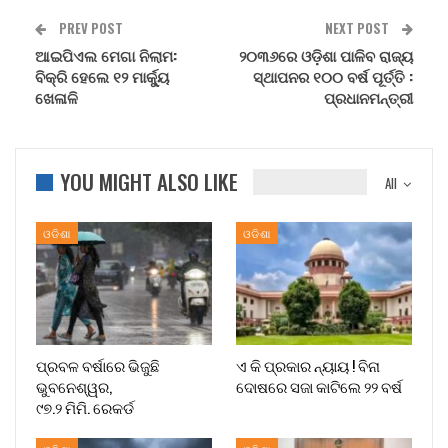
PREV POST
NEXT POST
ଆଇପିଏଲ ମେଗା ନିଲାମ:
୨୦୩୬ରେ ଓଡ଼ିଶା ପାଳିବ ରାଜ୍ୟ
ବିକ୍ରି ହେଲେ ୧୨ ମାର୍କ୍ୟୁ
ସ୍ଥାପନର ୧୦୦ ବର୍ଷ ପୂର୍ତ୍ତି :
ଖେଳାଳି
ପ୍ରଧାନମନ୍ତ୍ରୀ
YOU MIGHT ALSO LIKE
All
ଓଡିଶା
ଓଡିଶା
ପ୍ରବଳ ବର୍ଷାରେ ଭିଜୁଛି
ଏ କି ପ୍ରକାର ନ୍ୟାୟ ! ବିନା
ଭୁବନେଶ୍ୱର,
ଦୋଷରେ ସଜା କାଟିଲେ ୨୨ ବର୍ଷ
୯୭.୨ ମିମି. ରେକର୍ଡ