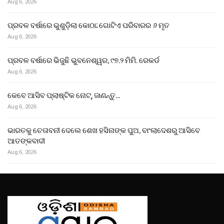
Aug 6, 2026
ପ୍ରବଳ ବର୍ଷାରେ ଭୁଶୁଡ଼ିଲା କୋଠା; ଗୋଟିଏ ପରିବାରର ୬ ମୃତ
Aug 6, 2026
ପ୍ରବଳ ବର୍ଷାରେ ଭିଜୁଛି ଭୁବନେଶ୍ୱର, ୯୭.୨ ମିମି. ରେକର୍ଡ
Aug 6, 2026
କେବେ ଆସିବ ପ୍ଲାଷ୍ଟିକ ନୋଟ୍, ଜାଣନ୍ତୁ…
Aug 6, 2026
ଭାରତକୁ ଚେତାବନୀ ଦେଲେ ଶେଖ ହସିନାଙ୍କ ପୁଅ, ବାଂଲାଦେଶରୁ ଆସିବେ
ଆତଙ୍କବାଦୀ
Aug 6, 2026