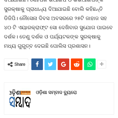
ସୁରକ୍ଷାକୁ ପ୍ରାଧାନ୍ୟ ଦିଆଯାଇଛି ବୋଲି କହିଛନ୍ତି
ଡିଜିପି। ନୌସେନା ଦିବସ ଅବସରରେ ୨୫ଟି ଜାହାଜ ସହ
୪୦ ଟି ଏୟାରକ୍ରାଫ୍ଟ ସୋ ଦେଖିବାର ସୁଯୋଗ ପାଇବେ
ଦର୍ଶକ। ତେଣୁ ଦର୍ଶକ ଓ ପର୍ଯ୍ୟଟକଙ୍କ ସୁରକ୍ଷାକୁ
ମଧ୍ୟ ଗୁରୁତ୍ବ ଦେଇଛି ପୋଲିସ ପ୍ରଶାସନ।
Share
ଓଡ଼ିଶା ସମ୍ବାଦ ବ୍ୟୁରୋ