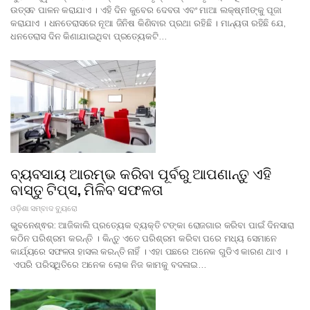
ଉତ୍ସବ ପାଳନ କରାଯାଏ । ଏହି ଦିନ କୁବେର ଦେବତା ଏବଂ ମାଆ ଲକ୍ଷ୍ମୀଙ୍କୁ ପୂଜା
କରାଯାଏ । ଧନତେରାସରେ ନୂଆ ଜିନିଷ କିଣିବାର ପ୍ରଥା ରହିଛି । ମାନ୍ୟତା ରହିଛି ଯେ,
ଧନତେରାସ ଦିନ କିଣାଯାଇଥିବା ପ୍ରତ୍ୟେକଟି…
ବ୍ୟବସାୟ ଆରମ୍ଭ କରିବା ପୂର୍ବରୁ ଆପଣାନ୍ତୁ ଏହି
ବାସ୍ତୁ ଟିପ୍ସ, ମିଳିବ ସଫଳତା
ଓଡ଼ିଶା ସମ୍ବାଦ ବ୍ୟୁରୋ
ଭୁବନେଶ୍ଵର: ଆଜିକାଲି ପ୍ରତ୍ୟେକ ବ୍ୟକ୍ତି ଟଙ୍କା ରୋଜଗାର କରିବା ପାଇଁ ଦିନସାରା
କଠିନ ପରିଶ୍ରମ କରନ୍ତି । କିନ୍ତୁ ଏତେ ପରିଶ୍ରମ କରିବା ପରେ ମଧ୍ୟ ସେମାନେ
କାର୍ଯ୍ୟରେ ସଫଳତା ହାସଲ କରନ୍ତି ନାହିଁ । ଏହା ପଛରେ ଅନେକ ଗୁଡିଏ କାରଣ ଥାଏ ।
ଏପରି ପରିସ୍ଥିତିରେ ଅନେକ ଲୋକ ନିଜ କାମକୁ ବଦଳାଇ…