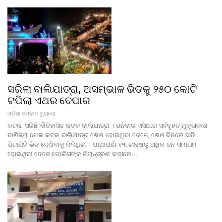
ସରିଲା ବାଲିଯାତ୍ରା, ଅସମ୍ଭାଳ ଭିଡକୁ ୨୫୦ କୋଟି
ଟପିଲା ଏଥର ବେପାର
ଓଡ଼ିଶା ସମ୍ବାଦ ବ୍ୟୁରୋ
କଟକ: ସରିଛି ଐତିହାସିକ କଟକ ବାଲିଯାତ୍ରା । ଶନିବାର ଏସିଆର ସର୍ବବୃହତ୍‌ ମୁକ୍ତାକାଶ
ବାଣିଜ୍ୟ ମେଳା କଟକ ବାଲିଯାତ୍ରା ଶେଷ ହୋଇଥିବା ବେଳେ, ଶେଷ ଦିନରେ ଛାତି
ପିଟାପିଟି ଭିଡ ଦେଖିବାକୁ ମିଳିଥିଲା । ପାଖାପାଖି ୧୩ ଲକ୍ଷରୁ ଅଧିକ ଜନ ସମାଗମ
ହୋଇଥିବା ବେଳେ ପୋଲିସଙ୍କ ନିୟନ୍ତ୍ରଣ ବାହାରେ…