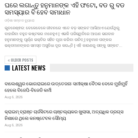
ଘରେ ଲଗାନ୍ତୁ ହନୁମାନଙ୍କ ଏହି ଫଟୋ, ବଡ ରୁ ବଡ
ସମସ୍ୟାର ବି ହେବ ସମାଧାନ
ଓଡ଼ିଶା ସମ୍ବାଦ ବ୍ୟୁରୋ
ଭୁବନେଶ୍ଵର: ବେଳେବେଳେ ଜୀବନରେ ଏତେ ବଡ଼ ସଙ୍କଟ ଆସିଥାଏ ଯେଉଁଥିରୁ
ବାହାରିବା ବହୁତ କଷ୍ଟକର ମନେହୁଏ | ଏଭଳି ପରିସ୍ଥିତିରେ ଆପଣ ଭଗବାନ
ହନୁମାନଙ୍କୁ ପୂର୍ଣ୍ଣ ଭକ୍ତିର ସହିତ ପୂଜା କରିବା ଉଚିତ୍ | ହନୁମାନ ତାଙ୍କର
ଭକ୍ତମାନଙ୍କର ସମସ୍ତ ଅସୁବିଧା ଦୂର କରନ୍ତି | ଏହି କାରଣରୁ ତାଙ୍କୁ ସଙ୍କଟ…
OLDER POSTS
LATEST NEWS
ବାଲେଶ୍ୱର ଭୋଗରାଇରେ ଉତ୍ତେଜନା: ସମୀକ୍ଷା ବୈଠକ ବେଳେ ମୁହାଁମୁହିଁ
ହେଲେ ବିଜେପି-ବିଜେଡି କର୍ମୀ
Aug 6, 2026
କ୍ରାଇମ୍ ବ୍ରାଞ୍ଚ ଚାର୍ଜସିଟରେ ଚାଞ୍ଚଲ୍ୟକର ଖୁଲାସା, ଅତ୍ୟଧିକ ଡ୍ରଗ୍ସ
ନିଶାରେ ଥିଲେ କନଷ୍ଟେବଳ ସୌମ୍ୟ
Aug 6, 2026