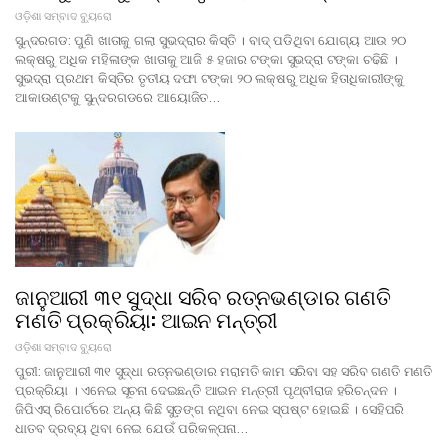
ଓଡ଼ିଶା ସମ୍ବାଦ ବ୍ୟୁରୋ
ସୁନ୍ଦରଗଡ: ପୁଣି ଖାତାକୁ ଗଲା ସୁଭଦ୍ରାର କିସ୍ତି । ବାଦ୍ ପଡିଥିବା ଯୋଗ୍ୟ ଆଉ ୨୦
ଲକ୍ଷରୁ ଅଧିକ ମହିଳାଙ୍କ ଖାତାକୁ ଆଜି ୫ ହଜାର ଟଙ୍କା ସୁଭଦ୍ରା ଟଙ୍କା ଚଢିଛି ।
ସୁଭଦ୍ରା ପ୍ରଥମ କିସ୍ତିର ତୃତୀୟ ଦଫା ଟଙ୍କା ୨୦ ଲକ୍ଷରୁ ଅଧିକ ହିତାଧିକାରୀଙ୍କୁ
ଆକାଉଣ୍ଟକୁ ସୁନ୍ଦରଗଡରେ ଆୟୋଜିତ…
ଜାନୁଆରୀ ୩୧ ସୁଦ୍ଧା ସରିବ ରତ୍ନଭଣ୍ଡାର ଗଣତି
ମଣତି ପ୍ରକ୍ରିୟା: ଆଇନ ମନ୍ତ୍ରୀ
ଓଡ଼ିଶା ସମ୍ବାଦ ବ୍ୟୁରୋ
ପୁରୀ: ଜାନୁଆରୀ ୩୧ ସୁଦ୍ଧା ରତ୍ନଭଣ୍ଡାର ମରାମତି କାମ ସରିବା ସହ ସରିବ ଗଣତି ମଣତି
ପ୍ରକ୍ରିୟା । ଏନେଇ ସୂଚନା ଦେଇଛନ୍ତି ଆଇନ ମନ୍ତ୍ରୀ ପୃଥ୍ବୀରାଜ ହରିଚନ୍ଦନ ।
ଜିପିଏସ୍ ରିପୋର୍ଟରେ ଅନ୍ୟ କିଛି ସୁଡ଼ଙ୍ଗ ନଥିବା ନେଇ ସ୍ପଷ୍ଟ ହୋଇଛି । ସେହିପରି
ଧାତବ ଦ୍ରବ୍ୟ ଥିବା ନେଇ ଯେଉଁ ପରିକଳ୍ପନା…