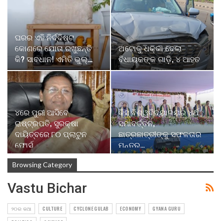
ଘରର ଏହି ନିର୍ଦ୍ଦିଷ୍ଟ
କୋଣରେ ଯୋତା ରଖୁଛନ୍ତି
ଅଟୋକୁ ଧକ୍କା ଦେଲା
କି? ସାବଧାନ! ଏମିତି ଭୁଲ୍…
ବିଧାୟକଙ୍କ ଗାଡି଼, ୪ ଆହତ
୪ରେ ପୁରୀ ଆସିବେ
କିସ୍‍ ବିଶ୍ୱବିଦ୍ୟାଳୟର ୪ର୍ଥ
ରାଷ୍ଟ୍ରପତି, ସୁରକ୍ଷା
ସମାବର୍ତ୍ତନ,
ଦାୟିତ୍ବରେ ୮୦ ପ୍ଲାଟୁନ
ଛାତ୍ରଛାତ୍ରୀଙ୍କୁ ସଫଳତାର
ଫୋର୍ସ
ମନ୍ତ୍ର…
Browsing Category
Vastu Bichar
୨୦ର କଥା
CULTURE
CYCLONE GULAB
ECONOMY
GYANA GURU