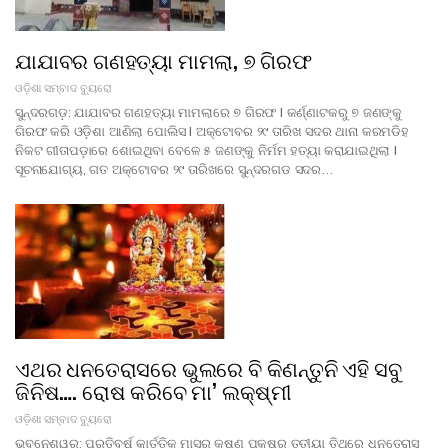
ଯାଯାବର ଗଣହତ୍ୟା ମାମଲା, ୭ ଗିରଫ
ଓଡ଼ିଶା ସମ୍ବାଦ ବ୍ୟୁରୋ
ସୁନ୍ଦରଗଡ଼: ଯାଯାବର ଗଣହତ୍ୟା ମାମଲାରେ ୭ ଗିରଫ l କର୍ଣ୍ଣାଟକରୁ ୭ ଜଣଙ୍କୁ
ଗିରଫ କରି ଓଡ଼ିଶା ଆଣିଲା ପୋଲିସ l ଅକ୍ଟୋବର ୨୯ ତାରିଖ ସଦର ଥାନା କରମଡିହ
ନିକଟ ଗୀତାପଡ଼ାରେ ଶୋଇଥିବା ବେଳେ ୫ ଜଣଙ୍କୁ ନିର୍ମମ ହତ୍ୟା କରାଯାଇଥିଲା l
ସୂଚନାଯୋଗ୍ୟ, ଗତ ଅକ୍ଟୋବର ୨୯ ତାରିଖରେ ସୁନ୍ଦରଗଡ ସଦର…
ଏଥର ଧନତେରାସରେ ଭୁଲରେ ବି କିଣନ୍ତୁନି ଏହି ସବୁ
ଜିନିଷ…. ରୋଷ କରିବେ ମା’ ଲକ୍ଷ୍ମୀ
ଓଡ଼ିଶା ସମ୍ବାଦ ବ୍ୟୁରୋ
ଭୁବନେଶ୍ୱର: ପ୍ରତିବର୍ଷ କାର୍ତ୍ତିକ ମାସର କୃଷ୍ଣ ପକ୍ଷର ତୃତୀୟା ତିଥିରେ ଧନତେରାସ