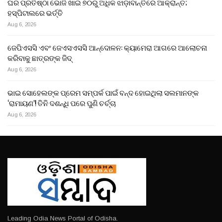
ଘର ପ୍ରତିଷ୍ଠା ଭୋଜି ଖାଇ ୭୦ରୁ ଅଧିକ ଝାଡ଼ାବାନ୍ତିରେ ଆକ୍ରାନ୍ତ;
ହସ୍ପିଟାଲରେ ଭର୍ତ୍ତି
Aug 6, 2026
ଜେପିଏସସି ଏବଂ ଜେଏସଏସସି ଆନ୍ଦୋଳନ: କ୍ୟାମେରା ଆଗରେ ଆଲୋଚନା
କରିବାକୁ ଛାତ୍ରଙ୍କ ଜିଦ୍
Aug 6, 2026
ଭାଇ ସୋହେଲଙ୍କ ପ୍ରେମ ସମ୍ପର୍କ ପାଇଁ ବନ୍ଦ ହୋଇଥିଲା ସଲମାନଙ୍କ
‘ରାମାୟଣ’! ତିନି ଦଶନ୍ଧି ପରେ ପୁଣି ଚର୍ଚ୍ଚା
Aug 6, 2026
Leading Odia News Portal of Odisha.