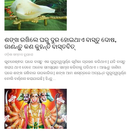
ଶଙ୍ଖ ରଖିଲେ ଘରୁ ଦୁର ହୋଇଥାଏ ବାସ୍ତୁ ଦୋଷ,
ଜାଣନ୍ତୁ କଣ କୁହନ୍ତି ବାସ୍ତବିତ୍
ଓଡ଼ିଶା ସମ୍ବାଦ ବ୍ୟୁରୋ
ଭୁବନେଶ୍ଵର: ଘରେ ବାସ୍ତୁ ଏକ ଗୁରୁତ୍ୱପୂର୍ଣ୍ଣ ଭୂମିକା ଗ୍ରହଣ କରିଥାଏ | ଯଦି ବାସ୍ତୁ
ଖରାପ ଥାଏ ତେବେ ଅନେକ ସମସ୍ୟାର ସାମ୍ନା କରିବାକୁ ପଡିଥାଏ । ଆସନ୍ତୁ ଜାଣିବା
ଘରେ ଶଙ୍ଖ ରଖିବାର ଉପକାରିତା | ଶଙ୍ଖ ଆମ ଶାସ୍ତ୍ରରେ ଅତ୍ୟନ୍ତ ଗୁରୁତ୍ୱପୂର୍ଣ୍ଣ
ବୋଲି ବର୍ଣ୍ଣନା କରାଯାଇଛି | ହିନ୍ଦୁ…