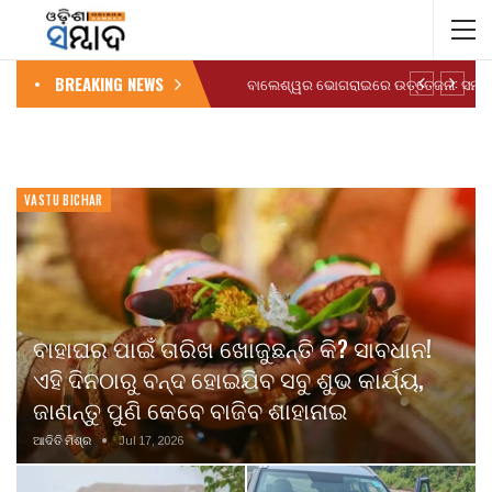
BREAKING NEWS
VASTU BICHAR
ବାହାଘର ପାଇଁ ତାରିଖ ଖୋଜୁଛନ୍ତି କି? ସାବଧାନ!
ଏହି ଦିନଠାରୁ ବନ୍ଦ ହୋଇଯିବ ସବୁ ଶୁଭ କାର୍ଯ୍ୟ,
ଜାଣନ୍ତୁ ପୁଣି କେବେ ବାଜିବ ଶାହାନାଇ
ଆଦିତି ମିଶ୍ର
Jul 17, 2026