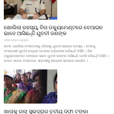
ଖୋଲିଲା ରହସ୍ୟ, ବିନା ଡକ୍ୟୁମେଣ୍ଟରେ ବେଆଇନ
ଭାବେ ଆସିଛନ୍ତି ଯୁବତୀ ଜଣଙ୍କ
ଓଡ଼ିଶା ସମ୍ବାଦ ବ୍ୟୁରୋ
କଟକ: ଖୋଲିଲା ବାଂଲାଦେଶରୁ ଓଡ଼ିଶାକୁ ଯୁବତୀ ଚାଲାଣର ରହସ୍ୟ । କଟକରୁ
ବାଂଲାଦେଶୀ ଯୁବତୀ ଉଦ୍ଧାର ଘଟଣାର ପର୍ଦ୍ଦାଫାସ କରିଛନ୍ତି ଡିସିପି । ବିନା
ଡକ୍ୟୁମେଣ୍ଟରେ ବେଆଇନ ଭାବେ ଯୁବତୀ ଜଣଙ୍କ ଆସିଛନ୍ତି ବୋଲି କହିଛନ୍ତି ଡିସିପି ।
ତେବେ ଏନେଇ ବାଂଲାଦେଶ ଏମ୍ବାସୀକୁ ସରକାରୀ ସ୍ତରରେ ଜଣାଯିବ ।…
ଖାତାକୁ ଗଲା ସୁଭଦ୍ରାର ତୃତୀୟ ଦଫା ଟଙ୍କା