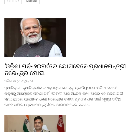
POLITICS
SCIENCE
‘ଓଡ଼ିଶା ପର୍ବ- ୨୦୨୪’ରେ ଯୋଗଦେବେ ପ୍ରଧାନମନ୍ତ୍ରୀ
ନରେନ୍ଦ୍ର ମୋଦୀ
ଓଡ଼ିଶା ସମ୍ବାଦ ବ୍ୟୁରୋ
ନୂଆଦିଲ୍ଲୀ: ନୂଆଦିଲ୍ଲୀର ଜବାହରଲାଲ ନେହେରୁ ଷ୍ଟାଡିୟମରେ ‘ଓଡ଼ିଆ ସମାଜ’
ପକ୍ଷରୁ ଆୟୋଜିତ ଓଡିଶା ପର୍ବ–୨୦୨୪ର ଆଜି ଅନ୍ତିମ ଦିନ। ଆଜିର ଏହି ଉଦଯାପନୀ
ସମାରୋହରେ ପ୍ରଧାନମନ୍ତ୍ରୀ ନରେନ୍ଦ୍ର ମୋଦୀ ପ୍ରଥମ ଥର ପାଇଁ ମୁଖ୍ୟ ଅତିଥି
ଭାବେ ସାମିଲ। ପ୍ରଧାନମନ୍ତ୍ରୀଙ୍କ ଆଗମନ ନେଇ ସରକାର,…