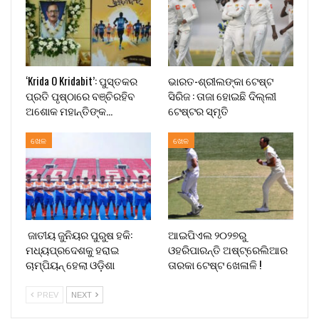
‘Krida O Kridabit’: ପୁସ୍ତକର
ଭାରତ-ଶ୍ରୀଲଙ୍କା ଟେଷ୍ଟ
ପ୍ରତି ପୃଷ୍ଠାରେ ବଞ୍ଚିରହିବ
ସିରିଜ : ତାଜା ହୋଇଛି ଦିଲ୍ଲୀ
ଅଶୋକ ମହାନ୍ତିଙ୍କ…
ଟେଷ୍ଟର ସ୍ମୃତି
ଖେଳ
ଖେଳ
ଜାତୀୟ ଜୁନିୟର ପୁରୁଷ ହକି:
ଆଇପିଏଲ ୨୦୨୭ରୁ
ମଧ୍ୟପ୍ରଦେଶକୁ ହରାଇ
ଓହରିପାରନ୍ତି ଅଷ୍ଟ୍ରେଲିଆର
ଚାମ୍ପିୟନ୍ ହେଲା ଓଡ଼ିଶା
ତାରକା ଟେଷ୍ଟ ଖେଳାଳି !
PREV
NEXT