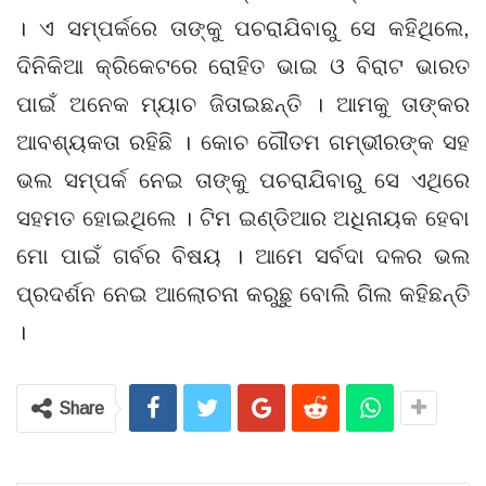
। ଏ ସମ୍ପର୍କରେ ତାଙ୍କୁ ପଚରାଯିବାରୁ ସେ କହିଥିଲେ,
ଦିନିକିଆ କ୍ରିକେଟରେ ରୋହିତ ଭାଇ ଓ ବିରାଟ ଭାରତ
ପାଇଁ ଅନେକ ମ୍ୟାଚ ଜିତାଇଛନ୍ତି । ଆମକୁ ତାଙ୍କର
ଆବଶ୍ୟକତା ରହିଛି । କୋଚ ଗୌତମ ଗମ୍ଭୀରଙ୍କ ସହ
ଭଲ ସମ୍ପର୍କ ନେଇ ତାଙ୍କୁ ପଚରାଯିବାରୁ ସେ ଏଥିରେ
ସହମତ ହୋଇଥିଲେ । ଟିମ ଇଣ୍ଡିଆର ଅଧିନାୟକ ହେବା
ମୋ ପାଇଁ ଗର୍ବର ବିଷୟ । ଆମେ ସର୍ବଦା ଦଳର ଭଲ
ପ୍ରଦର୍ଶନ ନେଇ ଆଲୋଚନା କରୁଛୁ ବୋଲି ଗିଲ କହିଛନ୍ତି
।
Share