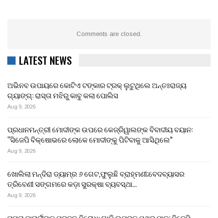
Comments are closed.
LATEST NEWS
ଅଭିନବ ଉପାୟରେ କୋଟିଏ ଟଙ୍କାର ଟ୍ରକ୍ ଲୁଟୁଥିଲେ ଅନ୍ତଃରାଜ୍ୟ
ଗ୍ୟାଙ୍ଗ୍: ରାସ୍ତା ମଝିରୁ କାବୁ କଲା ପୋଲିସ
Aug 9, 2026
ପ୍ରଧାନମନ୍ତ୍ରୀ ମୋଦୀଙ୍କ ଉପରେ କେଜ୍ରିୱାଲଙ୍କ ବିବାଦୀୟ ବୟାନ:
“ସିଜେପି ବିକ୍ଷୋଭରେ ଲୋକେ ମୋଦୀଙ୍କୁ ପିଟିବାକୁ ଆସିଥିଲେ”
Aug 9, 2026
ଖୋଲିଲା ମନ୍ଦିରା ଡ୍ୟାମ୍‌ର ୬ ଗେଟ,ଫୁଲୁଛି ବ୍ରାହ୍ମଣୀ;ବେଦବ୍ୟାସର
ତ୍ରିବେଣୀ ସଙ୍ଗମରେ କଡ଼ା ସୁରକ୍ଷା ବ୍ୟବସ୍ଥା…
Aug 9, 2026
ମମତା ବାନାର୍ଜୀଙ୍କୁ ପ୍ରବଳ ବିରୋଧ: ଗାଡ଼ି ଉପରକୁ ପଥର ମାଡ଼; ବିଜେପି