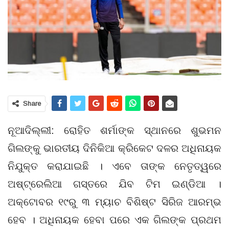
Share
ନୂଆଦିଲ୍ଲୀ: ରୋହିତ ଶର୍ମାଙ୍କ ସ୍ଥାନରେ ଶୁଭମନ
ଗିଲଙ୍କୁ ଭାରତୀୟ ଦିନିକିଆ କ୍ରିକେଟ ଦଳର ଅଧିନାୟକ
ନିଯୁକ୍ତ କରାଯାଇଛି । ଏବେ ତାଙ୍କ ନେତୃତ୍ୱରେ
ଅଷ୍ଟ୍ରେଲିଆ ଗସ୍ତରେ ଯିବ ଟିମ ଇଣ୍ଡିଆ ।
ଅକ୍ଟୋବର ୧୯ରୁ ୩ ମ୍ୟାଚ ବିଶିଷ୍ଟ ସିରିଜ ଆରମ୍ଭ
ହେବ । ଅଧିନାୟକ ହେବା ପରେ ଏକ ଗିଲଙ୍କ ପ୍ରଥମ