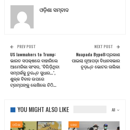
ଓଡ଼ିଶା ସମ୍ବାଦ
PREV POST
NEXT POST
US lawmakers to Trump:
Nuapada Bypoll:ପ୍ରକାଶ
ଭାରତ ସପକ୍ଷରେ ବାହାରିଲେ
ପାଇଲା ନୂଆପଡ଼ା ବିଧାନସଭାର
ଆମେରିକା ସାଂସଦ, ‘ବିଗିଡ଼ିଥିବା
ଚୂଡ଼ାନ୍ତ ଭୋଟର ତାଲିକା
ସମ୍ପର୍କକୁ ତୁରନ୍ତ ସୁଧାର…’,
ଶୁଳ୍କ ବିବାଦ ଉପରେ
ଟ୍ରମ୍ପଙ୍କୁ ଲେଖିଲେ ଚିଠି…
YOU MIGHT ALSO LIKE
All
ଓଡିଶା
ଖେଳ