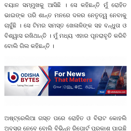
ବୟାନ ସମ୍ମୁଖକୁ ଆସିଛି । ସେ କହିଛନ୍ତି ମୁଁ ରୋହିତ
ଭାଇଙ୍କ ପରି ଶାନ୍ତ ମନରେ ଦଳର ନେତୃତ୍ୱ ନେବାକୁ
ଚାହୁଁଛି । ସେ ଟିମର ସମସ୍ତ ଖେଳାଳିଙ୍କ ସହ ବନ୍ଧୁତା ଓ
ବିଶ୍ୱାସ ରଖିଥାନ୍ତି । ମୁଁ ମଧ୍ୟ ଏହାର ପୂନରାବୃତି କରିବି
ବୋଲି ଗିଲ କହିଛନ୍ତି ।
ଅଷ୍ଟ୍ରେଲିଆ ଗସ୍ତ ପରେ ରୋହିତ ଓ ବିରାଟ କୋହଲି
ଅବସର ନେବେ ବୋଲି ବିଭିନ୍ନ ରିପୋର୍ଟ ପ୍ରକାଶ ପାଇଛି