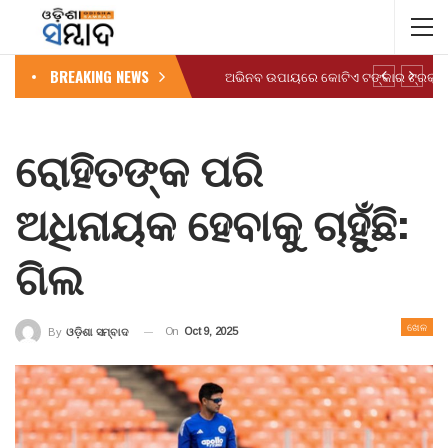
BREAKING NEWS
ରୋହିତଙ୍କ ପରି
ଅଧିନାୟକ ହେବାକୁ ଚାହୁଁଛି:
ଗିଲ
ଖେଳ
On
Oct 9, 2025
By
ଓଡ଼ିଶା ସମ୍ବାଦ