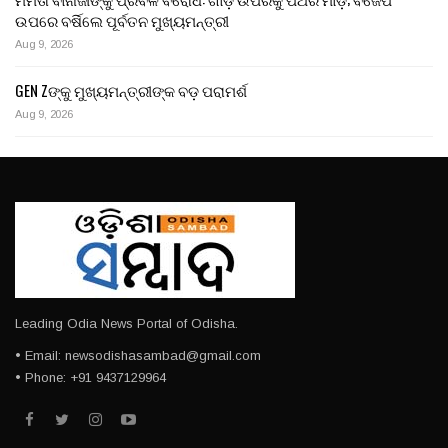
ଉପରେ ବର୍ଷିଲେ ପୂର୍ବତନ ମୁଖ୍ୟମନ୍ତ୍ରୀ
Aug 9, 2026
GEN Zଙ୍କୁ ମୁଖ୍ୟମନ୍ତ୍ରୀଙ୍କ ବଡ଼ ପରାମର୍ଶ
Aug 9, 2026
Leading Odia News Portal of Odisha.
• Email: newsodishasambad@gmail.com
• Phone: +91 9437129964