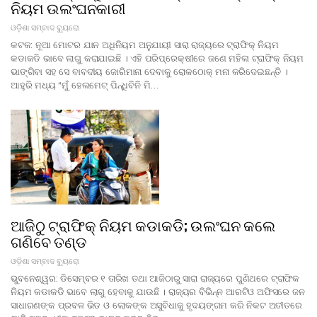
ନିୟମ ଉଲଂଘନକାରୀ
ଓଡ଼ିଶା ସମ୍ବାଦ ବ୍ୟୁରୋ
କଟକ: ନୂଆ ମୋଟର ଯାନ ଅଧିନିୟମ ଅନୁଯାୟୀ ସାରା ରାଜ୍ୟରେ ଟ୍ରାଫିକ୍ ନିୟମ
କଡାକଡି ଭାବେ ଲାଗୁ କରାଯାଇଛି । ଏହି ପରିପ୍ରେକ୍ଷୀରେ ଜଣେ ମହିଳା ଟ୍ରାଫିକ୍ ନିୟମ
ଭାଙ୍ଗିବା ସହ ସେ ବାବଦୀୟ ଜୋରିମାନା ଦେବାକୁ ରୋକଠୋକ୍ ମନା କରିଦେଇଛନ୍ତି ।
ଆହୁରି ମଧ୍ୟ “ମୁଁ ହେଲମେଟ୍ ପିନ୍ଧିବିନି ମି…
ଆଜିଠୁ ଟ୍ରାଫିକ୍ ନିୟମ କଡାକଡି; ଉଲଂଘନ କଲେ
ଗଣିବେ ତଣ୍ଡ
ଓଡ଼ିଶା ସମ୍ବାଦ ବ୍ୟୁରୋ
ଭୁବନେଶ୍ୱର: ଡିସେମ୍ବର ୧ ତାରିଖ ତଥା ଆଜିଠାରୁ ସାରା ରାଜ୍ୟରେ ପୁଣିଥରେ ଟ୍ରାଫିକ
ନିୟମ କଡାକଡି ଭାବେ ଲାଗୁ ହେବାକୁ ଯାଉଛି । ରାଜ୍ୟର ବିଭିନ୍ନ ଆରଟିଓ ଅଫିସରେ ଜନ
ସାଧାରଣଙ୍କ ପ୍ରବଳ ଭିଡ ଓ ଲୋକଙ୍କ ଅସୁବିଧାକୁ ହୃଦୟଙ୍ଗମ କରି ନିକଟ ଅତୀତରେ