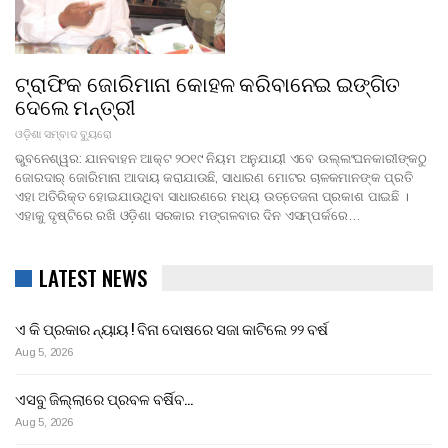
ଟ୍ରାଫିକ ଜୋରିମାନା କୋହଳ କରିବାନେଇ ଇଙ୍ଗିତ
ଦେଲେ ମନ୍ତ୍ରୀ
ଓଡ଼ିଶା ସମ୍ବାଦ ବ୍ୟୁରୋ
ଭୁବନେଶ୍ୱର: ଯାନବାହନ ଆକ୍ଟ ୨୦୧୯ ନିୟମ ଅନୁଯାୟୀ ଏବେ ଉଲ୍ଲଂଘନକାରୀଙ୍କଠୁ
ଜୋରଦାର୍ ଜୋରିମାନା ଆଦାୟ କରାଯାଉଛି, ସାଧାରଣ ମୋଟର ଚାଳକମାନଙ୍କ ପ୍ରତି
ଏହା ଅତିରିକ୍ତ ହୋଇଯାଉଥିବା ସାଧାରଣରେ ମଧ୍ୟ ଉତ୍ତେଜନା ପ୍ରକାଶ ପାଇଛି ।
ଏହାକୁ ଦୃଷ୍ଟିରେ ରଖି ଓଡ଼ିଶା ସରକାର ମଙ୍ଗଳବାର ଦିନ ଏସମ୍ପର୍କରେ…
LATEST NEWS
ଏ କି ପ୍ରକାର ନ୍ୟାୟ ! ବିନା ଦୋଷରେ ସଜା କାଟିଲେ ୨୨ ବର୍ଷ
Aug 5, 2026
ଏସବୁ ଜିଲ୍ଲାରେ ପ୍ରବଳ ବର୍ଷିବ…
Aug 5, 2026