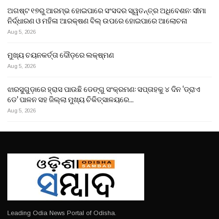
ଅଗଷ୍ଟ ୧୭ରୁ ଆରମ୍ଭ ହୋଇପାରେ ସଂସଦର ସ୍ୱତନ୍ତ୍ର ଅଧିବେଶନ: ସୀମା
ନିର୍ଦ୍ଧାରଣ ଓ ମହିଳା ଆରକ୍ଷଣ ବିଲ୍ ଉପରେ ହୋଇପାରେ ଆଲୋଚନା
Aug 5, 2026
ମୁଖ୍ୟ ଚୟନକର୍ତ୍ତା ଦୌଡ଼ରେ ଲକ୍ଷ୍ମଣ
Aug 5, 2026
ଝାରସୁଗୁଡ଼ାରେ ହ୍ରାସ ପାଉଛି ଡେଙ୍ଗୁ ସଂକ୍ରମଣ: ସପ୍ତାହକୁ ୪ ଦିନ ‘ଡ୍ରାଏ
ଡେ’ ପାଳନ ସହ ଜିଲ୍ଲା ମୁଖ୍ୟ ଚିକିତ୍ସାଳୟରେ…
Aug 5, 2026
Leading Odia News Portal of Odisha.