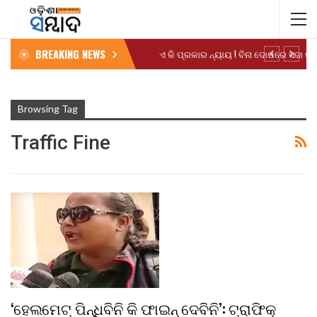
BREAKING NEWS
Browsing Tag
Traffic Fine
‘ହେଲମେଟ୍ ପିନ୍ଧିବିନି କି ଫାଇନ୍ ଦେବିନି’: ଟ୍ରାଫିକ୍