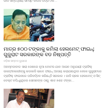
ଗାଡି ସମ୍ବନ୍ଧୀୟ ସମସ୍ତ କାଗଜ ପତ୍ର ଠିକ…
ମାତ୍ର ୫୦୦ ଟଙ୍କାକୁ କମିଲା ହେଲମେଟ୍ ଫାଇନ୍;
ଗୁଜୁରାଟ ସରକାରଙ୍କ ବଡ ନିଷ୍ପତ୍ତି
ଓଡ଼ିଶା ସମ୍ବାଦ ବ୍ୟୁରୋ
ଅହମ୍ମଦାବାଦ: ସାରା ଦେଶରେ ନୂଆ ମୋଟର ଯାନ ଆଇନ ଅନୁଯାୟୀ ଟ୍ରାଫିକ୍
ଉଲଘଂନକାରୀଙ୍କୁ କଡାକଡି ଭାବେ ଫାଇନ୍ ଆଦାୟ କରାଯାଉଥିବା ବେଳେ ଗୁଜୁରାଟରେ
ଟ୍ରାଫିକ୍ ଫାଇନରେ ପରିବର୍ତ୍ତନ କରିଛନ୍ତି ସରକାର । ଗାଡି ଚାଳକ ହେଲମେଟ୍ ଓ ସିଟ୍
ବେଲ୍ଟ ନପିନ୍ଧିଥିଲେ ସେମାନଙ୍କ ଠାରୁ ଏବେ ୫ଶହ ଟଙ୍କା…