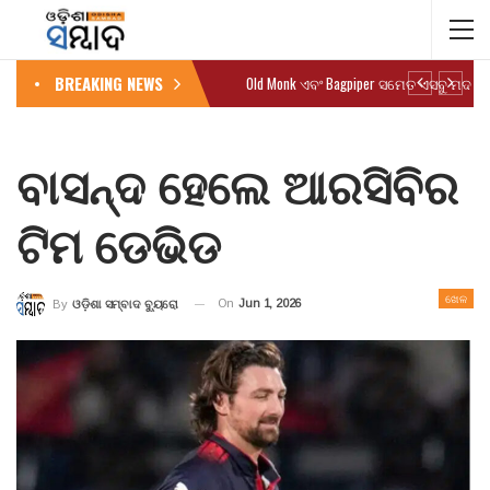
BREAKING NEWS
Old Monk ଏବଂ Bagpiper ସମେତ ଏସବୁ ମଦ ବ
ବାସନ୍ଦ ହେଲେ ଆରସିବିର
ଟିମ ଡେଭିଡ
ଖେଳ
On
Jun 1, 2026
By
ଓଡ଼ିଶା ସମ୍ବାଦ ବ୍ୟୁରୋ