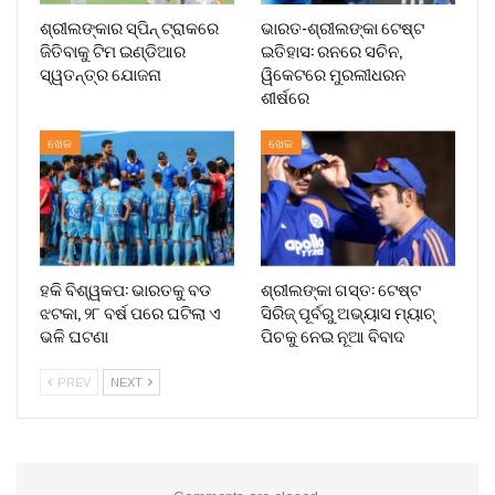
ଶ୍ରୀଲଙ୍କାର ସ୍ପିନ୍ ଟ୍ରାକରେ
ଭାରତ-ଶ୍ରୀଲଙ୍କା ଟେଷ୍ଟ
ଜିତିବାକୁ ଟିମ ଇଣ୍ଡିଆର
ଇତିହାସ: ରନରେ ସଚିନ,
ସ୍ୱତନ୍ତ୍ର ଯୋଜନା
ୱିକେଟରେ ମୁରଲୀଧରନ
ଶୀର୍ଷରେ
ଖେଳ
ଖେଳ
ହକି ବିଶ୍ୱକପ: ଭାରତକୁ ବଡ
ଶ୍ରୀଲଙ୍କା ଗସ୍ତ: ଟେଷ୍ଟ
ଝଟକା, ୨୮ ବର୍ଷ ପରେ ଘଟିଲା ଏ
ସିରିଜ୍ ପୂର୍ବରୁ ଅଭ୍ୟାସ ମ୍ୟାଚ୍
ଭଳି ଘଟଣା
ପିଚକୁ ନେଇ ନୂଆ ବିବାଦ
PREV
NEXT