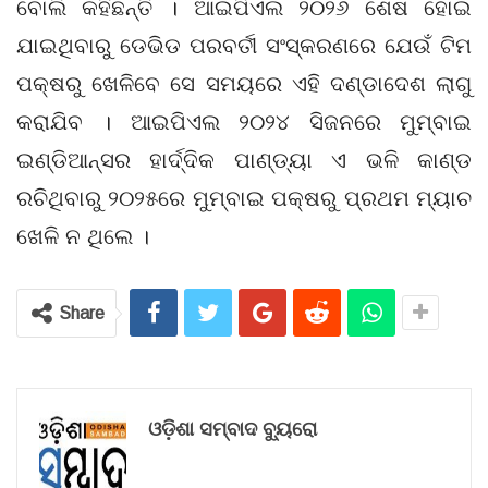
ବୋଲି କହିଛନ୍ତି । ଆଇପିଏଲ ୨୦୨୬ ଶେଷ ହୋଇ
ଯାଇଥିବାରୁ ଡେଭିଡ ପରବର୍ତୀ ସଂସ୍କରଣରେ ଯେଉଁ ଟିମ
ପକ୍ଷରୁ ଖେଳିବେ ସେ ସମୟରେ ଏହି ଦଣ୍ଡାଦେଶ ଲାଗୁ
କରାଯିବ । ଆଇପିଏଲ ୨୦୨୪ ସିଜନରେ ମୁମ୍ବାଇ
ଇଣ୍ଡିଆନ୍ସର ହାର୍ଦ୍ଦିକ ପାଣ୍ଡ୍ୟା ଏ ଭଳି କାଣ୍ଡ
ରଚିଥିବାରୁ ୨୦୨୫ରେ ମୁମ୍ବାଇ ପକ୍ଷରୁ ପ୍ରଥମ ମ୍ୟାଚ
ଖେଳି ନ ଥିଲେ ।
Share
ଓଡ଼ିଶା ସମ୍ବାଦ ବ୍ୟୁରୋ