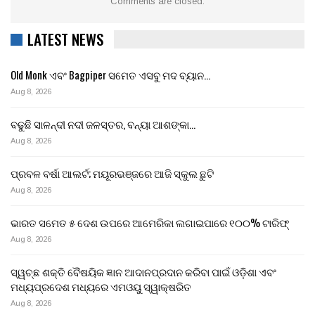
Comments are closed.
LATEST NEWS
Old Monk ଏବଂ Bagpiper ସମେତ ଏସବୁ ମଦ ବ୍ୟାନ…
Aug 8, 2026
ବଢୁଛି ସାଳନ୍ଦୀ ନଦୀ ଜଳସ୍ତର, ବନ୍ୟା ଆଶଙ୍କା…
Aug 8, 2026
ପ୍ରବଳ ବର୍ଷା ଆଲର୍ଟ; ମୟୂରଭଞ୍ଜରେ ଆଜି ସ୍କୁଲ ଛୁଟି
Aug 8, 2026
ଭାରତ ସମେତ ୫ ଦେଶ ଉପରେ ଆମେରିକା ଲଗାଇପାରେ ୧୦୦% ଟାରିଫ୍
Aug 8, 2026
ସ୍ୱଚ୍ଛ ଶକ୍ତି ବୈଷୟିକ ଜ୍ଞାନ ଆଦାନପ୍ରଦାନ କରିବା ପାଇଁ ଓଡ଼ିଶା ଏବଂ
ମଧ୍ୟପ୍ରଦେଶ ମଧ୍ୟରେ ଏମଓୟୁ ସ୍ୱାକ୍ଷରିତ
Aug 8, 2026