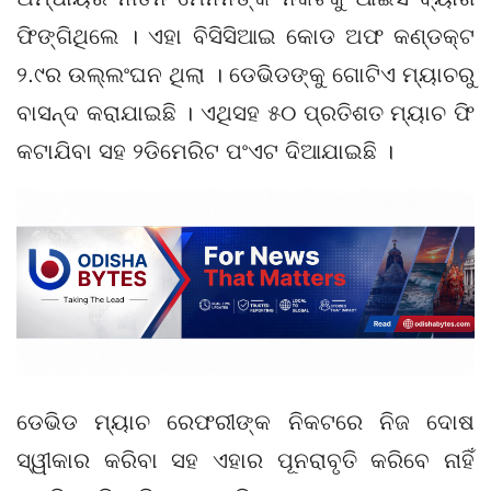
ଫିଙ୍ଗିଥିଲେ । ଏହା ବିସିସିଆଇ କୋଡ ଅଫ କଣ୍ଡକ୍ଟ
୨.୯ର ଉଲ୍ଲଂଘନ ଥିଲା । ଡେଭିଡଙ୍କୁ ଗୋଟିଏ ମ୍ୟାଚରୁ
ବାସନ୍ଦ କରାଯାଇଛି । ଏଥିସହ ୫୦ ପ୍ରତିଶତ ମ୍ୟାଚ ଫି
କଟାଯିବା ସହ ୨ଡିମେରିଟ ପଂଏଟ ଦିଆଯାଇଛି ।
ଡେଭିଡ ମ୍ୟାଚ ରେଫରୀଙ୍କ ନିକଟରେ ନିଜ ଦୋଷ
ସ୍ୱୀକାର କରିବା ସହ ଏହାର ପୂନରାବୃତି କରିବେ ନାହିଁ