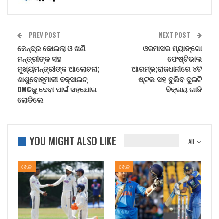
PREV POST
NEXT POST
କେନ୍ଦ୍ର କୋଇଲା ଓ ଖଣି
ଓରମାସର ମ୍ୟାଙ୍ଗୋ
ମନ୍ତ୍ରୀଙ୍କ ସହ
ଫେଷ୍ଟିଭାଲ
ମୁଖ୍ୟମନ୍ତ୍ରୀଙ୍କ ଆଲୋଚନା;
ଆରମ୍ଭ;ରାଜଧାନୀରେ ୪ଟି
ଶାଶୁବୋହୂମାଳୀ ବକ୍‌ସାଇଟ୍
ଷ୍ଟଲ ସହ ବୁଲିବ ଦୁଇଟି
OMCକୁ ଦେବା ପାଇଁ ସହଯୋଗ
ବିକ୍ରୟ ଗାଡି
ଲୋଡିଲେ
YOU MIGHT ALSO LIKE
All
ଖେଳ
ଖେଳ