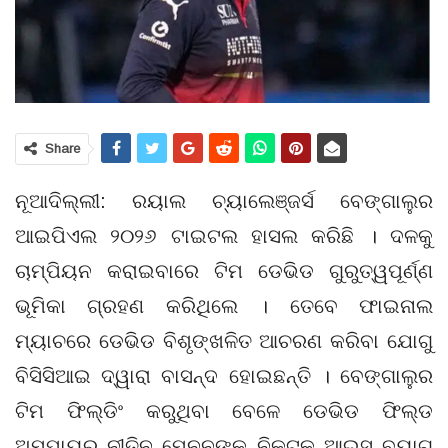
Share
ନୂଆଦିଲ୍ଲୀ: ରୟାଲ ଚ୍ୟାଲେଞ୍ଜର୍ସ ବେଙ୍ଗାଲୁର
ଆଇପିଏଲ ୨୦୨୬ ଟାଇଟଲ ହାସଲ କରିଛି । ଦଳକୁ
ଚାମ୍ପିୟନ କରାଇବାରେ ଟିମ ଡେଭିଡ ଗୁରୁତ୍ୱପୂର୍ଣ୍ଣ
ଭୂମିକା ଗ୍ରହଣ କରିଥିଲେ । ତେବେ ଫାଇନାଲ
ମ୍ୟାଚରେ ଡେଭିଡ ବିଶୃଙ୍ଖଳିତ ଆଚରଣ କରିବା ଯୋଗୁ
ବିସିସିଆଇ ଦ୍ୱାରା ବାସନ୍ଦ ହୋଇଛନ୍ତି । ବେଙ୍ଗାଲୁର
ଟିମ ଫିଲ୍ଡିଂ କରୁଥିବା ବେଳେ ଡେଭିଡ ଫିଲ୍ଡ
ଅମ୍ପାୟର ନୀତିନ ମେନନଙ୍କ ନିକଟକୁ ଆଇସ ବ୍ୟାଗ