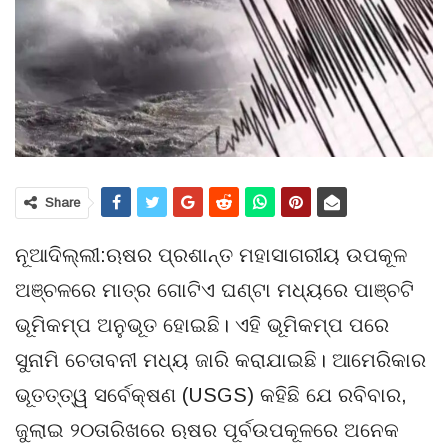
Share
ନୂଆଦିଲ୍ଲୀ:ଋଷର ପ୍ରଶାନ୍ତ ମହାସାଗରୀୟ ଉପକୂଳ
ଅଞ୍ଚଳରେ ମାତ୍ର ଗୋଟିଏ ଘଣ୍ଟା ମଧ୍ୟରେ ପାଞ୍ଚଟି
ଭୂମିକମ୍ପ ଅନୁଭୂତ ହୋଇଛି। ଏହି ଭୂମିକମ୍ପ ପରେ
ସୁନାମି ଚେତାବନୀ ମଧ୍ୟ ଜାରି କରାଯାଇଛି। ଆମେରିକାର
ଭୂତତ୍ତ୍ୱ ସର୍ବେକ୍ଷଣ (USGS) କହିଛି ଯେ ରବିବାର,
ଜୁଲାଇ ୨୦ତାରିଖରେ ଋଷର ପୂର୍ବଉପକୂଳରେ ଅନେକ