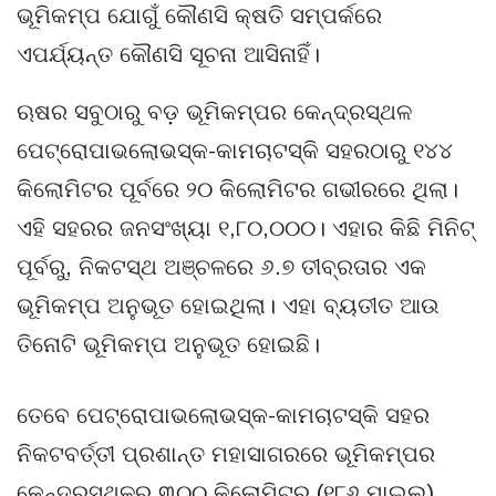
ଭୂମିକମ୍ପ ଯୋଗୁଁ କୌଣସି କ୍ଷତି ସମ୍ପର୍କରେ
ଏପର୍ଯ୍ୟନ୍ତ କୌଣସି ସୂଚନା ଆସିନାହିଁ।
ଋଷର ସବୁଠାରୁ ବଡ଼ ଭୂମିକମ୍ପର କେନ୍ଦ୍ରସ୍ଥଳ
ପେଟ୍ରୋପାଭଲୋଭସ୍କ-କାମଚାଟସ୍କି ସହରଠାରୁ ୧୪୪
କିଲୋମିଟର ପୂର୍ବରେ ୨୦ କିଲୋମିଟର ଗଭୀରରେ ଥିଲା।
ଏହି ସହରର ଜନସଂଖ୍ୟା ୧,୮୦,୦୦୦। ଏହାର କିଛି ମିନିଟ୍
ପୂର୍ବରୁ, ନିକଟସ୍ଥ ଅଞ୍ଚଳରେ ୬.୭ ତୀବ୍ରତାର ଏକ
ଭୂମିକମ୍ପ ଅନୁଭୂତ ହୋଇଥିଲା। ଏହା ବ୍ୟତୀତ ଆଉ
ତିନୋଟି ଭୂମିକମ୍ପ ଅନୁଭୂତ ହୋଇଛି।
ତେବେ ପେଟ୍ରୋପାଭଲୋଭସ୍କ-କାମଚାଟସ୍କି ସହର
ନିକଟବର୍ତ୍ତୀ ପ୍ରଶାନ୍ତ ମହାସାଗରରେ ଭୂମିକମ୍ପର
କେନ୍ଦ୍ରସ୍ଥଳର ୩୦୦ କିଲୋମିଟର (୧୮୬ ମାଇଲ)