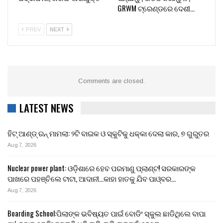
GRWM ଟ୍ରେଣ୍ଡରେ ଦେଶୀ…
PREV
NEXT
Comments are closed.
LATEST NEWS
ହିଟ୍ ଆଣ୍ଡ୍ ରନ୍ ମାମଲା: ୨ଟି ବାଇକ ଓ ସ୍କୁଟିକୁ ଧକ୍କା ଦେଲା କାର, ୭ ଗୁରୁତର
Aug 7, 2026
Nuclear power plant: ଓଡ଼ିଶାରେ ହେବ ପରମାଣୁ ପ୍ଲାଣ୍ଟ! ସରକାରଙ୍କ
ପାଖରେ ପହଞ୍ଚିଲେ ଟାଟା, ଆଦାନୀ…କାହା ହାତକୁ ଯିବ ପାଓ୍ବର…
Aug 7, 2026
Boarding School:ପିଲାଙ୍କ ଭବିଷ୍ୟତ ପାଇଁ ବୋଡିଂ ସ୍କୁଲ ଛାଡିଥିଲେ ବାପା