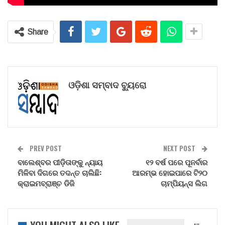
Share
ଓଡ଼ିଶା ସମ୍ବାଦ ବ୍ୟୁରୋ
PREV POST
NEXT POST
ବାଲେଶ୍ବର ପୀଡ଼ିତାଙ୍କୁ ନ୍ୟାୟ
୧୨ ବର୍ଷ ପରେ ପୂନର୍ବାର
ମିଳିବା ଦିଗରେ ତଦନ୍ତ ଚାଲିଛି:
ଆରମ୍ଭ ହୋଇପାରେ ଟି୨୦
କ୍ରାଇମବ୍ରାଞ୍ଚ ଡିଜି
ଚାମ୍ପିୟନ୍ସ ଲିଗ