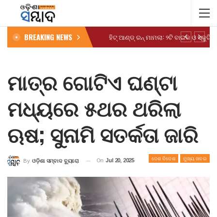
BREAKING NEWS
ମାତ୍ର ଗୋଟିଏ ଘଣ୍ଟା
ମଧ୍ୟରେ ୫ଥର ଥରିଲା
ଋଷ; ସୁନାମି ସତର୍କତା ଜାରି
ଦେଶ ବିଦେଶ
ମୁଖ୍ୟ ଖବର
On
Jul 20, 2025
By
ଓଡ଼ିଶା ସମ୍ବାଦ ବ୍ୟୁରୋ