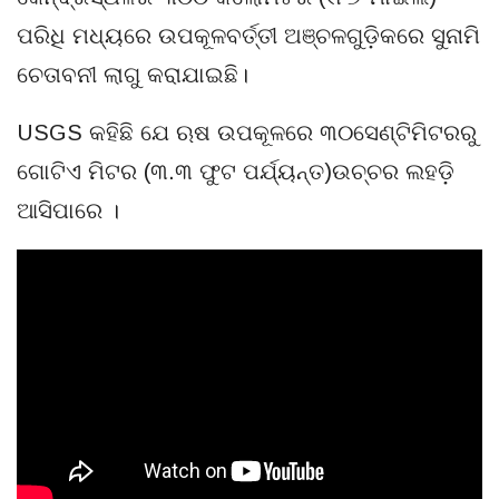
ପରିଧି ମଧ୍ୟରେ ଉପକୂଳବର୍ତ୍ତୀ ଅଞ୍ଚଳଗୁଡ଼ିକରେ ସୁନାମି
ଚେତାବନୀ ଲାଗୁ କରାଯାଇଛି।
USGS କହିଛି ଯେ ଋଷ ଉପକୂଳରେ ୩୦ସେଣ୍ଟିମିଟରରୁ
ଗୋଟିଏ ମିଟର (୩.୩ ଫୁଟ ପର୍ଯ୍ୟନ୍ତ)ଉଚ୍ଚର ଲହଡ଼ି
ଆସିପାରେ ।