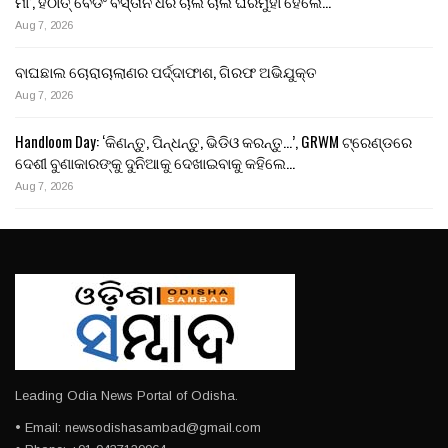
ମା’, ହଠାତ୍ ବେଡିଂ ବସ୍ତାନି ଧରି ଚାଲି ଚାଲି ଘରମୁହାଁ ହେଲେ…
Aug 7, 2026
ବାଘଛାଲ ଚୋରାଚାଲାଣର ପର୍ଦ୍ଦାଫାଶ, ଗିରଫ ଅଭିଯୁକ୍ତ
Aug 7, 2026
Handloom Day: ‘କିଣନ୍ତୁ, ପିନ୍ଧନ୍ତୁ, ଭିଡିଓ କରନ୍ତୁ…’, GRWM ଟ୍ରେଣ୍ଡରେ
ଦେଶୀ ବୁଣାକାରଙ୍କୁ ଦୁନିଆକୁ ଦେଖାଇବାକୁ କହିଲେ…
Aug 7, 2026
Leading Odia News Portal of Odisha.
• Email: newsodishasambad@gmail.com