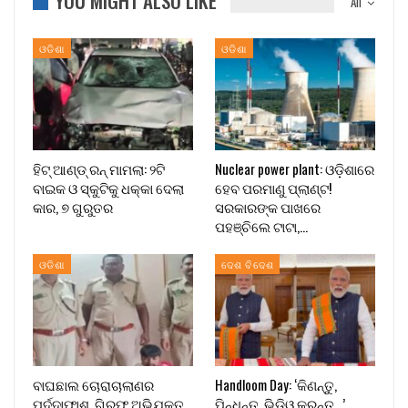
YOU MIGHT ALSO LIKE
All
ଓଡିଶା
ଓଡିଶା
ହିଟ୍ ଆଣ୍ଡ୍ ରନ୍ ମାମଲା: ୨ଟି
Nuclear power plant: ଓଡ଼ିଶାରେ
ବାଇକ ଓ ସ୍କୁଟିକୁ ଧକ୍କା ଦେଲା
ହେବ ପରମାଣୁ ପ୍ଲାଣ୍ଟ!
କାର, ୭ ଗୁରୁତର
ସରକାରଙ୍କ ପାଖରେ
ପହଞ୍ଚିଲେ ଟାଟା,…
ଓଡିଶା
ଦେଶ ବିଦେଶ
ବାଘଛାଲ ଚୋରାଚାଲାଣର
Handloom Day: ‘କିଣନ୍ତୁ,
ପର୍ଦ୍ଦାଫାଶ, ଗିରଫ ଅଭିଯୁକ୍ତ
ପିନ୍ଧନ୍ତୁ, ଭିଡିଓ କରନ୍ତୁ…’,