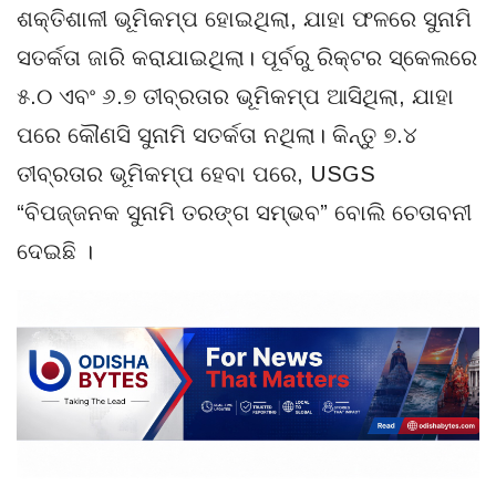
ଶକ୍ତିଶାଳୀ ଭୂମିକମ୍ପ ହୋଇଥିଲା, ଯାହା ଫଳରେ ସୁନାମି
ସତର୍କତା ଜାରି କରାଯାଇଥିଲା। ପୂର୍ବରୁ ରିକ୍ଟର ସ୍କେଲରେ
୫.୦ ଏବଂ ୬.୭ ତୀବ୍ରତାର ଭୂମିକମ୍ପ ଆସିଥିଲା, ଯାହା
ପରେ କୌଣସି ସୁନାମି ସତର୍କତା ନଥିଲା। କିନ୍ତୁ ୭.୪
ତୀବ୍ରତାର ଭୂମିକମ୍ପ ହେବା ପରେ, USGS
“ବିପଜ୍ଜନକ ସୁନାମି ତରଙ୍ଗ ସମ୍ଭବ” ବୋଲି ଚେତାବନୀ
ଦେଇଛି ।