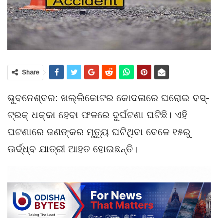
Share
ଭୁବନେଶ୍ବର: ଖଲ୍ଲିକୋଟର କୋଦଳାରେ ଘରୋଇ ବସ୍‌-
ଟ୍ରକ୍ ଧକ୍କା ହେବା ଫଳରେ ଦୁର୍ଘଟଣା ଘଟିଛି। ଏହି
ଘଟଣାରେ ଜଣଙ୍କର ମୃତ୍ୟୁ ଘଟିଥିବା ବେଳେ ୧୫ରୁ
ଊର୍ଦ୍ଧ୍ବ ଯାତ୍ରୀ ଆହତ ହୋଇଛନ୍ତି।