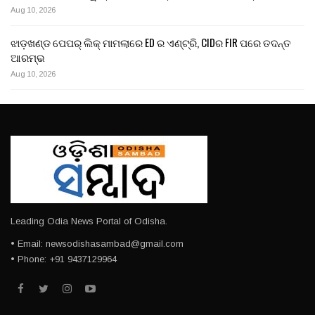
Aug 10, 2026
ଝାଡ଼ଖଣ୍ଡ ପେପର୍ ଲିକ୍ ମାମଲାରେ ED ର ଏଣ୍ଟ୍ରି, CIDର FIR ପରେ ତଦନ୍ତ
ଆରମ୍ଭ
Aug 10, 2026
Leading Odia News Portal of Odisha.
• Email: newsodishasambad@gmail.com
• Phone: +91 9437129964