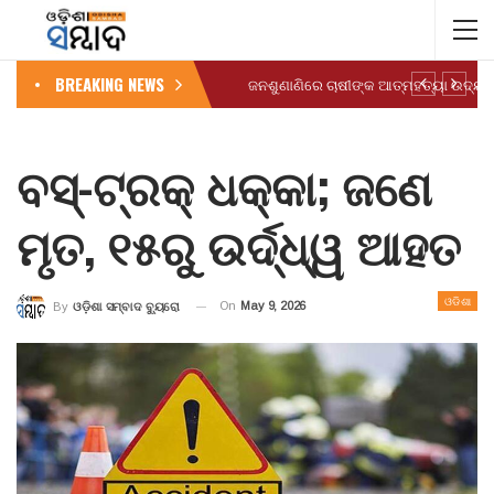
BREAKING NEWS
ବସ୍‌-ଟ୍ରକ୍ ଧକ୍କା; ଜଣେ
ମୃତ, ୧୫ରୁ ଉର୍ଦ୍ଧ୍ୱ ଆହତ
ଓଡିଶା
On
May 9, 2026
By
ଓଡ଼ିଶା ସମ୍ବାଦ ବ୍ୟୁରୋ