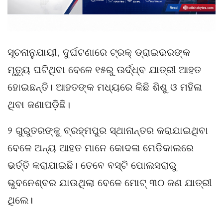
ସୂଚନାନୁଯାୟୀ, ଦୁର୍ଘଟଣାରେ ଟ୍ରକ୍ ଡ୍ରାଇଭରଙ୍କ
ମୃତ୍ୟୁ ଘଟିଥିବା ବେଳେ ୧୫ରୁ ଊର୍ଦ୍ଧ୍ବ ଯାତ୍ରୀ ଆହତ
ହୋଇଛନ୍ତି। ଆହତଙ୍କ ମଧ୍ୟରେ କିଛି ଶିଶୁ ଓ ମହିଳା
ଥିବା ଜଣାପଡ଼ିଛି।
୨ ଗୁରୁତରଙ୍କୁ ବ୍ରହ୍ମପୁର ସ୍ଥାନାନ୍ତର କରାଯାଇଥିବା
ବେଳେ ଅନ୍ୟ ଆହତ ମାନେ କୋଦଳା ମେଡିକାଲରେ
ଭର୍ତ୍ତି କରାଯାଇଛି। ତେବେ ବସ୍‌ଟି ପୋଲସରାରୁ
ଭୁବନେଶ୍ବର ଯାଉଥିଲା ବେଳେ ମୋଟ୍ ୩୦ ଜଣ ଯାତ୍ରୀ
ଥିଲେ।