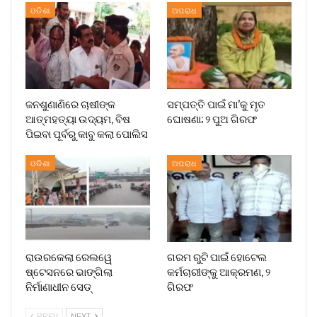
ଓଡିଶା
ଅପରାଧ
ଜନଶୁଣାଣିରେ ଚାଷୀଙ୍କ
ସମ୍ପତ୍ତି ପାଇଁ ମା’କୁ ମୃତ
ଆତ୍ମହତ୍ୟା ଉଦ୍ୟମ, ବିଷ
ଘୋଷଣା; ୨ ପୁଅ ଗିରଫ
ପିଇବା ପୂର୍ବରୁ କାବୁ କଲା ପୋଲିସ
ଓଡିଶା
ଅପରାଧ
ରାଉରକେଲା ରେଲୱେ
ଗରମ ରୁଟି ପାଇଁ ହୋଟେଲ
ଷ୍ଟେସନରେ ଭାଙ୍ଗିଲା
କର୍ମଚାରୀଙ୍କୁ ଆକ୍ରମଣ, ୨
ନିର୍ମାଣାଧୀନ ସେଡ୍
ଗିରଫ
PREV
NEXT