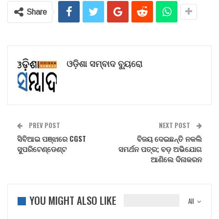
Share
ଓଡ଼ିଶା ସମ୍ବାଦ ବ୍ୟୁରୋ
PREV POST
NEXT POST
ସିବିଆଇ ପଞ୍ଝାରେ CGST
ବିଜୟ ଦେଇଛନ୍ତି ନକଲି
ସୁପରିଟେଣ୍ଡେଣ୍ଟ
ସମର୍ଥନ ପତ୍ର; ବଡ଼ ଅଭିଯୋଗ
ଆଣିଲେ ଦିନାକରନ
YOU MIGHT ALSO LIKE
All