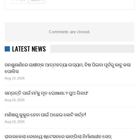
Comments are closed.
LATEST NEWS
ଜନଶୁଣାଣିରେ ଚାଷୀଙ୍କ ଆତ୍ମହତ୍ୟା ଉଦ୍ୟମ, ବିଷ ପିଇବା ପୂର୍ବରୁ କାବୁ କଲା
ପୋଲିସ
Aug 10, 2026
ସମ୍ପତ୍ତି ପାଇଁ ମା’କୁ ମୃତ ଘୋଷଣା; ୨ ପୁଅ ଗିରଫ
Aug 10, 2026
ମଣିଷରୁ କୁକୁର ହେବା ପାଇଁ ଅଢେଇ କୋଟି ଖର୍ଚ୍ଚ!
Aug 10, 2026
ରାଉରକେଲା ରେଲୱେ ଷ୍ଟେସନରେ ଭାଙ୍ଗିଲା ନିର୍ମାଣାଧୀନ ସେଡ୍