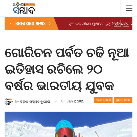
BREAKING NEWS
ଗୋରିଚନ ପର୍ବତ ଚଢି ନୂଆ
ଇତିହାସ ରଚିଲେ ୨୦
ବର୍ଷର ଭାରତୀୟ ଯୁବକ
ଦେଶ ବିଦେଶ
ମୁଖ୍ୟ ଖବର
On
Jan 2, 2025
By
ଓଡ଼ିଶା ସମ୍ବାଦ ବ୍ୟୁରୋ