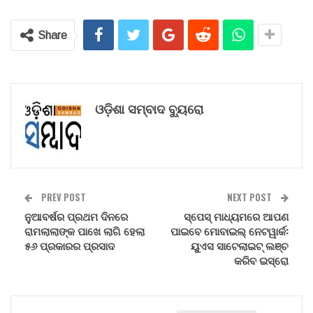
Share
ଓଡ଼ିଶା ସମ୍ବାଦ ବ୍ୟୁରୋ
PREV POST
NEXT POST
ନୁଆବର୍ଷର ପ୍ରଥମ ଦିନରେ
ସ୍ପେସ୍ ମାଧ୍ୟମରେ ଆପଣ
ରାମଲାଲାଙ୍କ ପାଖେ ଲାଗି ହେଲା
ପାଇବେ ମୋବାଇଲ୍ ନେଟୱାର୍କ:
୫୬ ପ୍ରକାରର ପ୍ରସାଦ
ୟୁଏସ ସାଟେଲାଇଟ୍ ଲଞ୍ଚ
କରିବ ଇସ୍ରୋ