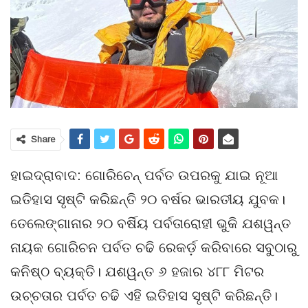
Share
ହାଇଦ୍ରାବାଦ: ଗୋରିଚେନ୍ ପର୍ବତ ଉପରକୁ ଯାଇ ନୂଆ
ଇତିହାସ ସୃଷ୍ଟି କରିଛନ୍ତି ୨୦ ବର୍ଷର ଭାରତୀୟ ଯୁବକ।
ତେଲେଙ୍ଗାନାର ୨୦ ବର୍ଷିୟ ପର୍ବତାରୋହୀ ଭୁକି ଯଶୱନ୍ତ
ନାୟକ ଗୋରିଚନ ପର୍ବତ ଚଢି ରେକର୍ଡ଼ କରିବାରେ ସବୁଠାରୁ
କନିଷ୍ଠ ବ୍ୟକ୍ତି। ଯଶୱନ୍ତ ୬ ହଜାର ୪୮୮ ମିଟର
ଉଚ୍ଚତାର ପର୍ବତ ଚଢି ଏହି ଇତିହାସ ସୃଷ୍ଟି କରିଛନ୍ତି।