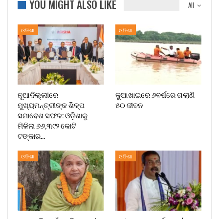
YOU MIGHT ALSO LIKE
All
ଓଡିଶା
ଓଡିଶା
ନୂଆଦିଲ୍ଲୀରେ
କୁଆଖାଇରେ ୬ବର୍ଷରେ ଗଲାଣି
ମୁଖ୍ୟମନ୍ତ୍ରୀଙ୍କ ଶିଳ୍ପ
୫୦ ଜୀବନ
ସମାବେଶ ସଫଳ: ଓଡ଼ିଶାକୁ
ମିଳିଲା ୬୬,୩୯୨ କୋଟି
ଟଙ୍କାର…
ଓଡିଶା
ଓଡିଶା