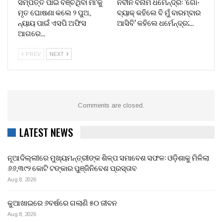
ସମ୍ପତ୍ତି ପାଇଁ ବଞ୍ଚିଥିବା ମା’କୁ
ନବୀନ ବନାମ ଧର୍ମେନ୍ଦ୍ର: ‘ଗୋ-
ମୃତ ଘୋଷଣା କଲେ ୨ ପୁଅ,
ବ୍ୟାକ୍ କହିଲେ ବି ମୁଁ ବାରମ୍ବାର
ନ୍ୟାୟ ପାଇଁ ଏସପି ଅଫିସ
ଆସିବି’ କହିଲେ ଧର୍ମେନ୍ଦ୍ର;…
ଆଗରେ…
PREV
NEXT
Comments are closed.
LATEST NEWS
ନୂଆଦିଲ୍ଲୀରେ ମୁଖ୍ୟମନ୍ତ୍ରୀଙ୍କ ଶିଳ୍ପ ସମାବେଶ ସଫଳ: ଓଡ଼ିଶାକୁ ମିଳିଲା
୬୬,୩୯୨ କୋଟି ଟଙ୍କାର ପୁଞ୍ଜିନିବେଶ ପ୍ରସ୍ତାବ
Aug 8, 2026
କୁଆଖାଇରେ ୬ବର୍ଷରେ ଗଲାଣି ୫୦ ଜୀବନ
Aug 8, 2026