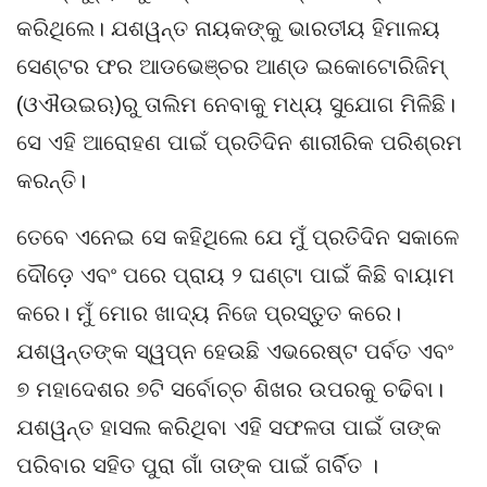
କରିଥିଲେ। ଯଶୱନ୍ତ ନାୟକଙ୍କୁ ଭାରତୀୟ ହିମାଳୟ
ସେଣ୍ଟର ଫର ଆଡଭେଞ୍ଚର ଆଣ୍ଡ ଇକୋଟୋରିଜିମ୍
(ଓଐଉଇଋ)ରୁ ତାଲିମ ନେବାକୁ ମଧ୍ୟ ସୁଯୋଗ ମିଳିଛି।
ସେ ଏହି ଆରୋହଣ ପାଇଁ ପ୍ରତିଦିନ ଶାରୀରିକ ପରିଶ୍ରମ
କରନ୍ତି।
ତେବେ ଏନେଇ ସେ କହିଥିଲେ ଯେ ମୁଁ ପ୍ରତିଦିନ ସକାଳେ
ଦୌଡ଼େ ଏବଂ ପରେ ପ୍ରାୟ ୨ ଘଣ୍ଟା ପାଇଁ କିଛି ବାୟାମ
କରେ। ମୁଁ ମୋର ଖାଦ୍ୟ ନିଜେ ପ୍ରସ୍ତୁତ କରେ।
ଯଶୱନ୍ତଙ୍କ ସ୍ୱପ୍ନ ହେଉଛି ଏଭରେଷ୍ଟ ପର୍ବତ ଏବଂ
୭ ମହାଦେଶର ୭ଟି ସର୍ବୋଚ୍ଚ ଶିଖର ଉପରକୁ ଚଢିବା।
ଯଶୱନ୍ତ ହାସଲ କରିଥିବା ଏହି ସଫଳତା ପାଇଁ ତାଙ୍କ
ପରିବାର ସହିତ ପୁରା ଗାଁ ତାଙ୍କ ପାଇଁ ଗର୍ବିତ ।