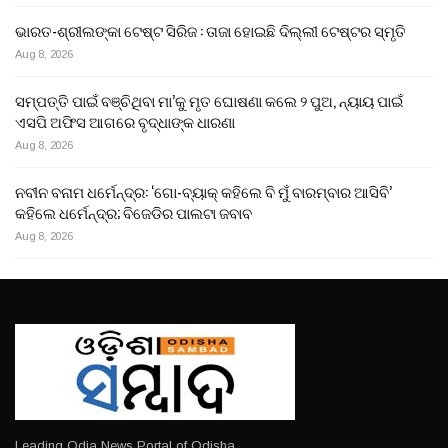
ଭାରତ-ଶ୍ରୀଲଙ୍କା ଟେଷ୍ଟ ସିରିଜ : ତାଜା ହୋଇଛି ଦିଲ୍ଲୀ ଟେଷ୍ଟର ସ୍ମୃତି
Aug 8, 2026
ସମ୍ପତ୍ତି ପାଇଁ ବଞ୍ଚିଥିବା ମା’କୁ ମୃତ ଘୋଷଣା କଲେ ୨ ପୁଅ, ନ୍ୟାୟ ପାଇଁ
ଏସପି ଅଫିସ ଆଗରେ ବୃଦ୍ଧାଙ୍କ ଧାରଣା
Aug 8, 2026
ନବୀନ ବନାମ ଧର୍ମେନ୍ଦ୍ର: ‘ଗୋ-ବ୍ୟାକ୍ କହିଲେ ବି ମୁଁ ବାରମ୍ବାର ଆସିବି’
କହିଲେ ଧର୍ମେନ୍ଦ୍ର; ବିଜେଡିର ପାଲଟା ଜବାବ
Aug 8, 2026
Leading Odia News Portal of Odisha.