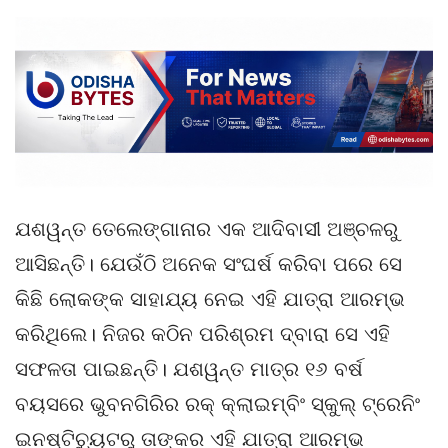
ଯଶୱନ୍ତ ତେଲେଙ୍ଗାନାର ଏକ ଆଦିବାସୀ ଅଞ୍ଚଳରୁ
ଆସିଛନ୍ତି। ଯେଉଁଠି ଅନେକ ସଂଘର୍ଷ କରିବା ପରେ ସେ
କିଛି ଲୋକଙ୍କ ସାହାଯ୍ୟ ନେଇ ଏହି ଯାତ୍ରା ଆରମ୍ଭ
କରିଥିଲେ। ନିଜର କଠିନ ପରିଶ୍ରମ ଦ୍ବାରା ସେ ଏହି
ସଫଳତା ପାଇଛନ୍ତି। ଯଶୱନ୍ତ ମାତ୍ର ୧୬ ବର୍ଷ
ବୟସରେ ଭୁବନଗିରିର ରକ୍ କ୍ଲାଇମ୍ବିଂ ସ୍କୁଲ୍ ଟ୍ରେନିଂ
ଇନଷ୍ଟିଚ୍ୟୁଟରୁ ତାଙ୍କର ଏହି ଯାତ୍ରା ଆରମ୍ଭ