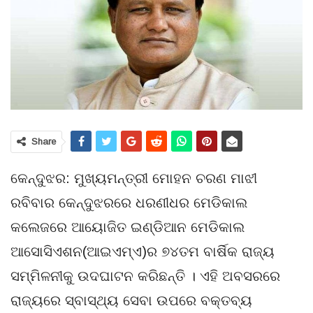
Share
କେନ୍ଦୁଝର: ମୁଖ୍ୟମନ୍ତ୍ରୀ ମୋହନ ଚରଣ ମାଝୀ
ରବିବାର କେନ୍ଦୁଝରରେ ଧରଣୀଧର ମେଡିକାଲ
କଲେଜରେ ଆୟୋଜିତ ଇଣ୍ଡିଆନ ମେଡିକାଲ
ଆସୋସିଏଶନ(ଆଇଏମ୍‌ଏ)ର ୭୪ତମ ବାର୍ଷିକ ରାଜ୍ୟ
ସମ୍ମିଳନୀକୁ ଉଦଘାଟନ କରିଛନ୍ତି । ଏହି ଅବସରରେ
ରାଜ୍ୟରେ ସ୍ବାସ୍ଥ୍ୟ ସେବା ଉପରେ ବକ୍ତବ୍ୟ