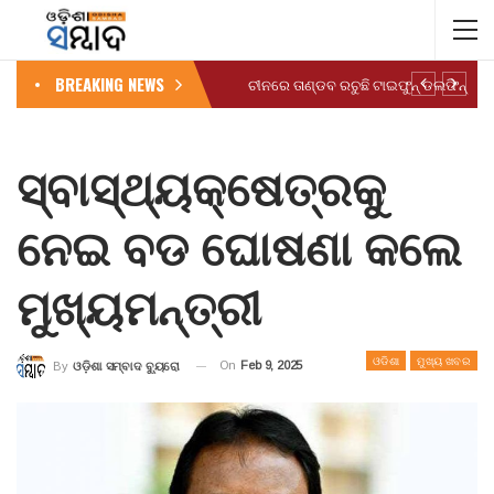
BREAKING NEWS
ଚୀନରେ ତାଣ୍ଡବ ରଚୁଛି ଟାଇଫୁନ୍ ଡଲଫିନ୍
ସ୍ବାସ୍ଥ୍ୟକ୍ଷେତ୍ରକୁ
ନେଇ ବଡ ଘୋଷଣା କଲେ
ମୁଖ୍ୟମନ୍ତ୍ରୀ
ଓଡିଶା
ମୁଖ୍ୟ ଖବର
On
Feb 9, 2025
By
ଓଡ଼ିଶା ସମ୍ବାଦ ବ୍ୟୁରୋ