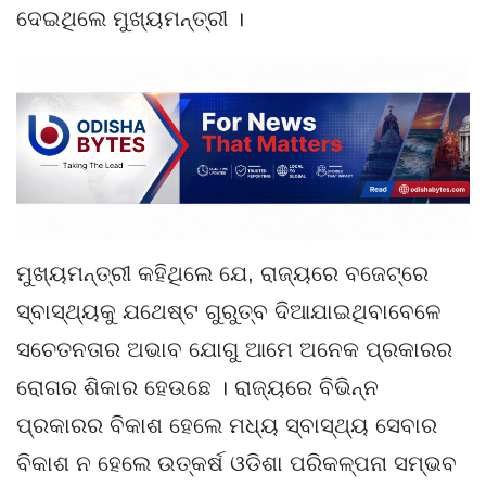
ଦେଇଥିଲେ ମୁଖ୍ୟମନ୍ତ୍ରୀ ।
ମୁଖ୍ୟମନ୍ତ୍ରୀ କହିଥିଲେ ଯେ, ରାଜ୍ୟରେ ବଜେଟ୍‌ରେ
ସ୍ବାସ୍ଥ୍ୟକୁ ଯଥେଷ୍ଟ ଗୁରୁତ୍ବ ଦିଆଯାଇଥିବାବେଳେ
ସଚେତନତାର ଅଭାବ ଯୋଗୁ ଆମେ ଅନେକ ପ୍ରକାରର
ରୋଗର ଶିକାର ହେଉଛେ । ରାଜ୍ୟରେ ବିଭିନ୍ନ
ପ୍ରକାରର ବିକାଶ ହେଲେ ମଧ୍ୟ ସ୍ବାସ୍ଥ୍ୟ ସେବାର
ବିକାଶ ନ ହେଲେ ଉତ୍କର୍ଷ ଓଡିଶା ପରିକଳ୍ପନା ସମ୍ଭବ