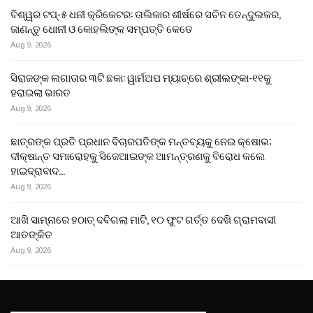
ବିଶ୍ୱର ଟପ୍-୫ ଧନୀ କ୍ରିକେଟର: ତାଲିକାର ଶୀର୍ଷରେ ସଚିନ ତେନ୍ଦୁଲକର,
ଜାଣନ୍ତୁ ଧୋନୀ ଓ କୋହଲିଙ୍କ ସମ୍ପତ୍ତି କେତେ
Aug 9, 2026
ସିରାଜଙ୍କ ଲଗାତାର ୩ଟି ଛକା: ୱାର୍ମଅପ ମ୍ୟାଚ୍‌ରେ ଶ୍ରୀଲଙ୍କା-୧୧କୁ
ହରାଇଲା ଭାରତ
Aug 9, 2026
ଛାତ୍ରଙ୍କ ପ୍ରତି ପ୍ରଧାନ ବିଚାରପତିଙ୍କ ମନ୍ତବ୍ୟକୁ ନେଇ କ୍ଷୋଭ;
ଦୀକ୍ଷାନ୍ତ ସମାରୋହକୁ ସିଜେଆଇଙ୍କ ଆମନ୍ତ୍ରଣକୁ ବିରୋଧ କଲେ
ହାଇଦ୍ରାବାଦ…
Aug 9, 2026
ଆଖି ସାମ୍ନାରେ ହଠାତ୍‌ ଦବିଗଲା ମାଟି, ୧୦ ଫୁଟ ଗର୍ତ୍ତ ଦେଖି ଗ୍ରାମବାସୀ
ଆତଙ୍କିତ
Aug 9, 2026