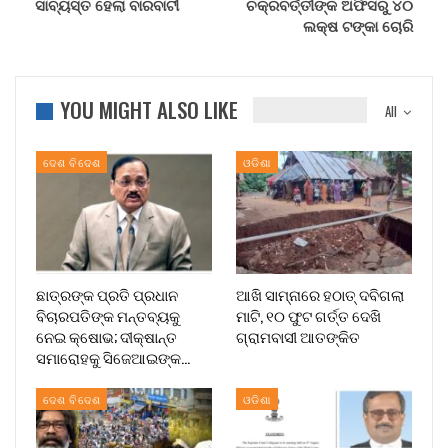
ସାବ୍ୟସ୍ତ ହେଲା ବାରବାଟୀ
ଚକ୍ରବର୍ତ୍ତୀଙ୍କ ଅଫିସରୁ ୪୦
ଲକ୍ଷ ଟଙ୍କା ଚୋରି
YOU MIGHT ALSO LIKE
All
ଦେଶ ବିଦେଶ
ଓଡିଶା
ଛାତ୍ରଙ୍କ ପ୍ରତି ପ୍ରଧାନ
ଆଖି ସାମ୍ନାରେ ହଠାତ୍‌ ଦବିଗଲା
ବିଚାରପତିଙ୍କ ମନ୍ତବ୍ୟକୁ
ମାଟି, ୧୦ ଫୁଟ ଗର୍ତ୍ତ ଦେଖି
ନେଇ କ୍ଷୋଭ; ଦୀକ୍ଷାନ୍ତ
ଗ୍ରାମବାସୀ ଆତଙ୍କିତ
ସମାରୋହକୁ ସିଜେଆଇଙ୍କ…
ଦେଶ ବିଦେଶ
ଓଡିଶା