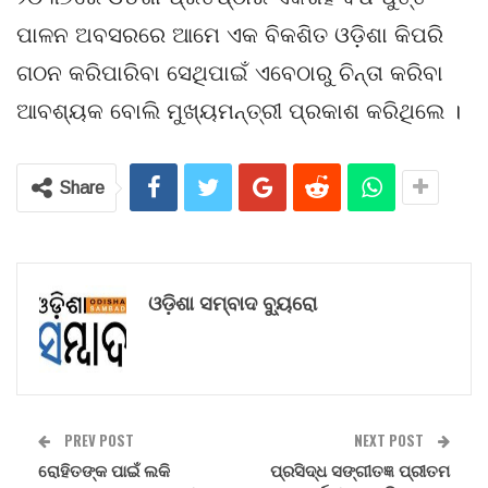
ପାଳନ ଅବସରରେ ଆମେ ଏକ ବିକଶିତ ଓଡ଼ିଶା କିପରି
ଗଠନ କରିପାରିବା ସେଥିପାଇଁ ଏବେଠାରୁ ଚିନ୍ତା କରିବା
ଆବଶ୍ୟକ ବୋଲି ମୁଖ୍ୟମନ୍ତ୍ରୀ ପ୍ରକାଶ କରିଥିଲେ ।
Share
ଓଡ଼ିଶା ସମ୍ବାଦ ବ୍ୟୁରୋ
PREV POST
NEXT POST
ରୋହିତଙ୍କ ପାଇଁ ଲକି
ପ୍ରସିଦ୍ଧ ସଙ୍ଗୀତଜ୍ଞ ପ୍ରୀତମ