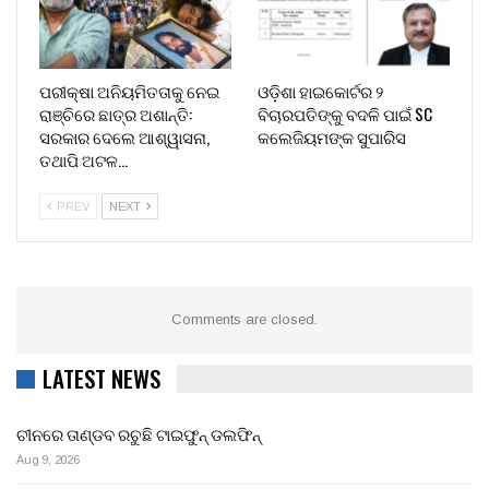
ପରୀକ୍ଷା ଅନିୟମିତତାକୁ ନେଇ
ଓଡ଼ିଶା ହାଇକୋର୍ଟର ୨
ରାଞ୍ଚିରେ ଛାତ୍ର ଅଶାନ୍ତି:
ବିଚାରପତିଙ୍କୁ ବଦଳି ପାଇଁ SC
ସରକାର ଦେଲେ ଆଶ୍ୱାସନା,
କଲେଜିୟମଙ୍କ ସୁପାରିସ
ତଥାପି ଅଟଳ…
PREV
NEXT
Comments are closed.
LATEST NEWS
ଚୀନରେ ତାଣ୍ଡବ ରଚୁଛି ଟାଇଫୁନ୍ ଡଲଫିନ୍
Aug 9, 2026