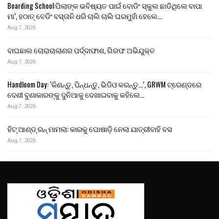
Boarding School:ପିଲାଙ୍କ ଭବିଷ୍ୟତ ପାଇଁ ବୋଡିଂ ସ୍କୁଲ ଛାଡିଥିଲେ ବାପା
ମା’, ହଠାତ୍ ବେଡିଂ ବସ୍ତାନି ଧରି ଚାଲି ଚାଲି ଘରମୁହାଁ ହେଲେ…
Aug 7, 2026
ବାଘଛାଲ ଚୋରାଚାଲାଣର ପର୍ଦ୍ଦାଫାଶ, ଗିରଫ ଅଭିଯୁକ୍ତ
Aug 7, 2026
Handloom Day: ‘କିଣନ୍ତୁ, ପିନ୍ଧନ୍ତୁ, ଭିଡିଓ କରନ୍ତୁ…’, GRWM ଟ୍ରେଣ୍ଡରେ
ଦେଶୀ ବୁଣାକାରଙ୍କୁ ଦୁନିଆକୁ ଦେଖାଇବାକୁ କହିଲେ…
Aug 7, 2026
ହିଟ୍ ଆଣ୍ଡ୍ ରନ୍ ମାମଲା: କାରକୁ ଘୋଷାଡ଼ି ନେଲା ଯାତ୍ରୀବାହି ବସ
Aug 7, 2026