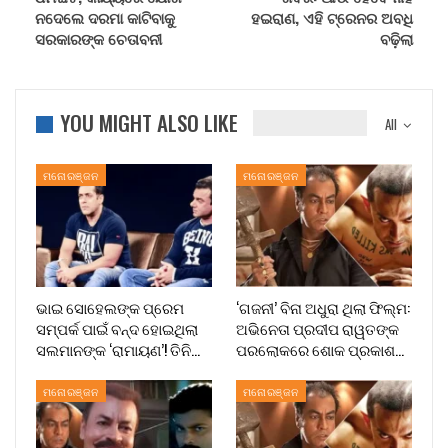
ନଦେଲେ ଦରମା କାଟିବାକୁ
ହଇରାଣ, ଏହି ଟ୍ରେନର ଅବଧି
ସରକାରଙ୍କ ଚେତାବନୀ
ବଢ଼ିଲା
YOU MIGHT ALSO LIKE
All
ମନୋରଞ୍ଜନ
ମନୋରଞ୍ଜନ
ଭାଇ ସୋହେଲଙ୍କ ପ୍ରେମ
‘ଗଜନୀ’ ବିନା ଅଧୁରା ଥିଲା ଫିଲ୍ମ:
ସମ୍ପର୍କ ପାଇଁ ବନ୍ଦ ହୋଇଥିଲା
ଅଭିନେତା ପ୍ରଦୀପ ରାୱତଙ୍କ
ସଲମାନଙ୍କ ‘ରାମାୟଣ’! ତିନି…
ପରଲୋକରେ ଶୋକ ପ୍ରକାଶ…
ମନୋରଞ୍ଜନ
ମନୋରଞ୍ଜନ