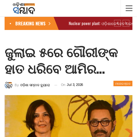
BREAKING NEWS
ଜୁଲାଇ ୫ରେ ଗୌରୀଙ୍କ
ହାତ ଧରିବେ ଆମିର…
ମନୋରଞ୍ଜନ
On
Jul 3, 2026
By
ଓଡ଼ିଶା ସମ୍ବାଦ ବ୍ୟୁରୋ