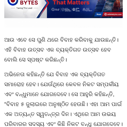
ଆଉ ଏବେ ସେ ପୁଣି ଥରେ ବିବାହ କରିବାକୁ ଯାଉଛନ୍ତି।
ଏହି ବିବାହ ଉତ୍ସବ ଏକ ବ୍ୟକ୍ତିଗତ ଉତ୍ସବ ହେବ
ବୋଲି ସେ ସ୍ପଷ୍ଟ କରିଛନ୍ତି।
ଅଭିନେତା କହିଛନ୍ତି ଯେ ବିବାହ ଏକ ବ୍ୟକ୍ତିଗତ
ସମାରୋହ ହେବ। ଯେଉଁଥିରେ କେବଳ ନିକଟ ସମ୍ପର୍କୀୟ
ଏବଂ ବନ୍ଧୁମାନେ ଯୋଗଦେବେ। ସେ ଆହୁରି କହିଛନ୍ତି,
“ବିବାହ ୫ ଜୁଲାଇରେ ଅନୁଷ୍ଠିତ ହେଉଛି। ଏହା ଆମ ପାଇଁ
ଏକ ଅତ୍ୟନ୍ତ ସ୍ୱତନ୍ତ୍ର ଦିନ। ଏଥିରେ ଆମ ଉଭୟ
ପରିବାରର ସଦସ୍ୟ ଏବଂ କିଛି ନିକଟ ବନ୍ଧୁ ଯୋଗଦେବେ।