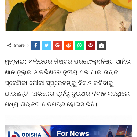
Share
ମୁମ୍ବାଇ: ବଲିଉଡର ମିଷ୍ଟର ପରଫେକ୍ସନିଷ୍ଟ ଆମିର
ଖାନ ଜୁଲାଇ ୫ ତାରିଖରେ ତୃତୀୟ ଥର ପାଇଁ ତାଙ୍କ
ପ୍ରେମିକା ଗୌରୀ ସ୍ପ୍ରେଟଙ୍କୁ ବିବାହ କରିବାକୁ
ଯାଉଛନ୍ତି। ଅଭିନେତା ପୂର୍ବରୁ ଦୁଇଥର ବିବାହ କରିଥିଲେ
ମଧ୍ୟ ତାଙ୍କର ଛାଡପତ୍ର ହୋଇସାରିଛି।