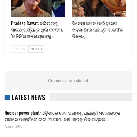
Pradeep Rawat: ବଲିଉଡ୍‌ରୁ
ସିନେମା ଜଗତ ପାଇଁ ଦୁଃଖଦ
ସାଉଥ୍ ପର୍ଯ୍ୟନ୍ତ ଥିଲା ଦବଦବା;
ଖବର: ଆଉ ନାହାନ୍ତି ‘ଗଜନୀ’ର
‘ଗଜିନି’ର ଖଳନାୟକଙ୍କୁ…
ଭିଲେନ୍
PREV
NEXT
Comments are closed.
LATEST NEWS
Nuclear power plant: ଓଡ଼ିଶାରେ ହେବ ପରମାଣୁ ପ୍ଲାଣ୍ଟ! ସରକାରଙ୍କ
ପାଖରେ ପହଞ୍ଚିଲେ ଟାଟା, ଆଦାନୀ…କାହା ହାତକୁ ଯିବ ପାଓ୍ବର…
Aug 7, 2026