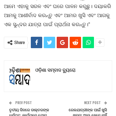
ଆମେ ଏହାକୁ ସରଳ ଏବଂ ଘରେ ପାଳନ କରୁଛୁ। ଦୟାକରି
ଆମକୁ ଆଶୀର୍ବାଦ କରନ୍ତୁ ଏବଂ ଆମର ଖୁସି ଏବଂ ଆଗକୁ
ଏକ ସୁନ୍ଦର ଯାତ୍ରା ପାଇଁ ପ୍ରାର୍ଥନା କରନ୍ତୁ।”
Share
ଓଡ଼ିଶା ସମ୍ବାଦ ବ୍ୟୁରୋ
PREV POST
NEXT POST
ତୃତୀୟ ଦିନରେ ଡାକ୍ତରଙ୍କ
ରେଳଯାତ୍ରୀଙ୍କ ପାଇଁ ଖୁସି
ଧର୍ମଘଟ, କାର୍ଯ୍ୟରେ ଯୋଗ
ଖବର: ଆଉ ହେବେ ନାହିଁ