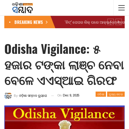
BREAKING NEWS
Odisha Vigilance: ୫
ହଜାର ଟଙ୍କା ଲାଞ୍ଚ ନେବା
ବେଳେ ଏଏସ୍‌ଆଇ ଗିରଫ
ଓଡିଶା
ମୁଖ୍ୟ ଖବର
On
Dec 9, 2025
By
ଓଡ଼ିଶା ସମ୍ବାଦ ବ୍ୟୁରୋ