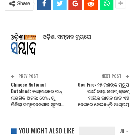
Share
ଓଡ଼ିଶା ସମ୍ବାଦ ବ୍ୟୁରୋ
PREV POST
NEXT POST
Chinese National
Goa Fire: ୨୫ ଜଣଙ୍କ ମୃତ୍ୟୁ
Detained: କାଶ୍ମୀରରେ ଚୀନ୍
ପାଇଁ ଦାୟୀ ନାଇଟ୍ କ୍ଲବ୍
ନାଗରିକ ଅଟକ; ଫୋନ୍ ରୁ
ମାଲିକ ଭାରତ ଛାଡି ଏହି
ମିଳିଲା ସମ୍ବେଦନଶୀଳ ସୂଚନା…
ଦେଶରେ ନେଇଛନ୍ତି ଆଶ୍ରୟ
YOU MIGHT ALSO LIKE
All