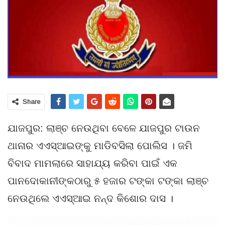
Share
ଯାଜପୁର: ଲାଞ୍ଚ ନେଉଥିବା ବେଳେ ଯାଜପୁର ଟାଉନ
ଥାନାର ଏଏସ୍‌ଆଇଙ୍କୁ ମାଡିବସିଲା ପୋଲିସ । ଜମି
ବିବାଦ ମାମଲାରେ ସାହାଯ୍ୟ କରିବା ପାଇଁ ଏକ
ପାନଦୋକାନୀଙ୍କଠାରୁ ୫ ହଜାର ଟଙ୍କା ଟଙ୍କା ଲାଞ୍ଚ
ନେଉଥିଲେ ଏଏସ୍‌ଆଇ ନନ୍ଦ କିଶୋର ଦାସ ।