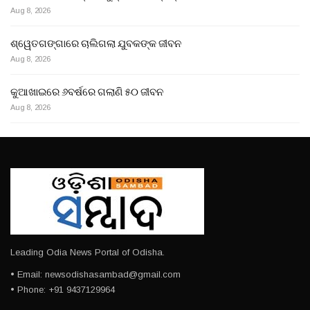
Aug 8, 2026
ଶ୍ୱେତଗଙ୍ଗାରେ ଚାଲିଗଲା ଯୁବକଙ୍କ ଜୀବନ
Aug 8, 2026
କୁଆଖାଇରେ ୬ବର୍ଷରେ ଗଲାଣି ୫୦ ଜୀବନ
Aug 8, 2026
Leading Odia News Portal of Odisha.
• Email: newsodishasambad@gmail.com
• Phone: +91 9437129964