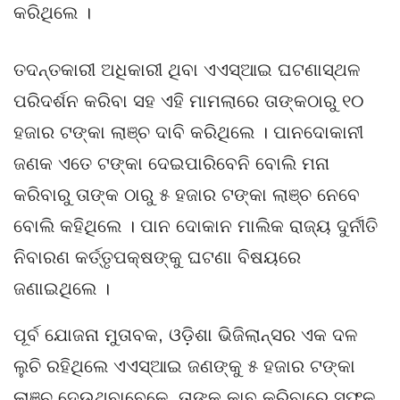
କରିଥିଲେ ।
ତଦନ୍ତକାରୀ ଅଧିକାରୀ ଥିବା ଏଏସ୍ଆଇ ଘଟଣାସ୍ଥଳ
ପରିଦର୍ଶନ କରିବା ସହ ଏହି ମାମଲାରେ ତାଙ୍କଠାରୁ ୧୦
ହଜାର ଟଙ୍କା ଲାଞ୍ଚ ଦାବି କରିଥିଲେ । ପାନଦୋକାନୀ
ଜଣକ ଏତେ ଟଙ୍କା ଦେଇପାରିବେନି ବୋଲି ମନା
କରିବାରୁ ତାଙ୍କ ଠାରୁ ୫ ହଜାର ଟଙ୍କା ଲାଞ୍ଚ ନେବେ
ବୋଲି କହିଥିଲେ । ପାନ ଦୋକାନ ମାଲିକ ରାଜ୍ୟ ଦୁର୍ନୀତି
ନିବାରଣ କର୍ତ୍ତୃପକ୍ଷଙ୍କୁ ଘଟଣା ବିଷୟରେ
ଜଣାଇଥିଲେ ।
ପୂର୍ବ ଯୋଜନା ମୁତାବକ, ଓଡ଼ିଶା ଭିଜିଲାନ୍ସର ଏକ ଦଳ
ଲୁଚି ରହିଥିଲେ ଏଏସ୍ଆଇ ଜଣଙ୍କୁ ୫ ହଜାର ଟଙ୍କା
ଲାଞ୍ଚ ଦେଉଥିବାବେଳେ, ତାଙ୍କୁ କାବୁ କରିବାରେ ସଫଳ