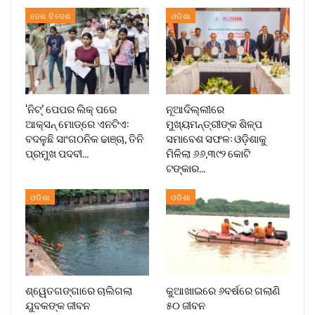
ଦେଶ ବିଦେଶ
ଓଡିଶା
‘ନିଟ୍’ ପେପର ଲିକ୍ ପରେ
ନୂଆଦିଲ୍ଲୀରେ
ଆକ୍ସନ୍‌ ମୋଡ୍‌ରେ ଏନଟିଏ:
ମୁଖ୍ୟମନ୍ତ୍ରୀଙ୍କ ଶିଳ୍ପ
ବଦଳୁଛି ସାଂଗଠନିକ ଢାଞ୍ଚା, ତିନି
ସମାବେଶ ସଫଳ: ଓଡ଼ିଶାକୁ
ପ୍ରମୁଖ ପଦବୀ…
ମିଳିଲା ୬୬,୩୯୨ କୋଟି
ଟଙ୍କାର…
ଓଡିଶା
ଓଡିଶା
ଶ୍ୱେତଗଙ୍ଗାରେ ଚାଲିଗଲା
କୁଆଖାଇରେ ୬ବର୍ଷରେ ଗଲାଣି
ଯୁବକଙ୍କ ଜୀବନ
୫୦ ଜୀବନ