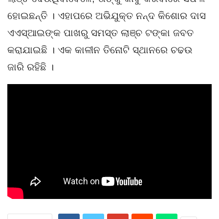
ହୋଇଛନ୍ତି । ଏହାପରେ ଅଭିଯୁକ୍ତ ନନ୍ଦ କିଶୋର ଦାସ
ଏଏସ୍ଆଇଙ୍କ ପାଖରୁ ସମସ୍ତ ଲାଞ୍ଚ ଟଙ୍କା ଜବତ
କରାଯାଇଛି । ଏକ କାଳୀନ ତିନୋଟି ସ୍ଥାନରେ ଚଢଉ
ଜାରି ରହିଛି ।