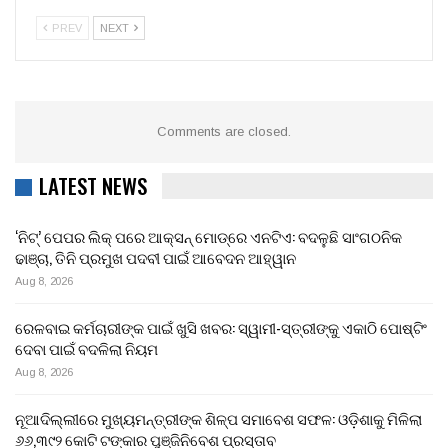
PREV
NEXT
Comments are closed.
LATEST NEWS
‘ନିଟ୍’ ପେପର ଲିକ୍ ପରେ ଆକ୍ସନ୍‌ ମୋଡ୍‌ରେ ଏନଟିଏ: ବଦଳୁଛି ସାଂଗଠନିକ
ଢାଞ୍ଚା, ତିନି ପ୍ରମୁଖ ପଦବୀ ପାଇଁ ଆବେଦନ ଆହ୍ୱାନ
Aug 8, 2026
ରେଳବାଇ କର୍ମଚାରୀଙ୍କ ପାଇଁ ଖୁସି ଖବର: ସ୍ୱାମୀ-ସ୍ତ୍ରୀଙ୍କୁ ଏକାଠି ପୋଷ୍ଟିଂ
ଦେବା ପାଇଁ ବଦଳିଲା ନିୟମ
Aug 8, 2026
ନୂଆଦିଲ୍ଲୀରେ ମୁଖ୍ୟମନ୍ତ୍ରୀଙ୍କ ଶିଳ୍ପ ସମାବେଶ ସଫଳ: ଓଡ଼ିଶାକୁ ମିଳିଲା
୬୬,୩୯୨ କୋଟି ଟଙ୍କାର ପୁଞ୍ଜିନିବେଶ ପ୍ରସ୍ତାବ