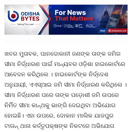
ଖବର ମୁତାବକ, ପାନଦୋକାନୀ ଜଣଙ୍କ ତାଙ୍କ ଜମିର
ସୀମା ନିର୍ଦ୍ଧାରଣ ପାଇଁ ମାନ୍ୟବର ଓଡ଼ିଶା ହାଇକୋର୍ଟରେ
ଆବେଦନ କରିଥିଲେ । ହାଇକୋର୍ଟଙ୍କ ନିର୍ଦ୍ଦେଶ
ଅନୁଯାୟୀ, ଏଏସ୍‌ଆଇ ଜମି ସୀମା ନିର୍ଦ୍ଧାରଣ କରିଥିଲେ ।
ସୀମା ନିର୍ଦ୍ଧାରଣ ପରେ ତାଙ୍କ ପଡ଼ୋଶୀ ଜମି ଉପରେ
ନିର୍ମିତ ସୀମା କାନ୍ଥକୁ ଭାଙ୍ଗି ଦେଇଥିବା ଅଭିଯୋଗ
ହୋଇଛି। ଏହା ଉପରେ, ଦୋକାନ ମାଲିକ ଯାଜପୁର
ଟାଉନ୍ ଥାନା କର୍ତ୍ତୃପକ୍ଷଙ୍କ ନିକଟରେ ଅଭିଯୋଗ