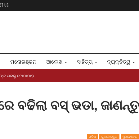
CT US
ମନୋରଞ୍ଜନ
ଆଲେଖ
ସାହିତ୍ୟ
ବ୍ୟକ୍ତିତ୍ୱ
କଙ୍କ ଘରକୁ ବୋମାମାଡ଼
 ବଢିଲା ବସ୍ ଭଡା, ଜାଣନ୍ତୁ
…
ଓଡିଶା
ଭୁବନେଶ୍ୱର
ମୁଖ୍ୟ ଖବର