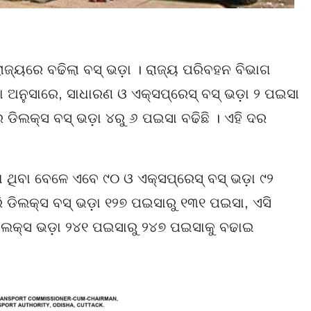
୍ୟରେ ବଢିଲା ବସ୍‌ ଭଡ଼ା । ରାଜ୍ୟ ପରିବହନ ବିଭାଗ
ା ଅନୁସାରେ, ସାଧାରଣ ଓ ଏକ୍ସପ୍ରେସ୍‌ ବସ୍‌ ଭଡ଼ା ୨ ପଇସା
 ଡିଲକ୍ସ ବସ୍‌ ଭଡ଼ା ୪ରୁ ୬ ପଇସା ବଢିଛି । ଏହି ଦର
ା ଥିବା ବେଳେ ଏବେ ୯୦ ଓ ଏକ୍ସପ୍ରେସ୍‌ ବସ୍‌ ଭଡ଼ା ୯୨
ରି ଡିଲକ୍ସ ବସ୍‌ ଭଡ଼ା ୧୨୭ ପଇସାରୁ ୧୩୧ ପଇସା, ଏସି
ଡିଲକ୍ସ ଭଡ଼ା ୨୪୧ ପଇସାରୁ ୨୪୭ ପଇସାକୁ ବଢାଇ