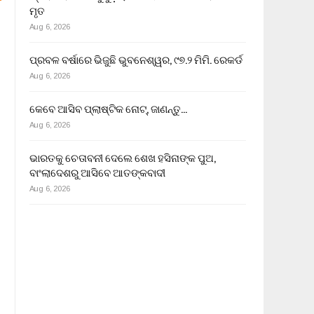
ମୃତ
Aug 6, 2026
ପ୍ରବଳ ବର୍ଷାରେ ଭିଜୁଛି ଭୁବନେଶ୍ୱର, ୯୭.୨ ମିମି. ରେକର୍ଡ
Aug 6, 2026
କେବେ ଆସିବ ପ୍ଲାଷ୍ଟିକ ନୋଟ୍, ଜାଣନ୍ତୁ…
Aug 6, 2026
ଭାରତକୁ ଚେତାବନୀ ଦେଲେ ଶେଖ ହସିନାଙ୍କ ପୁଅ,
ବାଂଲାଦେଶରୁ ଆସିବେ ଆତଙ୍କବାଦୀ
Aug 6, 2026