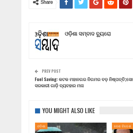
Share
ଓଡ଼ିଶା ସମ୍ବାଦ ବ୍ୟୁରୋ
PREV POST
Fuel Saving: କଟକ ମହାନଗର ନିଗମର ବଡ଼ ନିଷ୍ପତ୍ତି;ସ
ସରକାରୀ ଗାଡ଼ି ବ୍ୟବହାର ମନା
YOU MIGHT ALSO LIKE
ଓଡିଶା
ଦେଶ ବିଦେଶ