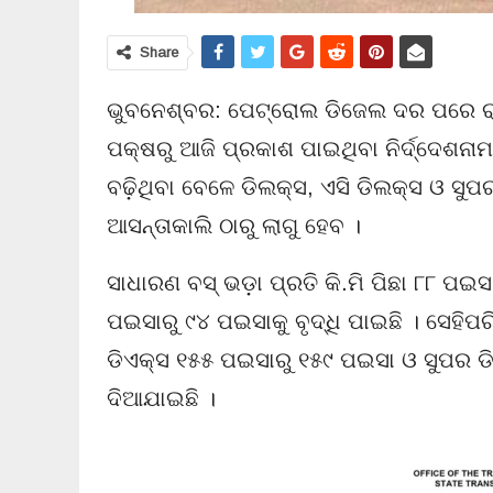
Share
ଭୁବନେଶ୍ବର: ପେଟ୍ରୋଲ ଡିଜେଲ ଦର ପରେ ରାଜ
ପକ୍ଷରୁ ଆଜି ପ୍ରକାଶ ପାଇଥିବା ନିର୍ଦ୍ଦେଶନାମ
ବଢ଼ିଥିବା ବେଳେ ଡିଲକ୍ସ, ଏସି ଡିଲକ୍ସ ଓ ସୁପର
ଆସନ୍ତାକାଲି ଠାରୁ ଲାଗୁ ହେବ ।
ସାଧାରଣ ବସ୍‌ ଭଡ଼ା ପ୍ରତି କି.ମି ପିଛା ୮୮ ପଇସ
ପଇସାରୁ ୯୪ ପଇସାକୁ ବୃଦ୍ଧି ପାଇଛି । ସେହିପ
ଡିଏକ୍ସ ୧୫୫ ପଇସାରୁ ୧୫୯ ପଇସା ଓ ସୁପର 
ଦିଆଯାଇଛି ।