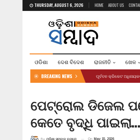
THURSDAY, AUGUST 6, 2026
HOME
ABOUT US
CONTA
ଓଡିଶା
ଦେଶ ବିଦେଶ
ରାଜନୀତି
ଖେଳ
BREAKING NEWS
ପୂର୍ବତନ କ୍ରିକେଟ ଅଧିନାୟ
ପେଟ୍ରୋଲ ଡିଜେଲ ପରେ
କେତେ ବୃଦ୍ଧି ପାଇଲା
On
May 15, 2026
By
ଓଡ଼ିଶା ସମ୍ବାଦ ବ୍ୟୁରୋ