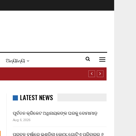
ଅନ୍ୟାନ୍ୟ
LATEST NEWS
ପୂର୍ବତନ କ୍ରିକେଟ ଅଧିନାୟକଙ୍କ ଘରକୁ ବୋମାମାଡ଼
Aug 6, 2026
ପ୍ରବଳ ବର୍ଷାରେ ଭୁଶୁଡ଼ିଲା କୋଠା; ଗୋଟିଏ ପରିବାରର ୬