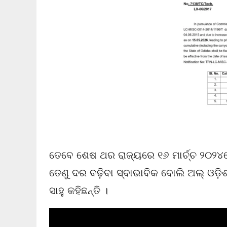
ତେବେ ଶେଷ ଥର ରାଜ୍ୟରେ ୧୬ ମାର୍ଚ୍ଚ ୨୦୨୪ର
ତେଣୁ ଦର ବଢ଼ିବା ସ୍ବାଭାବିକ ବୋଲି ଅଲ୍ ଓଡ
ସାହୁ କହିଛନ୍ତି ।