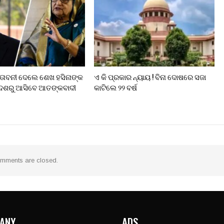
ତାବନୀ ଦେଲେ ଶେଖ ହସିନାଙ୍କ
ଏ କି ପ୍ରକାର ନ୍ୟାୟ ! ବିନା ଦୋଷରେ ସଜା
ାଦେଶରୁ ଆସିବେ ଆତଙ୍କବାଦୀ
କାଟିଲେ ୨୨ ବର୍ଷ
mments are closed.
ANY
ADS