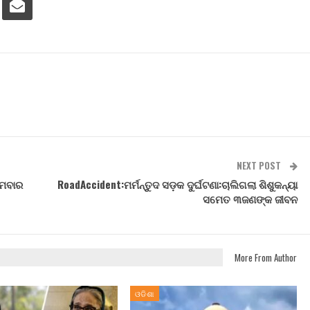
NEXT POST
ୋମବାର
RoadAccident:ମର୍ମନ୍ତୁଦ ସଡ଼କ ଦୁର୍ଘଟଣା:ଚାଲିଗଲା ଶିଶୁକନ୍ୟା
ସମେତ ୩ଜଣଙ୍କ ଜୀବନ
More From Author
ଓଡିଶା