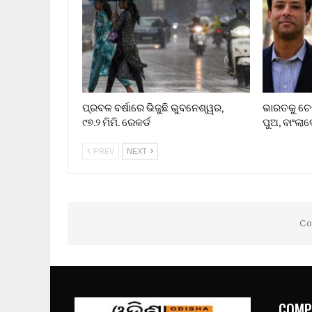
ପ୍ରବଳ ବର୍ଷାରେ ଭିଜୁଛି ଭୁବନେଶ୍ୱର,
ଭାରତକୁ ଚେ
୯୭.୨ ମିମି. ରେକର୍ଡ
ପୁଅ, ବାଂଲ
PREV
NEXT
Co
COMP