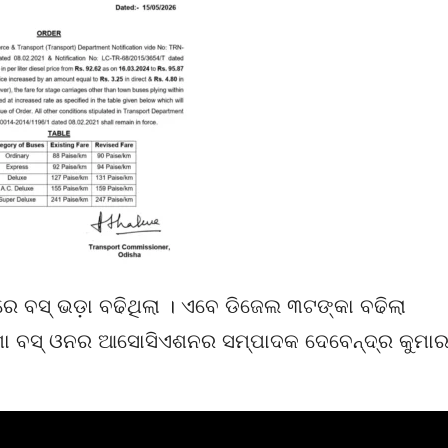
େ ବସ୍ ଭଡ଼ା ବଢିଥିଲା । ଏବେ ଡିଜେଲ ୩ଟଙ୍କା ବଢିଲା
଼ିଶା ବସ୍ ଓନର ଆସୋସିଏଶନର ସମ୍ପାଦକ ଦେବେନ୍ଦ୍ର କୁମା