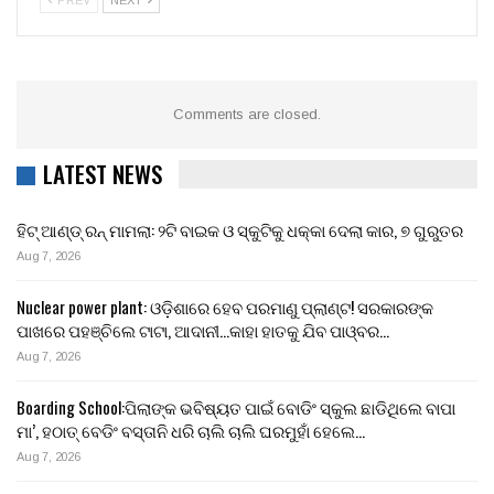
PREV
NEXT
Comments are closed.
LATEST NEWS
ହିଟ୍ ଆଣ୍ଡ୍ ରନ୍ ମାମଲା: ୨ଟି ବାଇକ ଓ ସ୍କୁଟିକୁ ଧକ୍କା ଦେଲା କାର, ୭ ଗୁରୁତର
Aug 7, 2026
Nuclear power plant: ଓଡ଼ିଶାରେ ହେବ ପରମାଣୁ ପ୍ଲାଣ୍ଟ! ସରକାରଙ୍କ
ପାଖରେ ପହଞ୍ଚିଲେ ଟାଟା, ଆଦାନୀ…କାହା ହାତକୁ ଯିବ ପାଓ୍ବର…
Aug 7, 2026
Boarding School:ପିଲାଙ୍କ ଭବିଷ୍ୟତ ପାଇଁ ବୋଡିଂ ସ୍କୁଲ ଛାଡିଥିଲେ ବାପା
ମା’, ହଠାତ୍ ବେଡିଂ ବସ୍ତାନି ଧରି ଚାଲି ଚାଲି ଘରମୁହାଁ ହେଲେ…
Aug 7, 2026