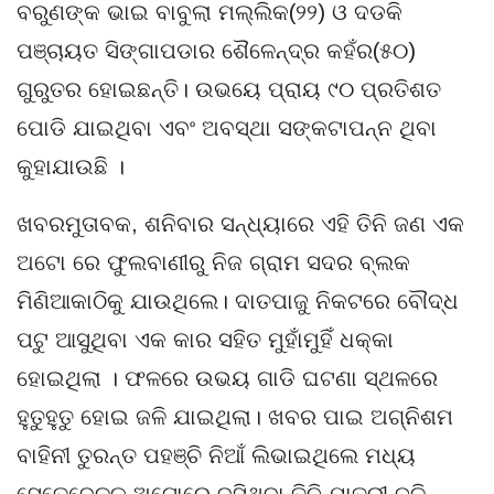
ବରୁଣଙ୍କ ଭାଇ ବାବୁଲା ମଲ୍ଲିକ(୨୨) ଓ ଦଡକି
ପଞ୍ଚାୟତ ସିଙ୍ଗାପଡାର ଶୈଳେନ୍ଦ୍ର କହଁର(୫୦)
ଗୁରୁତର ହୋଇଛନ୍ତି। ଉଭୟେ ପ୍ରାୟ ୯୦ ପ୍ରତିଶତ
ପୋଡି ଯାଇଥିବା ଏବଂ ଅବସ୍ଥା ସଙ୍କଟାପନ୍ନ ଥିବା
କୁହାଯାଉଛି ।
ଖବରମୁତାବକ, ଶନିବାର ସନ୍ଧ୍ୟାରେ ଏହି ତିନି ଜଣ ଏକ
ଅଟୋ ରେ ଫୁଲବାଣୀରୁ ନିଜ ଗ୍ରାମ ସଦର ବ୍ଲକ
ମିଣିଆକାଠିକୁ ଯାଉଥିଲେ। ଦାତପାଜୁ ନିକଟରେ ବୌଦ୍ଧ
ପଟୁ ଆସୁଥିବା ଏକ କାର ସହିତ ମୁହାଁମୁହିଁ ଧକ୍କା
ହୋଇଥିଲା । ଫଳରେ ଉଭୟ ଗାଡି ଘଟଣା ସ୍ଥଳରେ
ହୁତୁହୁତୁ ହୋଇ ଜଳି ଯାଇଥିଲା। ଖବର ପାଇ ଅଗ୍ନିଶମ
ବାହିନୀ ତୁରନ୍ତ ପହଞ୍ଚି ନିଆଁ ଲିଭାଇଥିଲେ ମଧ୍ୟ