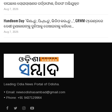
ବାଘଛାଲ ଚୋରାଚାଲାଣର ପର୍ଦ୍ଦାଫାଶ, ଗିରଫ ଅଭିଯୁକ୍ତ
Aug 7, 2026
Handloom Day: ‘କିଣନ୍ତୁ, ପିନ୍ଧନ୍ତୁ, ଭିଡିଓ କରନ୍ତୁ…’, GRWM ଟ୍ରେଣ୍ଡରେ
ଦେଶୀ ବୁଣାକାରଙ୍କୁ ଦୁନିଆକୁ ଦେଖାଇବାକୁ କହିଲେ…
Aug 7, 2026
Leading Odia News Portal of Odisha.
• Email: newsodishasambad@gmail.com
• Phone: +91 9437129964