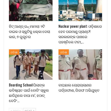
ହିଟ୍ ଆଣ୍ଡ୍ ରନ୍ ମାମଲା: ୨ଟି
Nuclear power plant: ଓଡ଼ିଶାରେ
ବାଇକ ଓ ସ୍କୁଟିକୁ ଧକ୍କା ଦେଲା
ହେବ ପରମାଣୁ ପ୍ଲାଣ୍ଟ!
କାର, ୭ ଗୁରୁତର
ସରକାରଙ୍କ ପାଖରେ
ପହଞ୍ଚିଲେ ଟାଟା,…
ଓଡିଶା
ଓଡିଶା
Boarding School:ପିଲାଙ୍କ
ବାଘଛାଲ ଚୋରାଚାଲାଣର
ଭବିଷ୍ୟତ ପାଇଁ ବୋଡିଂ ସ୍କୁଲ
ପର୍ଦ୍ଦାଫାଶ, ଗିରଫ ଅଭିଯୁକ୍ତ
ଛାଡିଥିଲେ ବାପା ମା’, ହଠାତ୍
ବେଡିଂ…