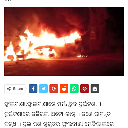
Share
ଫୁଲବାଣୀ:ଫୁଲବାଣୀରେ ମର୍ମନ୍ତୁଦ ଦୁର୍ଘଟଣା ।
ଦୁର୍ଘଟଣାରେ ଜଳିଗଲା ଅଟୋ-କାର୍ । ଜଣେ ଜୀବନ୍ତ
ଦଗ୍ଧ । ଦୁଇ ଜଣ ଗୁରୁତର ଫୁଲବାଣୀ ମେଡିକାଲରେ