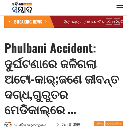
BREAKING NEWS
Phulbani Accident:
ଦୁର୍ଘଟଣାରେ ଜଳିଗଲା
ଅଟୋ-କାର୍;ଜଣେ ଜୀବନ୍ତ
ଦଗ୍ଧ,ଗୁରୁତର
ମେଡିକାଲ୍‌ରେ …
ଓଡିଶା
ମୁଖ୍ୟ ଖବର
On
Jan 17, 2026
By
ଓଡ଼ିଶା ସମ୍ବାଦ ବ୍ୟୁରୋ