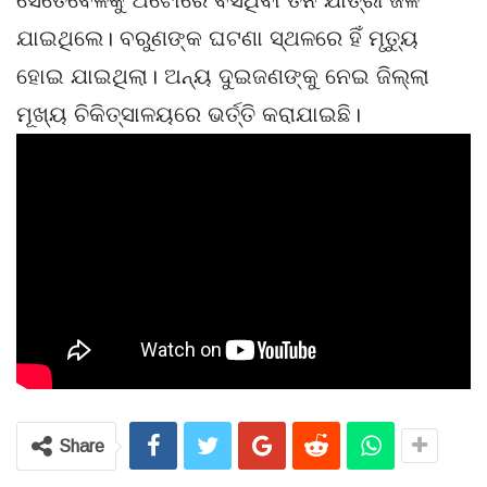
ସେତେବେଳକୁ ଅଟୋରେ ବସିଥିବା ତିନି ଯାତ୍ରୀ ଜଳି
ଯାଇଥିଲେ। ବରୁଣଙ୍କ ଘଟଣା ସ୍ଥଳରେ ହିଁ ମୃତ୍ୟୁ
ହୋଇ ଯାଇଥିଲା। ଅନ୍ୟ ଦୁଇଜଣଙ୍କୁ ନେଇ ଜିଲ୍ଲା
ମୂଖ୍ୟ ଚିକିତ୍ସାଳୟରେ ଭର୍ତ୍ତି କରାଯାଇଛି।
Share