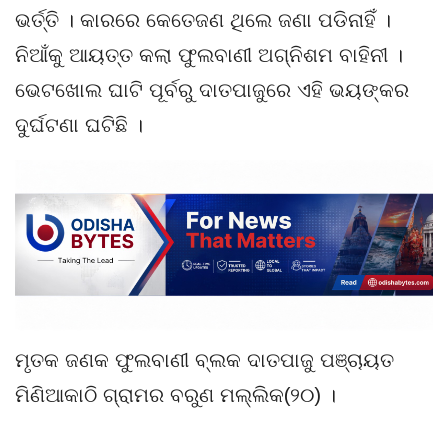
ଭର୍ତ୍ତି । କାରରେ କେତେଜଣ ଥିଲେ ଜଣା ପଡିନାହିଁ ।
ନିଆଁକୁ ଆୟତ୍ତ କଲା ଫୁଲବାଣୀ ଅଗ୍ନିଶମ ବାହିନୀ ।
ଭେଟଖୋଲ ଘାଟି ପୂର୍ବରୁ ଦାତପାଜୁରେ ଏହି ଭୟଙ୍କର
ଦୁର୍ଘଟଣା ଘଟିଛି ।
ମୃତକ ଜଣକ ଫୁଲବାଣୀ ବ୍ଲକ ଦାତପାଜୁ ପଞ୍ଚାୟତ
ମିଣିଆକାଠି ଗ୍ରାମର ବରୁଣ ମଲ୍ଲିକ(୨୦) ।