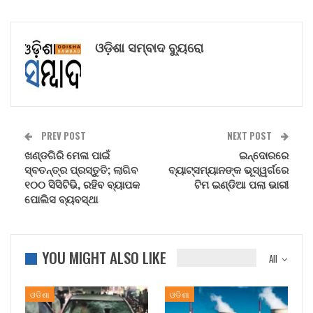
ଓଡ଼ିଶା ସମ୍ବାଦ ବ୍ୟୁରୋ
PREV POST
NEXT POST
ଖଣ୍ଡଗିରି ମେଳା ପାଇଁ
ଇନ୍ଦୋରରେ
ସ୍ବତନ୍ତ୍ର ପ୍ରସ୍ତୁତି; ଲାଗିବ
ବ୍ୟାଟ୍ସମ୍ୟାନଙ୍କ ଭୂସ୍ୱର୍ଗରେ
୧୦୦ ସିସିଟିଭି, ରହିବ ବ୍ୟାପକ
ଟିମ ଇଣ୍ଡିଆ ପଲା ଭାରୀ
ପୋଲିସ ବ୍ୟବସ୍ଥା
YOU MIGHT ALSO LIKE
All
ଓଡିଶା
ଓଡିଶା