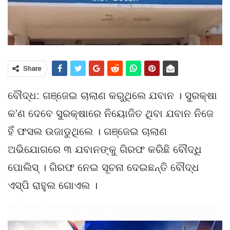
Share
ବୌଦ୍ଧ: ଗଞ୍ଜେଇ ଚାଲାଣ କରୁଥିଲେ ଯବାନ । ସୁରକ୍ଷା
କ’ଣ ଦେବେ ସୁରକ୍ଷାରେ ନିୟୋଜିତ ଥିବା ଯବାନ ନିଜେ
ହିଁ ଫସଲ ଉଜାଡୁଥିଲେ । ଗଞ୍ଜେଇ ଚାଲାଣ
ଅଭିଯୋଗରେ ୩ ଯବାନଙ୍କୁ ଗିରଫ କରିଛି ବୌଦ୍ଧି
ପୋଲିସ୍ । ଗିରଫ ନେଇ ସୂଚନା ଦେଇଛନ୍ତି ବୌଦ୍ଧ
ଏସ୍‌ପି ରାହୁଲ ଗୋଏଲ ।