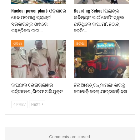
Nuclear power plant: ଓଡ଼ିଶାରେ
Boarding School:ପିଲାଙ୍କ
ହେବ ପରମାଣୁ ପ୍ଲାଣ୍ଟ!
ଭବିଷ୍ୟତ ପାଇଁ ବୋଡିଂ ସ୍କୁଲ
ସରକାରଙ୍କ ପାଖରେ
ଛାଡିଥିଲେ ବାପା ମା’, ହଠାତ୍
ପହଞ୍ଚିଲେ ଟାଟା,…
ବେଡିଂ…
ଓଡିଶା
ଓଡିଶା
ବାଘଛାଲ ଚୋରାଚାଲାଣର
ହିଟ୍ ଆଣ୍ଡ୍ ରନ୍ ମାମଲା: କାରକୁ
ପର୍ଦ୍ଦାଫାଶ, ଗିରଫ ଅଭିଯୁକ୍ତ
ଘୋଷାଡ଼ି ନେଲା ଯାତ୍ରୀବାହି ବସ
PREV
NEXT
Comments are closed.