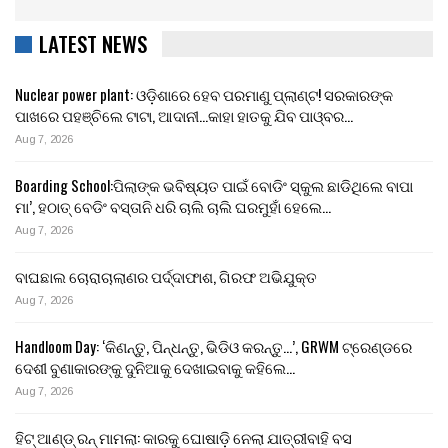
LATEST NEWS
Nuclear power plant: ଓଡ଼ିଶାରେ ହେବ ପରମାଣୁ ପ୍ଲାଣ୍ଟ! ସରକାରଙ୍କ
ପାଖରେ ପହଞ୍ଚିଲେ ଟାଟା, ଆଦାନୀ…କାହା ହାତକୁ ଯିବ ପାଓ୍ବର…
Aug 7, 2026
Boarding School:ପିଲାଙ୍କ ଭବିଷ୍ୟତ ପାଇଁ ବୋଡିଂ ସ୍କୁଲ ଛାଡିଥିଲେ ବାପା
ମା’, ହଠାତ୍ ବେଡିଂ ବସ୍ତାନି ଧରି ଚାଲି ଚାଲି ଘରମୁହାଁ ହେଲେ…
Aug 7, 2026
ବାଘଛାଲ ଚୋରାଚାଲାଣର ପର୍ଦ୍ଦାଫାଶ, ଗିରଫ ଅଭିଯୁକ୍ତ
Aug 7, 2026
Handloom Day: ‘କିଣନ୍ତୁ, ପିନ୍ଧନ୍ତୁ, ଭିଡିଓ କରନ୍ତୁ…’, GRWM ଟ୍ରେଣ୍ଡରେ
ଦେଶୀ ବୁଣାକାରଙ୍କୁ ଦୁନିଆକୁ ଦେଖାଇବାକୁ କହିଲେ…
Aug 7, 2026
ହିଟ୍ ଆଣ୍ଡ୍ ରନ୍ ମାମଲା: କାରକୁ ଘୋଷାଡ଼ି ନେଲା ଯାତ୍ରୀବାହି ବସ