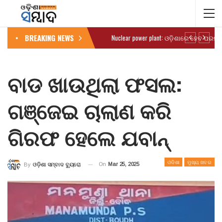
BREAKING NEWS
ବାଡ ଖାଉଥିଲା ଫସଲ:
ଗଞ୍ଜେଇ ଚାଲାଣ କରି
ଗିରଫ ହେଲେ ଯବାନ୍
ଓଡିଶା
ମୁଖ୍ୟ ଖବର
On
Mar 25, 2025
By
ଓଡ଼ିଶା ସମ୍ବାଦ ବ୍ୟୁରୋ