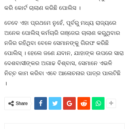
କରି କୋର୍ଟ ଚାଲାଣ କରିଛି ପୋଲିସ ।
ତେବେ ଏହା ପ୍ରଥମେ ନୁହେଁ, ପୂର୍ବରୁ ମଧ୍ୟ ରାଜ୍ୟରେ
ଅନେକ ପୋଲିସ୍ କର୍ମଚାରି ଗଞ୍ଜେଇ ଚାଲାଣ କରୁଥିବାର
ନଜିର ରହିଥିବା ବେଳେ ସେମାନଙ୍କୁ ଗିରଫ କରିଛି
ପୋଲିସ୍ । ହେଲେ ଜଣେ ଯବାନ, ଯାହାଙ୍କ ଉପରେ ସାରା
ଦେଶବାସୀଙ୍କର ଅଗାଢ ବିଶ୍ବାସ, ସେମାନେ ଏଭଳି
ନିଚ୍ଚ କାମ କରିବା ଏବେ ଆଳୋଚନାର ପାତ୍ର ପାଲଟିଛି
।
Share