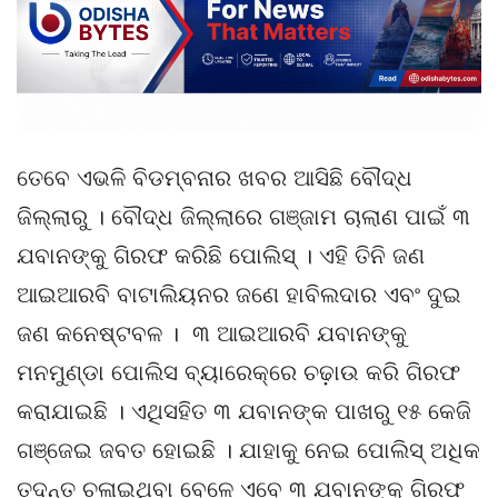
ତେବେ ଏଭଳି ବିଡମ୍ବନାର ଖବର ଆସିଛି ବୌଦ୍ଧ
ଜିଲ୍ଲାରୁ । ବୌଦ୍ଧ ଜିଲ୍ଲାରେ ଗଞ୍ଜାମ ଚାଲାଣ ପାଇଁ ୩
ଯବାନଙ୍କୁ ଗିରଫ କରିଛି ପୋଲିସ୍ । ଏହି ତିନି ଜଣ
ଆଇଆରବି ବାଟାଲିୟନର ଜଣେ ହାବିଲଦାର ଏବଂ ଦୁଇ
ଜଣ କନେଷ୍ଟବଳ । ୩ ଆଇଆରବି ଯବାନଙ୍କୁ
ମନମୁଣ୍ଡା ପୋଲିସ ବ୍ୟାରେକ୍‌ରେ ଚଢ଼ାଉ କରି ଗିରଫ
କରାଯାଇଛି । ଏଥିସହିତ ୩ ଯବାନଙ୍କ ପାଖରୁ ୧୫ କେଜି
ଗଞ୍ଜେଇ ଜବତ ହୋଇଛି । ଯାହାକୁ ନେଇ ପୋଲିସ୍ ଅଧିକ
ତଦନ୍ତ ଚଳାଇଥିବା ବେଳେ ଏବେ ୩ ଯବାନଙ୍କୁ ଗିରଫ