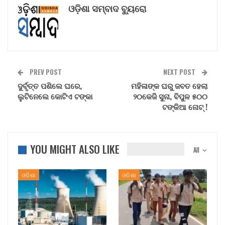
ଓଡ଼ିଶା ସମ୍ବାଦ ବ୍ୟୁରୋ
PREV POST
NEXT POST
ଦୁର୍ବୃତ୍ତ ପଶିଲେ ଘରେ,
ମହିଳାଙ୍କ ଘରୁ ଜବତ ହେଲା
ଲୁଟିନେଲେ କୋଟିଏ ଟଙ୍କା
୨୦କେଜି ସୁନା, ବିପୁଳ ୫୦୦
ଟଙ୍କିଆ ନୋଟ୍ !
YOU MIGHT ALSO LIKE
All
ଓଡିଶା
ଓଡିଶା