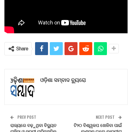
Share
ଓଡ଼ିଶା ସମ୍ବାଦ ବ୍ୟୁରୋ
PREV POST
NEXT POST
ରାଜ୍ୟରେ ବଢ଼ୁଥିବା ବିଦ୍ୟୁତ
ଟି୨୦ ବିଶ୍ୱକପ ଖେଳିବା ପାଇଁ
ଚାହିଦା ଓ ଜରୁରୀ ପରିସ୍ଥିତିକୁ
ଲଣ୍ଡନ ଗଲେ ଭାରତୀୟ