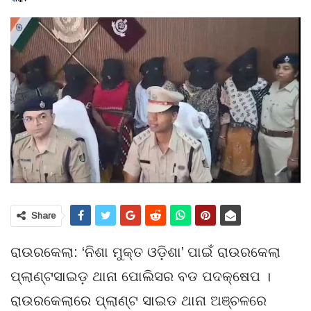
Share
ରାଉରକେଲା: ‘ନିଶା ମୁକ୍ତ ଓଡ଼ିଶା’ ପାଇଁ ରାଉରକେଲା
ପ୍ଲାଣ୍ଟସାଇଡ଼ ଥାନା ପୋଲିସର ବଡ ପଦକ୍ଷେପ ।
ରାଉରକେଲାରେ ପ୍ଲାଣ୍ଟ ସାଇଡ ଥାନା ଅଞ୍ଚଳରେ