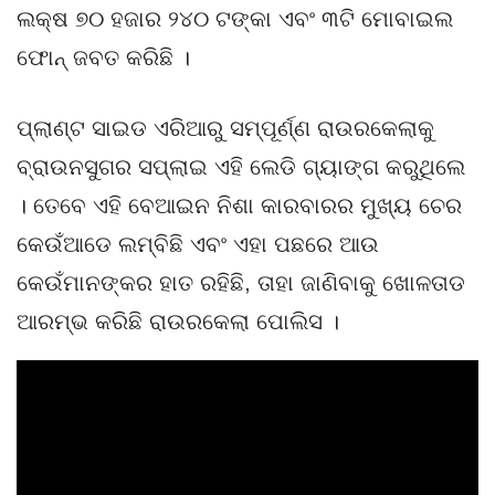
ଲକ୍ଷ ୭୦ ହଜାର ୨୪୦ ଟଙ୍କା ଏବଂ ୩ଟି ମୋବାଇଲ
ଫୋନ୍ ଜବତ କରିଛି ।
ପ୍ଲାଣ୍ଟ ସାଇଡ ଏରିଆରୁ ସମ୍ପୂର୍ଣ୍ଣ ରାଉରକେଲାକୁ
ବ୍ରାଉନସୁଗର ସପ୍ଲାଇ ଏହି ଲେଡି ଗ୍ୟାଙ୍ଗ କରୁଥିଲେ
। ତେବେ ଏହି ବେଆଇନ ନିଶା କାରବାରର ମୁଖ୍ୟ ଚେର
କେଉଁଆଡେ ଲମ୍ବିଛି ଏବଂ ଏହା ପଛରେ ଆଉ
କେଉଁମାନଙ୍କର ହାତ ରହିଛି, ତାହା ଜାଣିବାକୁ ଖୋଳତାଡ
ଆରମ୍ଭ କରିଛି ରାଉରକେଲା ପୋଲିସ ।