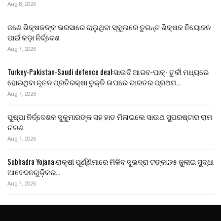
Aug 8, 2026
ଜଣେ ଶିକ୍ଷକଙ୍କ ଭରସାରେ ଚାଲୁଥିବା ସ୍କୁଲରେ ତୁରନ୍ତ ଶିକ୍ଷକ ନିୟୋଜନ
ପାଇଁ କଡ଼ା ନିର୍ଦ୍ଦେଶ
Aug 7, 2026
Turkey-Pakistan-Saudi defence deal:ସାଉଦି ଆରବ-ପାକ୍- ତୁର୍କୀ ମଧ୍ୟରେ
ହୋଇଥିବା ନୂତନ ପ୍ରତିରକ୍ଷା ଚୁକ୍ତି ଉପରେ ଭାରତର ପ୍ରଥମ…
Aug 7, 2026
ପୁଷ୍ପା ନିର୍ଦ୍ଦେଶକ ସୁକୁମାରଙ୍କ ସହ ହାତ ମିଳାଇଲେ ସାଉଥ ସୁପରଷ୍ଟାର ରାମ
ଚରଣ
Aug 7, 2026
Subhadra Yojana:ରାକ୍ଷୀ ପୂର୍ଣ୍ଣିମାରେ ମିଳିବ ସୁଭଦ୍ରା ଟଙ୍କା;୨୫ ଜୁଲାଇ ସୁଦ୍ଧା
ଆବେଦନଗୁଡ଼ିକର…
Aug 7, 2026