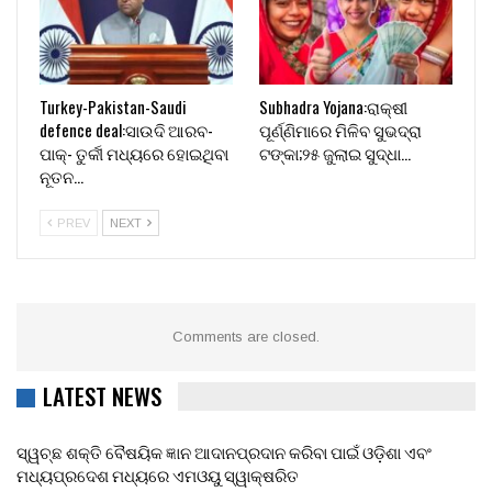
Turkey-Pakistan-Saudi
Subhadra Yojana:ରାକ୍ଷୀ
defence deal:ସାଉଦି ଆରବ-
ପୂର୍ଣ୍ଣିମାରେ ମିଳିବ ସୁଭଦ୍ରା
ପାକ୍- ତୁର୍କୀ ମଧ୍ୟରେ ହୋଇଥିବା
ଟଙ୍କା;୨୫ ଜୁଲାଇ ସୁଦ୍ଧା…
ନୂତନ…
PREV
NEXT
Comments are closed.
LATEST NEWS
ସ୍ୱଚ୍ଛ ଶକ୍ତି ବୈଷୟିକ ଜ୍ଞାନ ଆଦାନପ୍ରଦାନ କରିବା ପାଇଁ ଓଡ଼ିଶା ଏବଂ
ମଧ୍ୟପ୍ରଦେଶ ମଧ୍ୟରେ ଏମଓୟୁ ସ୍ୱାକ୍ଷରିତ