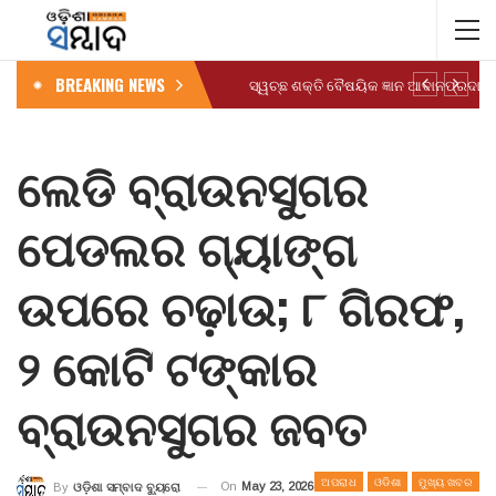
BREAKING NEWS
ଲେଡି ବ୍ରାଉନସୁଗର
ପେଡଲର ଗ୍ୟାଙ୍ଗ
ଉପରେ ଚଢ଼ାଉ; ୮ ଗିରଫ,
୨ କୋଟି ଟଙ୍କାର
ବ୍ରାଉନସୁଗର ଜବତ
ଅପରାଧ
ଓଡିଶା
ମୁଖ୍ୟ ଖବର
On
May 23, 2026
By
ଓଡ଼ିଶା ସମ୍ବାଦ ବ୍ୟୁରୋ