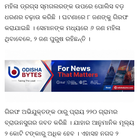
ମହିଳା ଡ୍ରଗ୍ସ ସ୍ମଗଲରଙ୍କ ଉପରେ ପୋଲିସ ବଡ଼
ଧରଣର ଚଢ଼ାଉ କରିଛି । ଘଟଣାରେ ୮ ଜଣଙ୍କୁ ଗିରଫ
କରାଯାଇଛି । ସେମାନଙ୍କ ମଧ୍ୟରେ ୬ ଜଣ ମହିଳା
ଥିବାବେଳେ, ୨ ଜଣ ପୁରୁଷ ରହିଛନ୍ତି ।
ଗିରଫ ଅଭିଯୁକ୍ତଙ୍କ ଠାରୁ ପ୍ରାୟ ୨୨୦ ଗ୍ରାମର
ବ୍ରାଉନସୁଗର ଜବତ କରିଛି । ଯାହାର ଆନୁମାନିକ ମୂଲ୍ୟ
୨ କୋଟି ଟଙ୍କାରୁ ଅଧିକ ହେବ । ଏହାସହ ନଗଦ ୨