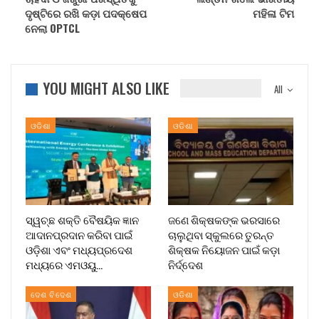
ଦୃଷ୍ଟିରେ ରଖି କଡ଼ା ପଦକ୍ଷେପ
ମହିଳା ଟିମ
ନେଲା OPTCL
YOU MIGHT ALSO LIKE
All
ଓଡିଶା
ଓଡିଶା
ସ୍ୱଚ୍ଛ ଶକ୍ତି ବୈଷୟିକ ଜ୍ଞାନ
ଜଣେ ଶିକ୍ଷକଙ୍କ ଭରସାରେ
ଆଦାନପ୍ରଦାନ କରିବା ପାଇଁ
ଚାଲୁଥିବା ସ୍କୁଲରେ ତୁରନ୍ତ
ଓଡ଼ିଶା ଏବଂ ମଧ୍ୟପ୍ରଦେଶ
ଶିକ୍ଷକ ନିୟୋଜନ ପାଇଁ କଡ଼ା
ମଧ୍ୟରେ ଏମଓୟୁ…
ନିର୍ଦ୍ଦେଶ
ଦେଶ ବିଦେଶ
ଓଡିଶା