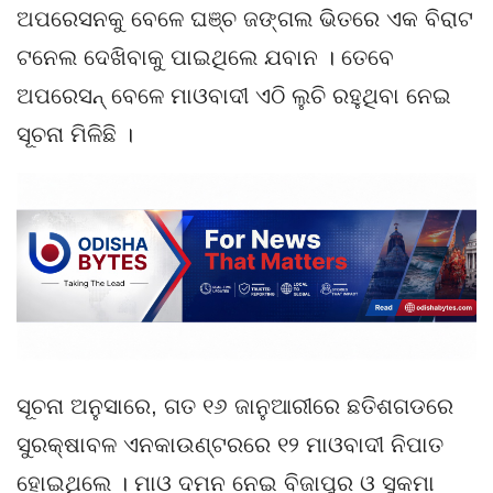
ଅପରେସନକୁ ବେଳେ ଘଞ୍ଚ ଜଙ୍ଗଲ ଭିତରେ ଏକ ବିରାଟ
ଟନେଲ ଦେଖିବାକୁ ପାଇଥିଲେ ଯବାନ । ତେବେ
ଅପରେସନ୍‌ ବେଳେ ମାଓବାଦୀ ଏଠି ଲୁଚି ରହୁଥିବା ନେଇ
ସୂଚନା ମିଳିଛି ।
ସୂଚନା ଅନୁସାରେ, ଗତ ୧୬ ଜାନୁଆରୀରେ ଛତିଶଗଡରେ
ସୁରକ୍ଷାବଳ ଏନକାଉଣ୍ଟରରେ ୧୨ ମାଓବାଦୀ ନିପାତ
ହୋଇଥିଲେ । ମାଓ ଦମନ ନେଇ ବିଜାପୁର ଓ ସୁକମା