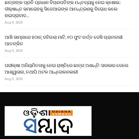
ଛାତ୍ରଙ୍କ ପ୍ରତି ପ୍ରଧାନ ବିଚାରପତିଙ୍କ ମନ୍ତବ୍ୟକୁ ନେଇ କ୍ଷୋଭ;
ଦୀକ୍ଷାନ୍ତ ସମାରୋହକୁ ସିଜେଆଇଙ୍କ ଆମନ୍ତ୍ରଣକୁ ବିରୋଧ କଲେ
ହାଇଦ୍ରାବାଦ…
Aug 9, 2026
ଆଖି ସାମ୍ନାରେ ହଠାତ୍‌ ଦବିଗଲା ମାଟି, ୧୦ ଫୁଟ ଗର୍ତ୍ତ ଦେଖି ଗ୍ରାମବାସୀ
ଆତଙ୍କିତ
Aug 9, 2026
ପରୀକ୍ଷା ଅନିୟମିତତାକୁ ନେଇ ରାଞ୍ଚିରେ ଛାତ୍ର ଅଶାନ୍ତି: ସରକାର ଦେଲେ
ଆଶ୍ୱାସନା, ତଥାପି ଅଟଳ ଆନ୍ଦୋଳନକାରୀ
Aug 9, 2026