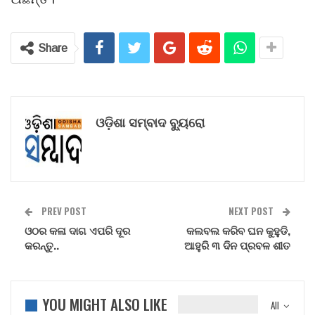
Share
ଓଡ଼ିଶା ସମ୍ବାଦ ବ୍ୟୁରୋ
PREV POST
NEXT POST
ଓଠର କଳା ଦାଗ ଏପରି ଦୂର
କଲବଲ କରିବ ଘନ କୁହୁଡି,
କରନ୍ତୁ..
ଆହୁରି ୩ ଦିନ ପ୍ରବଳ ଶୀତ
YOU MIGHT ALSO LIKE
All