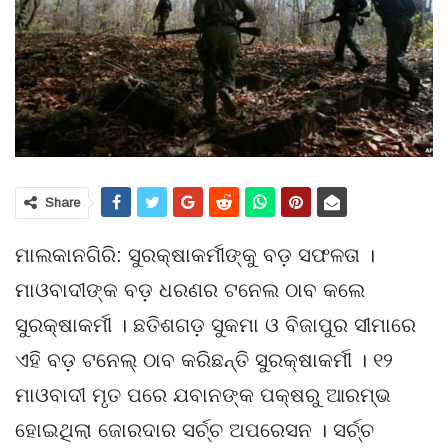
Share
ମାଲକାନଗିରି: ସୁରକ୍ଷାକର୍ମୀଙ୍କୁ ବଡ଼ ସଫଳତା ।
ମାଓବାଦୀଙ୍କ ବଡ଼ ଧରଣର ଟନେଲ ଠାବ କଲେ
ସୁରକ୍ଷାକର୍ମୀ । ଛତିଶଗଡ଼ ସୁକମା ଓ ବିଜାପୁର ସୀମାରେ
ଏହି ବଡ଼ ଟନେଲ୍ ଠାବ କରିଛନ୍ତି ସୁରକ୍ଷାକର୍ମୀ । ୧୨
ମାଓବାଦୀ ମୃତ ପରେ ଯବାନଙ୍କ ପକ୍ଷରୁ ଆରମ୍ଭ
ହୋଇଥିଲା ଜୋରଦାର ସର୍ଚ୍ଚ ଅପରେସନ । ସର୍ଚ୍ଚ