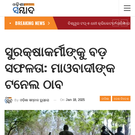
BREAKING NEWS
ସୁରକ୍ଷାକର୍ମୀଙ୍କୁ ବଡ଼
ସଫଳତା: ମାଓବାଦୀଙ୍କ
ଟନେଲ ଠାବ
ଓଡିଶା
ଦେଶ ବିଦେଶ
On
Jan 18, 2025
By
ଓଡ଼ିଶା ସମ୍ବାଦ ବ୍ୟୁରୋ