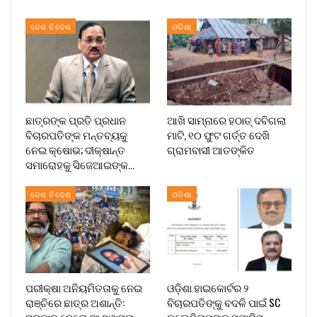
ଦେଶ ବିଦେଶ
ଓଡିଶା
ଛାତ୍ରଙ୍କ ପ୍ରତି ପ୍ରଧାନ
ଆଖି ସାମ୍ନାରେ ହଠାତ୍‌ ଦବିଗଲା
ବିଚାରପତିଙ୍କ ମନ୍ତବ୍ୟକୁ
ମାଟି, ୧୦ ଫୁଟ ଗର୍ତ୍ତ ଦେଖି
ନେଇ କ୍ଷୋଭ; ଦୀକ୍ଷାନ୍ତ
ଗ୍ରାମବାସୀ ଆତଙ୍କିତ
ସମାରୋହକୁ ସିଜେଆଇଙ୍କ…
ଦେଶ ବିଦେଶ
ଓଡିଶା
ପରୀକ୍ଷା ଅନିୟମିତତାକୁ ନେଇ
ଓଡ଼ିଶା ହାଇକୋର୍ଟର ୨
ରାଞ୍ଚିରେ ଛାତ୍ର ଅଶାନ୍ତି:
ବିଚାରପତିଙ୍କୁ ବଦଳି ପାଇଁ SC
ସରକାର ଦେଲେ ଆଶ୍ୱାସନା,
କଲେଜିୟମଙ୍କ ସୁପାରିସ