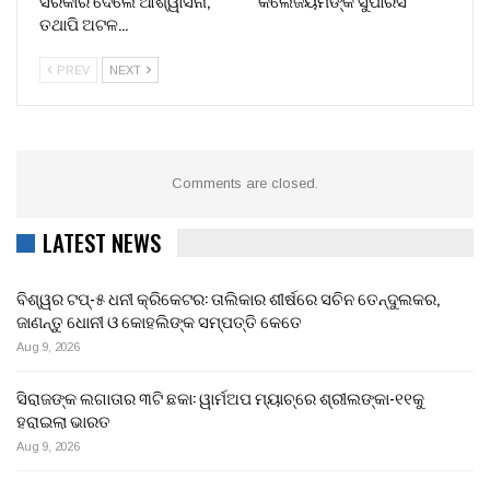
ତଥାପି ଅଟଳ…
PREV
NEXT
Comments are closed.
LATEST NEWS
ବିଶ୍ୱର ଟପ୍-୫ ଧନୀ କ୍ରିକେଟର: ତାଲିକାର ଶୀର୍ଷରେ ସଚିନ ତେନ୍ଦୁଲକର,
ଜାଣନ୍ତୁ ଧୋନୀ ଓ କୋହଲିଙ୍କ ସମ୍ପତ୍ତି କେତେ
Aug 9, 2026
ସିରାଜଙ୍କ ଲଗାତାର ୩ଟି ଛକା: ୱାର୍ମଅପ ମ୍ୟାଚ୍‌ରେ ଶ୍ରୀଲଙ୍କା-୧୧କୁ
ହରାଇଲା ଭାରତ
Aug 9, 2026