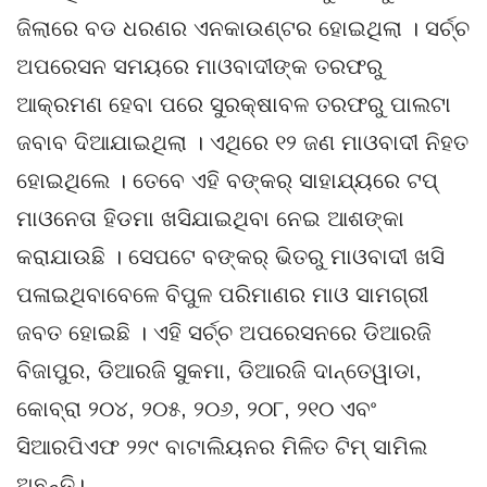
ଜିଲାରେ ବଡ ଧରଣର ଏନକାଉଣ୍ଟର ହୋଇଥିଲା । ସର୍ଚ୍ଚ
ଅପରେସନ ସମୟରେ ମାଓବାଦୀଙ୍କ ତରଫରୁ
ଆକ୍ରମଣ ହେବା ପରେ ସୁରକ୍ଷାବଳ ତରଫରୁ ପାଲଟା
ଜବାବ ଦିଆଯାଇଥିଲା । ଏଥିରେ ୧୨ ଜଣ ମାଓବାଦୀ ନିହତ
ହୋଇଥିଲେ । ତେବେ ଏହି ବଙ୍କର୍ ସାହାଯ୍ୟରେ ଟପ୍
ମାଓନେତା ହିଡମା ଖସିଯାଇଥିବା ନେଇ ଆଶଙ୍କା
କରାଯାଉଛି । ସେପଟେ ବଙ୍କର୍ ଭିତରୁ ମାଓବାଦୀ ଖସି
ପଳାଇଥିବାବେଳେ ବିପୁଳ ପରିମାଣର ମାଓ ସାମଗ୍ରୀ
ଜବତ ହୋଇଛି । ଏହି ସର୍ଚ୍ଚ ଅପରେସନରେ ଡିଆରଜି
ବିଜାପୁର, ଡିଆରଜି ସୁକମା, ଡିଆରଜି ଦାନ୍ତେୱାଡା,
କୋବ୍ରା ୨୦୪, ୨୦୫, ୨୦୬, ୨୦୮, ୨୧୦ ଏବଂ
ସିଆରପିଏଫ ୨୨୯ ବାଟାଲିୟନର ମିଳିତ ଟିମ୍ ସାମିଲ
ଅଛନ୍ତି।