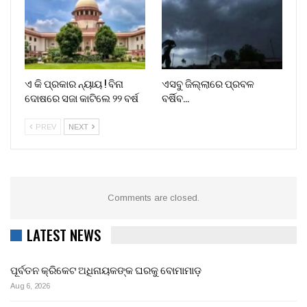
ଏ କି ପ୍ରକାର ନ୍ୟାୟ ! ବିନା
ଏସବୁ ଜିଲ୍ଲାରେ ପ୍ରବଳ
ଦୋଷରେ ସଜା କାଟିଲେ ୨୨ ବର୍ଷ
ବର୍ଷିବ…
PREV
NEXT
Comments are closed.
LATEST NEWS
ପୂର୍ବତନ କ୍ରିକେଟ ଅଧିନାୟକଙ୍କ ଘରକୁ ବୋମାମାଡ଼
Aug 6, 2026