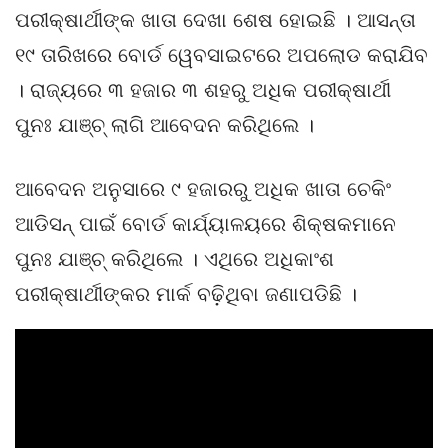
ପରୀକ୍ଷାର୍ଥୀଙ୍କ ଖାତା ଦେଖା ଶେଷ ହୋଇଛି । ଆସନ୍ତା
୧୯ ତାରିଖରେ ବୋର୍ଡ ୱେବସାଇଟରେ ଅପଲୋଡ କରାଯିବ
। ରାଜ୍ୟରେ ୩ ହଜାର ୩ ଶହରୁ ଅଧିକ ପରୀକ୍ଷାର୍ଥୀ
ପୁନଃ ଯାଞ୍ଚ୍ ଲାଗି ଆବେଦନ କରିଥିଲେ ।
ଆବେଦନ ଅନୁସାରେ ୯ ହଜାରରୁ ଅଧିକ ଖାତା ଚେକିଂ
ଆଡିସନ୍ ପାଇଁ ବୋର୍ଡ କାର୍ଯ୍ୟାଳୟରେ ଶିକ୍ଷକମାନେ
ପୁନଃ ଯାଞ୍ଚ୍ କରିଥିଲେ । ଏଥିରେ ଅଧିକାଂଶ
ପରୀକ୍ଷାର୍ଥୀଙ୍କର ମାର୍କ ବଢ଼ିଥିବା ଜଣାପଡିଛି ।