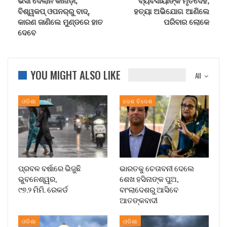
ବିଶ୍ୱକପ୍‌ ଓପନର୍‌ରୁ ବାଦ୍,
ହତ୍ୟା ଅଭିଯୋଗ ଆଣିଲେ
କାରଣ ଜାଣିଲେ ମୁଣ୍ଡରେ ହାତ
ପରିବାର ଲୋକେ
ଦେବେ
YOU MIGHT ALSO LIKE
All
ଓଡିଶା
ଦେଶ ବିଦେଶ
ପ୍ରବଳ ବର୍ଷାରେ ଭିଜୁଛି
ଭାରତକୁ ଚେତାବନୀ ଦେଲେ
ଭୁବନେଶ୍ୱର,
ଶେଖ ହସିନାଙ୍କ ପୁଅ,
୯୭.୨ ମିମି. ରେକର୍ଡ
ବାଂଲାଦେଶରୁ ଆସିବେ
ଆତଙ୍କବାଦୀ
ଓଡିଶା
ଓଡିଶା