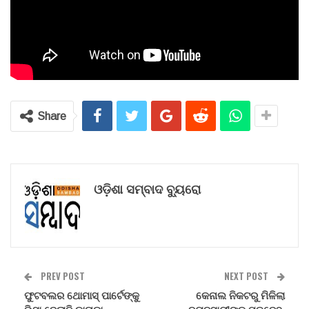
Share
ଓଡ଼ିଶା ସମ୍ବାଦ ବ୍ୟୁରୋ
PREV POST
NEXT POST
ଫୁଟବଲର ଥୋମାସ୍ ପାର୍ଟେଙ୍କୁ
କେନାଲ ନିକଟରୁ ମିଳିଲା
ଭିସା ଦେଲାନି କାନାଡ଼ା,
ବ୍ୟବସାୟୀଙ୍କ ମୃତଦେହ,