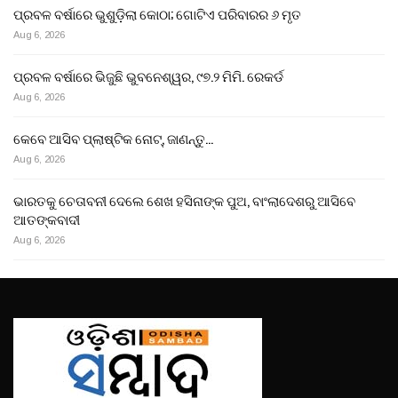
ପ୍ରବଳ ବର୍ଷାରେ ଭୁଶୁଡ଼ିଲା କୋଠା; ଗୋଟିଏ ପରିବାରର ୬ ମୃତ
Aug 6, 2026
ପ୍ରବଳ ବର୍ଷାରେ ଭିଜୁଛି ଭୁବନେଶ୍ୱର, ୯୭.୨ ମିମି. ରେକର୍ଡ
Aug 6, 2026
କେବେ ଆସିବ ପ୍ଲାଷ୍ଟିକ ନୋଟ୍, ଜାଣନ୍ତୁ…
Aug 6, 2026
ଭାରତକୁ ଚେତାବନୀ ଦେଲେ ଶେଖ ହସିନାଙ୍କ ପୁଅ, ବାଂଲାଦେଶରୁ ଆସିବେ
ଆତଙ୍କବାଦୀ
Aug 6, 2026