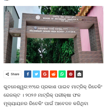
Share
ଭୁବନେଶ୍ୱର:୧୯ରେ ପ୍ରକାଶ ପାଇବ ମାଟ୍ରିକ୍ ରିଚେକିଂ
ରେଜଲ୍ଟ । ୨୦୨୬ ମାଟ୍ରିକ୍ ପରୀକ୍ଷା ଫଳ
ମୂଲ୍ୟାୟନର ରିଚେକିଂ ପାଇଁ ଆବେଦନ କରିଥିବା