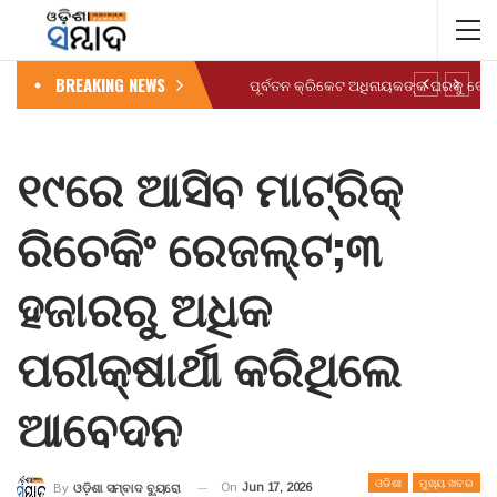
BREAKING NEWS
ପୂର୍ବତନ କ୍ରିକେଟ ଅଧିନାୟକଙ୍କ ଘରକୁ ବୋମ
୧୯ରେ ଆସିବ ମାଟ୍ରିକ୍
ରିଚେକିଂ ରେଜଲ୍ଟ;୩
ହଜାରରୁ ଅଧିକ
ପରୀକ୍ଷାର୍ଥୀ କରିଥିଲେ
ଆବେଦନ
ଓଡିଶା
ମୁଖ୍ୟ ଖବର
On
Jun 17, 2026
By
ଓଡ଼ିଶା ସମ୍ବାଦ ବ୍ୟୁରୋ