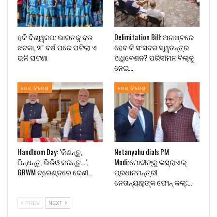
ହକି ବିଶ୍ୱକପ: ଭାରତକୁ ବଡ
Delimitation Bill: ଅଗଷ୍ଟରେ
ଝଟକା, ୨୮ ବର୍ଷ ପରେ ଘଟିଲା ଏ
ହେବ କି ସଂସଦର ସ୍ୱତନ୍ତ୍ର
ଭଳି ଘଟଣା
ଅଧିବେଶନ? ପରିସୀମନ ବିଲ୍‌କୁ
ନେଇ…
ଦେଶ ବିଦେଶ
ଦେଶ ବିଦେଶ
Handloom Day: ‘କିଣନ୍ତୁ,
Netanyahu dials PM
ପିନ୍ଧନ୍ତୁ, ଭିଡିଓ କରନ୍ତୁ…’,
Modi:ମୋଦୀଙ୍କୁ ଇସ୍ରାଏଲ୍
GRWM ଟ୍ରେଣ୍ଡରେ ଦେଶୀ…
ପ୍ରଧାନମନ୍ତ୍ରୀ
ନେତାନ୍ୟାହୁଙ୍କ ଫୋନ୍ କଲ୍;…
PREV
NEXT