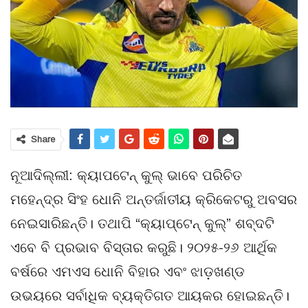
Share
ନୂଆଦିଲ୍ଲୀ: କ୍ୟାପଟେନ୍ କୁଲ୍ ଭାବେ ପରିଚିତ
ମହେନ୍ଦ୍ର ସିଂହ ଧୋନି ଅନ୍ତର୍ଜାତୀୟ କ୍ରିକେଟରୁ ଅବସର
ନେଇସାରିଛନ୍ତି। ତଥାପି “କ୍ୟାପ୍ଟେନ୍ କୁଲ୍” ଶବ୍ଦଟି
ଏବେ ବି ପ୍ରଭାବ ବିସ୍ତାର କରୁଛି। ୨୦୨୫-୨୬ ଆର୍ଥିକ
ବର୍ଷରେ ଏମଏସ ଧୋନି ବିହାର ଏବଂ ଝାଡ଼ଖଣ୍ଡ
ଉଭୟରେ ସର୍ବାଧିକ ବ୍ୟକ୍ତିଗତ ଆୟକର ହୋଇଛନ୍ତି।