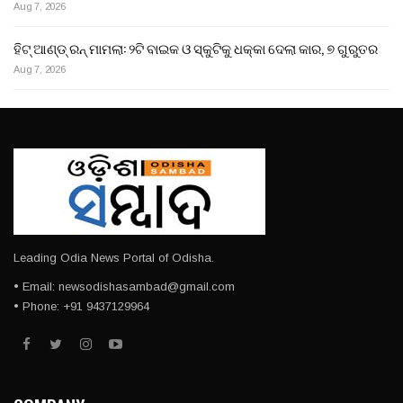
Aug 7, 2026
ହିଟ୍ ଆଣ୍ଡ୍ ରନ୍ ମାମଲା: ୨ଟି ବାଇକ ଓ ସ୍କୁଟିକୁ ଧକ୍କା ଦେଲା କାର, ୭ ଗୁରୁତର
Aug 7, 2026
Leading Odia News Portal of Odisha.
• Email: newsodishasambad@gmail.com
• Phone: +91 9437129964