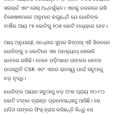
ସରଚାର୍ଜ ଏବଂ ସେସ୍ ଅନ୍ତର୍ଭୁକ୍ତ। ଏହାକୁ ନଜରରେ ରଖି
ବିଶେଷଜ୍ଞମାନେ ଅନୁମାନ କରୁଛନ୍ତି ଯେ ଧୋନିଙ୍କ
ବାର୍ଷିକ ଆୟ ୯୫ କୋଟିରୁ ୧୦୫ କୋଟି ମଧ୍ୟରେ ହେବ।
ଆୟ ଅନୁଯାୟୀ, ଚେନ୍ନାଇ ସୁପର କିଙ୍ଗସ୍ ଏହି ସିଜନରେ
ଧୋନିଙ୍କୁ ୪ କୋଟିରେ ଏକ ଅନକ୍ୟାପ୍ ଖେଳାଳି
ଭାବରେ ରଖିଛି। ତେବେ ପଡ଼ିଆରେ ତାଙ୍କର କେବଳ
ଉପସ୍ଥିତି CSK ଏବଂ ଏହାର ରାଜସ୍ୱ ପାଇଁ ସବୁଠାରୁ
ବଡ଼ ବୃଦ୍ଧି।
ଧୋନିଙ୍କ ଆୟର ସବୁଠାରୁ ବଡ଼ ଅଂଶ ପ୍ରାୟ ୭୦-୮୦
କୋଟି ଟଙ୍କା ବ୍ରାଣ୍ଡ ପ୍ରମୋସନ୍ସରୁ ଆସିଛି। ସେ
ଯଦିଓ ତାଙ୍କର ଫିସ୍ ହ୍ରାସ କରିଛନ୍ତି କିନ୍ତୁ ସେ