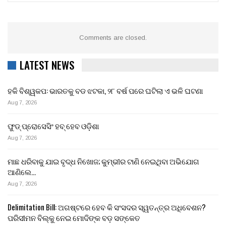
Comments are closed.
LATEST NEWS
ହକି ବିଶ୍ୱକପ: ଭାରତକୁ ବଡ ଝଟକା, ୨୮ ବର୍ଷ ପରେ ଘଟିଲା ଏ ଭଳି ଘଟଣା
Aug 7, 2026
ଫୁଡ୍‌ ପ୍ରୋସେସିଂ ହବ୍‌ ହେବ ଓଡ଼ିଶା
Aug 7, 2026
ମାଛ ଧରିବାକୁ ଯାଇ ବୃଦ୍ଧ ନିଖୋଜ; କୁମ୍ଭୀର ଟାଣି ନେଇଥିବା ଅଭିଯୋଗ
ଆଣିଲେ…
Aug 7, 2026
Delimitation Bill: ଅଗଷ୍ଟରେ ହେବ କି ସଂସଦର ସ୍ୱତନ୍ତ୍ର ଅଧିବେଶନ?
ପରିସୀମନ ବିଲ୍‌କୁ ନେଇ ମୋଦିଙ୍କ ବଡ଼ ସଙ୍କେତ