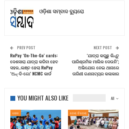
ଓଡ଼ିଶା ସମ୍ବାଦ ବ୍ୟୁରୋ
PREV POST
NEXT POST
RuPay ‘On-The-Go’ cards:
‘ଯାତ୍ରା କରୁଛୁ କିନ୍ତୁ
ଦେଶସାରା ଯାତ୍ରା କରିବା ହେବ
ପାରିଶ୍ରମିକ ମାଲିକ ଦେଉନି’;
ସହଜ..ଲଞ୍ଚ ହେଲା RuPay
ଅଭିଯୋଗ ନେଇ ଥାନାରେ
‘ଅନ୍-ଦି-ଗୋ’ NCMC କାର୍ଡ
ତାରିଣୀ ଗଣନାଟ୍ୟର କଳାକାର
YOU MIGHT ALSO LIKE
All
ଖେଳ
ଦେଶ ବିଦେଶ