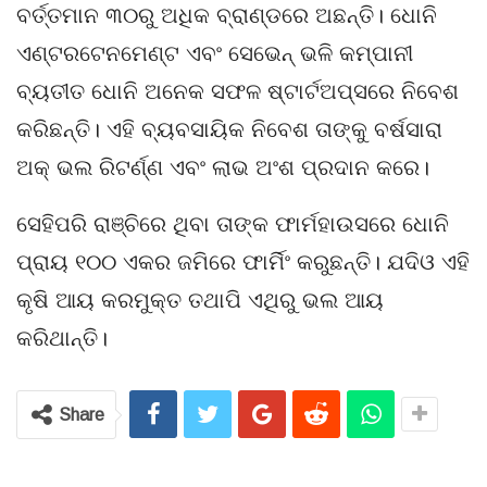
ବର୍ତ୍ତମାନ ୩୦ରୁ ଅଧିକ ବ୍ରାଣ୍ଡରେ ଅଛନ୍ତି। ଧୋନି
ଏଣ୍ଟରଟେନମେଣ୍ଟ ଏବଂ ସେଭେନ୍ ଭଳି କମ୍ପାନୀ
ବ୍ୟତୀତ ଧୋନି ଅନେକ ସଫଳ ଷ୍ଟାର୍ଟଅପ୍ସରେ ନିବେଶ
କରିଛନ୍ତି। ଏହି ବ୍ୟବସାୟିକ ନିବେଶ ତାଙ୍କୁ ବର୍ଷସାରା
ଅକ୍ ଭଲ ରିଟର୍ଣ୍ଣ ଏବଂ ଲାଭ ଅଂଶ ପ୍ରଦାନ କରେ।
ସେହିପରି ରାଞ୍ଚିରେ ଥିବା ତାଙ୍କ ଫାର୍ମହାଉସରେ ଧୋନି
ପ୍ରାୟ ୧୦୦ ଏକର ଜମିରେ ଫାର୍ମିଂ କରୁଛନ୍ତି। ଯଦିଓ ଏହି
କୃଷି ଆୟ କରମୁକ୍ତ ତଥାପି ଏଥିରୁ ଭଲ ଆୟ
କରିଥାନ୍ତି।
Share