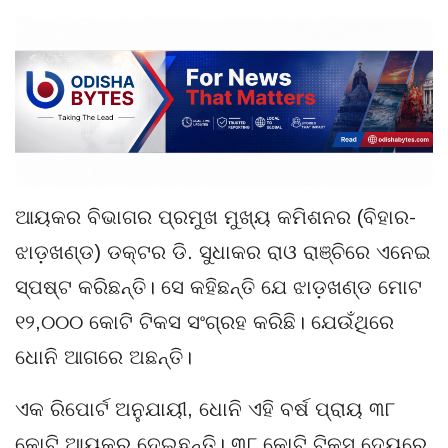
ଆୟକର ବିଭାଗର ପ୍ରମୁଖ ମୁଖ୍ୟ କମିଶନର (ବିହାର-
ଝାଡ଼ଖଣ୍ଡ) ଡକ୍ଟର ଡି. ସୁଧାକର ରାଓ ରାଞ୍ଚିରେ ଏନେଇ
ସ୍ପଷ୍ଟ କରିଛନ୍ତି। ସେ କହିଛନ୍ତି ଯେ ଝାଡ଼ଖଣ୍ଡ ମୋଟ
୧୨,୦୦୦ କୋଟି ଟିକସ ସଂଗ୍ରହ କରିଛି। ଯେଉଁଥିରେ
ଧୋନି ଆଗରେ ଅଛନ୍ତି।
ଏକ ରିପୋର୍ଟ ଅନୁଯାୟୀ, ଧୋନି ଏହି ବର୍ଷ ପ୍ରାୟ ୩୮
କୋଟି ଆୟକର ଦେଇଛନ୍ତି। ୩୮ କୋଟି ଟିକସ ଦେୟରେ