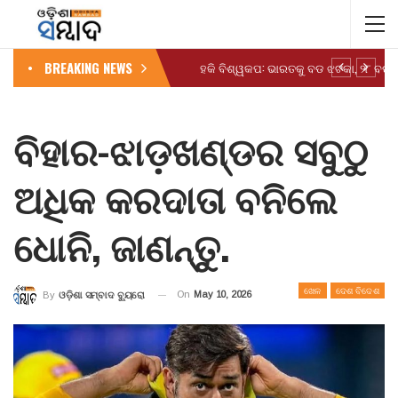
BREAKING NEWS
ବିହାର-ଝାଡ଼ଖଣ୍ଡର ସବୁଠୁ
ଅଧିକ କରଦାତା ବନିଲେ
ଧୋନି, ଜାଣନ୍ତୁ.
ଖେଳ
ଦେଶ ବିଦେଶ
On
May 10, 2026
By
ଓଡ଼ିଶା ସମ୍ବାଦ ବ୍ୟୁରୋ