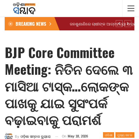
BREAKING NEWS
BJP Core Committee
Meeting: ନିତିନ ଦେଲେ ୩
ମାସିଆ ଟାସ୍କ…ଲୋକଙ୍କ
ପାଖକୁ ଯାଇ ସୁସଂପର୍କ
ବଢ଼ାଇବାକୁ ପରାମର୍ଶ
ଓଡିଶା
ମୁଖ୍ୟ ଖବର
On
May 18, 2026
By
ଓଡ଼ିଶା ସମ୍ବାଦ ବ୍ୟୁରୋ