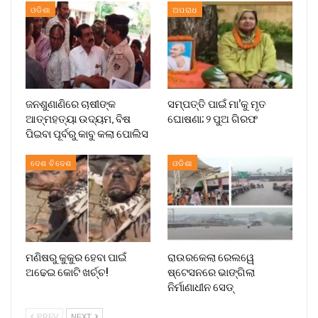
ଓଡିଶା
ଅପରାଧ
ଜନଶୁଣାଣିରେ ଚାଷୀଙ୍କ
ସମ୍ପତ୍ତି ପାଇଁ ମା’କୁ ମୃତ
ଆତ୍ମହତ୍ୟା ଉଦ୍ୟମ, ବିଷ
ଘୋଷଣା; ୨ ପୁଅ ଗିରଫ
ପିଇବା ପୂର୍ବରୁ କାବୁ କଲା ପୋଲିସ
ଦେଶ ବିଦେଶ
ଓଡିଶା
ମଣିଷରୁ କୁକୁର ହେବା ପାଇଁ
ରାଉରକେଲା ରେଲୱେ
ଅଢେଇ କୋଟି ଖର୍ଚ୍ଚ!
ଷ୍ଟେସନରେ ଭାଙ୍ଗିଲା
ନିର୍ମାଣାଧୀନ ସେଡ୍
PREV
NEXT