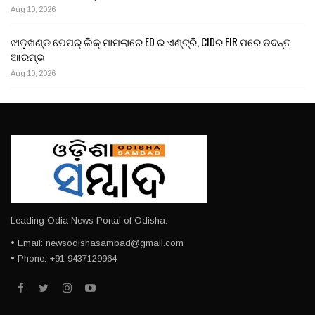
Aug 10, 2026
ଝାଡ଼ଖଣ୍ଡ ପେପର୍ ଲିକ୍ ମାମଲାରେ ED ର ଏଣ୍ଟ୍ରି, CIDର FIR ପରେ ତଦନ୍ତ
ଆରମ୍ଭ
Aug 10, 2026
Leading Odia News Portal of Odisha.
• Email: newsodishasambad@gmail.com
• Phone: +91 9437129964