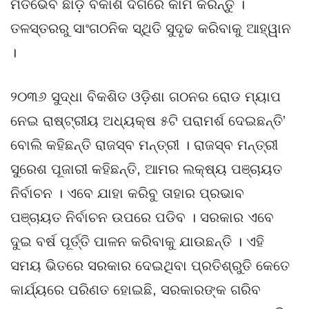
ମତଭେବ ଛାଡ଼ି ବିକାଶ ଦିଗରେ କାମ କରନ୍ତୁ ।
ତଳସ୍ତରରୁ ସାଂଗଠନିକ ସ୍ଥିତି ସୁଦୃଢ କରିବାକୁ ଆହ୍ୱାନ
।
୨୦୩୬ ସୁଦ୍ଧା ବିକଶିତ ଓଡ଼ିଶା ଗଠନର ରୋଡ ମ୍ୟାପ
ନେଇ ରାଷ୍ଟ୍ରୀୟ ଅଧ୍ୟକ୍ଷ ୫ଟି ପରାମର୍ଶ ଦେଇଛନ୍ତି’
ବୋଲି କହିଛନ୍ତି ରାଜସ୍ବ ମନ୍ତ୍ରୀ । ରାଜସ୍ବ ମନ୍ତ୍ରୀ
ସୁରେଶ ପୂଜାରୀ କହିଛନ୍ତି, ଆମର ଲକ୍ଷ୍ୟ ପଞ୍ଚାୟତ
ନିର୍ବାଚନ । ଏବେ ଯାହା କରିବୁ ତାହାର ପ୍ରଭାବ
ପଞ୍ଚାୟତ ନିର୍ବାଚନ ଉପରେ ପଡିବ । ସରକାର ଏବେ
ଦୁଇ ବର୍ଷ ପୂର୍ତ୍ତି ପାଳନ କରିବାକୁ ଯାଉଛନ୍ତି । ଏହି
ସମୟ ଭିତରେ ସରକାର ଦେଇଥିବା ପ୍ରତିଶ୍ରୁତି କେତେ
କାର୍ଯ୍ୟରେ ପରିଣତ ହୋଇଛି, ସରକାରଙ୍କ ଗରିବ