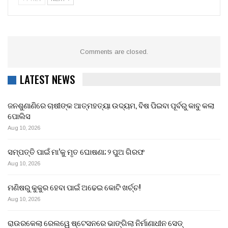
Comments are closed.
LATEST NEWS
ଜନଶୁଣାଣିରେ ଚାଷୀଙ୍କ ଆତ୍ମହତ୍ୟା ଉଦ୍ୟମ, ବିଷ ପିଇବା ପୂର୍ବରୁ କାବୁ କଲା
ପୋଲିସ
Aug 10, 2026
ସମ୍ପତ୍ତି ପାଇଁ ମା’କୁ ମୃତ ଘୋଷଣା; ୨ ପୁଅ ଗିରଫ
Aug 10, 2026
ମଣିଷରୁ କୁକୁର ହେବା ପାଇଁ ଅଢେଇ କୋଟି ଖର୍ଚ୍ଚ!
Aug 10, 2026
ରାଉରକେଲା ରେଲୱେ ଷ୍ଟେସନରେ ଭାଙ୍ଗିଲା ନିର୍ମାଣାଧୀନ ସେଡ୍