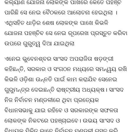
କଲ୍ୟାଣ ଯୋଜନା ଲୋକଙ୍କ ପାଖରେ କେତେ ପହଞ୍ଚି
ପାରିଛି ସେ ନେଇ ବୈଠକରେ ଆଲୋଚନା ହେଇଥିଲା ।
ଏଥିସହିତ ଧାଡ଼ିର ଶେଷ ଲୋକଙ୍କ ପାଖେ କିଭଳି
ଯୋଜନା ପହଞ୍ଚିବ ସେ ନେଇ ରୂପରେଖ ପ୍ରସ୍ତୁତ କରିବା
ଉପରେ ଗୁରୁତ୍ୱ ଦିଆ ଯାଇଥିଲା
ଏନେଇ ଭୁବେନଶ୍ବର ସାଂସଦ ଅପରାଜିତା ଷଡ଼ଙ୍ଗୀ
କହିଛନ୍ତି, ସରକାର ଓ ସଂଗଠନ ମଧ୍ୟରେ ସମନ୍ୱୟ ରଖି
କିଭଳି ଓଡ଼ିଶା ଉନ୍ନତି ପାଇଁ କାମ କରାଯିବ ସେନେଇ
ଗୁରୁମନ୍ତ୍ର ଦେଇଛନ୍ତି ରାଷ୍ଟ୍ରୀୟ ଅଧ୍ୟକ୍ଷ। ସାଂସଦ
ନିଜ ନିର୍ବାଚନ ମଣ୍ଡଳୀରେ ଥିବା ପ୍ରତ୍ୟେକ
ବିଧାନସଭାକୁ ଯାଇ ରହିବେ ଓ ସରକାରଙ୍କ ସଫଳତା
ଲୋକଙ୍କ ନିକଟରେ ପହଞ୍ଚାଇବେ। ଉଭୟ ସାଂସଦ ଓ
ବିଧାୟକ ମିଳିତ ଭାବେ ନିର୍ବାଚନ ମଣ୍ଡଳୀ ଗସ୍ତ କରି