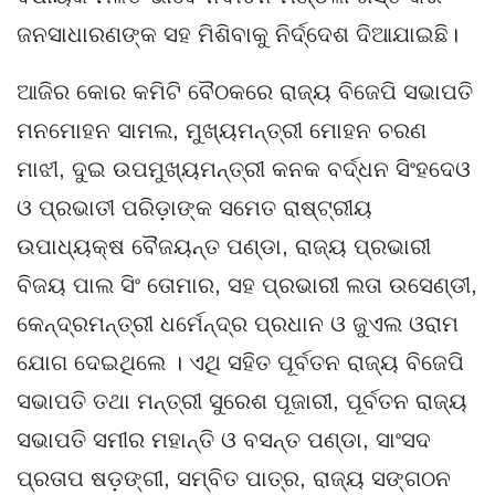
ଜନସାଧାରଣଙ୍କ ସହ ମିଶିବାକୁ ନିର୍ଦ୍ଦେଶ ଦିଆଯାଇଛି।
ଆଜିର କୋର କମିଟି ବୈଠକରେ ରାଜ୍ୟ ବିଜେପି ସଭାପତି
ମନମୋହନ ସାମଲ, ମୁଖ୍ୟମନ୍ତ୍ରୀ ମୋହନ ଚରଣ
ମାଝୀ, ଦୁଇ ଉପମୁଖ୍ୟମନ୍ତ୍ରୀ କନକ ବର୍ଦ୍ଧନ ସିଂହଦେଓ
ଓ ପ୍ରଭାତୀ ପରିଡ଼ାଙ୍କ ସମେତ ରାଷ୍ଟ୍ରୀୟ
ଉପାଧ୍ୟକ୍ଷ ବୈଜୟନ୍ତ ପଣ୍ଡା, ରାଜ୍ୟ ପ୍ରଭାରୀ
ବିଜୟ ପାଲ ସିଂ ତୋମାର, ସହ ପ୍ରଭାରୀ ଲତା ଉସେଣ୍ଡୀ,
କେନ୍ଦ୍ରମନ୍ତ୍ରୀ ଧର୍ମେନ୍ଦ୍ର ପ୍ରଧାନ ଓ ଜୁଏଲ ଓରାମ
ଯୋଗ ଦେଇଥିଲେ । ଏଥି ସହିତ ପୂର୍ବତନ ରାଜ୍ୟ ବିଜେପି
ସଭାପତି ତଥା ମନ୍ତ୍ରୀ ସୁରେଶ ପୂଜାରୀ, ପୂର୍ବତନ ରାଜ୍ୟ
ସଭାପତି ସମୀର ମହାନ୍ତି ଓ ବସନ୍ତ ପଣ୍ଡା, ସାଂସଦ
ପ୍ରତାପ ଷଡ଼ଙ୍ଗୀ, ସମ୍ବିତ ପାତ୍ର, ରାଜ୍ୟ ସଙ୍ଗଠନ