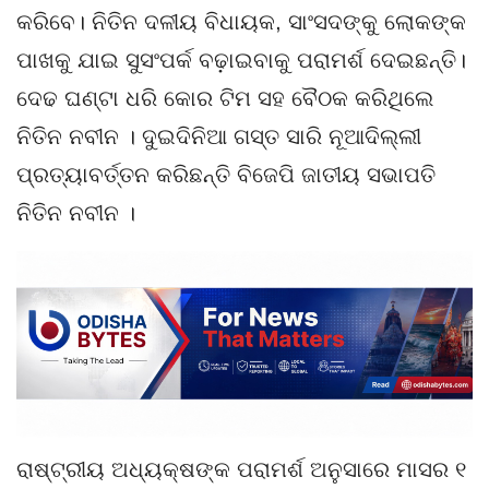
କରିବେ। ନିତିନ ଦଳୀୟ ବିଧାୟକ, ସାଂସଦଙ୍କୁ ଲୋକଙ୍କ
ପାଖକୁ ଯାଇ ସୁସଂପର୍କ ବଢ଼ାଇବାକୁ ପରାମର୍ଶ ଦେଇଛନ୍ତି।
ଦେଢ ଘଣ୍ଟା ଧରି କୋର ଟିମ ସହ ବୈଠକ କରିଥିଲେ
ନିତିନ ନବୀନ । ଦୁଇଦିନିଆ ଗସ୍ତ ସାରି ନୂଆଦିଲ୍ଲୀ
ପ୍ରତ୍ୟାବର୍ତ୍ତନ କରିଛନ୍ତି ବିଜେପି ଜାତୀୟ ସଭାପତି
ନିତିନ ନବୀନ ।
ରାଷ୍ଟ୍ରୀୟ ଅଧ୍ୟକ୍ଷଙ୍କ ପରାମର୍ଶ ଅନୁସାରେ ମାସର ୧