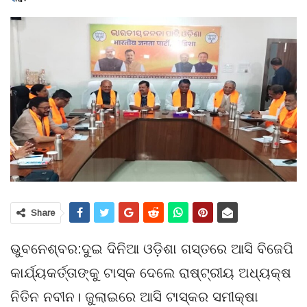
Share
ଭୁବନେଶ୍ବର:ଦୁଇ ଦିନିଆ ଓଡ଼ିଶା ଗସ୍ତରେ ଆସି ବିଜେପି
କାର୍ଯ୍ୟକର୍ତ୍ତାଙ୍କୁ ଟାସ୍କ ଦେଲେ ରାଷ୍ଟ୍ରୀୟ ଅଧ୍ୟକ୍ଷ
ନିତିନ ନବୀନ। ଜୁଲାଇରେ ଆସି ଟାସ୍କର ସମୀକ୍ଷା