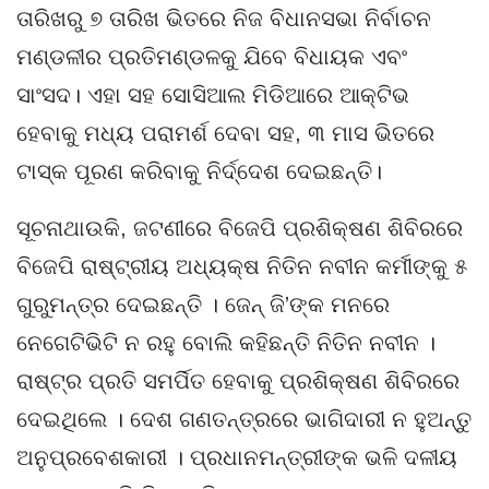
ତାରିଖରୁ ୭ ତାରିଖ ଭିତରେ ନିଜ ବିଧାନସଭା ନିର୍ବାଚନ
ମଣ୍ଡଳୀର ପ୍ରତିମଣ୍ଡଳକୁ ଯିବେ ବିଧାୟକ ଏବଂ
ସାଂସଦ। ଏହା ସହ ସୋସିଆଲ ମିଡିଆରେ ଆକ୍ଟିଭ
ହେବାକୁ ମଧ୍ୟ ପରାମର୍ଶ ଦେବା ସହ, ୩ ମାସ ଭିତରେ
ଟାସ୍କ ପୂରଣ କରିବାକୁ ନିର୍ଦ୍ଦେଶ ଦେଇଛନ୍ତି।
ସୂଚନାଥାଉକି, ଜଟଣୀରେ ବିଜେପି ପ୍ରଶିକ୍ଷଣ ଶିବିରରେ
ବିଜେପି ରାଷ୍ଟ୍ରୀୟ ଅଧ୍ୟକ୍ଷ ନିତିନ ନବୀନ କର୍ମୀଙ୍କୁ ୫
ଗୁରୁମନ୍ତ୍ର ଦେଇଛନ୍ତି । ଜେନ୍‌ ଜି’ଙ୍କ ମନରେ
ନେଗେଟିଭିଟି ନ ରହୁ ବୋଲି କହିଛନ୍ତି ନିତିନ ନବୀନ ।
ରାଷ୍ଟ୍ର ପ୍ରତି ସମର୍ପିତ ହେବାକୁ ପ୍ରଶିକ୍ଷଣ ଶିବିରରେ
ଦେଇଥିଲେ । ଦେଶ ଗଣତନ୍ତ୍ରରେ ଭାଗିଦାରୀ ନ ହୁଅନ୍ତୁ
ଅନୁପ୍ରବେଶକାରୀ । ପ୍ରଧାନମନ୍ତ୍ରୀଙ୍କ ଭଳି ଦଳୀୟ