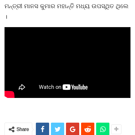
ମନ୍ତ୍ରୀ ମାନସ କୁମାର ମହାନ୍ତି ମଧ୍ୟ ଉପସ୍ଥିତ ଥିଲେ
।
Share