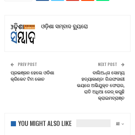
ଓଡ଼ିଶା ସମ୍ବାଦ ବ୍ୟୁରୋ
PREV POST
NEXT POST
ପ୍ରଭଞ୍ଜନ ହେଲେ ଓଡିଶା
ବାଲିଅନ୍ତା ସୋମ୍ୟ
କ୍ରିକେଟ ଟିମ କୋଚ
ହତ୍ୟାକାଣ୍ଡ: ଗିରଫଦାରୀ
ଭୟରେ ଅଭିଯୁକ୍ତ ଫେରାର,
ରାତି ଅଧିଆ ରେଡ୍‌ କରୁଛି
କ୍ରାଇମବ୍ରାଞ୍ଚ
YOU MIGHT ALSO LIKE
All