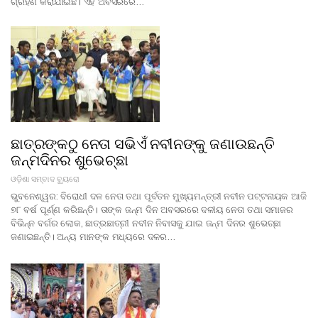
ଗ୍ରହଣ କରାଯାଇଛି। ଏହି ଅବସରରେ…
ଛାତ୍ରଙ୍କଠୁ ନେତା ସଭିଏଁ ନବୀନଙ୍କୁ ଜଣାଉଛନ୍ତି
ଜନ୍ମଦିନର ଶୁଭେଚ୍ଛା
ଓଡ଼ିଶା ସମ୍ବାଦ ବ୍ୟୁରୋ
ଭୁବନେଶ୍ୱର: ବିରୋଧୀ ଦଳ ନେତା ତଥା ପୂର୍ବତନ ମୁଖ୍ୟମନ୍ତ୍ରୀ ନବୀନ ପଟ୍ଟନାୟକ ଆଜି
୭୮ ବର୍ଷ ପୂର୍ଣ୍ଣ କରିଛନ୍ତି। ତାଙ୍କ ଜନ୍ମ ଦିନ ଅବସରରେ ଦଳୀୟ ନେତା ତଥା ସମାଜର
ବିଭିନ୍ନ ବର୍ଗର ଲୋକ, ଛାତ୍ରଛାତ୍ରୀ ନବୀନ ନିବାସକୁ ଯାଇ ଜନ୍ମ ଦିନର ଶୁଭେଚ୍ଛା
ଜଣାଇଛନ୍ତି। ଅନ୍ୟ ମାନଙ୍କ ମଧ୍ୟରେ ଦଳର…