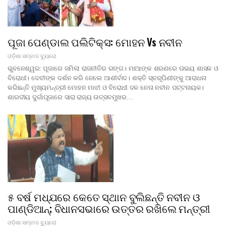
ପୂଜା ପେଣ୍ଡାଲ ପଲିଟିକ୍ସ: ମୋହନ Vs ନବୀନ
ଓଡ଼ିଶା ସମ୍ବାଦ ବ୍ୟୁରୋ
ଭୁବନେଶ୍ୱର: ପୂଜାରେ ଜମିଲା ରାଜନୀତିର ରଙ୍ଗ। ମାଆଙ୍କ ଶରଣରେ ଉଭୟ ଶାସକ ଓ
ବିରୋଧୀ। ଦେବୀଙ୍କ ଦର୍ଶନ କରି ନେଲେ ଆଶୀର୍ବାଦ। ଶକ୍ତି ସ୍ବରୂପିଣୀଙ୍କୁ ଆରାଧନା
କରିଛନ୍ତି ମୁଖ୍ୟମନ୍ତ୍ରୀ ମୋହନ ମାଝୀ ଓ ବିରୋଧୀ ଦଳ ନେତା ନବୀନ ପଟ୍ଟନାୟକ।
ଶାରଦୀୟ ଦୁର୍ଗାପୂଜାରେ ସାରା ରାଜ୍ୟ ଉତ୍ସବମୁଖର…
୫ ବର୍ଷ ମଧ୍ଯରେ କେତେ ସ୍ଥାନ ବୁଲିଛନ୍ତି ନବୀନ ଓ
ପାଣ୍ଡିଆନ୍; ବିଧାନସଭାରେ ଉତ୍ତର ରଖିଲେ ମନ୍ତ୍ରୀ
ଓଡ଼ିଶା ସମ୍ବାଦ ବ୍ୟୁରୋ