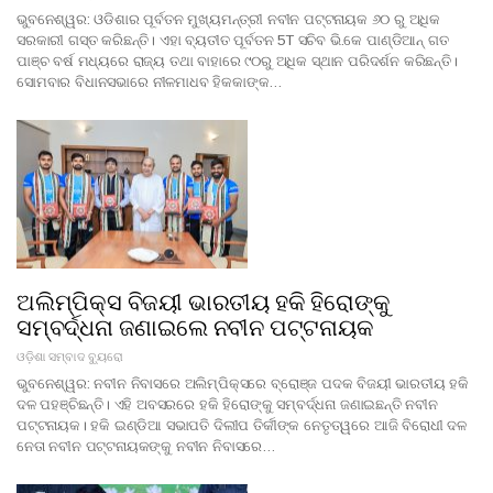
ଭୁବନେଶ୍ୱର: ଓଡିଶାର ପୂର୍ବତନ ମୁଖ୍ୟମନ୍ତ୍ରୀ ନବୀନ ପଟ୍ଟନାୟକ ୬୦ ରୁ ଅଧିକ
ସରକାରୀ ଗସ୍ତ କରିଛନ୍ତି। ଏହା ବ୍ୟତୀତ ପୂର୍ବତନ 5T ସଚିବ ଭି.କେ ପାଣ୍ଡିଆନ୍ ଗତ
ପାଞ୍ଚ ବର୍ଷ ମଧ୍ୟରେ ରାଜ୍ୟ ତଥା ବାହାରେ ୯୦ରୁ ଅଧିକ ସ୍ଥାନ ପରିଦର୍ଶନ କରିଛନ୍ତି।
ସୋମବାର ବିଧାନସଭାରେ ନୀଳମାଧବ ହିକକାଙ୍କ…
ଅଲିମ୍ପିକ୍ସ ବିଜୟୀ ଭାରତୀୟ ହକି ହିରୋଙ୍କୁ
ସମ୍ବର୍ଦ୍ଧନା ଜଣାଇଲେ ନବୀନ ପଟ୍ଟନାୟକ
ଓଡ଼ିଶା ସମ୍ବାଦ ବ୍ୟୁରୋ
ଭୁବନେଶ୍ୱର: ନବୀନ ନିବାସରେ ଅଲିମ୍ପିକ୍ସରେ ବ୍ରୋଞ୍ଜ ପଦକ ବିଜୟୀ ଭାରତୀୟ ହକି
ଦଳ ପହଞ୍ଚିଛନ୍ତି। ଏହି ଅବସରରେ ହକି ହିରୋଙ୍କୁ ସମ୍ବର୍ଦ୍ଧନା ଜଣାଇଛନ୍ତି ନବୀନ
ପଟ୍ଟନାୟକ। ହକି ଇଣ୍ଡିଆ ସଭାପତି ଦିଲୀପ ତିର୍କୀଙ୍କ ନେତୃତ୍ୱରେ ଆଜି ବିରୋଧୀ ଦଳ
ନେତା ନବୀନ ପଟ୍ଟନାୟକଙ୍କୁ ନବୀନ ନିବାସରେ…