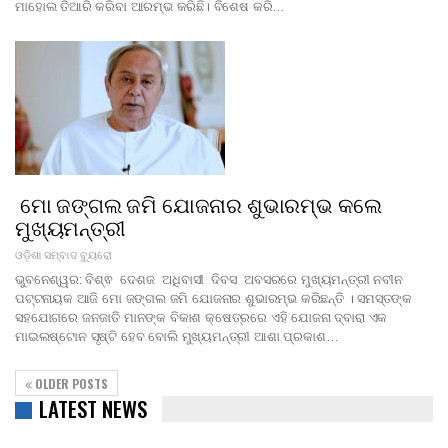
ମାହୋଲ ତିଆରି କରିବା ଆରମ୍ଭ କରିଛି। ବିଶେଷ କରି…
ମୋ ଜଙ୍ଗଲ ଜମି ଯୋଜନାର ଶୁଭାରମ୍ଭ କଲେ
ମୁଖ୍ୟମନ୍ତ୍ରୀ
ଓଡ଼ିଶା ସମ୍ବାଦ ବ୍ୟୁରୋ
ଭୁବନେଶ୍ୱର: ବିଶ୍ଵ ଦେଶଜ ଅଧିବାସୀ ଦିବସ ଅବସରରେ ମୁଖ୍ୟମନ୍ତ୍ରୀ ନବୀନ
ପଟ୍ଟନାୟକ ଆଜି ମୋ ଜଙ୍ଗଲ ଜମି ଯୋଜନାର ଶୁଭାରମ୍ଭ କରିଛନ୍ତି । ସମସ୍ତଙ୍କ
ସହଯୋଗରେ ଜନଜାତି ମାନଙ୍କ ବିକାଶ କ୍ଷେତ୍ରରେ ଏହି ଯୋଜନା ଦ୍ବାରା ଏକ
ମାଇଲଷ୍ଟୋନ ସୃଷ୍ଟି ହେବ ବୋଲି ମୁଖ୍ୟମନ୍ତ୍ରୀ ଆଶା ପ୍ରକାଶ…
OLDER POSTS
LATEST NEWS