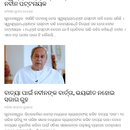
ନବୀନ ପଟ୍ଟନାୟକ
କପିଳାସ କୁମାର ବେହେରା
ଭୁବନେଶ୍ୱର: ଏସସିବି ଘଟଣାକୁ ନେଇ ସ୍ୱାସ୍ଥ୍ୟମନ୍ତ୍ରୀ ଇସ୍ତଫା ଦାବି ଜୋର ଧରିଛି ।
ସ୍ୱାସ୍ଥ୍ୟମନ୍ତ୍ରୀଙ୍କ ଇସ୍ତଫା ଦାବି ଦୋହରାଇଛନ୍ତି ବିରୋଧୀ ଦଳ ନେତା ନବୀନ
ପଟ୍ଟନାୟକ । ମନ୍ତ୍ରୀ ଇସ୍ତଫା ନଦେବା ଯାଏଁ ପ୍ରତିବାଦ ଜାରି ରହିବ କହିଛନ୍ତି ନବୀନ ।
ଏତେ ବଡ଼ ଘଟଣା ପରେ ବି କୌଣସି…
ବାତ୍ୟା ପାଇଁ ନବୀନଙ୍କ ବାର୍ତ୍ତା, ଭୟଭୀତ ନହୋଇ
ସଜାଗ ରୁହ
ଓଡ଼ିଶା ସମ୍ବାଦ ବ୍ୟୁରୋ
ଭୁବନେଶ୍ୱର: ଭିତରକନିକା-ଧାମରା ମଧ୍ୟରେ ଲ୍ୟାଣ୍ଡଫଲ୍ କରିବ ବାତ୍ୟା ‘ଦାନା’। ୨୪
ତାରିଖ ରାତିରୁ ୨୫ ତାରିଖ ସକାଳ ମଧ୍ୟରେ ଲ୍ୟାଣ୍ଡଫଲ କରିବ ବାତ୍ୟା ଦାନା। ତେବେ
ବାତ୍ୟାର ମୁକାବିଲା କରିବା ପାଇଁ ଓଡିଶା ସରକାରଙ୍କ ପକ୍ଷରୁ ବ୍ୟାପକ ପଦକ୍ଷେପ