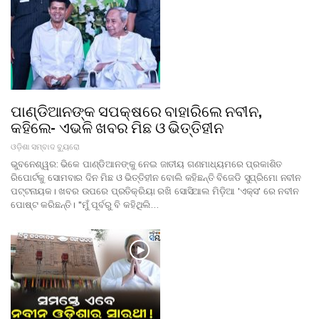
ପାଣ୍ଡିଆନଙ୍କ ସପକ୍ଷରେ ବାହାରିଲେ ନବୀନ,
କହିଲେ- ଏଭଳି ଖବର ମିଛ ଓ ଭିତ୍ତିହୀନ
ଓଡ଼ିଶା ସମ୍ବାଦ ବ୍ୟୁରୋ
ଭୁବନେଶ୍ୱର: ଭିକେ ପାଣ୍ଡିଆନଙ୍କୁ ନେଇ ଜାତୀୟ ଗଣମାଧ୍ୟମରେ ପ୍ରକାଶିତ
ରିପୋର୍ଟକୁ ସୋମବାର ଦିନ ମିଛ ଓ ଭିତ୍ତିହୀନ ବୋଲି କହିଛନ୍ତି ବିଜେଡି ସୁପ୍ରିମୋ ନବୀନ
ପଟ୍ଟନାୟକ। ଖବର ଉପରେ ପ୍ରତିକ୍ରିୟା ରଖି ସୋସିଆଲ ମିଡ଼ିଆ 'ଏକ୍ସ' ରେ ନବୀନ
ପୋଷ୍ଟ କରିଛନ୍ତି। "ମୁଁ ପୂର୍ବରୁ ବି କହିଥିଲି…