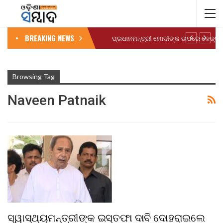
BREAKING NEWS
Browsing Tag
Naveen Patnaik
ସ୍ୱାସ୍ଥ୍ୟମନ୍ତ୍ରୀଙ୍କ ଇସ୍ତଫା ଦାବି ଦୋହରାଇଲେ