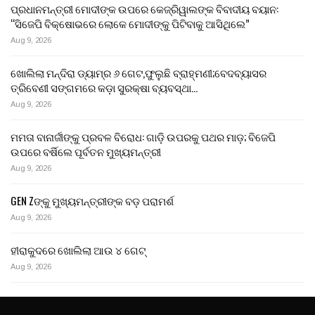
ପ୍ରଧାନମନ୍ତ୍ରୀ ମୋଦୀଙ୍କ ଉପରେ କେଜ୍ରିୱାଲଙ୍କ ବିବାଦୀୟ ବୟାନ:
“ସିଜେପି ବିକ୍ଷୋଭରେ ଲୋକେ ମୋଦୀଙ୍କୁ ପିଟିବାକୁ ଆସିଥିଲେ”
Aug 9, 2026
ଖୋଲିଲା ମନ୍ଦିରା ଡ୍ୟାମ୍‌ର ୬ ଗେଟ,ଫୁଲୁଛି ବ୍ରାହ୍ମଣୀ;ବେଦବ୍ୟାସର
ତ୍ରିବେଣୀ ସଙ୍ଗମରେ କଡ଼ା ସୁରକ୍ଷା ବ୍ୟବସ୍ଥା…
Aug 9, 2026
ମମତା ବାନାର୍ଜୀଙ୍କୁ ପ୍ରବଳ ବିରୋଧ: ଗାଡ଼ି ଉପରକୁ ପଥର ମାଡ଼; ବିଜେପି
ଉପରେ ବର୍ଷିଲେ ପୂର୍ବତନ ମୁଖ୍ୟମନ୍ତ୍ରୀ
Aug 9, 2026
GEN Zଙ୍କୁ ମୁଖ୍ୟମନ୍ତ୍ରୀଙ୍କ ବଡ଼ ପରାମର୍ଶ
Aug 9, 2026
ହୀରାକୁଦରେ ଖୋଲିଲା ଆଉ ୪ ଗେଟ୍
Aug 9, 2026