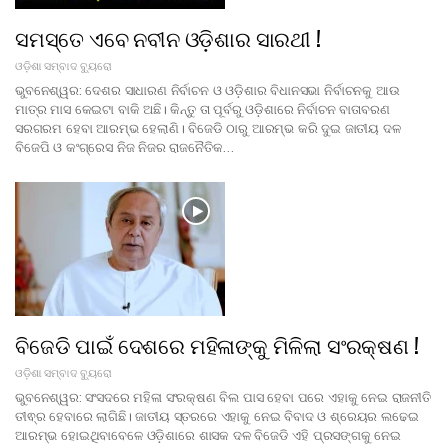
ସମସ୍ତେ ଏବେ ନବୀନ ଓଡ଼ିଶାର ସାରଥୀ !
ଓଡ଼ିଶା ସମ୍ବାଦ ବ୍ୟୁରୋ
ଭୁବନେଶ୍ୱର: ଦେଶର ସାଧାରଣ ନିର୍ବାଚନ ଓ ଓଡ଼ିଶାର ବିଧାନସଭା ନିର୍ବାଚନକୁ ଆଉ
ମାତ୍ର ମାସ କେଇଟା ବାକି ଅଛି। କିନ୍ତୁ ତା ପୂର୍ବରୁ ଓଡ଼ିଶାରେ ନିର୍ବାଚନ ବାତାବରଣ
ସରଗରମ ହେବା ଆରମ୍ଭ ହେଲାଣି। ବିଜେଡି ଠାରୁ ଆରମ୍ଭ କରି ଦୁଇ ଜାତୀୟ ଦଳ
ବିଜେପି ଓ କଂଗ୍ରେସ ନିଜ ନିଜର ରାଜନୈତିକ…
ବିଜେଡି ପାଇଁ ଦେଶରେ ମହିଳାଙ୍କୁ ମିଳିଲା ସଂରକ୍ଷଣ !
ଓଡ଼ିଶା ସମ୍ବାଦ ବ୍ୟୁରୋ
ଭୁବନେଶ୍ୱର: ସଂସଦରେ ମହିଳା ସଂରକ୍ଷଣ ବିଲ ପାସ ହେବା ପରେ ଏହାକୁ ନେଇ ରାଜନୀତି
ତୀଵ୍ର ହେବାରେ ଲାଗିଛି। ଜାତୀୟ ସ୍ତରରେ ଏହାକୁ ନେଇ ବିବାଦ ଓ ଶ୍ରେୟର ଲଢେଇ
ଆରମ୍ଭ ହୋଇଥିବାବେଳେ ଓଡ଼ିଶାରେ ଶାସକ ଦଳ ବିଜେଡି ଏହି ପ୍ରସଙ୍ଗକୁ ନେଇ