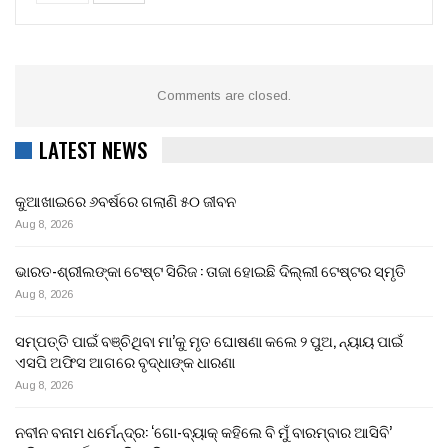
Comments are closed.
LATEST NEWS
କୁଆଖାଇରେ ୬ବର୍ଷରେ ଗଲାଣି ୫୦ ଜୀବନ
Aug 8, 2026
ଭାରତ-ଶ୍ରୀଲଙ୍କା ଟେଷ୍ଟ ସିରିଜ : ତାଜା ହୋଇଛି ଦିଲ୍ଲୀ ଟେଷ୍ଟର ସ୍ମୃତି
Aug 8, 2026
ସମ୍ପତ୍ତି ପାଇଁ ବଞ୍ଚିଥିବା ମା’କୁ ମୃତ ଘୋଷଣା କଲେ ୨ ପୁଅ, ନ୍ୟାୟ ପାଇଁ
ଏସପି ଅଫିସ ଆଗରେ ବୃଦ୍ଧାଙ୍କ ଧାରଣା
Aug 8, 2026
ନବୀନ ବନାମ ଧର୍ମେନ୍ଦ୍ର: ‘ଗୋ-ବ୍ୟାକ୍ କହିଲେ ବି ମୁଁ ବାରମ୍ବାର ଆସିବି’