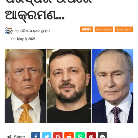
ଆକ୍ରମଣ…
WORLD
ଦେଶ ବିଦେଶ
ମୁଖ୍ୟ ଖବର
By
ଓଡ଼ିଶା ସମ୍ବାଦ ବ୍ୟୁରୋ
On
May 9, 2026
Share