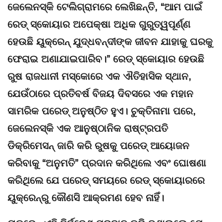
ଜେଲେନସ୍କି ଟେଲିଗ୍ରାମରେ ଲେଖିଛନ୍ତି, “ଆମ ପାଇଁ
ରେଡ୍ ସ୍କୋୟାର ଅପେକ୍ଷା ଅଧିକ ଗୁରୁତ୍ୱପୂର୍ଣ୍ଣ
ହେଉଛି ୟୁକ୍ରେନ୍ ଯୁଦ୍ଧବନ୍ଦୀଙ୍କ ଜୀବନ ଯାହାକୁ ଘରକୁ
ଫେରାଇ ଅଣାଯାଇପାରିବ।” ରେଡ୍ ସ୍କୋୟାର ହେଉଛି
ରୁଷ ରାଜଧାନୀ ମସ୍କୋରେ ଏକ ଐତିହାସିକ ସ୍ଥାନ,
ଯେଉଁଠାରେ ପ୍ରତିବର୍ଷ ବିଜୟ ଦିବସରେ ଏକ ମହାନ
ସାମରିକ ପରେଡ୍ ଅନୁଷ୍ଠିତ ହୁଏ। ଚୁକ୍ତିନାମା ପରେ,
ଜେଲେନସ୍କି ଏକ ଆନୁଷ୍ଠାନିକ ରାଷ୍ଟ୍ରପତି
ଡିକ୍ରିମେସନ୍ ଜାରି କରି ରୁଷକୁ ପରେଡ୍ ଆୟୋଜନ
କରିବାକୁ “ଅନୁମତି” ପ୍ରଦାନ କରିଥିଲେ ଏବଂ ଘୋଷଣା
କରିଥିଲେ ଯେ ପରେଡ୍ ସମୟରେ ରେଡ୍ ସ୍କୋୟାରରେ
ୟୁକ୍ରେନ୍ରୁ କୌଣସି ଆକ୍ରମଣ ହେବ ନାହିଁ।