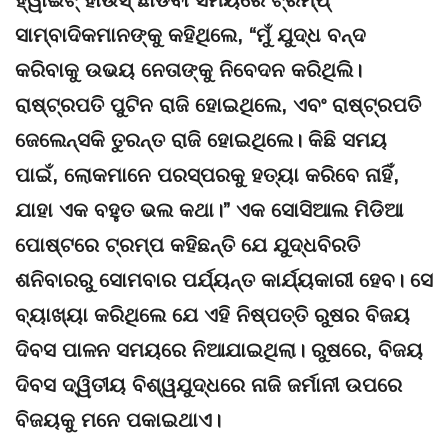
ହ୍ୱାଇଟ୍ ହାଉସ୍ ଛାଡିବା ସମୟରେ ଟ୍ରମ୍ପ୍
ସାମ୍ବାଦିକମାନଙ୍କୁ କହିଥିଲେ, “ମୁଁ ଯୁଦ୍ଧ ବନ୍ଦ
କରିବାକୁ ଉଭୟ ନେତାଙ୍କୁ ନିବେଦନ କରିଥିଲି।
ରାଷ୍ଟ୍ରପତି ପୁଟିନ ରାଜି ହୋଇଥିଲେ, ଏବଂ ରାଷ୍ଟ୍ରପତି
ଜେଲେନ୍ସକି ତୁରନ୍ତ ରାଜି ହୋଇଥିଲେ। କିଛି ସମୟ
ପାଇଁ, ଲୋକମାନେ ପରସ୍ପରକୁ ହତ୍ୟା କରିବେ ନାହିଁ,
ଯାହା ଏକ ବହୁତ ଭଲ କଥା।” ଏକ ସୋସିଆଲ ମିଡିଆ
ପୋଷ୍ଟରେ ଟ୍ରମ୍ପ କହିଛନ୍ତି ଯେ ଯୁଦ୍ଧବିରତି
ଶନିବାରରୁ ସୋମବାର ପର୍ଯ୍ୟନ୍ତ କାର୍ଯ୍ୟକାରୀ ହେବ। ସେ
ବ୍ୟାଖ୍ୟା କରିଥିଲେ ଯେ ଏହି ନିଷ୍ପତ୍ତି ରୁଷର ବିଜୟ
ଦିବସ ପାଳନ ସମୟରେ ନିଆଯାଇଥିଲା। ରୁଷରେ, ବିଜୟ
ଦିବସ ଦ୍ୱିତୀୟ ବିଶ୍ୱଯୁଦ୍ଧରେ ନାଜି ଜର୍ମାନୀ ଉପରେ
ବିଜୟକୁ ମନେ ପକାଇଥାଏ।