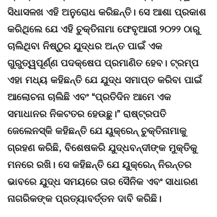
ସିଧାସଳଖ ଏହି ଅନୁରୋଧ କରିଛନ୍ତି। ସେ ଆଶା ପ୍ରକାଶ
କରିଥିଲେ ଯେ ଏହି ଚୁକ୍ତିନାମା ଫେବୃଆରୀ ୨୦୨୨ ଠାରୁ
ଚାଲିଥିବା ନିଷ୍ଠୁର ଯୁଦ୍ଧର ଅନ୍ତ ପାଇଁ ଏକ
ଗୁରୁତ୍ୱପୂର୍ଣ୍ଣ ପଦକ୍ଷେପ ପ୍ରମାଣିତ ହେବ। ଟ୍ରମ୍ପ
ଏହା ମଧ୍ୟ କହିଛନ୍ତି ଯେ ଯୁଦ୍ଧ ସମାପ୍ତ କରିବା ପାଇଁ
ଆଲୋଚନା ଚାଲିଛି ଏବଂ “ପ୍ରତିଦିନ ଆମେ ଏକ
ସମାଧାନର ନିକଟତର ହେଉଛୁ।” ରାଷ୍ଟ୍ରପତି
ଜେଲେନସ୍କି କହିଛନ୍ତି ଯେ ୟୁକ୍ରେନ୍ ଚୁକ୍ତିନାମାକୁ
ଗ୍ରହଣ କରିଛି, ବିଶେଷକରି ଯୁଦ୍ଧବନ୍ଦୀଙ୍କ ମୁକ୍ତିକୁ
ମନରେ ରଖି। ସେ କହିଛନ୍ତି ଯେ ୟୁକ୍ରେନ୍ ନିରନ୍ତର
ଭାବରେ ଯୁଦ୍ଧ ସମୟରେ ତାର ସୈନିକ ଏବଂ ସାଧାରଣ
ନାଗରିକଙ୍କ ପ୍ରତ୍ୟାବର୍ତ୍ତନ ଦାବି କରିଛି।