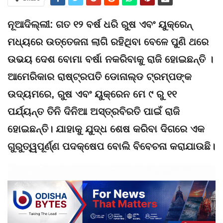
ନୂଆଦିଲ୍ଲୀ: ଗତ ୧୨ ବର୍ଷ ଧରି ରୁଷ ଏବଂ ୟୁକ୍ରେନ୍
ମଧ୍ୟରେ ଉତ୍ତେଜନା ଲାଗି ରହିଥିବା ବେଳେ ପୁଣି ଥରେ
ଉଭୟ ଦେଶ ବୋମା ବର୍ଷା ନକରିବାକୁ ରାଜି ହୋଇଛନ୍ତି ।
ଆମେରିକାର ରାଷ୍ଟ୍ରପତି ଡୋନାଲ୍ଡ ଟ୍ରମ୍ପଙ୍କ
ଉଦ୍ୟମରେ, ରୁଷ ଏବଂ ୟୁକ୍ରେନ ମେ ୯ ରୁ ୧୧
ପର୍ଯ୍ୟନ୍ତ ତିନି ଦିନିଆ ଅସ୍ତ୍ରବିରତି ପାଇଁ ରାଜି
ହୋଇଛନ୍ତି। ଯାହାକୁ ଯୁଦ୍ଧ ଶେଷ କରିବା ଦିଗରେ ଏକ
ଗୁରୁତ୍ୱପୂର୍ଣ୍ଣ ପଦକ୍ଷେପ ବୋଲି ବିବେଚନା କରାଯାଉଛି।