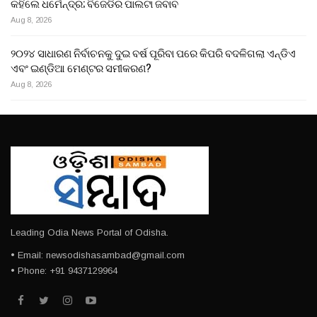
କହିଲେ ଧର୍ମେନ୍ଦ୍ର; ବିଜେଡିର ପାଲଟା ଜବାବ
Aug 8, 2026
୨୦୨୪ ସାଧାରଣ ନିର୍ବାଚନକୁ ଦୁଇ ବର୍ଷ ପୂରିବା ପରେ କିପରି ବଦଳିଗଲା ଏନ୍‌ଡିଏ
ଏବଂ ଇଣ୍ଡିଆ ମେଣ୍ଟର ସମୀକରଣ?
Aug 8, 2026
Leading Odia News Portal of Odisha.
• Email: newsodishasambad@gmail.com
• Phone: +91 9437129964