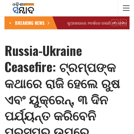
BREAKING NEWS
କୁଆଖାଇରେ ୬ବର୍ଷରେ ଗଲାଣି ୫୦ ଜୀବନ
Russia-Ukraine
Ceasefire: ଟ୍ରମ୍ପଙ୍କ
କଥାରେ ରାଜି ହେଲେ ରୁଷ
ଏବଂ ୟୁକ୍ରେନ୍, ୩ ଦିନ
ପର୍ଯ୍ୟନ୍ତ କରିବେନି
ପରସ୍ପର ଉପରେ