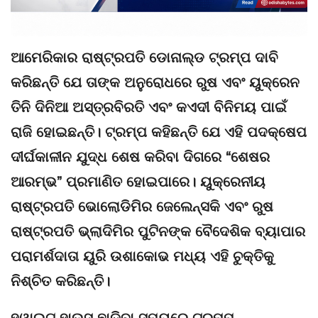
ଆମେରିକାର ରାଷ୍ଟ୍ରପତି ଡୋନାଲ୍ଡ ଟ୍ରମ୍ପ ଦାବି
କରିଛନ୍ତି ଯେ ତାଙ୍କ ଅନୁରୋଧରେ ରୁଷ ଏବଂ ୟୁକ୍ରେନ
ତିନି ଦିନିଆ ଅସ୍ତ୍ରବିରତି ଏବଂ କଏଦୀ ବିନିମୟ ପାଇଁ
ରାଜି ହୋଇଛନ୍ତି। ଟ୍ରମ୍ପ କହିଛନ୍ତି ଯେ ଏହି ପଦକ୍ଷେପ
ଦୀର୍ଘକାଳୀନ ଯୁଦ୍ଧ ଶେଷ କରିବା ଦିଗରେ “ଶେଷର
ଆରମ୍ଭ” ପ୍ରମାଣିତ ହୋଇପାରେ। ୟୁକ୍ରେନୀୟ
ରାଷ୍ଟ୍ରପତି ଭୋଲୋଡିମିର ଜେଲେନ୍ସକି ଏବଂ ରୁଷ
ରାଷ୍ଟ୍ରପତି ଭ୍ଲାଦିମିର ପୁଟିନଙ୍କ ବୈଦେଶିକ ବ୍ୟାପାର
ପରାମର୍ଶଦାତା ୟୁରି ଉଶାକୋଭ ମଧ୍ୟ ଏହି ଚୁକ୍ତିକୁ
ନିଶ୍ଚିତ କରିଛନ୍ତି।