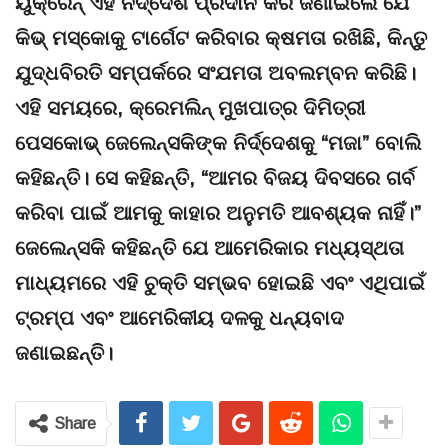
ୟୁକ୍ରେନ୍ ଏହି ନିର୍ଦ୍ଦେଶ ପ୍ରଦାନ କରି ଜଣାଇଲେ ଯେ
କିଭ୍ ମସ୍କୋକୁ ଟାର୍ଗେଟ କରିବାର କ୍ଷମତା ରଖିଛି, କିନ୍ତୁ
ଯୁଦ୍ଧବିରତି ସମ୍ପର୍କରେ ସଂଯମତା ଅବଲମ୍ବନ କରିଛି।
ଏହି ସମୟରେ, କ୍ରେମଲିନ୍ ମୁଖପାତ୍ର ଦିମିତ୍ରୀ
ପେସକୋଭ୍ ଜେଲେନ୍ସକିଙ୍କ ନିର୍ଦ୍ଦେଶକୁ “ମଜା” ବୋଲି
କହିଛନ୍ତି। ସେ କହିଛନ୍ତି, “ଆମର ବିଜୟ ଦିବସରେ ଗର୍ବ
କରିବା ପାଇଁ ଆମକୁ କାହାର ଅନୁମତି ଆବଶ୍ୟକ ନାହିଁ।”
ଜେଲେନ୍ସକି କହିଛନ୍ତି ଯେ ଆମେରିକାର ମଧ୍ୟସ୍ଥତା
ମାଧ୍ୟମରେ ଏହି ଚୁକ୍ତି ସମ୍ଭବ ହୋଇଛି ଏବଂ ଏଥିପାଇଁ
ଟ୍ରମ୍ପ ଏବଂ ଆମେରିକୀୟ ଦଳକୁ ଧନ୍ୟବାଦ
ଜଣାଇଛନ୍ତି।
Share