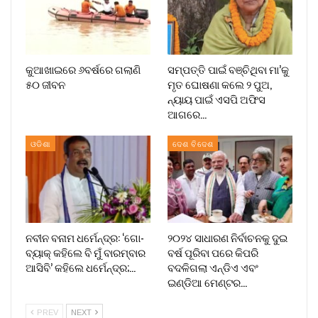
କୁଆଖାଇରେ ୬ବର୍ଷରେ ଗଲାଣି
ସମ୍ପତ୍ତି ପାଇଁ ବଞ୍ଚିଥିବା ମା’କୁ
୫୦ ଜୀବନ
ମୃତ ଘୋଷଣା କଲେ ୨ ପୁଅ,
ନ୍ୟାୟ ପାଇଁ ଏସପି ଅଫିସ
ଆଗରେ…
ଓଡିଶା
ଦେଶ ବିଦେଶ
ନବୀନ ବନାମ ଧର୍ମେନ୍ଦ୍ର: ‘ଗୋ-
୨୦୨୪ ସାଧାରଣ ନିର୍ବାଚନକୁ ଦୁଇ
ବ୍ୟାକ୍ କହିଲେ ବି ମୁଁ ବାରମ୍ବାର
ବର୍ଷ ପୂରିବା ପରେ କିପରି
ଆସିବି’ କହିଲେ ଧର୍ମେନ୍ଦ୍ର;…
ବଦଳିଗଲା ଏନ୍‌ଡିଏ ଏବଂ
ଇଣ୍ଡିଆ ମେଣ୍ଟର…
PREV
NEXT