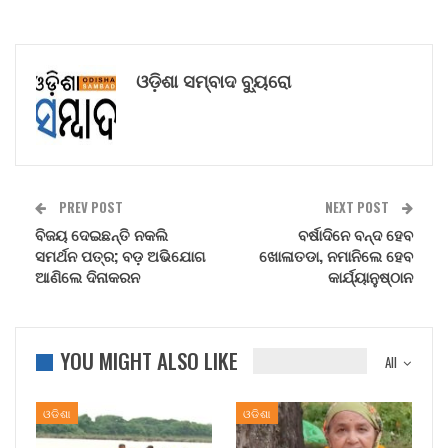
ଓଡ଼ିଶା ସମ୍ବାଦ ବ୍ୟୁରୋ
PREV POST
NEXT POST
ବିଜୟ ଦେଇଛନ୍ତି ନକଲି
ବର୍ଷାଦିନେ ବନ୍ଦ ହେବ
ସମର୍ଥନ ପତ୍ର; ବଡ଼ ଅଭିଯୋଗ
ଖୋଳାତଡା, ନମାନିଲେ ହେବ
ଆଣିଲେ ଦିନାକରନ
କାର୍ଯ୍ୟାନୁଷ୍ଠାନ
YOU MIGHT ALSO LIKE
All
ଓଡିଶା
ଓଡିଶା