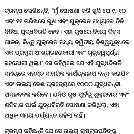
ଟ୍ରମ୍ପ ଲେଖିଛନ୍ତି, “ମୁଁ ଘୋଷଣା କରି ଖୁସି ଯେ ୯, ୧୦
ଏବଂ ୧୧ ତାରିଖରେ ରୁଷ ଏବଂ ୟୁକ୍ରେନ ମଧ୍ୟରେ ତିନି
ଦିନିଆ ଯୁଦ୍ଧବିରତି ହେବ। ଏହା ରୁଷରେ ବିଜୟ ଦିବସ
ପାଳନ, କିନ୍ତୁ ୟୁକ୍ରେନ ମଧ୍ୟ ଦ୍ୱିତୀୟ ବିଶ୍ୱଯୁଦ୍ଧରେ
ଏକ ପ୍ରମୁଖ ଅଂଶଗ୍ରହଣକାରୀ ଏବଂ ଗୁରୁତ୍ୱପୂର୍ଣ୍ଣ
ସହଯୋଗୀ ଥିଲା।” ସେ କହିଥିଲେ ଯେ ଏହି ଯୁଦ୍ଧବିରତି
ସମୟରେ ସମସ୍ତ ସାମରିକ କାର୍ଯ୍ୟକଳାପ ବନ୍ଦ କରାଯିବ
ଏବଂ ଉଭୟ ଦେଶ ପ୍ରତ୍ୟେକେ ୧୦୦୦ ଯୁଦ୍ଧବନ୍ଦୀ
ଅଦଳବଦଳ କରିବେ। ଯଦିଓ ରୁଷ ପୂର୍ବରୁ ଶୁକ୍ରବାର ଏବଂ
ଶନିବାର ପାଇଁ ଯୁଦ୍ଧବିରତି ଘୋଷଣା କରିଥିଲା, ଏହା
ଅଧିକ ସମୟ ପର୍ଯ୍ୟନ୍ତ ରହିଲା ନାହିଁ।
ଟ୍ରମ୍ପ କହିଛନ୍ତି ଯେ ସେ ଉଭୟ ରାଷ୍ଟ୍ରପତିଙ୍କୁ